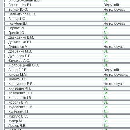
Білоцерковець Д.О.
За
Брензович В.І.
Відсутній
Буглак Ю.О.
Не голосував
Валентиров С.В.
За
Вінник І.Ю.
За
Голубов Д.І.
Не голосував
Горват Р.І.
За
Гринів І.О.
За
Давиденко В.М.
За
Денисенко В.І.
За
Джемілєв М. .
Не голосував
Довбенко М.В.
За
Дубневич Б.В.
За
Євлахов А.С.
За
Жолобецький О.О.
За
Загорій Г.В.
Відсутній
Іонова М.М.
Не голосувала
Іщенко В.О.
За
Карпунцов В.В.
Не голосував
Князевич Р.П.
За
Козаченко Л.П.
За
Кононенко І.В.
За
Король В.М.
За
Кудлаєнко С.В.
За
Куліченко І.І.
За
Курило В.С.
За
Кучер М.І.
За
Лесюк Я.В.
За