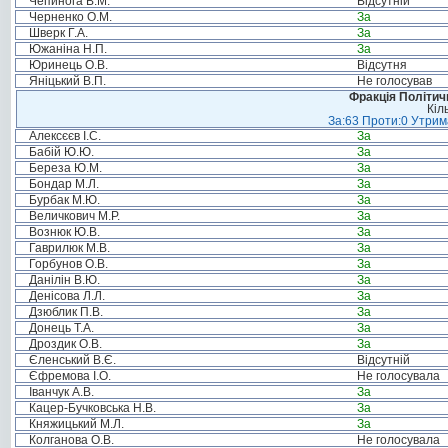
Чепинога В.М.
Відсутній
Черненко О.М.
За
Шверк Г.А.
За
Южаніна Н.П.
За
Юринець О.В.
Відсутня
Яніцький В.П.
Не голосував
Фракція Політи
Кіл
За:63 Проти:0 Утрима
Алексєєв І.С.
За
Бабій Ю.Ю.
За
Береза Ю.М.
За
Бондар М.Л.
За
Бурбак М.Ю.
За
Величкович М.Р.
За
Вознюк Ю.В.
За
Гаврилюк М.В.
За
Горбунов О.В.
За
Данілін В.Ю.
За
Денісова Л.Л.
За
Дзюблик П.В.
За
Донець Т.А.
За
Дроздик О.В.
За
Єленський В.Є.
Відсутній
Єфремова І.О.
Не голосувала
Іванчук А.В.
За
Кацер-Бучковська Н.В.
За
Княжицький М.Л.
За
Колганова О.В.
Не голосувала