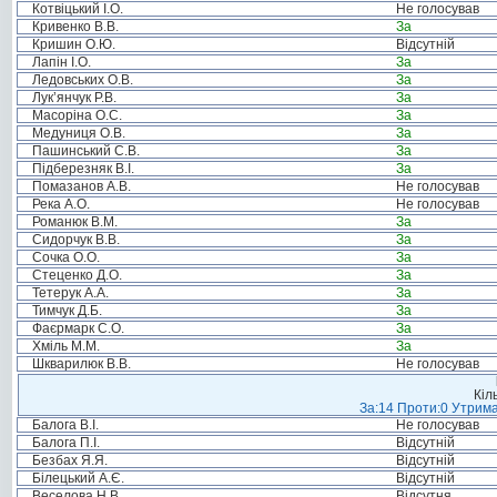
Котвіцький І.О.
Не голосував
Кривенко В.В.
За
Кришин О.Ю.
Відсутній
Лапін І.О.
За
Ледовських О.В.
За
Лук’янчук Р.В.
За
Масоріна О.С.
За
Медуниця О.В.
За
Пашинський С.В.
За
Підберезняк В.І.
За
Помазанов А.В.
Не голосував
Река А.О.
Не голосував
Романюк В.М.
За
Сидорчук В.В.
За
Сочка О.О.
За
Стеценко Д.О.
За
Тетерук А.А.
За
Тимчук Д.Б.
За
Фаєрмарк С.О.
За
Хміль М.М.
За
Шкварилюк В.В.
Не голосував
Кіл
За:14 Проти:0 Утрима
Балога В.І.
Не голосував
Балога П.І.
Відсутній
Безбах Я.Я.
Відсутній
Білецький А.Є.
Відсутній
Веселова Н.В.
Відсутня