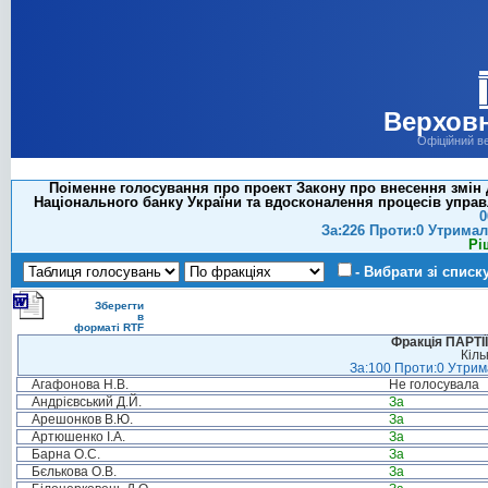
Верховн
Офіційний в
Поіменне голосування про проект Закону про внесення змін 
Національного банку України та вдосконалення процесів управл
0
За:226 Проти:0 Утримал
Рі
- Вибрати зі списк
Зберегти
в
форматі RTF
Фракція ПАРТ
Кіль
За:100 Проти:0 Утрима
Агафонова Н.В.
Не голосувала
Андрієвський Д.Й.
За
Арешонков В.Ю.
За
Артюшенко І.А.
За
Барна О.С.
За
Бєлькова О.В.
За