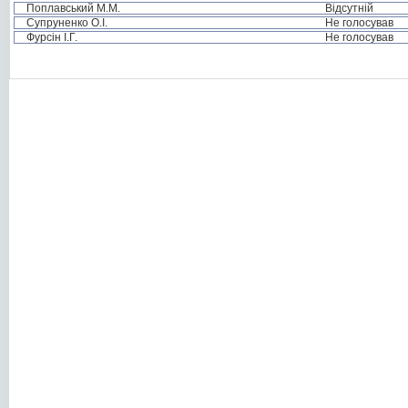
Поплавський М.М.
Відсутній
Супруненко О.І.
Не голосував
Фурсін І.Г.
Не голосував