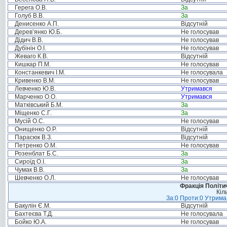
Герега О.В.
За
Голуб В.В.
За
Денисенко А.П.
Відсутній
Дерев’янко Ю.Б.
Не голосував
Дідич В.В.
Не голосував
Дубінін О.І.
Не голосував
Жеваго К.В.
Відсутній
Кишкар П.М.
Не голосував
Констанкевич І.М.
Не голосувала
Кривенко В.М.
Не голосував
Левченко Ю.В.
Утримався
Марченко О.О.
Утримався
Матківський Б.М.
За
Міщенко С.Г.
За
Мусій О.С.
Не голосував
Онищенко О.Р.
Відсутній
Парасюк В.З.
Відсутній
Петренко О.М.
Не голосував
Розенблат Б.С.
За
Сироїд О.І.
За
Чумак В.В.
За
Шевченко О.Л.
Не голосував
Фракція Політич
Кіл
За:0 Проти:0 Утримал
Бакулін Є.М.
Відсутній
Бахтеєва Т.Д.
Не голосувала
Бойко Ю.А.
Не голосував