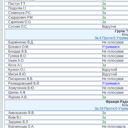
Пастух Т.Т.
За
Подоляк І.І.
За
Семенуха Р.С.
За
Сидорович Р.М.
За
Скрипник О.О.
За
Сотник О.С.
Відсутня
Група "
Кіл
За:4 Проти:0 Утрима
Барвіненко В.Д.
Не голосував
Біловол О.М.
Утримався
Бондар В.В.
Не голосував
Гуляєв В.О.
Не голосував
Ільюк А.О.
Не голосував
Кіссе А.І.
За
Кулініч О.І.
Відсутній
Мисик В.Ю.
Відсутній
Писаренко В.В.
Не голосував
Развадовський В.Й.
Утримався
Хомутиннік В.Ю.
Не голосував
Шипко А.Ф.
Не голосував
Яценко А.В.
За
Фракція Ради
Кіл
За:18 Проти:0 Утрим
Амельченко В.В.
За
Вовк В.І.
За
Заружко В.Л.
За
Корчинська О.А.
Не голосувала