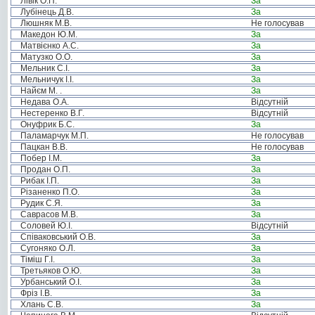
Лівік О.П.
За
Лубінець Д.В.
За
Люшняк М.В.
Не голосував
Македон Ю.М.
За
Матвієнко А.С.
За
Матузко О.О.
За
Мельник С.І.
За
Мельничук І.І.
За
Найєм М. .
За
Недава О.А.
Відсутній
Нестеренко В.Г.
Відсутній
Онуфрик Б.С.
За
Паламарчук М.П.
Не голосував
Пацкан В.В.
Не голосував
Побер І.М.
За
Продан О.П.
За
Рибак І.П.
За
Різаненко П.О.
За
Рудик С.Я.
За
Саврасов М.В.
За
Соловей Ю.І.
Відсутній
Співаковський О.В.
За
Сугоняко О.Л.
За
Тіміш Г.І.
За
Третьяков О.Ю.
За
Урбанський О.І.
За
Фріз І.В.
За
Хлань С.В.
За