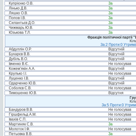
Купрієнко О.В.
За
Лінько Д.В.
За
Ляшко О.В.
За
Попов І.В.
За
Силантьєв Д.О.
За
Чижмарь Ю.В.
За
Юзькова Т.Л.
За
Фракція політичної партії
Кіл
За:2 Проти:0 Утрима
Абдуллін О.Р.
Відсутній
Бухарєв В.В.
Відсутній
Дубіль В.О.
Відсутній
Івченко В.Є.
Не голосував
Кожем’якін А.А.
Відсутній
Крулько І.І.
Не голосував
Луценко І.В.
Відсутній
Одарченко Ю.В.
Відсутній
Соболєв С.В.
Не голосував
Тимошенко Ю.В.
Відсутня
Гру
Кіл
За:5 Проти:0 Утрим
Бандуров В.В.
Не голосував
Гіршфельд А.М.
Не голосував
Івахів С.П.
Не голосував
Мартиняк С.В.
За
Молоток І.Ф.
Не голосував
Петьовка В.В.
За