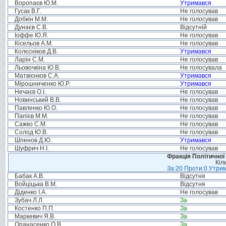
Воропаєв Ю.М.
Утримався
Гусак В.Г.
Не голосував
Добкін М.М.
Не голосував
Дунаєв С.В.
Відсутній
Іоффе Ю.Я.
Не голосував
Кісельов А.М.
Не голосував
Колєсніков Д.В.
Утримався
Ларін С.М.
Не голосував
Льовочкіна Ю.В.
Не голосувала
Матвієнков С.А.
Утримався
Мірошниченко Ю.Р.
Утримався
Нечаєв О.І.
Не голосував
Новинський В.В.
Не голосував
Павленко Ю.О.
Не голосував
Папієв М.М.
Не голосував
Сажко С.М.
Не голосував
Солод Ю.В.
Не голосував
Шпенов Д.Ю.
Утримався
Шуфрич Н.І.
Не голосував
Фракція Політичної
Кіл
За:20 Проти:0 Утрим
Бабак А.В.
Відсутня
Войціцька В.М.
Відсутня
Діденко І.А.
Не голосував
Зубач Л.Л.
За
Костенко П.П.
За
Маркевич Я.В.
За
Опанасенко О.В.
За