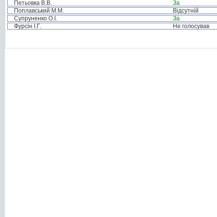
Петьовка В.В.
За
Поплавський М.М.
Відсутній
Супруненко О.І.
За
Фурсін І.Г.
Не голосував