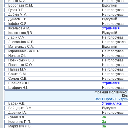
Бойко Ю.А.
Не голосував
Воропаєв Ю.М.
Відсутній
Гусак В.Г.
Не голосував
Добкін М.М.
Не голосував
Дунаєв С.В.
Відсутній
Іоффе Ю.Я.
Не голосував
Кісельов А.М.
Утримався
Колєсніков Д.В.
Відсутній
Ларін С.М.
Не голосував
Льовочкіна Ю.В.
Не голосувала
Матвієнков С.А.
Відсутній
Мірошниченко Ю.Р.
Не голосував
Нечаєв О.І.
Не голосував
Новинський В.В.
Не голосував
Павленко Ю.О.
Не голосував
Папієв М.М.
Не голосував
Сажко С.М.
Не голосував
Солод Ю.В.
Не голосував
Шпенов Д.Ю.
Утримався
Шуфрич Н.І.
Не голосував
Фракція Політичної
Кіл
За:11 Проти:0 Утрим
Бабак А.В.
Утрималась
Войціцька В.М.
Відсутня
Діденко І.А.
Не голосував
Зубач Л.Л.
За
Костенко П.П.
За
Маркевич Я.В.
За