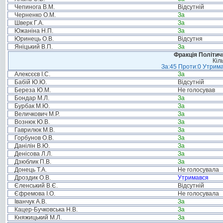
Чепинога В.М.
Відсутній
Черненко О.М.
За
Шверк Г.А.
За
Южаніна Н.П.
За
Юринець О.В.
Відсутня
Яніцький В.П.
За
Фракція Політи
Кіл
За:45 Проти:0 Утрима
Алексєєв І.С.
За
Бабій Ю.Ю.
Відсутній
Береза Ю.М.
Не голосував
Бондар М.Л.
За
Бурбак М.Ю.
За
Величкович М.Р.
За
Вознюк Ю.В.
За
Гаврилюк М.В.
За
Горбунов О.В.
За
Данілін В.Ю.
За
Денісова Л.Л.
За
Дзюблик П.В.
За
Донець Т.А.
Не голосувала
Дроздик О.В.
Утримався
Єленський В.Є.
Відсутній
Єфремова І.О.
Не голосувала
Іванчук А.В.
За
Кацер-Бучковська Н.В.
За
Княжицький М.Л.
За