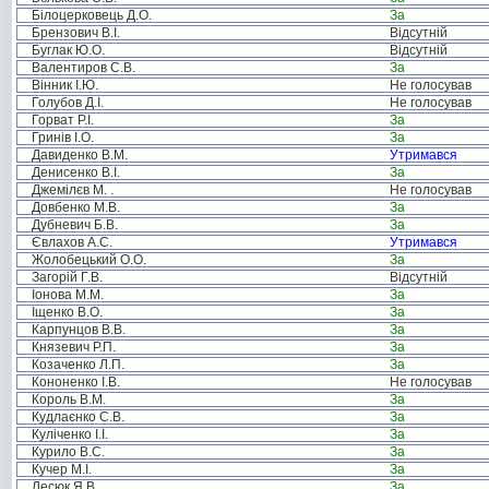
Білоцерковець Д.О.
За
Брензович В.І.
Відсутній
Буглак Ю.О.
Відсутній
Валентиров С.В.
За
Вінник І.Ю.
Не голосував
Голубов Д.І.
Не голосував
Горват Р.І.
За
Гринів І.О.
За
Давиденко В.М.
Утримався
Денисенко В.І.
За
Джемілєв М. .
Не голосував
Довбенко М.В.
За
Дубневич Б.В.
За
Євлахов А.С.
Утримався
Жолобецький О.О.
За
Загорій Г.В.
Відсутній
Іонова М.М.
За
Іщенко В.О.
За
Карпунцов В.В.
За
Князевич Р.П.
За
Козаченко Л.П.
За
Кононенко І.В.
Не голосував
Король В.М.
За
Кудлаєнко С.В.
За
Куліченко І.І.
За
Курило В.С.
За
Кучер М.І.
За
Лесюк Я.В.
За