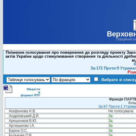
Верховн
Офіційний в
Поіменне голосування про повернення до розгляду проекту Закон
актів України щодо стимулювання створення та діяльності дрібн
ві
0
За:172 Проти:9 Утрима
Ріш
- Вибрати зі списк
Зберегти
в
форматі RTF
Фракція ПАРТ
Кіль
За:97 Проти:1 Утрима
Агафонова Н.В.
Не голосувала
Андрієвський Д.Й.
За
Арешонков В.Ю.
За
Артюшенко І.А.
За
Барна О.С.
За
Бєлькова О.В.
За