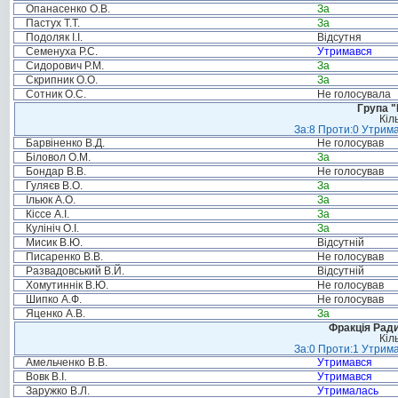
Опанасенко О.В.
За
Пастух Т.Т.
За
Подоляк І.І.
Відсутня
Семенуха Р.С.
Утримався
Сидорович Р.М.
За
Скрипник О.О.
За
Сотник О.С.
Не голосувала
Група "
Кіл
За:8 Проти:0 Утрима
Барвіненко В.Д.
Не голосував
Біловол О.М.
За
Бондар В.В.
Не голосував
Гуляєв В.О.
За
Ільюк А.О.
За
Кіссе А.І.
За
Кулініч О.І.
За
Мисик В.Ю.
Відсутній
Писаренко В.В.
Не голосував
Развадовський В.Й.
Відсутній
Хомутиннік В.Ю.
Не голосував
Шипко А.Ф.
Не голосував
Яценко А.В.
За
Фракція Ради
Кіл
За:0 Проти:1 Утрима
Амельченко В.В.
Утримався
Вовк В.І.
Утримався
Заружко В.Л.
Утрималась