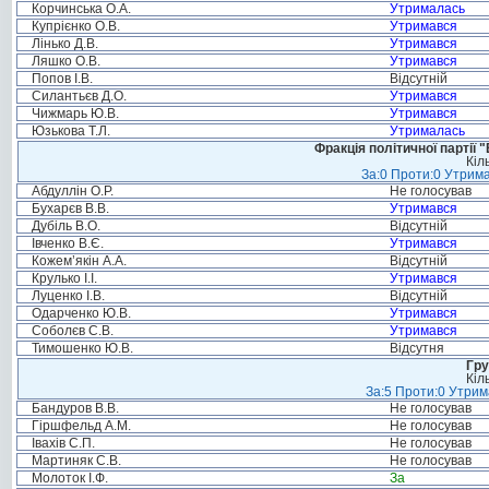
Корчинська О.А.
Утрималась
Купрієнко О.В.
Утримався
Лінько Д.В.
Утримався
Ляшко О.В.
Утримався
Попов І.В.
Відсутній
Силантьєв Д.О.
Утримався
Чижмарь Ю.В.
Утримався
Юзькова Т.Л.
Утрималась
Фракція політичної партії
Кіл
За:0 Проти:0 Утрима
Абдуллін О.Р.
Не голосував
Бухарєв В.В.
Утримався
Дубіль В.О.
Відсутній
Івченко В.Є.
Утримався
Кожем’якін А.А.
Відсутній
Крулько І.І.
Утримався
Луценко І.В.
Відсутній
Одарченко Ю.В.
Утримався
Соболєв С.В.
Утримався
Тимошенко Ю.В.
Відсутня
Гру
Кіл
За:5 Проти:0 Утрим
Бандуров В.В.
Не голосував
Гіршфельд А.М.
Не голосував
Івахів С.П.
Не голосував
Мартиняк С.В.
Не голосував
Молоток І.Ф.
За