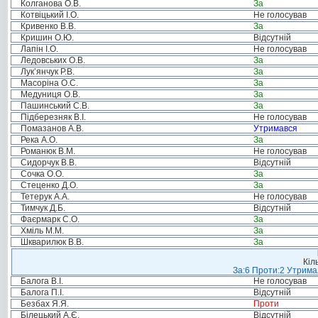
Колганова О.В.
За
Котвіцький І.О.
Не голосував
Кривенко В.В.
За
Кришин О.Ю.
Відсутній
Лапін І.О.
Не голосував
Ледовських О.В.
За
Лук’янчук Р.В.
За
Масоріна О.С.
За
Медуниця О.В.
За
Пашинський С.В.
За
Підберезняк В.І.
Не голосував
Помазанов А.В.
Утримався
Река А.О.
За
Романюк В.М.
Не голосував
Сидорчук В.В.
Відсутній
Сочка О.О.
За
Стеценко Д.О.
За
Тетерук А.А.
Не голосував
Тимчук Д.Б.
Відсутній
Фаєрмарк С.О.
За
Хміль М.М.
За
Шкварилюк В.В.
За
Кіл
За:6 Проти:2 Утримал
Балога В.І.
Не голосував
Балога П.І.
Відсутній
Безбах Я.Я.
Проти
Білецький А.Є.
Відсутній