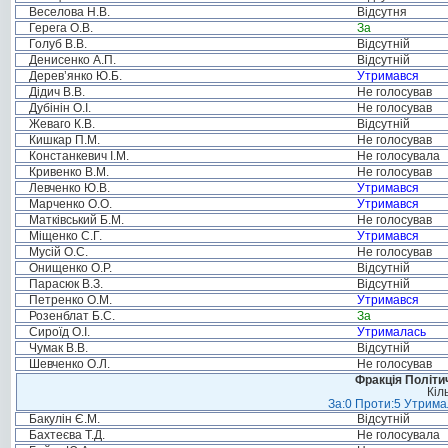
Веселова Н.В.
Відсутня
Герега О.В.
За
Голуб В.В.
Відсутній
Денисенко А.П.
Відсутній
Дерев’янко Ю.Б.
Утримався
Дідич В.В.
Не голосував
Дубінін О.І.
Не голосував
Жеваго К.В.
Відсутній
Кишкар П.М.
Не голосував
Констанкевич І.М.
Не голосувала
Кривенко В.М.
Не голосував
Левченко Ю.В.
Утримався
Марченко О.О.
Утримався
Матківський Б.М.
Не голосував
Міщенко С.Г.
Утримався
Мусій О.С.
Не голосував
Онищенко О.Р.
Відсутній
Парасюк В.З.
Відсутній
Петренко О.М.
Утримався
Розенблат Б.С.
За
Сироїд О.І.
Утрималась
Чумак В.В.
Відсутній
Шевченко О.Л.
Не голосував
Фракція Політич
Кіл
За:0 Проти:5 Утримал
Бакулін Є.М.
Відсутній
Бахтеєва Т.Д.
Не голосувала