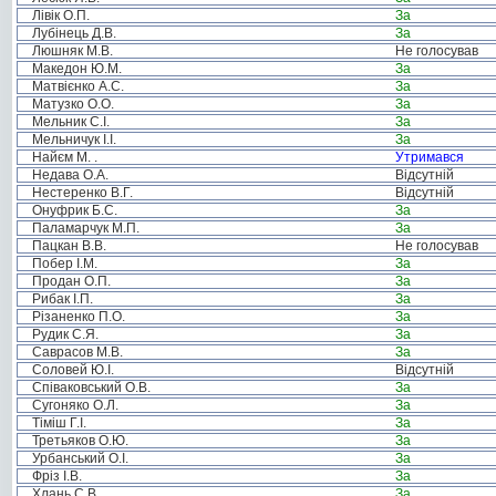
Лівік О.П.
За
Лубінець Д.В.
За
Люшняк М.В.
Не голосував
Македон Ю.М.
За
Матвієнко А.С.
За
Матузко О.О.
За
Мельник С.І.
За
Мельничук І.І.
За
Найєм М. .
Утримався
Недава О.А.
Відсутній
Нестеренко В.Г.
Відсутній
Онуфрик Б.С.
За
Паламарчук М.П.
За
Пацкан В.В.
Не голосував
Побер І.М.
За
Продан О.П.
За
Рибак І.П.
За
Різаненко П.О.
За
Рудик С.Я.
За
Саврасов М.В.
За
Соловей Ю.І.
Відсутній
Співаковський О.В.
За
Сугоняко О.Л.
За
Тіміш Г.І.
За
Третьяков О.Ю.
За
Урбанський О.І.
За
Фріз І.В.
За
Хлань С.В.
За