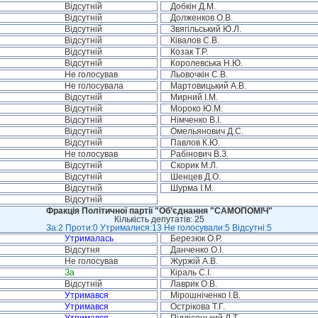
Відсутній
Добкін Д.М.
Відсутній
Долженков О.В.
Відсутній
Звягільський Ю.Л.
Відсутній
Ківалов С.В.
Відсутній
Козак Т.Р.
Відсутній
Королевська Н.Ю.
Не голосував
Льовочкін С.В.
Не голосувала
Мартовицький А.В.
Відсутній
Мирний І.М.
Відсутній
Мороко Ю.М.
Відсутній
Німченко В.І.
Відсутній
Омельянович Д.С.
Відсутній
Павлов К.Ю.
Не голосував
Рабінович В.З.
Відсутній
Скорик М.Л.
Відсутній
Шенцев Д.О.
Відсутній
Шурма І.М.
Відсутній
Фракція Політичної партії "Об’єднання "САМОПОМІЧ"
Кількість депутатів: 25
За:2 Проти:0 Утрималися:13 Не голосували:5 Відсутні:5
Утрималась
Березюк О.Р.
Відсутня
Данченко О.І.
Не голосував
Журжій А.В.
За
Кіраль С.І.
Відсутній
Лаврик О.В.
Утримався
Мірошніченко І.В.
Утримався
Острікова Т.Г.