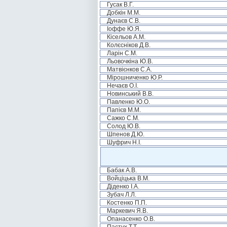
Гусак В.Г.
Добкін М.М.
Дунаєв С.В.
Іоффе Ю.Я.
Кісельов А.М.
Колєсніков Д.В.
Ларін С.М.
Льовочкіна Ю.В.
Матвієнков С.А.
Мірошниченко Ю.Р.
Нечаєв О.І.
Новинський В.В.
Павленко Ю.О.
Папієв М.М.
Сажко С.М.
Солод Ю.В.
Шпенов Д.Ю.
Шуфрич Н.І.
Бабак А.В.
Войціцька В.М.
Діденко І.А.
Зубач Л.Л.
Костенко П.П.
Маркевич Я.В.
Опанасенко О.В.