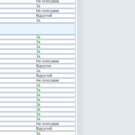
Не голосував
За
Не голосував
Відсутній
За
За
За
За
За
За
Не голосував
Відсутня
За
Відсутній
Не голосував
За
За
За
За
За
За
За
За
Не голосував
Відсутній
За