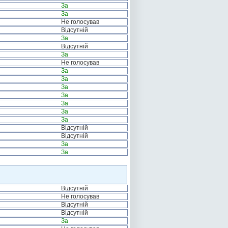
За
За
Не голосував
Відсутній
За
Відсутній
За
Не голосував
За
За
За
За
За
За
За
Відсутній
Відсутній
За
За
Відсутній
Не голосував
Відсутній
Відсутній
За