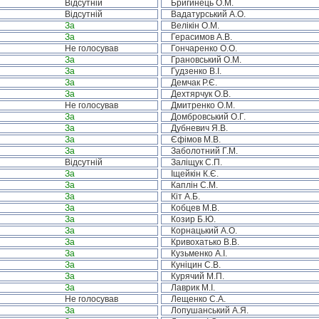
Відсутній
Бригинець О.М.
Відсутній
Вадатурський А.О.
За
Велікін О.М.
За
Герасимов А.В.
Не голосував
Гончаренко О.О.
За
Грановський О.М.
За
Гудзенко В.І.
За
Демчак Р.Є.
За
Дехтярчук О.В.
Не голосував
Дмитренко О.М.
За
Домбровський О.Г.
За
Дубневич Я.В.
За
Єфімов М.В.
За
Заболотний Г.М.
Відсутній
Заліщук С.П.
За
Іщейкін К.Є.
За
Каплін С.М.
За
Кіт А.Б.
За
Кобцев М.В.
За
Козир Б.Ю.
За
Корнацький А.О.
За
Кривохатько В.В.
За
Кузьменко А.І.
За
Куніцин С.В.
За
Курячий М.П.
За
Лаврик М.І.
Не голосував
Лещенко С.А.
За
Лопушанський А.Я.