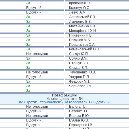
За
Кривошея Г.Г.
Відсутній
Ксенжук О.С.
Відсутній
Левус А.М.
За
Логвинський Г.В.
За
Лунченко В.В.
За
Матейченко К.В.
За
Мепарішвілі Х.Н.
За
Пинзеник П.В.
За
Поляков М.А.
За
Присяжнюк О.А.
За
Романовський О.В.
Не голосував
Савчук Ю.П.
За
Соляр В.М.
За
Сташук В.Ф.
За
Сюмар В.П.
Не голосував
Тимошенко Ю.В.
Відсутній
Унгурян П.Я.
За
Федорук М.Т.
За
Чорновол Т.М.
За
Позафракційні
Кількість депутатів: 54
За:8 Проти:1 Утрималися:5 Не голосували:17 Відсутні:23
Не голосував
Балога І.І.
Відсутній
Батенко Т.І.
Не голосував
Береза Б.Ю.
Відсутній
Бублик Ю.В.
Відсутня
Геращенко І.В.