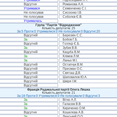
Утримався
Підлісецький Л.Т.
Відсутня
Романова А.А.
Утримався
Семенченко С.І.
Не голосував
Сисоєнко І.В.
Не голосував
Соболєв Є.В.
Утрималась
Група "Партія "Відродження"
Кількість депутатів: 25
За:5 Проти:0 Утрималися:0 Не голосували:0 Відсутні:20
Відсутній
Березкін С.С.
За
Бобов Г.Б.
Відсутній
Гєллєр Є.Б.
За
Зубик В.В.
Відсутній
Кацуба В.М.
За
Клімов Л.М.
За
Ланьо М.І.
Відсутній
Остапчук В.М.
Відсутній
Пресман О.С.
Відсутній
Святаш Д.В.
Відсутній
Шаповалов Ю.А.
Відсутній
Шкіря І.М.
Відсутній
Фракція Радикальної партії Олега Ляшка
Кількість депутатів: 21
За:18 Проти:0 Утрималися:0 Не голосували:0 Відсутні:3
За
Вітко А.Л.
За
Галасюк В.В.
За
Кириченко О.М.
Відсутня
Кошелєва А.В.
За
Ленський О.О.