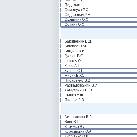
Пастух Т.Т.
Подоляк І.І.
Семенуха Р.С.
Сидорович Р.М.
Скрипник О.О.
Сотник О.С.
Барвіненко В.Д.
Біловол О.М.
Бондар В.В.
Гуляєв В.О.
Ільюк А.О.
Кіссе А.І.
Кулініч О.І.
Мисик В.Ю.
Писаренко В.В.
Развадовський В.Й.
Хомутиннік В.Ю.
Шипко А.Ф.
Яценко А.В.
Амельченко В.В.
Вовк В.І.
Заружко В.Л.
Корчинська О.А.
Купрієнко О.В.