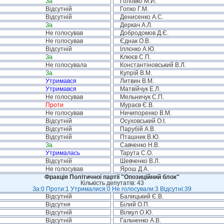
За
Головко М.Й.
Відсутній
Гопко Г.М.
Відсутній
Денисенко А.С.
За
Деркач А.Л.
Не голосував
Добродомов Д.Є.
Не голосував
Єднак О.В.
Відсутній
Іллєнко А.Ю.
За
Клюєв С.П.
Не голосувала
Константіновський В.Л.
За
Купрій В.М.
Утримався
Литвин В.М.
Утримався
Матвійчук Е.Л.
Не голосував
Мельничук С.П.
Проти
Мураєв Є.В.
Не голосував
Ничипоренко В.М.
Відсутній
Осуховський О.І.
Відсутній
Парубій А.В.
Відсутній
Пташник В.Ю.
За
Савченко Н.В.
Утрималась
Тарута С.О.
Відсутній
Шевченко В.Л.
Не голосував
Ярош Д.А.
Фракція Політичної партії "Опозиційний блок"
Кількість депутатів: 43
За:0 Проти:1 Утрималися:0 Не голосували:3 Відсутні:39
Відсутній
Балицький Є.В.
Відсутня
Білий О.П.
Відсутній
Вілкул О.Ю.
Відсутній
Гальченко А.В.