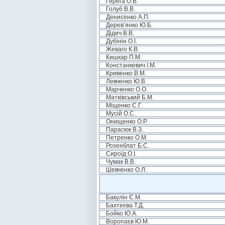
Герега О.В.
Голуб В.В.
Денисенко А.П.
Дерев’янко Ю.Б.
Дідич В.В.
Дубінін О.І.
Жеваго К.В.
Кишкар П.М.
Констанкевич І.М.
Кривенко В.М.
Левченко Ю.В.
Марченко О.О.
Матківський Б.М.
Міщенко С.Г.
Мусій О.С.
Онищенко О.Р.
Парасюк В.З.
Петренко О.М.
Розенблат Б.С.
Сироїд О.І.
Чумак В.В.
Шевченко О.Л.
Бакулін Є.М.
Бахтеєва Т.Д.
Бойко Ю.А.
Воропаєв Ю.М.