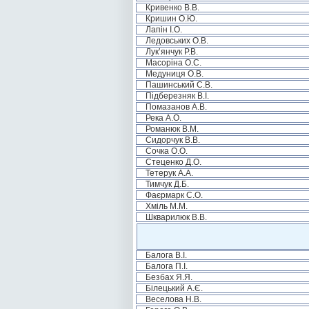
Кривенко В.В.
Кришин О.Ю.
Лапін І.О.
Ледовських О.В.
Лук’янчук Р.В.
Масоріна О.С.
Медуниця О.В.
Пашинський С.В.
Підберезняк В.І.
Помазанов А.В.
Река А.О.
Романюк В.М.
Сидорчук В.В.
Сочка О.О.
Стеценко Д.О.
Тетерук А.А.
Тимчук Д.Б.
Фаєрмарк С.О.
Хміль М.М.
Шкварилюк В.В.
Балога В.І.
Балога П.І.
Безбах Я.Я.
Білецький А.Є.
Веселова Н.В.