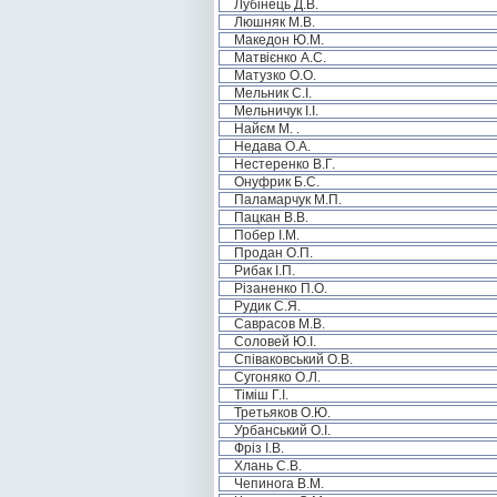
Лубінець Д.В.
Люшняк М.В.
Македон Ю.М.
Матвієнко А.С.
Матузко О.О.
Мельник С.І.
Мельничук І.І.
Найєм М. .
Недава О.А.
Нестеренко В.Г.
Онуфрик Б.С.
Паламарчук М.П.
Пацкан В.В.
Побер І.М.
Продан О.П.
Рибак І.П.
Різаненко П.О.
Рудик С.Я.
Саврасов М.В.
Соловей Ю.І.
Співаковський О.В.
Сугоняко О.Л.
Тіміш Г.І.
Третьяков О.Ю.
Урбанський О.І.
Фріз І.В.
Хлань С.В.
Чепинога В.М.