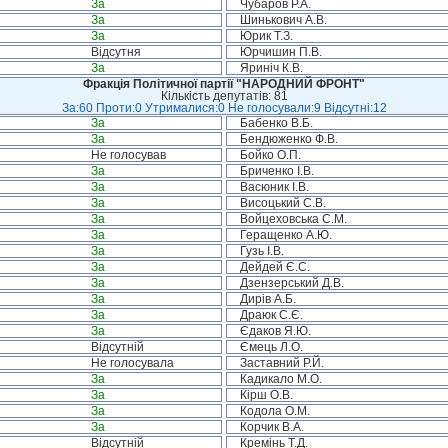
За
Чубаров Р.А.
За
Шинькович А.В.
За
Юрик Т.З.
Відсутня
Юрчишин П.В.
За
Яриніч К.В.
Фракція Політичної партії "НАРОДНИЙ ФРОНТ"
Кількість депутатів: 81
За:60 Проти:0 Утрималися:0 Не голосували:9 Відсутні:12
За
Бабенко В.Б.
За
Бендюженко Ф.В.
Не голосував
Бойко О.П.
За
Бриченко І.В.
За
Васюник І.В.
За
Висоцький С.В.
За
Войцеховська С.М.
За
Геращенко А.Ю.
За
Гузь І.В.
За
Дейдей Є.С.
За
Дзензерський Д.В.
За
Дирів А.Б.
За
Драюк С.Є.
За
Єдаков Я.Ю.
Відсутній
Ємець Л.О.
Не голосувала
Заставний Р.Й.
За
Кадикало М.О.
За
Кірш О.В.
За
Кодола О.М.
За
Корчик В.А.
Відсутній
Кремінь Т.Д.