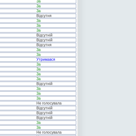
За
За
За
Відсутня
За
За
За
Відсутній
Відсутній
Відсутня
За
За
Утримався
За
За
За
За
Відсутній
За
За
За
Не голосувала
Відсутній
Відсутній
Відсутній
За
За
Не голосувала