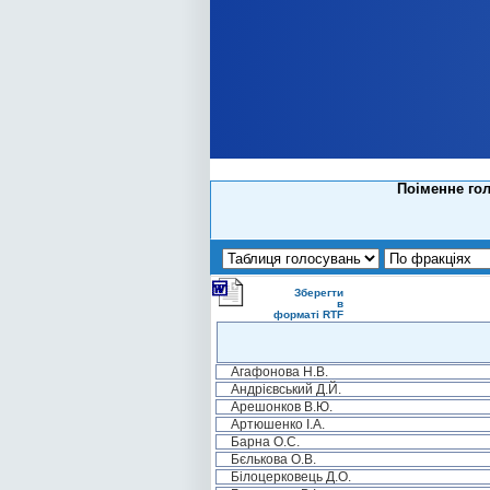
Поіменне гол
Зберегти
в
форматі RTF
Агафонова Н.В.
Андрієвський Д.Й.
Арешонков В.Ю.
Артюшенко І.А.
Барна О.С.
Бєлькова О.В.
Білоцерковець Д.О.