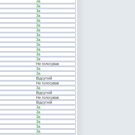
За
За
За
За
За
За
За
За
За
За
За
За
За
Не голосував
За
За
Відсутній
Не голосував
За
Відсутній
Не голосував
Відсутній
За
За
За
За
За
За