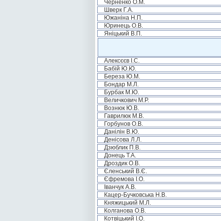
Черненко О.М.
Шверк Г.А.
Южаніна Н.П.
Юринець О.В.
Яніцький В.П.
Алексєєв І.С.
Бабій Ю.Ю.
Береза Ю.М.
Бондар М.Л.
Бурбак М.Ю.
Величкович М.Р.
Вознюк Ю.В.
Гаврилюк М.В.
Горбунов О.В.
Данілін В.Ю.
Денісова Л.Л.
Дзюблик П.В.
Донець Т.А.
Дроздик О.В.
Єленський В.Є.
Єфремова І.О.
Іванчук А.В.
Кацер-Бучковська Н.В.
Княжицький М.Л.
Колганова О.В.
Котвіцький І.О.