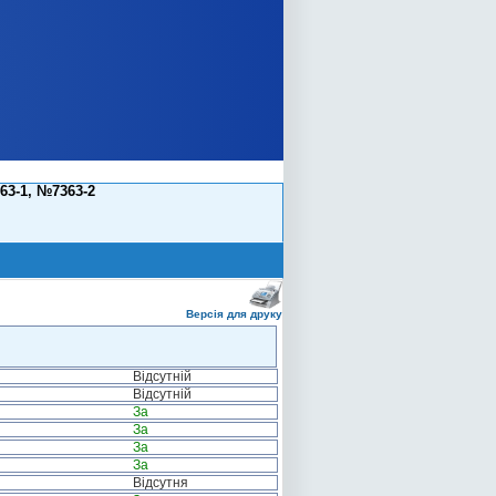
63-1, №7363-2
Версія для друку
Відсутній
Відсутній
За
За
За
За
Відсутня