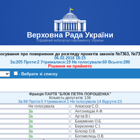
Верховна Рада України
Офіційний вебпортал парламенту України
осування про повернення до розгляду проектів законів №7363, №73
06.02.2018 18:15
За:205 Проти:2 Утрималися:19 Не голосували:60 Всього:286
Рішення не прийнято
- Вибрати зі списку
Фракція ПАРТІЇ "БЛОК ПЕТРА ПОРОШЕНКА"
Кількість депутатів: 136
За:98 Проти:0 Утрималися:1 Не голосували:14 Відсутні:23
Не голосувала
Алєксєєв С.О.
За
Антонищак А.Ф.
За
Ар’єв В.І.
За
Бакуменко О.Б.
За
Березенко С.І.
За
Білозір О.В.
За
Богомолець О.В.