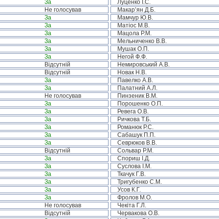
За
Луценко І.С.
Не голосував
Макар’ян Д.Б.
За
Мамчур Ю.В.
За
Матіос М.В.
За
Мацола Р.М.
За
Мельниченко В.В.
За
Мушак О.П.
За
Негой Ф.Ф.
Відсутній
Немировський А.В.
Відсутній
Новак Н.В.
За
Павелко А.В.
За
Палатний А.Л.
Не голосував
Пинзеник В.М.
За
Порошенко О.П.
За
Ревега О.В.
За
Ричкова Т.Б.
За
Романюк Р.С.
За
Сабашук П.П.
За
Севрюков В.В.
Відсутній
Сольвар Р.М.
За
Спориш І.Д.
За
Суслова І.М.
За
Ткачук Г.В.
За
Тригубенко С.М.
За
Усов К.Г.
За
Фролов М.О.
Не голосував
Чекіта Г.Л.
Відсутній
Червакова О.В.