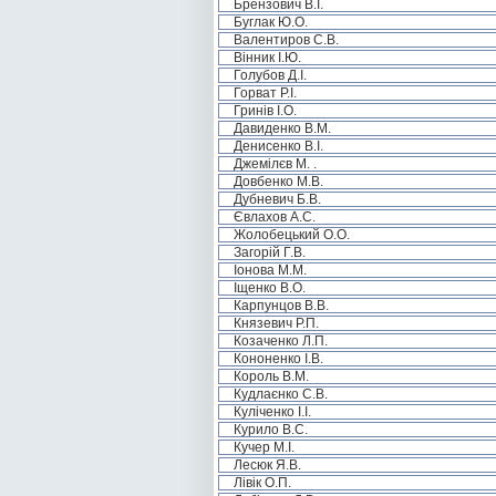
Брензович В.І.
Буглак Ю.О.
Валентиров С.В.
Вінник І.Ю.
Голубов Д.І.
Горват Р.І.
Гринів І.О.
Давиденко В.М.
Денисенко В.І.
Джемілєв М. .
Довбенко М.В.
Дубневич Б.В.
Євлахов А.С.
Жолобецький О.О.
Загорій Г.В.
Іонова М.М.
Іщенко В.О.
Карпунцов В.В.
Князевич Р.П.
Козаченко Л.П.
Кононенко І.В.
Король В.М.
Кудлаєнко С.В.
Куліченко І.І.
Курило В.С.
Кучер М.І.
Лесюк Я.В.
Лівік О.П.