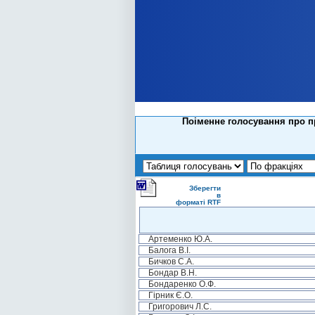
Поіменне голосування про п
Зберегти
в
форматі RTF
Артеменко Ю.А.
Балога В.І.
Бичков С.А.
Бондар В.Н.
Бондаренко О.Ф.
Гірник Є.О.
Григорович Л.С.