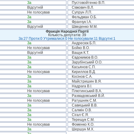
За
Пустовойтенко В.П.
Відсутній
Сівкович В.Л.
Не голосував
Супрун Л.П.
За
Фельдман О.Б.
За
Франчук І.А.
Відсутній
Шведенко М.М.
Фракція Народної Партії
Кількість депутатів: 39
За:27 Проти:0 Утрималися:0 Не голосували:11 Відсутні:1
За
Андресюк Б.П.
Не голосував
Бойко В.О.
Відсутній
Ващук К.Т.
За
Євдокимов В.О.
За
Зарубінський О.О.
За
Касьянов С.П.
Не голосував
Кириллов В.Д.
За
Косінов С.А.
За
Майстришин В.Я.
За
Надрага В.І.
Не голосував
Плютинський В.А.
За
Развадовський В.Й.
Не голосував
Ратушняк С.М.
За
Савицький В.В.
За
Салмін О.В.
За
Сігал Є.Я.
За
Терещук С.М.
Не голосував
Фоменко К.О.
За
Шершун М.Х.