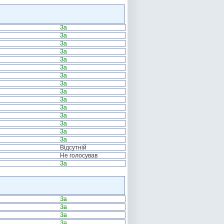
За
За
За
За
За
За
За
За
За
За
За
За
За
За
За
Відсутній
Не голосував
За
За
За
За
За