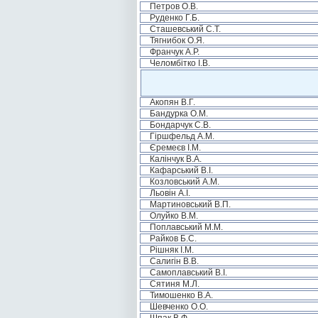
Петров О.В.
Руденко Г.Б.
Сташевський С.Т.
Тягнибок О.Я.
Франчук А.Р.
Челомбітко І.В.
Акопян В.Г.
Бандурка О.М.
Бондарчук С.В.
Гіршфельд А.М.
Єремеєв І.М.
Калінчук В.А.
Кафарський В.І.
Козловський А.М.
Льовін А.І.
Мартиновський В.П.
Олуйко В.М.
Поплавський М.М.
Райков Б.С.
Рішняк І.М.
Салигін В.В.
Самоплавський В.І.
Сятиня М.Л.
Тимошенко В.А.
Шевченко О.О.