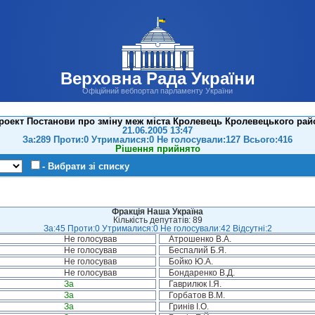
Верховна Рада України
Офіційний вебпортал парламенту України
роект Постанови про зміну меж міста Кролевець Кролевецького райо
21.06.2005 13:47
За:289 Проти:0 Утрималися:0 Не голосували:127 Всього:416
Рішення прийнято
- Вибрати зі списку
Фракція Наша Україна
Кількість депутатів: 89
За:45 Проти:0 Утрималися:0 Не голосували:42 Відсутні:2
Не голосував
Атрошенко В.А.
Не голосував
Беспалий Б.Я.
Не голосував
Бойко Ю.А.
Не голосував
Бондаренко В.Д.
За
Гаврилюк І.Я.
За
Горбатов В.М.
За
Гринів І.О.