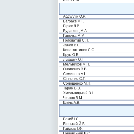
Шпак В.Ф.
Абдуллін О.Р.
Баграєв М.Г.
Бірюк Л.В.
Будаг'янц М.А.
Гапочка М.М.
Головатий С.П.
Зубов В.С.
Константинов Є.С.
Крук Ю.Б.
Лукашук О.Г.
Мельников М.П.
Онопенко В.В.
Семинога А.І.
Сінченко С.Г.
Солошенко М.П.
Таран В.В.
Хмельницький В.І.
Чичков В.М.
Шкіль А.В.
Бокий І.С.
Вінський Й.В.
Гайдош І.Ф.
Гошовський В.С.