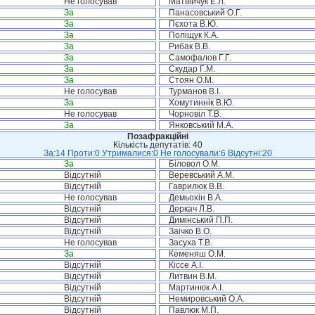
Не голосував
Матвійчук Е.Л.
За
Панасовський О.Г.
За
Пєхота В.Ю.
За
Поліщук К.А.
За
Рибак В.В.
За
Самофалов Г.Г.
За
Скудар Г.М.
За
Стоян О.М.
Не голосував
Турманов В.І.
За
Хомутиннік В.Ю.
Не голосував
Чорновіл Т.В.
За
Янковський М.А.
Позафракційні
Кількість депутатів: 40
За:14 Проти:0 Утрималися:0 Не голосували:6 Відсутні:20
За
Біловол О.М.
Відсутній
Веревський А.М.
Відсутній
Гаврилюк В.В.
Не голосував
Демьохін В.А.
Відсутній
Деркач Л.В.
Відсутній
Димінський П.П.
Відсутній
Заічко В.О.
Не голосував
Засуха Т.В.
За
Кеменяш О.М.
Відсутній
Кіссе А.І.
Відсутній
Литвин В.М.
Відсутній
Мартинюк А.І.
Відсутній
Немировський О.А.
Відсутній
Павлюк М.П.