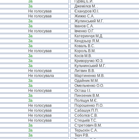
За
Гурвіц Е.Й.
За
Джемілєв М. .
Не голосував
Єхануров Ю.І.
Не голосував
Жижко С.А.
За
Жулинський М.Г.
За
Іванов С.А.
Не голосував
Івченко О.Г.
За
Катеринчук М.Д.
За
Кендзьор Я.М.
За
Коваль В.С.
Не голосував
Король В.М.
За
Косів М.В.
За
Криворучко Ю.З.
За
Кульчинський М.Г.
Не голосував
Литвин В.В.
Не голосувала
Мартиненко М.В.
За
Одайник М.М.
За
Омельченко О.О.
Не голосував
Осташ І.І.
За
Пинзеник В.М.
За
Поліщук М.Є.
Не голосував
Порошенко П.О.
Не голосував
Сабашук П.П.
Не голосував
Соболєв С.В.
Не голосував
Стецьків Т.С.
За
Стретович В.М.
За
Терьохін С.А.
За
Ткач Р.В.