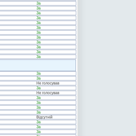
За
За
За
За
За
За
За
За
За
За
За
За
За
За
Не голосував
За
Не голосував
За
За
За
За
Відсутній
За
За
За