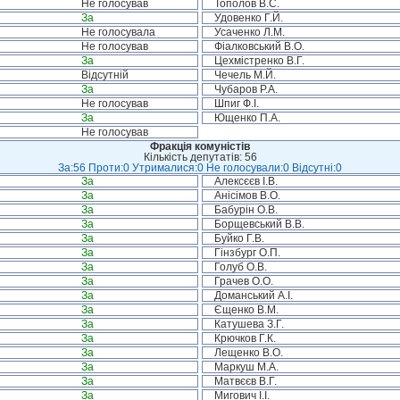
Не голосував
Тополов В.С.
За
Удовенко Г.Й.
Не голосувала
Усаченко Л.М.
Не голосував
Фіалковський В.О.
За
Цехмістренко В.Г.
Відсутній
Чечель М.Й.
За
Чубаров Р.А.
Не голосував
Шпиг Ф.І.
За
Ющенко П.А.
Не голосував
Фракція комуністів
Кількість депутатів: 56
За:56 Проти:0 Утрималися:0 Не голосували:0 Відсутні:0
За
Алексєєв І.В.
За
Анісімов В.О.
За
Бабурін О.В.
За
Борщевський В.В.
За
Буйко Г.В.
За
Гінзбург О.П.
За
Голуб О.В.
За
Грачев О.О.
За
Доманський А.І.
За
Єщенко В.М.
За
Катушева З.Г.
За
Крючков Г.К.
За
Лещенко В.О.
За
Маркуш М.А.
За
Матвєєв В.Г.
За
Мигович І.І.