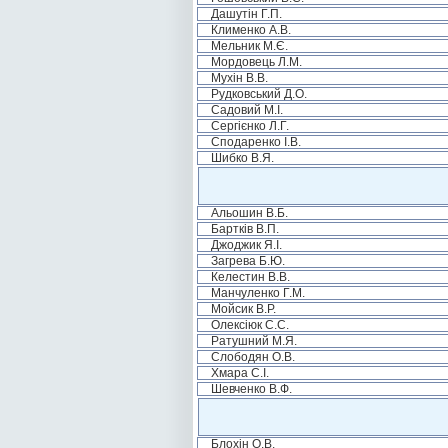
Дашутін Г.П.
Клименко А.В.
Мельник М.Є.
Мордовець Л.М.
Мухін В.В.
Рудковський Д.О.
Садовий М.І.
Сергієнко Л.Г.
Сподаренко І.В.
Шибко В.Я.
Альошин В.Б.
Бартків В.П.
Джоджик Я.І.
Загрева Б.Ю.
Келестин В.В.
Манчуленко Г.М.
Мойсик В.Р.
Олексіюк С.С.
Ратушний М.Я.
Слободян О.В.
Хмара С.І.
Шевченко В.Ф.
Блохін О.В.