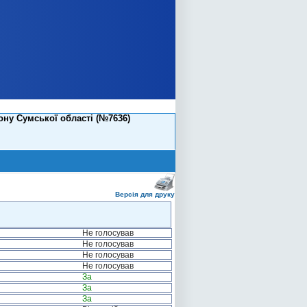
ну Сумської області (№7636)
Версія для друку
Не голосував
Не голосував
Не голосував
Не голосував
За
За
За