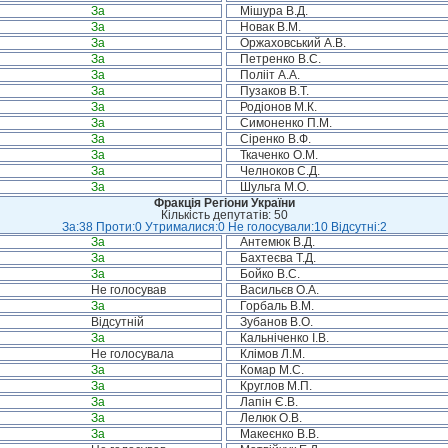
За
Мішура В.Д.
За
Новак В.М.
За
Оржаховський А.В.
За
Петренко В.С.
За
Полііт А.А.
За
Пузаков В.Т.
За
Родіонов М.К.
За
Симоненко П.М.
За
Сіренко В.Ф.
За
Ткаченко О.М.
За
Челноков С.Д.
За
Шульга М.О.
Фракція Регіони України
Кількість депутатів: 50
За:38 Проти:0 Утрималися:0 Не голосували:10 Відсутні:2
За
Антемюк В.Д.
За
Бахтеєва Т.Д.
За
Бойко В.С.
Не голосував
Васильєв О.А.
За
Горбаль В.М.
Відсутній
Зубанов В.О.
За
Кальніченко І.В.
Не голосувала
Клімов Л.М.
За
Комар М.С.
За
Круглов М.П.
За
Лапін Є.В.
За
Лелюк О.В.
За
Макеєнко В.В.