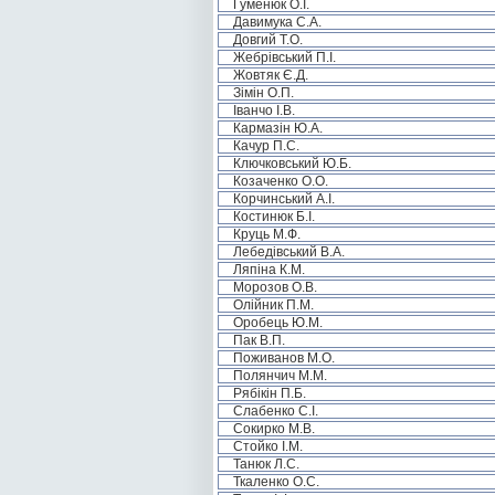
Гуменюк О.І.
Давимука С.А.
Довгий Т.О.
Жебрівський П.І.
Жовтяк Є.Д.
Зімін О.П.
Іванчо І.В.
Кармазін Ю.А.
Качур П.С.
Ключковський Ю.Б.
Козаченко О.О.
Корчинський А.І.
Костинюк Б.І.
Круць М.Ф.
Лебедівський В.А.
Ляпіна К.М.
Морозов О.В.
Олійник П.М.
Оробець Ю.М.
Пак В.П.
Поживанов М.О.
Полянчич М.М.
Рябікін П.Б.
Слабенко С.І.
Сокирко М.В.
Стойко І.М.
Танюк Л.С.
Ткаленко О.С.