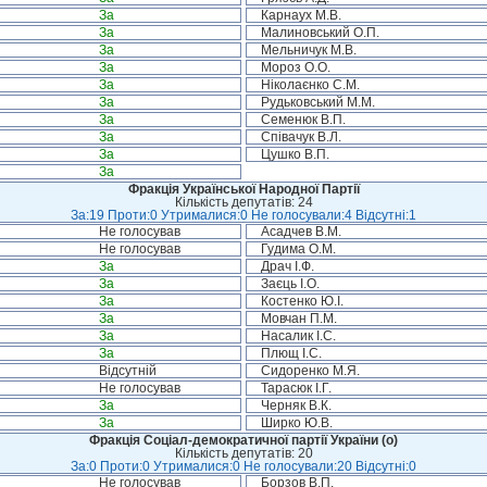
За
Карнаух М.В.
За
Малиновський О.П.
За
Мельничук М.В.
За
Мороз О.О.
За
Ніколаєнко С.М.
За
Рудьковський М.М.
За
Семенюк В.П.
За
Співачук В.Л.
За
Цушко В.П.
За
Фракція Української Народної Партії
Кількість депутатів: 24
За:19 Проти:0 Утрималися:0 Не голосували:4 Відсутні:1
Не голосував
Асадчев В.М.
Не голосував
Гудима О.М.
За
Драч І.Ф.
За
Заєць І.О.
За
Костенко Ю.І.
За
Мовчан П.М.
За
Насалик І.С.
За
Плющ І.С.
Відсутній
Сидоренко М.Я.
Не голосував
Тарасюк І.Г.
За
Черняк В.К.
За
Ширко Ю.В.
Фракція Соціал-демократичної партії України (о)
Кількість депутатів: 20
За:0 Проти:0 Утрималися:0 Не голосували:20 Відсутні:0
Не голосував
Борзов В.П.