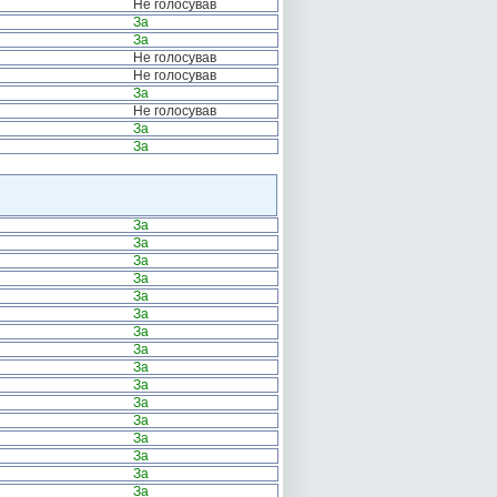
Не голосував
За
За
Не голосував
Не голосував
За
Не голосував
За
За
За
За
За
За
За
За
За
За
За
За
За
За
За
За
За
За