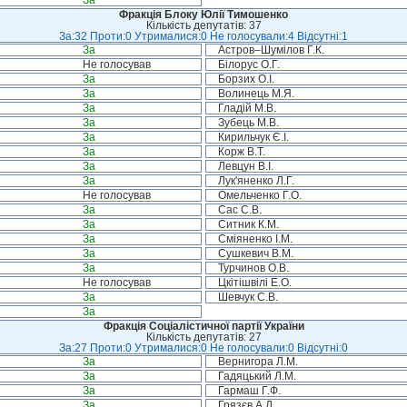
За
Фракція Блоку Юлії Тимошенко
Кількість депутатів: 37
За:32 Проти:0 Утрималися:0 Не голосували:4 Відсутні:1
За
Астров–Шумілов Г.К.
Не голосував
Білорус О.Г.
За
Борзих О.І.
За
Волинець М.Я.
За
Гладій М.В.
За
Зубець М.В.
За
Кирильчук Є.І.
За
Корж В.Т.
За
Левцун В.І.
За
Лук'яненко Л.Г.
Не голосував
Омельченко Г.О.
За
Сас С.В.
За
Ситник К.М.
За
Сміяненко І.М.
За
Сушкевич В.М.
За
Турчинов О.В.
Не голосував
Цкітішвілі Е.О.
За
Шевчук С.В.
За
Фракція Соціалістичної партії України
Кількість депутатів: 27
За:27 Проти:0 Утрималися:0 Не голосували:0 Відсутні:0
За
Вернигора Л.М.
За
Гадяцький Л.М.
За
Гармаш Г.Ф.
За
Грязєв А.Д.