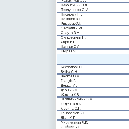
Матвієнков С.А.
Наконечний В.Л.
Пеклушенко О.М.
Писарчук П.І.
Потапов В.І.
Римарук О.І.
Сафіуллін Р.С.
Слаута В.А.
Сулковський П.Г.
Хара В.Г.
Царьов О.А.
Шкіря І.М.
Беспалов О.П.
Бубка С.Н.
Волков О.М.
Гладкіх В.І.
Деркач А.Л.
Дзонь В.М.
Жеваго К.В.
Заплатинський В.М.
Каденюк Л.К.
Кіроянц С.Г.
Коновалюк В.І.
Лісін М.П.
Миримський Л.Ю.
Олійник Б.І.