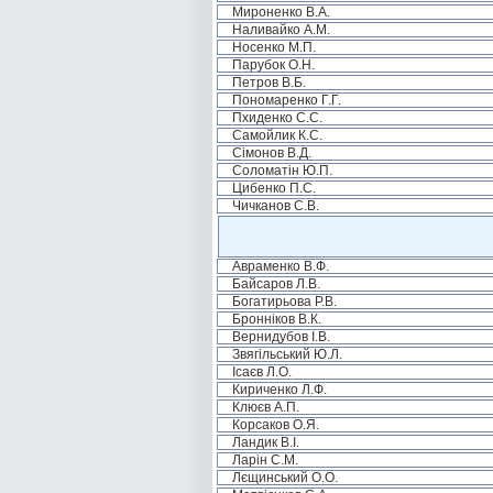
Мироненко В.А.
Наливайко А.М.
Носенко М.П.
Парубок О.Н.
Петров В.Б.
Пономаренко Г.Г.
Пхиденко С.С.
Самойлик К.С.
Сімонов В.Д.
Соломатін Ю.П.
Цибенко П.С.
Чичканов С.В.
Авраменко В.Ф.
Байсаров Л.В.
Богатирьова Р.В.
Бронніков В.К.
Вернидубов І.В.
Звягільський Ю.Л.
Ісаєв Л.О.
Кириченко Л.Ф.
Клюєв А.П.
Корсаков О.Я.
Ландик В.І.
Ларін С.М.
Лєщинський О.О.