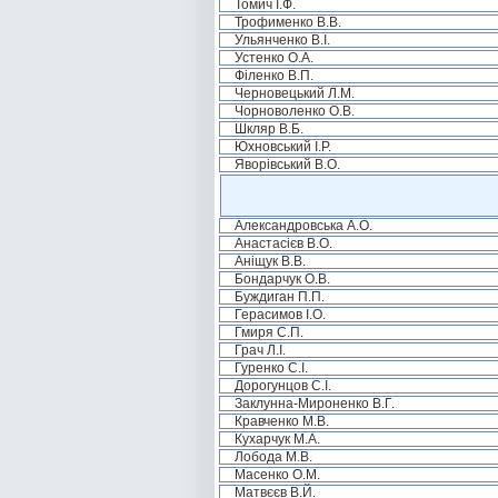
Томич І.Ф.
Трофименко В.В.
Ульянченко В.І.
Устенко О.А.
Філенко В.П.
Черновецький Л.М.
Чорноволенко О.В.
Шкляр В.Б.
Юхновський І.Р.
Яворівський В.О.
Александровська А.О.
Анастасієв В.О.
Аніщук В.В.
Бондарчук О.В.
Буждиган П.П.
Герасимов І.О.
Гмиря С.П.
Грач Л.І.
Гуренко С.І.
Дорогунцов С.І.
Заклунна-Мироненко В.Г.
Кравченко М.В.
Кухарчук М.А.
Лобода М.В.
Масенко О.М.
Матвєєв В.Й.