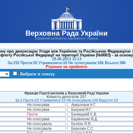
Верховна Рада України
Офіційний вебпортал парламенту України
ону про денонсацію Угоди між Україною та Російською Федерацією
флоту Російської Федерації на території України (№0003) - за основу
19.06.2013 11:13
За:152 Проти:52 Утрималися:16 Не голосували:166 Всього:386
Рішення не прийнято
- Вибрати зі списку
Фракція Партії регіонів у Верховній Раді України
Кількість депутатів: 207
За:3 Проти:23 Утрималися:15 Не голосували:148 Відсутні:18
Не голосував
Аркаллаєв Н.Г.
Не голосував
Баграєв М.Г.
Проти
Балицький Є.В.
Не голосував
Барвіненко В.Д.
Не голосувала
Безбах Я.Я.
Не голосувала
Березкін С.С.