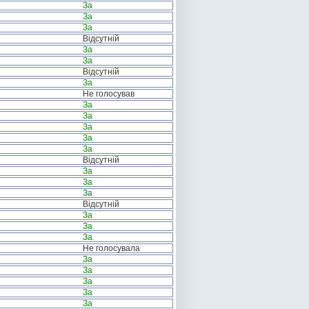
За
За
За
Відсутній
За
За
Відсутній
За
Не голосував
За
За
За
За
За
Відсутній
За
За
За
Відсутній
За
За
За
Не голосувала
За
За
За
За
За