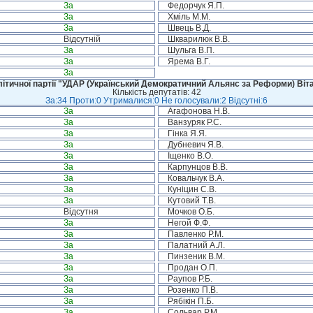
За
Федорчук Я.П.
За
Хміль М.М.
За
Швець В.Д.
Відсутній
Шкварилюк В.В.
За
Шульга В.П.
За
Ярема В.Г.
За
ітичної партії "УДАР (Український Демократичний Альянс за Реформи) Віт
Кількість депутатів: 42
За:34 Проти:0 Утрималися:0 Не голосували:2 Відсутні:6
За
Агафонова Н.В.
За
Ванзуряк Р.С.
За
Гінка Я.Я.
За
Дубневич Я.В.
За
Іщенко В.О.
За
Карпунцов В.В.
За
Ковальчук В.А.
За
Куніцин С.В.
За
Кутовий Т.В.
Відсутня
Мочков О.Б.
За
Негой Ф.Ф.
За
Павленко Р.М.
За
Палатний А.Л.
За
Пинзеник В.М.
За
Продан О.П.
За
Раупов Р.Б.
За
Розенко П.В.
За
Рябікін П.Б.
За
Сольвар Р.М.