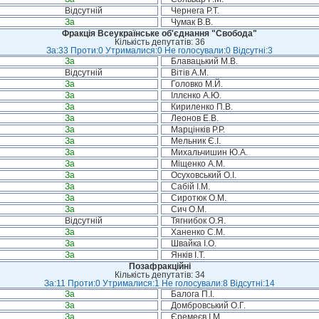
Відсутній
Чернега Р.Т.
За
Чумак В.В.
Фракція Всеукраїнське об'єднання "Свобода"
Кількість депутатів: 36
За:33 Проти:0 Утрималися:0 Не голосували:0 Відсутні:3
За
Блавацький М.В.
Відсутній
Вітів А.М.
За
Головко М.Й.
За
Іллєнко А.Ю.
За
Кириленко П.В.
За
Леонов Е.В.
За
Марцінків Р.Р.
За
Мельник Є.І.
За
Михальчишин Ю.А.
За
Міщенко А.М.
За
Осуховський О.І.
За
Сабій І.М.
За
Сиротюк О.М.
За
Сич О.М.
Відсутній
Тягнибок О.Я.
За
Ханенко С.М.
За
Швайка І.О.
За
Янків І.Т.
Позафракційні
Кількість депутатів: 34
За:11 Проти:0 Утрималися:1 Не голосували:8 Відсутні:14
За
Балога П.І.
За
Домбровський О.Г.
За
Єремеєв І.М.