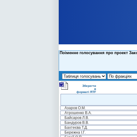
Поіменне голосування про проект Зак
Зберегти
в
форматі RTF
Азаров О.М.
Атрошенко В.А.
Байсаров Л.В.
Бандуров В.В.
Бахтеєва Т.Д.
Бережна І.Г.