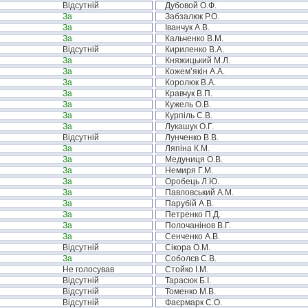
Відсутній
Дубовой О.Ф.
За
Забзалюк Р.О.
За
Іванчук А.В.
За
Кальченко В.М.
Відсутній
Кириленко В.А.
За
Княжицький М.Л.
За
Кожем’якін А.А.
За
Королюк В.А.
За
Кравчук В.П.
За
Кужель О.В.
За
Курпіль С.В.
За
Лукашук О.Г.
Відсутній
Лунченко В.В.
За
Ляпіна К.М.
За
Медуниця О.В.
За
Немиря Г.М.
За
Оробець Л.Ю.
За
Павловський А.М.
За
Парубій А.В.
За
Петренко П.Д.
За
Полочанінов В.Г.
За
Сенченко А.В.
Відсутній
Сікора О.М.
За
Соболєв С.В.
Не голосував
Стойко І.М.
Відсутній
Тарасюк Б.І.
Відсутній
Томенко М.В.
Відсутній
Фаєрмарк С.О.