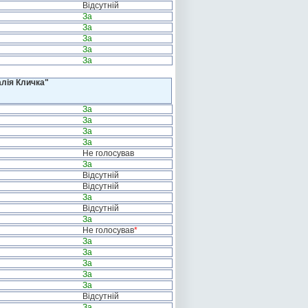
Відсутній
За
За
За
За
За
алія Кличка"
За
За
За
За
Не голосував
За
Відсутній
Відсутній
За
Відсутній
За
Не голосував
*
За
За
За
За
За
Відсутній
За