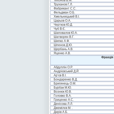
Тихонов В.М.
Труханов Г.Л.
Фабрикант С.С.
Фельдман О.Б.
Хмельницький В.І.
Царьов О.А.
Чертков Ю.Д.
Чуб В.Є.
Шаповалов Ю.А.
Шатворян В.Г.
Шипко А.Ф.
Шпенов Д.Ю.
Щербань А.В.
Яценко А.В.
Фракція 
Абдуллін О.Р.
Андрієвський Д.Й.
Ар’єв В.І.
Бондаренко В.Д.
Бригинець О.М.
Бурбак М.Ю.
Вознюк Ю.В.
Головко В.А.
Гриценко А.С.
Денісова Л.Л.
Джемілєв М. .
Дирів А.Б.