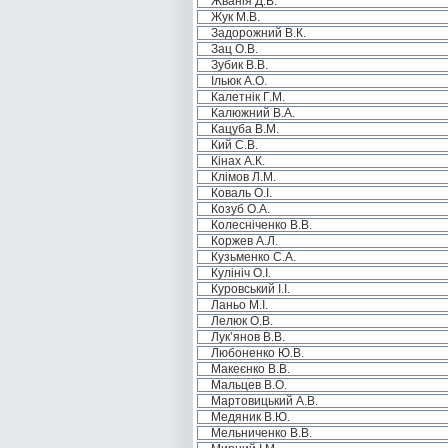
Жванія Д.В.
Жук М.В.
Задорожний В.К.
Зац О.В.
Зубик В.В.
Ільюк А.О.
Калетнік Г.М.
Калюжний В.А.
Кацуба В.М.
Кий С.В.
Кінах А.К.
Клімов Л.М.
Коваль О.І.
Козуб О.А.
Колесніченко В.В.
Коржев А.Л.
Кузьменко С.А.
Кулініч О.І.
Куровський І.І.
Ланьо М.І.
Лелюк О.В.
Лук’янов В.В.
Любоненко Ю.В.
Макеєнко В.В.
Мальцев В.О.
Мартовицький А.В.
Медяник В.Ю.
Мельниченко В.В.