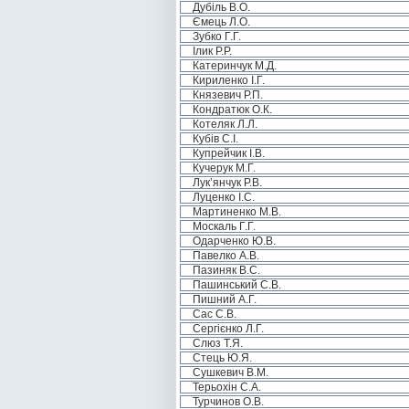
Дубіль В.О.
Ємець Л.О.
Зубко Г.Г.
Ілик Р.Р.
Катеринчук М.Д.
Кириленко І.Г.
Князевич Р.П.
Кондратюк О.К.
Котеляк Л.Л.
Кубів С.І.
Купрейчик І.В.
Кучерук М.Г.
Лук’янчук Р.В.
Луценко І.С.
Мартиненко М.В.
Москаль Г.Г.
Одарченко Ю.В.
Павелко А.В.
Пазиняк В.С.
Пашинський С.В.
Пишний А.Г.
Сас С.В.
Сергієнко Л.Г.
Слюз Т.Я.
Стець Ю.Я.
Сушкевич В.М.
Терьохін С.А.
Турчинов О.В.