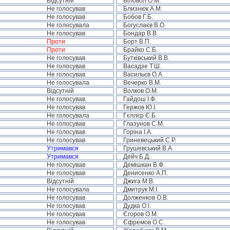
Відсутній
Біловол О.М.
Не голосував
Близнюк А.М.
Не голосував
Бобов Г.Б.
Не голосувала
Богуслаєв В.О.
Не голосував
Бондар В.В.
Проти
Борт В.П.
Проти
Брайко С.Б.
Не голосував
Бутківський В.В.
Не голосував
Васадзе Т.Ш.
Не голосував
Васильєв О.А.
Не голосувала
Вечерко В.М.
Відсутній
Волков О.М.
Не голосував
Гайдош І.Ф.
Не голосував
Гержов Ю.І.
Не голосувала
Гєллєр Є.Б.
Не голосував
Глазунов С.М.
Не голосував
Горіна І.А.
Не голосував
Гриневецький С.Р.
Утримався
Грушевський В.А.
Утримався
Дейч Б.Д.
Не голосував
Демішкан В.Ф.
Не голосував
Денисенко А.П.
Відсутній
Джига М.В.
Не голосувала
Дмитрук М.І.
Не голосував
Долженков О.В.
Не голосував
Дудка О.І.
Не голосував
Єгоров О.М.
Не голосував
Єфремов О.С.