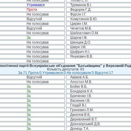
Не голосував
Тігіпко С.Л.
Утримався
Турманов В.І.
Проти
Федоряк Г.Д.
Не голосував
Фурсін І.Г.
Відсутній
Хомутиннік В.Ю.
Не голосував
Циркін І.М.
Відсутній
Чечетов М.В.
Не голосував
Шаблатович О.М.
За
Шаров І.Ф.
Не голосував
Шенцев Д.О.
Не голосував
Шкіря І.М.
Не голосував
Шуфрич Н.І.
Не голосував
Янукович В.В.
Не голосував
політичної партії Всеукраїнське об'єднання "Батьківщина" у Верховній Рад
Кількість депутатів: 93
За:71 Проти:0 Утрималися:0 Не голосували:5 Відсутні:17
Відсутній
Аваков А.Б.
Не голосував
Апостол М.В.
За
Бойко В.Б.
За
Бондарєв К.А.
За
Бриченко І.В.
За
Васюник І.В.
За
Гладій В.І.
За
Гриневич Л.М.
За
Данілов В.Б.
За
Деревляний В.Т.
За
Дзензерський Д.В.
За
Донець Т.А.