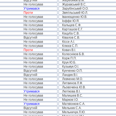
Відсутній
Жеребнюк В.М.
Не голосував
Журавський В.С.
Утримався
Зарубінський О.О.
Проти
Звягільський Ю.Л.
Не голосував
Іванющенко Ю.В.
Не голосував
Іоффе Ю.Я.
Не голосував
Кальцев С.Ф.
Не голосував
Карташов Є.Г.
Не голосував
Кацуба С.В.
Відсутній
Ківалов С.В.
Не голосував
Кіссе А.І.
Не голосував
Клюєв С.П.
Проти
Ковач В.І.
Не голосував
Колесніков Б.В.
Не голосував
Корж П.П.
Не голосував
Крук Ю.Б.
Не голосував
Кузьмук О.І.
Відсутній
Кунченко О.П.
Відсутній
Ландик В.І.
Не голосував
Левченко М.О.
Не голосував
Литвинов Л.Ф.
Не голосував
Льовочкіна Ю.В.
Утримався
Лютікова В.І.
Не голосував
Малишев В.С.
Не голосував
Марков І.О.
Утримався
Матвієнков С.А.
Відсутній
Мельник С.А.
Не голосував
Мельничук Л.Ю.