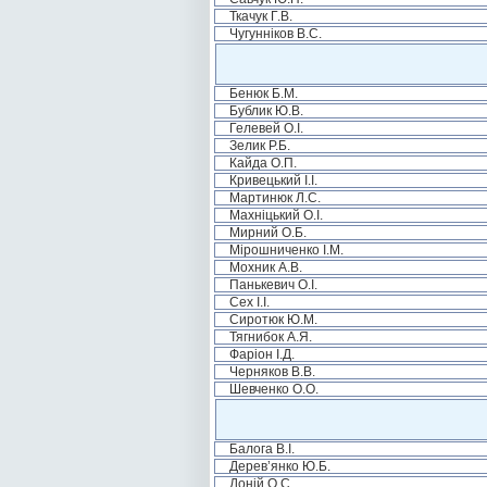
Ткачук Г.В.
Чугунніков В.С.
Бенюк Б.М.
Бублик Ю.В.
Гелевей О.І.
Зелик Р.Б.
Кайда О.П.
Кривецький І.І.
Мартинюк Л.С.
Махніцький О.І.
Мирний О.Б.
Мірошниченко І.М.
Мохник А.В.
Панькевич О.І.
Сех І.І.
Сиротюк Ю.М.
Тягнибок А.Я.
Фаріон І.Д.
Черняков В.В.
Шевченко О.О.
Балога В.І.
Дерев’янко Ю.Б.
Доній О.С.