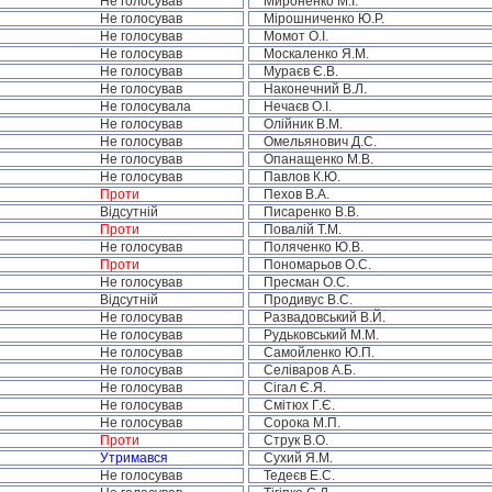
Не голосував
Мироненко М.І.
Не голосував
Мірошниченко Ю.Р.
Не голосував
Момот О.І.
Не голосував
Москаленко Я.М.
Не голосував
Мураєв Є.В.
Не голосував
Наконечний В.Л.
Не голосувала
Нечаєв О.І.
Не голосував
Олійник В.М.
Не голосував
Омельянович Д.С.
Не голосував
Опанащенко М.В.
Не голосував
Павлов К.Ю.
Проти
Пехов В.А.
Відсутній
Писаренко В.В.
Проти
Повалій Т.М.
Не голосував
Поляченко Ю.В.
Проти
Пономарьов О.С.
Не голосував
Пресман О.С.
Відсутній
Продивус В.С.
Не голосував
Развадовський В.Й.
Не голосував
Рудьковський М.М.
Не голосував
Самойленко Ю.П.
Не голосував
Селіваров А.Б.
Не голосував
Сігал Є.Я.
Не голосував
Смітюх Г.Є.
Не голосував
Сорока М.П.
Проти
Струк В.О.
Утримався
Сухий Я.М.
Не голосував
Тедеєв Е.С.