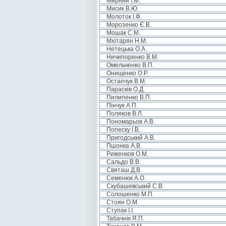
Мирний І.М.
Мисик В.Ю.
Молоток І.Ф.
Морозенко Є.В.
Мошак С.М.
Мхітарян Н.М.
Нетецька О.А.
Ничипоренко В.М.
Омельченко В.П.
Онищенко О.Р.
Остапчук В.М.
Парасків О.Д.
Пилипенко В.П.
Пінчук А.П.
Поляков В.Л.
Пономарьов А.В.
Попеску І.В.
Пригодський А.В.
Пшонка А.В.
Риженков О.М.
Сальдо В.В.
Святаш Д.В.
Семенюк А.О.
Скубашевський С.В.
Солошенко М.П.
Стоян О.М.
Ступак І.І.
Табачнік Я.П.