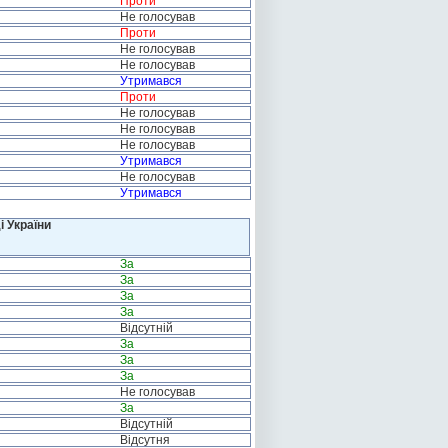
Проти
Не голосував
Проти
Не голосував
Не голосував
Утримався
Проти
Не голосував
Не голосував
Не голосував
Утримався
Не голосував
Утримався
і України
За
За
За
За
Відсутній
За
За
За
Не голосував
За
Відсутній
Відсутня