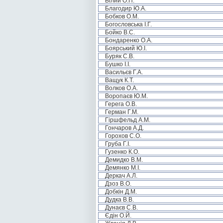
Білий О.П.
Благодир Ю.А.
Бобков О.М.
Богословська І.Г.
Бойко В.С.
Бондаренко О.А.
Боярський Ю.І.
Буряк С.В.
Бушко І.І.
Васильєв Г.А.
Ващук К.Т.
Волков О.А.
Воропаєв Ю.М.
Герега О.В.
Герман Г.М.
Гіршфельд А.М.
Гончаров А.Д.
Горохов С.О.
Груба Г.І.
Гузенко К.О.
Демидко В.М.
Демянко М.І.
Деркач А.Л.
Дзоз В.О.
Добкін Д.М.
Дудка В.В.
Дунаєв С.В.
Єдін О.Й.