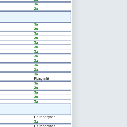
За
За
За
За
За
За
За
За
За
За
За
За
За
За
Відсутній
За
За
За
За
За
Не голосував
За
Не голосував