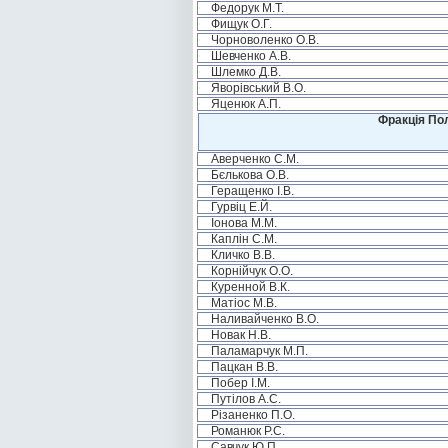
Федорук М.Т.
Фищук О.Г.
Чорноволенко О.В.
Шевченко А.В.
Шлемко Д.В.
Яворівський В.О.
Яценюк А.П.
Фракція Пол
Аверченко С.М.
Бєлькова О.В.
Геращенко І.В.
Гурвіц Е.Й.
Іонова М.М.
Каплін С.М.
Кличко В.В.
Корнійчук О.О.
Куренной В.К.
Матіос М.В.
Наливайченко В.О.
Новак Н.В.
Паламарчук М.П.
Пацкан В.В.
Побер І.М.
Путілов А.С.
Різаненко П.О.
Романюк Р.С.
Савчук Ю.П.