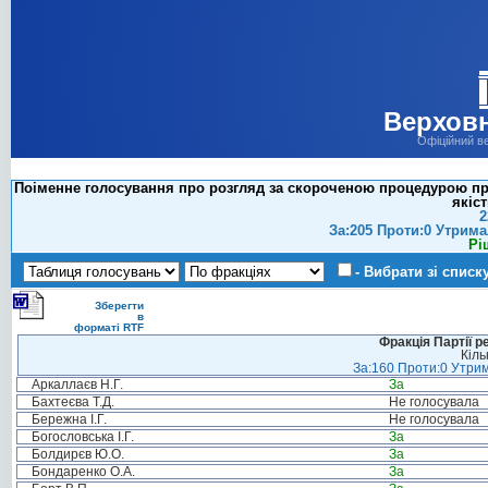
Верховн
Офіційний в
Поіменне голосування про розгляд за скороченою процедурою прое
якіс
2
За:205 Проти:0 Утрима
Рі
- Вибрати зі списк
Зберегти
в
форматі RTF
Фракція Партії р
Кіль
За:160 Проти:0 Утрим
Аркаллаєв Н.Г.
За
Бахтеєва Т.Д.
Не голосувала
Бережна І.Г.
Не голосувала
Богословська І.Г.
За
Болдирєв Ю.О.
За
Бондаренко О.А.
За