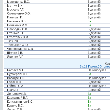
Марущенко В.С.
Відсутній
Матчук В.Й.
Відсутній
Москаль Г.Г.
Відсутній
Омельченко О.О.
Відсутній
Палиця І.П.
Відсутній
Петьовка В.В.
За
Полянчич М.М.
За
Слободян О.В.
Відсутній
Стецьків Т.С.
Відсутній
Стретович В.М.
Відсутній
Ткач Р.В.
Відсутній
Третьяков О.Ю.
Відсутній
Чорноволенко О.В.
Відсутній
Шкутяк З.В.
Відсутній
Яценюк А.П.
Відсутній
Кіл
За:18 Проти:0 Утрима
Баграєв М.Г.
Не голосував
Буджерак О.О.
За
Васадзе Т.Ш.
Не голосував
Гасюк П.П.
Відсутній
Гейман О.А.
Не голосував
Грач Л.І.
Відсутній
Денькович І.В.
За
Камчатний В.Г.
За
Константинов Є.С.
За
Курило В.С.
За
Ляшко О.В.
Відсутній