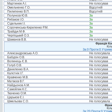
Мартинюк А.І.
Не голосував
Омельченко Г.О.
Відсутній
Пилипенко В.П.
Відсутній
Полунєєв Ю.В.
За
Рибаков І.О.
За
Сідельник І.І.
За
Сорочинська-Кириленко Р.М.
За
Трайдук М.Ф.
За
Черпіцький О.З.
За
Шаманов В.В.
Не голосував
Фракція Ком
Кіл
За:0 Проти:0 Утрима
Александровська А.О.
Не голосувала
Бабурін О.В.
Не голосував
Волинець Є.В.
Не голосував
Голуб О.В.
Не голосував
Даниленко В.А.
Не голосував
Калєтнік І.Г.
Не голосував
Кравченко М.В.
Не голосував
Матвєєв В.Г.
Не голосував
Найдьонов А.М.
Не голосував
Самойлик К.С.
Не голосувала
Ткаченко О.М.
Не голосував
Царьков Є.І.
Не голосував
Шмельова С.О.
Не голосувала
Фрак
Кіл
За:20 Проти:0 Утрим