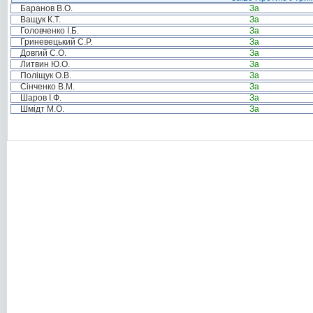
Баранов В.О.
За
Ващук К.Т.
За
Головченко І.Б.
За
Гриневецький С.Р.
За
Довгий С.О.
За
Литвин Ю.О.
За
Поліщук О.В.
За
Сінченко В.М.
За
Шаров І.Ф.
За
Шмідт М.О.
За