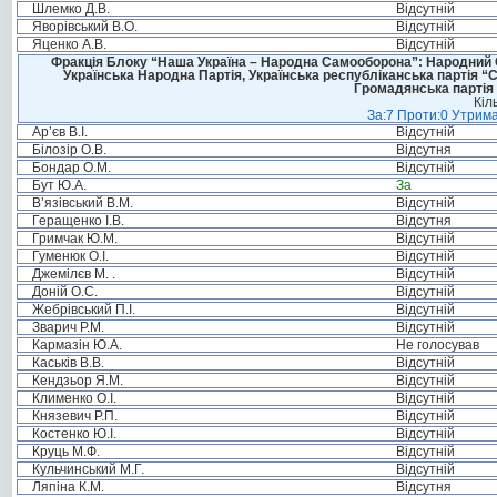
Шлемко Д.В.
Відсутній
Яворівський В.О.
Відсутній
Яценко А.В.
Відсутній
Фракція Блоку “Наша Україна – Народна Самооборона”: Народний Со
Українська Народна Партія, Українська республіканська партія “
Громадянська партія 
Кіл
За:7 Проти:0 Утрима
Ар’єв В.І.
Відсутній
Білозір О.В.
Відсутня
Бондар О.М.
Відсутній
Бут Ю.А.
За
В’язівський В.М.
Відсутній
Геращенко І.В.
Відсутня
Гримчак Ю.М.
Відсутній
Гуменюк О.І.
Відсутній
Джемілєв М. .
Відсутній
Доній О.С.
Відсутній
Жебрівський П.І.
Відсутній
Зварич Р.М.
Відсутній
Кармазін Ю.А.
Не голосував
Каськів В.В.
Відсутній
Кендзьор Я.М.
Відсутній
Клименко О.І.
Відсутній
Князевич Р.П.
Відсутній
Костенко Ю.І.
Відсутній
Круць М.Ф.
Відсутній
Кульчинський М.Г.
Відсутній
Ляпіна К.М.
Відсутня