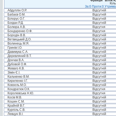
Фракція “Блок Ю
Кіль
За:0 Проти:0 Утримал
Абдуллін О.Р.
Відсутній
Бабаєв О.М.
Відсутній
Білорус О.Г.
Відсутній
Богдан Р.Д.
Відсутній
Болюра А.В.
Відсутня
Бондаренко О.Ф.
Відсутня
Бородін В.В.
Відсутній
Ветвицький Д.О.
Відсутній
Волинець М.Я.
Відсутній
Гринів І.О.
Відсутній
Давимука С.А.
Відсутній
Деревляний В.Т.
Відсутній
Дончак В.А.
Відсутній
Дубовой О.Ф.
Відсутній
Жеваго К.В.
Відсутній
Зімін Є.І.
Відсутній
Кальченко В.М.
Відсутній
Кириленко І.Г.
Відсутній
Ковзель М.О.
Відсутній
Кондратюк О.К.
Відсутня
Королевська Н.Ю.
Відсутня
Косів М.В.
Відсутній
Кошин С.М.
Відсутній
Крайній В.Г.
Відсутній
Курпіль С.В.
Відсутній
Левцун В.І.
Відсутній