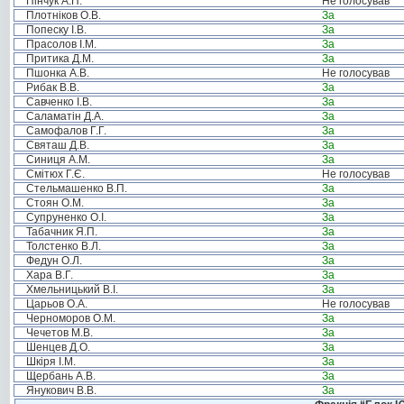
Пінчук А.П.
Не голосував
Плотніков О.В.
За
Попеску І.В.
За
Прасолов І.М.
За
Притика Д.М.
За
Пшонка А.В.
Не голосував
Рибак В.В.
За
Савченко І.В.
За
Саламатін Д.А.
За
Самофалов Г.Г.
За
Святаш Д.В.
За
Синиця А.М.
За
Смітюх Г.Є.
Не голосував
Стельмашенко В.П.
За
Стоян О.М.
За
Супруненко О.І.
За
Табачник Я.П.
За
Толстенко В.Л.
За
Федун О.Л.
За
Хара В.Г.
За
Хмельницький В.І.
За
Царьов О.А.
Не голосував
Черноморов О.М.
За
Чечетов М.В.
За
Шенцев Д.О.
За
Шкіря І.М.
За
Щербань А.В.
За
Янукович В.В.
За