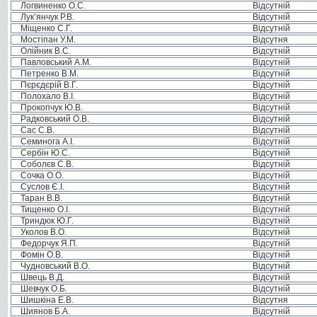
Логвиненко О.С.
Відсутній
Лук’янчук Р.В.
Відсутній
Міщенко С.Г.
Відсутній
Мостіпан У.М.
Відсутня
Олійник В.С.
Відсутній
Павловський А.М.
Відсутній
Петренко В.М.
Відсутній
Пєрєдєрій В.Г.
Відсутній
Полохало В.І.
Відсутній
Прокопчук Ю.В.
Відсутній
Радковський О.В.
Відсутній
Сас С.В.
Відсутній
Семинога А.І.
Відсутній
Сербін Ю.С.
Відсутній
Соболєв С.В.
Відсутній
Сочка О.О.
Відсутній
Суслов Є.І.
Відсутній
Таран В.В.
Відсутній
Тищенко О.І.
Відсутній
Триндюк Ю.Г.
Відсутній
Уколов В.О.
Відсутній
Федорчук Я.П.
Відсутній
Фомін О.В.
Відсутній
Чудновський В.О.
Відсутній
Швець В.Д.
Відсутній
Шевчук О.Б.
Відсутній
Шишкіна Е.В.
Відсутня
Шиянов Б.А.
Відсутній