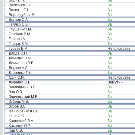
Борт В.П.
За
Васильєв Г.А.
За
Васютін С.І.
За
Вернидубов І.В.
За
Волков О.А.
За
Гєллєр Є.Б.
За
Глущенко І.М.
За
Горбаль В.М.
За
Горіна І.А.
За
Грицак В.М.
За
Гуреєв В.М.
Не голосував
Дарда О.П.
За
Демидко В.М.
За
Демчишен В.В.
За
Деркач А.Л.
За
Єгоренко Т.В.
За
Єдін О.Й.
Не голосував
Журавко О.В.
Відсутній
Заблоцький В.П.
За
Зац О.В.
За
Злочевський М.В.
За
Зубець М.В.
За
Зубов В.С.
За
Іванющенко Ю.В.
За
Ісаєв Л.О.
За
Калюжний В.А.
За
Касянюк О.Р.
За
Кий С.В.
За