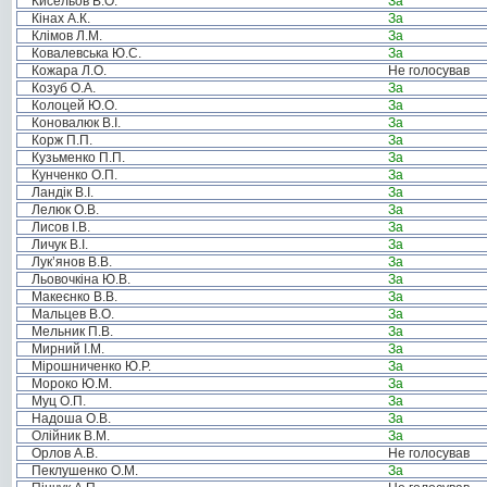
Кисельов В.О.
За
Кінах А.К.
За
Клімов Л.М.
За
Ковалевська Ю.С.
За
Кожара Л.О.
Не голосував
Козуб О.А.
За
Колоцей Ю.О.
За
Коновалюк В.І.
За
Корж П.П.
За
Кузьменко П.П.
За
Кунченко О.П.
За
Ландік В.І.
За
Лелюк О.В.
За
Лисов І.В.
За
Личук В.І.
За
Лук’янов В.В.
За
Льовочкіна Ю.В.
За
Макеєнко В.В.
За
Мальцев В.О.
За
Мельник П.В.
За
Мирний І.М.
За
Мірошниченко Ю.Р.
За
Мороко Ю.М.
За
Муц О.П.
За
Надоша О.В.
За
Олійник В.М.
За
Орлов А.В.
Не голосував
Пеклушенко О.М.
За