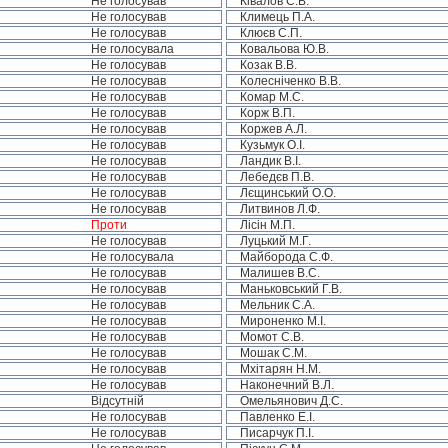
Не голосував
Ківалов С.В.
Не голосував
Климець П.А.
Не голосував
Клюєв С.П.
Не голосувала
Ковальова Ю.В.
Не голосував
Козак В.В.
Не голосував
Колесніченко В.В.
Не голосував
Комар М.С.
Не голосував
Корж В.П.
Не голосував
Коржев А.Л.
Не голосував
Кузьмук О.І.
Не голосував
Ландик В.І.
Не голосував
Лебедєв П.В.
Не голосував
Лєщинський О.О.
Не голосував
Литвинов Л.Ф.
Проти
Лісін М.П.
Не голосував
Луцький М.Г.
Не голосувала
Майборода С.Ф.
Не голосував
Малишев В.С.
Не голосував
Маньковський Г.В.
Не голосував
Мельник С.А.
Не голосував
Мироненко М.І.
Не голосував
Момот С.В.
Не голосував
Мошак С.М.
Не голосував
Мхітарян Н.М.
Не голосував
Наконечний В.Л.
Відсутній
Омельянович Д.С.
Не голосував
Павленко Е.І.
Не голосував
Писарчук П.І.