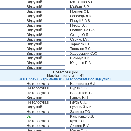
Відсутній
Матвієнко А.С.
Відсутній
Мойсик В.Р.
Відсутній
Новіков О.В.
Відсутній
Оробець Л.Ю.
Відсутній
Парубій А.В.
Відсутній
Плющ І.С.
Відсутній
Поляченко В.А.
Відсутній
Стець Ю.Я.
Відсутній
Стойко І.М.
Відсутній
Тарасюк Б.І.
Відсутній
Тополов В.С.
Відсутній
Харовський С.Ю.
Відсутній
Шемчук В.В.
Відсутній
Ющенко П.А.
Відсутній
Позафракційні
Кількість депутатів: 41
За:8 Проти:0 Утрималися:0 Не голосували:22 Відсутні:11
Не голосував
Барвіненко В.Д.
Не голосував
Буряк О.В.
Не голосував
Воротнюк І.Б.
Відсутній
Гацько В.П.
Не голосував
Глусь С.К.
Відсутній
Губський Б.В.
Не голосував
Задирко Г.О.
За
Каплієнко В.В.
Не голосував
Крук Ю.Б.
Не голосував
Литвин В.М.
Відсутній
Маліч О.В.