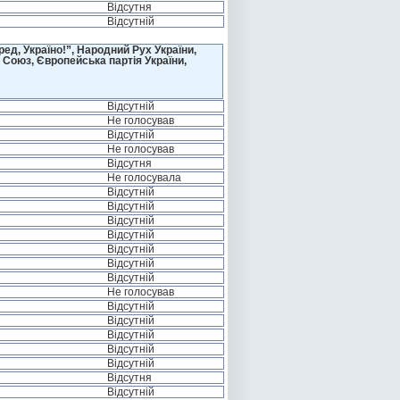
Відсутня
Відсутній
д, Україно!”, Народний Рух України,
 Союз, Європейська партія України,
Відсутній
Не голосував
Відсутній
Не голосував
Відсутня
Не голосувала
Відсутній
Відсутній
Відсутній
Відсутній
Відсутній
Відсутній
Відсутній
Не голосував
Відсутній
Відсутній
Відсутній
Відсутній
Відсутній
Відсутня
Відсутній