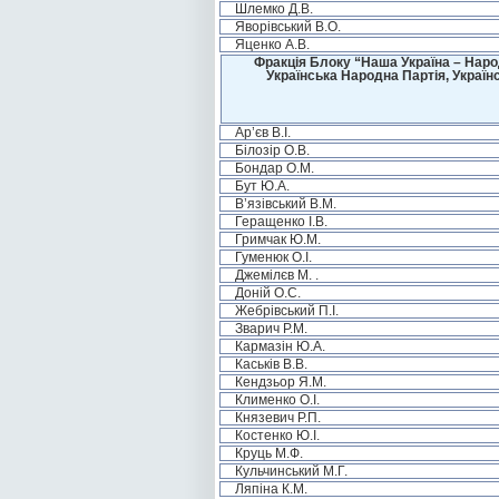
Шлемко Д.В.
Яворівський В.О.
Яценко А.В.
Фракція Блоку “Наша Україна – Наро
Українська Народна Партія, Україн
Ар’єв В.І.
Білозір О.В.
Бондар О.М.
Бут Ю.А.
В’язівський В.М.
Геращенко І.В.
Гримчак Ю.М.
Гуменюк О.І.
Джемілєв М. .
Доній О.С.
Жебрівський П.І.
Зварич Р.М.
Кармазін Ю.А.
Каськів В.В.
Кендзьор Я.М.
Клименко О.І.
Князевич Р.П.
Костенко Ю.І.
Круць М.Ф.
Кульчинський М.Г.
Ляпіна К.М.