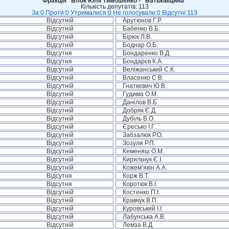
Фракція “Блок Юлії Тимошенко - "Батьківщина"
Кількість депутатів: 113
За:0 Проти:0 Утрималися:0 Не голосували:0 Відсутні:113
Відсутній
Арутюнов Г.Р.
Відсутній
Бабенко В.Б.
Відсутній
Бірюк Л.В.
Відсутній
Боднар О.Б.
Відсутня
Бондаренко В.Д.
Відсутня
Бондарєв К.А.
Відсутній
Веліжанський С.К.
Відсутній
Власенко С.В.
Відсутній
Гнаткевич Ю.В.
Відсутній
Гудима О.М.
Відсутній
Данілов В.Б.
Відсутній
Добряк Є.Д.
Відсутній
Дубіль В.О.
Відсутній
Єресько І.Г.
Відсутній
Забзалюк Р.О.
Відсутній
Зозуля Р.П.
Відсутній
Кеменяш О.М.
Відсутній
Кирильчук Є.І.
Відсутній
Кожем’якін А.А.
Відсутня
Корж В.Т.
Відсутня
Коротюк В.І.
Відсутній
Костенко П.І.
Відсутній
Кравчук В.П.
Відсутній
Куровський І.І.
Відсутній
Лабунська А.В.
Відсутній
Лемза В.Д.