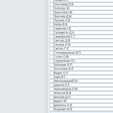
Пінчук А.П.
Плотніков О.В.
Попеску І.В.
Прасолов І.М.
Притика Д.М.
Пшонка А.В.
Рибак В.В.
Савченко І.В.
Саламатін Д.А.
Самофалов Г.Г.
Святаш Д.В.
Синиця А.М.
Смітюх Г.Є.
Стельмашенко В.П.
Стоян О.М.
Супруненко О.І.
Табачник Я.П.
Толстенко В.Л.
Федун О.Л.
Хара В.Г.
Хмельницький В.І.
Царьов О.А.
Черноморов О.М.
Чечетов М.В.
Шенцев Д.О.
Шкіря І.М.
Щербань А.В.
Янукович В.В.