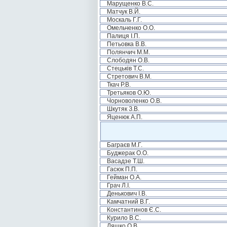
Марущенко В.С.
Матчук В.Й.
Москаль Г.Г.
Омельченко О.О.
Палиця І.П.
Петьовка В.В.
Полянчич М.М.
Слободян О.В.
Стецьків Т.С.
Стретович В.М.
Ткач Р.В.
Третьяков О.Ю.
Чорноволенко О.В.
Шкутяк З.В.
Яценюк А.П.
Баграєв М.Г.
Буджерак О.О.
Васадзе Т.Ш.
Гасюк П.П.
Гейман О.А.
Грач Л.І.
Денькович І.В.
Камчатний В.Г.
Константинов Є.С.
Курило В.С.
Ляшко О.В.