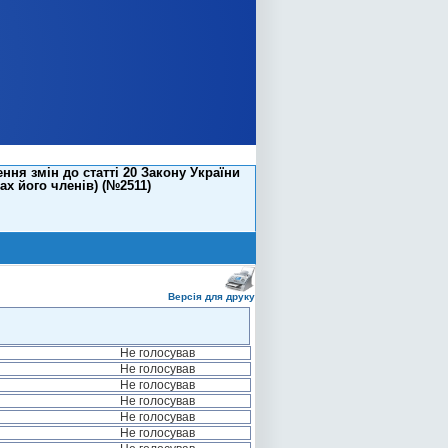
ня змін до статті 20 Закону України
х його членів) (№2511)
Версія для друку
Не голосував
Не голосував
Не голосував
Не голосував
Не голосував
Не голосував