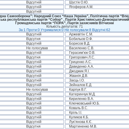
Відсутній
Шустік О.Ю.
Відсутній
Ягоферов А.М.
Відсутній
дна Самооборона”: Народний Союз “Наша Україна”, Політична партія “Впере
ська республіканська партія “Собор” , Партія Християнсько-Демократичний
Громадянська партія “ПОРА”, Партія захисників Вітчизни
Кількість депутатів: 71
За:1 Проти:0 Утрималися:0 Не голосували:8 Відсутні:62
Відсутній
Аржевітін С.М.
Відсутня
Бобильов О.Ф.
Відсутній
Борисов В.Д.
Не голосував
Василенко С.В.
Відсутній
Герасим’юк О.В.
Відсутня
Григорович Л.С.
Відсутній
Гриценко А.С.
Відсутній
Давиденко А.А.
Відсутній
Джоджик Я.І.
Відсутній
Жванія Д.В.
Відсутній
Заєць І.О.
Відсутній
Зейналов Е.Д.
Не голосував
Карпук В.Г.
Відсутній
Катеринчук М.Д.
Відсутній
Кириленко В.А.
Відсутній
Ключковський Ю.Б.
Відсутній
Коваль В.С.
Відсутній
Кріль І.І.
Відсутній
Куликов К.Б.
Відсутній
Лук’янова К.Є.
Відсутня
Мартиненко М.В.