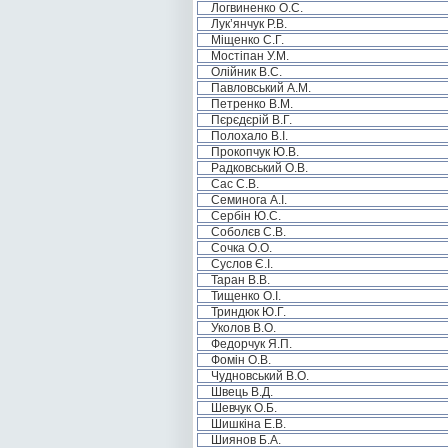
Логвиненко О.С.
Лук’янчук Р.В.
Міщенко С.Г.
Мостіпан У.М.
Олійник В.С.
Павловський А.М.
Петренко В.М.
Пєрєдєрій В.Г.
Полохало В.І.
Прокопчук Ю.В.
Радковський О.В.
Сас С.В.
Семинога А.І.
Сербін Ю.С.
Соболєв С.В.
Сочка О.О.
Суслов Є.І.
Таран В.В.
Тищенко О.І.
Триндюк Ю.Г.
Уколов В.О.
Федорчук Я.П.
Фомін О.В.
Чудновський В.О.
Швець В.Д.
Шевчук О.Б.
Шишкіна Е.В.
Шиянов Б.А.