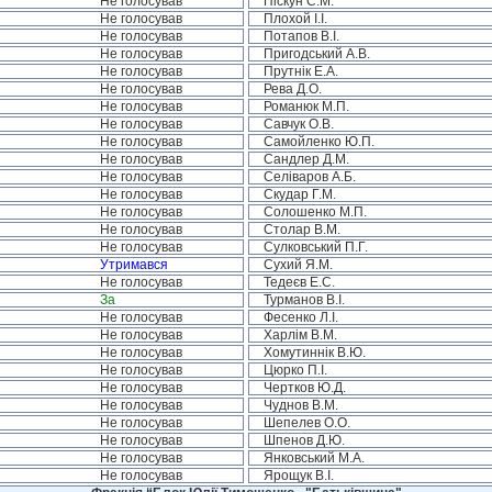
Не голосував
Піскун С.М.
Не голосував
Плохой І.І.
Не голосував
Потапов В.І.
Не голосував
Пригодський А.В.
Не голосував
Прутнік Е.А.
Не голосував
Рева Д.О.
Не голосував
Романюк М.П.
Не голосував
Савчук О.В.
Не голосував
Самойленко Ю.П.
Не голосував
Сандлер Д.М.
Не голосував
Селіваров А.Б.
Не голосував
Скудар Г.М.
Не голосував
Солошенко М.П.
Не голосував
Столар В.М.
Не голосував
Сулковський П.Г.
Утримався
Сухий Я.М.
Не голосував
Тедеєв Е.С.
За
Турманов В.І.
Не голосував
Фесенко Л.І.
Не голосував
Харлім В.М.
Не голосував
Хомутиннік В.Ю.
Не голосував
Цюрко П.І.
Не голосував
Чертков Ю.Д.
Не голосував
Чуднов В.М.
Не голосував
Шепелев О.О.
Не голосував
Шпенов Д.Ю.
Не голосував
Янковський М.А.
Не голосував
Ярощук В.І.