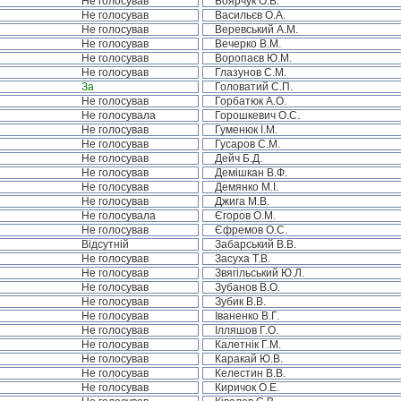
Не голосував
Боярчук О.В.
Не голосував
Васильєв О.А.
Не голосував
Веревський А.М.
Не голосував
Вечерко В.М.
Не голосував
Воропаєв Ю.М.
Не голосував
Глазунов С.М.
За
Головатий С.П.
Не голосував
Горбатюк А.О.
Не голосувала
Горошкевич О.С.
Не голосував
Гуменюк І.М.
Не голосував
Гусаров С.М.
Не голосував
Дейч Б.Д.
Не голосував
Демішкан В.Ф.
Не голосував
Демянко М.І.
Не голосував
Джига М.В.
Не голосувала
Єгоров О.М.
Не голосував
Єфремов О.С.
Відсутній
Забарський В.В.
Не голосував
Засуха Т.В.
Не голосував
Звягільський Ю.Л.
Не голосував
Зубанов В.О.
Не голосував
Зубик В.В.
Не голосував
Іваненко В.Г.
Не голосував
Ілляшов Г.О.
Не голосував
Калетнік Г.М.
Не голосував
Каракай Ю.В.
Не голосував
Келестин В.В.
Не голосував
Киричок О.Е.