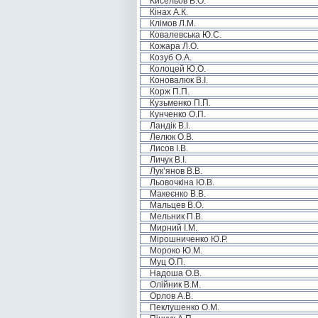
Кисельов В.О.
Кінах А.К.
Клімов Л.М.
Ковалевська Ю.С.
Кожара Л.О.
Козуб О.А.
Колоцей Ю.О.
Коновалюк В.І.
Корж П.П.
Кузьменко П.П.
Кунченко О.П.
Ландік В.І.
Лелюк О.В.
Лисов І.В.
Личук В.І.
Лук’янов В.В.
Льовочкіна Ю.В.
Макеєнко В.В.
Мальцев В.О.
Мельник П.В.
Мирний І.М.
Мірошниченко Ю.Р.
Мороко Ю.М.
Муц О.П.
Надоша О.В.
Олійник В.М.
Орлов А.В.
Пеклушенко О.М.