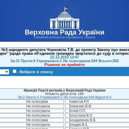
Верховна Рада України
Офіційний вебпортал парламенту України
№3 народного депутата Чорновіла Т.В. до проекту Закону про внесен
дян" (щодо права об'єднання громадян звертатися до суду в інтереса
22.12.2010 13:47
За:11 Проти:4 Утрималися:1 Не голосували:244 Всього:260
Рішення не прийнято
- Вибрати зі списку
Фракція Партії регіонів у Верховній Раді України
Кількість депутатів: 180
За:2 Проти:4 Утрималися:1 Не голосували:169 Відсутні:4
Не голосував
Ахметов Р.Л.
Не голосувала
Бевзенко В.Ф.
Не голосувала
Білий О.П.
Не голосувала
Богуслаєв В.О.
Не голосував
Бондаренко В.В.
Не голосувала
Бондик В.А.