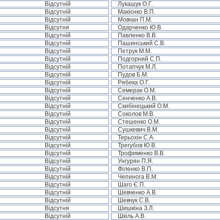
Відсутній
Лукашук О.Г.
Відсутній
Макієнко В.П.
Відсутній
Мовчан П.М.
Відсутня
Одарченко Ю.В.
Відсутній
Павленко В.В.
Відсутній
Пашинський С.В.
Відсутній
Петрук М.М.
Відсутній
Подгорний С.П.
Відсутній
Потапчук М.Л.
Відсутній
Пудов Б.М.
Відсутній
Рябека О.Г.
Відсутній
Семерак О.М.
Відсутній
Сенченко А.В.
Відсутній
Скибінецький О.М.
Відсутній
Соколов М.В.
Відсутній
Стешенко О.М.
Відсутній
Сушкевич В.М.
Відсутній
Терьохін С.А.
Відсутній
Трегубов Ю.В.
Відсутній
Трофименко В.В.
Відсутній
Унгурян П.Я.
Відсутній
Філенко В.П.
Відсутній
Чепинога В.М.
Відсутній
Шаго Є.П.
Відсутній
Шевченко А.В.
Відсутній
Шевчук С.В.
Відсутня
Шишкіна З.Л.
Відсутній
Шкіль А.В.