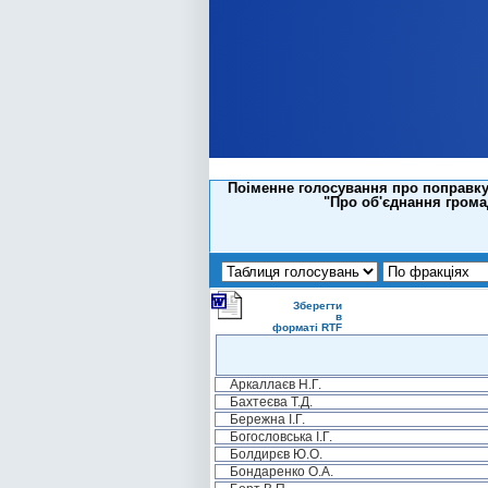
Поіменне голосування про поправку 
"Про об'єднання грома
Зберегти
в
форматі RTF
Аркаллаєв Н.Г.
Бахтеєва Т.Д.
Бережна І.Г.
Богословська І.Г.
Болдирєв Ю.О.
Бондаренко О.А.