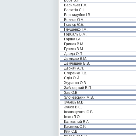
Борт В.П.
Васильєв Г.А.
Васютін С.І.
Вернидубов І.В.
Волков О.А.
Гєллєр Є.Б.
Глущенко І.М.
Горбаль В.М.
Горіна І.А.
Грицак В.М.
Гуреєв В.М.
Дарда О.П.
Демидко В.М.
Демчишен В.В.
Деркач А.Л.
Єгоренко Т.В.
Єдін О.Й.
Журавко О.В.
Заблоцький В.П.
Зац О.В.
Злочевський М.В.
Зубець М.В.
Зубов В.С.
Іванющенко Ю.В.
Ісаєв Л.О.
Калюжний В.А.
Касянюк О.Р.
Кий С.В.