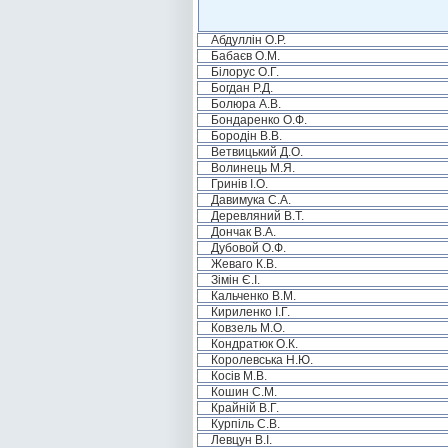
Абдуллін О.Р.
Бабаєв О.М.
Білорус О.Г.
Богдан Р.Д.
Болюра А.В.
Бондаренко О.Ф.
Бородін В.В.
Ветвицький Д.О.
Волинець М.Я.
Гринів І.О.
Давимука С.А.
Деревляний В.Т.
Дончак В.А.
Дубовой О.Ф.
Жеваго К.В.
Зімін Є.І.
Кальченко В.М.
Кириленко І.Г.
Ковзель М.О.
Кондратюк О.К.
Королевська Н.Ю.
Косів М.В.
Кошин С.М.
Крайній В.Г.
Курпіль С.В.
Левцун В.І.