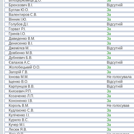
Білоцерковець Д.О.
За
Брензович В.І.
Відсутній
Буглак Ю.О.
За
Валентиров С.В.
За
Вінник І.Ю.
За
Голубов Д.І.
Відсутній
Горват Р.І.
За
Гринів І.О.
За
Давиденко В.М.
За
Денисенко В.І.
За
Джемілєв М. .
Відсутній
Довбенко М.В.
За
Дубневич Б.В.
За
Євлахов А.С.
Відсутній
Жолобецький О.О.
За
Загорій Г.В.
За
Іонова М.М.
Не голосувала
Іщенко В.О.
Відсутній
Карпунцов В.В.
Відсутній
Князевич Р.П.
За
Козаченко Л.П.
За
Кононенко І.В.
За
Король В.М.
Не голосував
Кудлаєнко С.В.
За
Куліченко І.І.
За
Курило В.С.
За
Кучер М.І.
За
Лесюк Я.В.
За