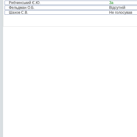
Рибчинський Є.Ю.
За
Фельдман О.Б.
Відсутній
Шахов С.В.
Не голосував