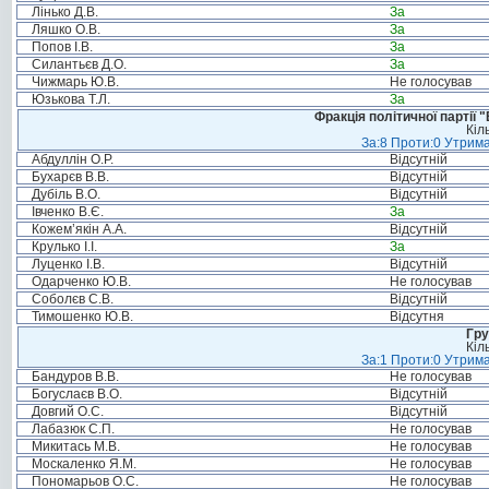
Лінько Д.В.
За
Ляшко О.В.
За
Попов І.В.
За
Силантьєв Д.О.
За
Чижмарь Ю.В.
Не голосував
Юзькова Т.Л.
За
Фракція політичної партії
Кіл
За:8 Проти:0 Утрима
Абдуллін О.Р.
Відсутній
Бухарєв В.В.
Відсутній
Дубіль В.О.
Відсутній
Івченко В.Є.
За
Кожем’якін А.А.
Відсутній
Крулько І.І.
За
Луценко І.В.
Відсутній
Одарченко Ю.В.
Не голосував
Соболєв С.В.
Відсутній
Тимошенко Ю.В.
Відсутня
Гру
Кіл
За:1 Проти:0 Утрима
Бандуров В.В.
Не голосував
Богуслаєв В.О.
Відсутній
Довгий О.С.
Відсутній
Лабазюк С.П.
Не голосував
Микитась М.В.
Не голосував
Москаленко Я.М.
Не голосував
Пономарьов О.С.
Не голосував