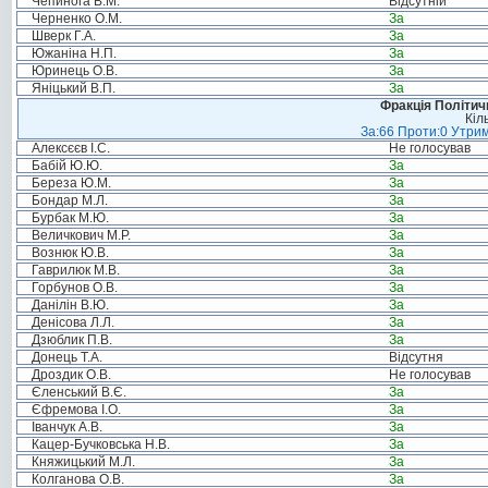
Чепинога В.М.
Відсутній
Черненко О.М.
За
Шверк Г.А.
За
Южаніна Н.П.
За
Юринець О.В.
За
Яніцький В.П.
За
Фракція Політи
Кіл
За:66 Проти:0 Утрим
Алексєєв І.С.
Не голосував
Бабій Ю.Ю.
За
Береза Ю.М.
За
Бондар М.Л.
За
Бурбак М.Ю.
За
Величкович М.Р.
За
Вознюк Ю.В.
За
Гаврилюк М.В.
За
Горбунов О.В.
За
Данілін В.Ю.
За
Денісова Л.Л.
За
Дзюблик П.В.
За
Донець Т.А.
Відсутня
Дроздик О.В.
Не голосував
Єленський В.Є.
За
Єфремова І.О.
За
Іванчук А.В.
За
Кацер-Бучковська Н.В.
За
Княжицький М.Л.
За
Колганова О.В.
За