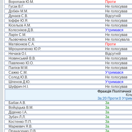
Воропаєв Ю.М.
Проти
Гусак В.Г.
Не голосував
Добкін М.М.
Не голосував
Дунаєв С.В.
Відсутній
Іоффе Ю.Я.
Не голосував
Кісельов А.М.
Не голосував
Колєсніков Д.В.
Утримався
Ларін С.М.
Не голосував
Льовочкіна Ю.В.
Не голосувала
Матвієнков С.А.
Проти
Мірошниченко Ю.Р.
Не голосував
Нечаєв О.І.
Відсутній
Новинський В.В.
Не голосував
Павленко Ю.О.
Не голосував
Папієв М.М.
Не голосував
Сажко С.М.
Утримався
Солод Ю.В.
Не голосував
Шпенов Д.Ю.
Утримався
Шуфрич Н.І.
Не голосував
Фракція Політичної
Кіл
За:20 Проти:0 Утрим
Бабак А.В.
За
Войціцька В.М.
За
Діденко І.А.
За
Зубач Л.Л.
За
Костенко П.П.
За
Маркевич Я.В.
За
Опанасенко О.В.
За