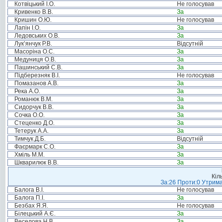
Котвіцький І.О.
Не голосував
Кривенко В.В.
За
Кришин О.Ю.
Не голосував
Лапін І.О.
За
Ледовських О.В.
За
Лук’янчук Р.В.
Відсутній
Масоріна О.С.
За
Медуниця О.В.
За
Пашинський С.В.
За
Підберезняк В.І.
Не голосував
Помазанов А.В.
За
Река А.О.
За
Романюк В.М.
За
Сидорчук В.В.
За
Сочка О.О.
За
Стеценко Д.О.
За
Тетерук А.А.
За
Тимчук Д.Б.
Відсутній
Фаєрмарк С.О.
За
Хміль М.М.
За
Шкварилюк В.В.
За
Кіл
За:26 Проти:0 Утрима
Балога В.І.
Не голосував
Балога П.І.
За
Безбах Я.Я.
Не голосував
Білецький А.Є.
За
Веселова Н.В.
За