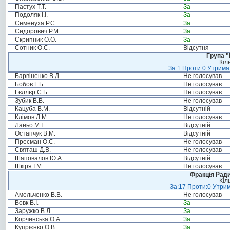
Пастух Т.Т.
За
Подоляк І.І.
За
Семенуха Р.С.
За
Сидорович Р.М.
За
Скрипник О.О.
За
Сотник О.С.
Відсутня
Група "
Кіл
За:1 Проти:0 Утримал
Барвіненко В.Д.
Не голосував
Бобов Г.Б.
Не голосував
Гєллєр Є.Б.
Не голосував
Зубик В.В.
Не голосував
Кацуба В.М.
Відсутній
Клімов Л.М.
Не голосував
Ланьо М.І.
Відсутній
Остапчук В.М.
Відсутній
Пресман О.С.
Не голосував
Святаш Д.В.
Не голосував
Шаповалов Ю.А.
Відсутній
Шкіря І.М.
Не голосував
Фракція Ради
Кіл
За:17 Проти:0 Утрим
Амельченко В.В.
Не голосував
Вовк В.І.
За
Заружко В.Л.
За
Корчинська О.А.
За
Купрієнко О.В.
За