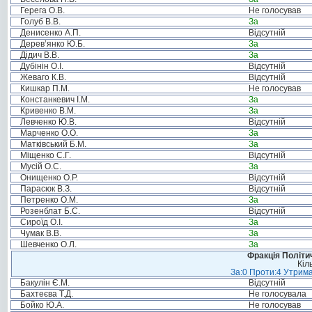
Герега О.В.
Не голосував
Голуб В.В.
За
Денисенко А.П.
Відсутній
Дерев’янко Ю.Б.
За
Дідич В.В.
За
Дубінін О.І.
Відсутній
Жеваго К.В.
Відсутній
Кишкар П.М.
Не голосував
Констанкевич І.М.
За
Кривенко В.М.
За
Левченко Ю.В.
Відсутній
Марченко О.О.
За
Матківський Б.М.
За
Міщенко С.Г.
Відсутній
Мусій О.С.
За
Онищенко О.Р.
Відсутній
Парасюк В.З.
Відсутній
Петренко О.М.
За
Розенблат Б.С.
Відсутній
Сироїд О.І.
За
Чумак В.В.
За
Шевченко О.Л.
За
Фракція Політич
Кіл
За:0 Проти:4 Утрима
Бакулін Є.М.
Відсутній
Бахтеєва Т.Д.
Не голосувала
Бойко Ю.А.
Не голосував