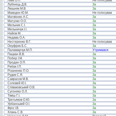
Лівік О.П.
Не голосував
Лубінець Д.В.
За
Люшняк М.В.
За
Македон Ю.М.
Не голосував
Матвієнко А.С.
За
Матузко О.О.
За
Мельник С.І.
За
Мельничук І.І.
За
Найєм М. .
За
Недава О.А.
За
Нестеренко В.Г.
Не голосував
Онуфрик Б.С.
За
Паламарчук М.П.
Утримався
Пацкан В.В.
За
Побер І.М.
За
Продан О.П.
За
Рибак І.П.
За
Різаненко П.О.
За
Рудик С.Я.
За
Саврасов М.В.
За
Соловей Ю.І.
За
Співаковський О.В.
За
Сугоняко О.Л.
За
Тіміш Г.І.
За
Третьяков О.Ю.
За
Урбанський О.І.
За
Фріз І.В.
За
Хлань С.В.
За