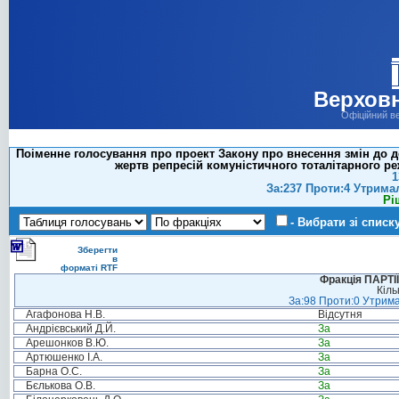
Верховн
Офіційний в
Поіменне голосування про проект Закону про внесення змін до д
жертв репресій комуністичного тоталітарного реж
1
За:237 Проти:4 Утрима
Рі
- Вибрати зі списк
Зберегти
в
форматі RTF
Фракція ПАРТ
Кіль
За:98 Проти:0 Утрима
Агафонова Н.В.
Відсутня
Андрієвський Д.Й.
За
Арешонков В.Ю.
За
Артюшенко І.А.
За
Барна О.С.
За
Бєлькова О.В.
За