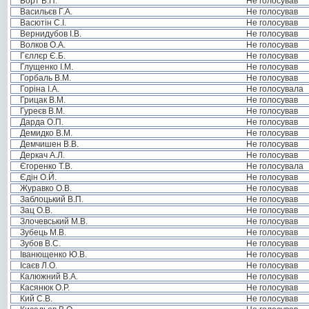
Борт В.П.
Не голосував
Васильєв Г.А.
Не голосував
Васютін С.І.
Не голосував
Вернидубов І.В.
Не голосував
Волков О.А.
Не голосував
Гєллєр Є.Б.
Не голосував
Глущенко І.М.
Не голосував
Горбаль В.М.
Не голосував
Горіна І.А.
Не голосувала
Грицак В.М.
Не голосував
Гуреєв В.М.
Не голосував
Дарда О.П.
Не голосував
Демидко В.М.
Не голосував
Демчишен В.В.
Не голосував
Деркач А.Л.
Не голосував
Єгоренко Т.В.
Не голосувала
Єдін О.Й.
Не голосував
Журавко О.В.
Не голосував
Заблоцький В.П.
Не голосував
Зац О.В.
Не голосував
Злочевський М.В.
Не голосував
Зубець М.В.
Не голосував
Зубов В.С.
Не голосував
Іванющенко Ю.В.
Не голосував
Ісаєв Л.О.
Не голосував
Калюжний В.А.
Не голосував
Касянюк О.Р.
Не голосував
Кий С.В.
Не голосував