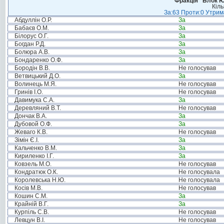
Фракція “Блок Ю
Кіль
За:63 Проти:0 Утрима
Абдуллін О.Р.
За
Бабаєв О.М.
За
Білорус О.Г.
За
Богдан Р.Д.
За
Болюра А.В.
За
Бондаренко О.Ф.
За
Бородін В.В.
Не голосував
Ветвицький Д.О.
За
Волинець М.Я.
Не голосував
Гринів І.О.
Не голосував
Давимука С.А.
За
Деревляний В.Т.
Не голосував
Дончак В.А.
За
Дубовой О.Ф.
За
Жеваго К.В.
Не голосував
Зімін Є.І.
За
Кальченко В.М.
За
Кириленко І.Г.
За
Ковзель М.О.
Не голосував
Кондратюк О.К.
Не голосувала
Королевська Н.Ю.
Не голосувала
Косів М.В.
Не голосував
Кошин С.М.
За
Крайній В.Г.
За
Курпіль С.В.
Не голосував
Левцун В.І.
Не голосував