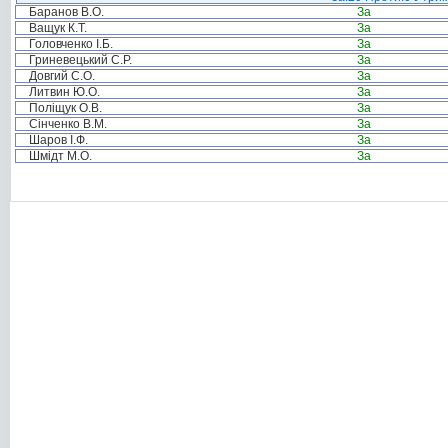
Баранов В.О.
За
Ващук К.Т.
За
Головченко І.Б.
За
Гриневецький С.Р.
За
Довгий С.О.
За
Литвин Ю.О.
За
Поліщук О.В.
За
Сінченко В.М.
За
Шаров І.Ф.
За
Шмідт М.О.
За