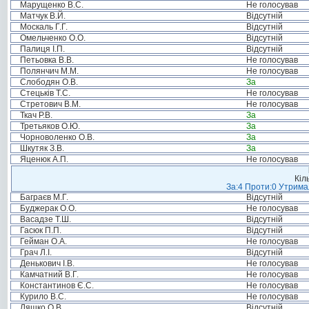
Марущенко В.С.
Не голосував
Матчук В.Й.
Відсутній
Москаль Г.Г.
Відсутній
Омельченко О.О.
Відсутній
Палиця І.П.
Відсутній
Петьовка В.В.
Не голосував
Полянчич М.М.
Не голосував
Слободян О.В.
За
Стецьків Т.С.
Не голосував
Стретович В.М.
Не голосував
Ткач Р.В.
За
Третьяков О.Ю.
За
Чорноволенко О.В.
За
Шкутяк З.В.
За
Яценюк А.П.
Не голосував
Кіл
За:4 Проти:0 Утримал
Баграєв М.Г.
Відсутній
Буджерак О.О.
Не голосував
Васадзе Т.Ш.
Відсутній
Гасюк П.П.
Відсутній
Гейман О.А.
Не голосував
Грач Л.І.
Відсутній
Денькович І.В.
Не голосував
Камчатний В.Г.
Не голосував
Константинов Є.С.
Не голосував
Курило В.С.
Не голосував
Ляшко О.В.
Відсутній