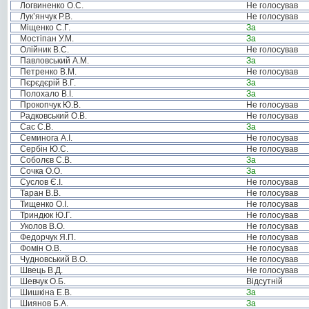
Логвиненко О.С.
Не голосував
Лук’янчук Р.В.
Не голосував
Міщенко С.Г.
За
Мостіпан У.М.
За
Олійник В.С.
Не голосував
Павловський А.М.
За
Петренко В.М.
Не голосував
Пєрєдєрій В.Г.
За
Полохало В.І.
За
Прокопчук Ю.В.
Не голосував
Радковський О.В.
Не голосував
Сас С.В.
За
Семинога А.І.
Не голосував
Сербін Ю.С.
Не голосував
Соболєв С.В.
За
Сочка О.О.
За
Суслов Є.І.
Не голосував
Таран В.В.
Не голосував
Тищенко О.І.
Не голосував
Триндюк Ю.Г.
Не голосував
Уколов В.О.
Не голосував
Федорчук Я.П.
Не голосував
Фомін О.В.
Не голосував
Чудновський В.О.
Не голосував
Швець В.Д.
Не голосував
Шевчук О.Б.
Відсутній
Шишкіна Е.В.
За
Шиянов Б.А.
За