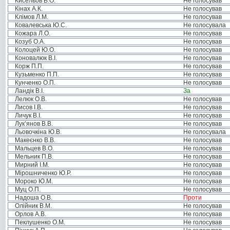
Кисельов В.О.
Не голосував
Кінах А.К.
Не голосував
Клімов Л.М.
Не голосував
Ковалевська Ю.С.
Не голосувала
Кожара Л.О.
Не голосував
Козуб О.А.
Не голосував
Колоцей Ю.О.
Не голосував
Коновалюк В.І.
Не голосував
Корж П.П.
Не голосував
Кузьменко П.П.
Не голосував
Кунченко О.П.
Не голосував
Ландік В.І.
За
Лелюк О.В.
Не голосував
Лисов І.В.
Не голосував
Личук В.І.
Не голосував
Лук’янов В.В.
Не голосував
Льовочкіна Ю.В.
Не голосувала
Макеєнко В.В.
Не голосував
Мальцев В.О.
Не голосував
Мельник П.В.
Не голосував
Мирний І.М.
Не голосував
Мірошниченко Ю.Р.
Не голосував
Мороко Ю.М.
Не голосував
Муц О.П.
Не голосував
Надоша О.В.
Проти
Олійник В.М.
Не голосував
Орлов А.В.
Не голосував
Пеклушенко О.М.
Не голосував