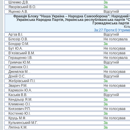
Шлемко Д.В.
За
Яворівський В.О.
За
Яценко А.В.
Відсутній
Фракція Блоку “Наша Україна – Народна Самооборона”: Народний Со
Українська Народна Партія, Українська республіканська партія “
Громадянська партія 
Кіл
За:27 Проти:0 Утрима
Ар’єв В.І.
Відсутній
Білозір О.В.
Не голосувала
Бондар О.М.
За
Бут Ю.А.
Не голосував
В’язівський В.М.
Не голосував
Геращенко І.В.
Не голосувала
Гримчак Ю.М.
Відсутній
Гуменюк О.І.
За
Джемілєв М. .
Не голосував
Доній О.С.
Відсутній
Жебрівський П.І.
За
Зварич Р.М.
Не голосував
Кармазін Ю.А.
За
Каськів В.В.
Відсутній
Кендзьор Я.М.
За
Клименко О.І.
За
Князевич Р.П.
Не голосував
Костенко Ю.І.
За
Круць М.Ф.
Не голосував
Кульчинський М.Г.
За
Ляпіна К.М.
За