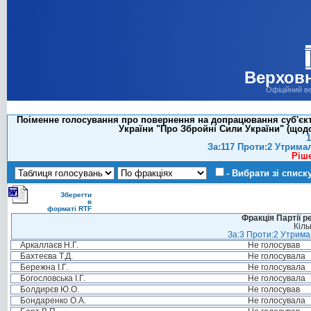
Верховн
Офіційний в
Поіменне голосування про повернення на допрацювання суб'єкту
України "Про Збройні Сили України" (щод
1
За:117 Проти:2 Утрима
Ріш
- Вибрати зі списк
Зберегти
в
форматі RTF
Фракція Партії р
Кіль
За:3 Проти:2 Утримал
Аркаллаєв Н.Г.
Не голосував
Бахтеєва Т.Д.
Не голосувала
Бережна І.Г.
Не голосувала
Богословська І.Г.
Не голосувала
Болдирєв Ю.О.
Не голосував
Бондаренко О.А.
Не голосувала