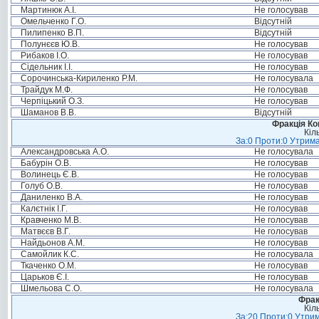
Мартинюк А.І.
Не голосував
Омельченко Г.О.
Відсутній
Пилипенко В.П.
Відсутній
Полунєєв Ю.В.
Не голосував
Рибаков І.О.
Не голосував
Сідельник І.І.
Не голосував
Сорочинська-Кириленко Р.М.
Не голосувала
Трайдук М.Ф.
Не голосував
Черпіцький О.З.
Не голосував
Шаманов В.В.
Відсутній
Фракція Ком
Кіл
За:0 Проти:0 Утрима
Александровська А.О.
Не голосувала
Бабурін О.В.
Не голосував
Волинець Є.В.
Не голосував
Голуб О.В.
Не голосував
Даниленко В.А.
Не голосував
Калєтнік І.Г.
Не голосував
Кравченко М.В.
Не голосував
Матвєєв В.Г.
Не голосував
Найдьонов А.М.
Не голосував
Самойлик К.С.
Не голосувала
Ткаченко О.М.
Не голосував
Царьков Є.І.
Не голосував
Шмельова С.О.
Не голосувала
Фрак
Кіл
За:20 Проти:0 Утрим