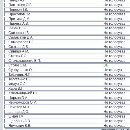
Пінчук А.П.
Не голосував
Плотніков О.В.
Не голосував
Попеску І.В.
Не голосував
Прасолов І.М.
Не голосував
Притика Д.М.
Не голосував
Пшонка А.В.
Не голосував
Рибак В.В.
Не голосував
Савченко І.В.
Не голосував
Саламатін Д.А.
Не голосував
Самофалов Г.Г.
Не голосував
Святаш Д.В.
Не голосував
Синиця А.М.
Не голосував
Смітюх Г.Є.
Не голосував
Стельмашенко В.П.
Не голосував
Стоян О.М.
За
Супруненко О.І.
Не голосував
Табачник Я.П.
Не голосував
Толстенко В.Л.
Не голосував
Федун О.Л.
Не голосував
Хара В.Г.
Не голосував
Хмельницький В.І.
Не голосував
Царьов О.А.
Не голосував
Черноморов О.М.
Не голосував
Чечетов М.В.
Не голосував
Шенцев Д.О.
Не голосував
Шкіря І.М.
Не голосував
Щербань А.В.
Не голосував
Янукович В.В.
Не голосував