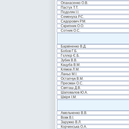
Опанасенко О.В.
Пастух Т.Т.
Подоляк І.І.
Семенуха Р.С.
Сидорович Р.М.
Скрипник О.О.
Сотник О.С.
Барвіненко В.Д.
Бобов Г.Б.
Гєллєр Є.Б.
Зубик В.В.
Кацуба В.М.
Клімов Л.М.
Ланьо М.І.
Остапчук В.М.
Пресман О.С.
Святаш Д.В.
Шаповалов Ю.А.
Шкіря І.М.
Амельченко В.В.
Вовк В.І.
Заружко В.Л.
Корчинська О.А.