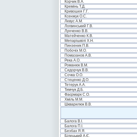
Корчик В.А.
Кремінь Т.Д.
Кривошея Г.Г.
Ксенжук О.С.
Левус А.М.
Логвинський Г.В.
Лунченко В.В.
Матейченко К.В.
Мепарішвілі Х.Н.
Пинзеник П.В.
Побочіх М.О.
Помазанов А.В.
Река А.О.
Романюк В.М.
Сидорчук В.В.
Сочка О.О.
Стеценко Д.О.
Тетерук А.А.
Тимчук Д.Б.
Фаєрмарк С.О.
Хміль М.М.
Шкварилюк В.В.
Балога В.І.
Балога П.І.
Безбах Я.Я.
Білецький А.Є.