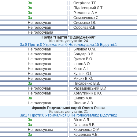
За
Острікова Т.Г.
За
Підлісецький Л.Т.
За
Романова А.А.
За
Семенченко С.І.
Не голосував
Сисоєнко І.В.
Не голосував
Соболєв Є.В.
Не голосувала
Група "Партія "Відродження"
Кількість депутатів: 24
За:8 Проти:0 Утрималися:0 Не голосували:15 Відсутні:1
Не голосував
Біловол О.М.
Не голосував
Бондар В.В.
Не голосував
Гуляєв В.О.
Не голосував
Ільюк А.О.
Не голосував
Кіссе А.І.
Не голосував
Кулініч О.І.
Не голосував
Мисик В.Ю.
За
Писаренко В.В.
Не голосував
Развадовський В.Й.
Не голосував
Хомутиннік В.Ю.
За
Шипко А.Ф.
Не голосував
Яценко А.В.
Фракція Радикальної партії Олега Ляшка
Кількість депутатів: 21
За:17 Проти:0 Утрималися:0 Не голосували:2 Відсутні:2
За
Вітко А.Л.
За
Галасюк В.В.
Не голосувала
Кириченко О.М.
За
Кошелєва А.В.