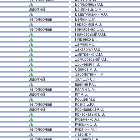
За
Богомолець О.В.
Відсутній
Бригинець О.М.
За
Вадатурський А.О.
Не голосував
Велікін О.М.
За
Герасимов А.В.
Не голосував
Гончаренко О.О.
За
Грановський О.М.
За
Гудзенко В.І.
За
Демчак Р.Є.
За
Дехтярчук О.В.
За
Дмитренко О.М.
За
Домбровський О.Г.
За
Дубневич Я.В.
За
Єфімов М.В.
За
Заболотний Г.М.
Відсутній
Заліщук С.П.
За
Іщейкін К.Є.
Не голосував
Каплін С.М.
Відсутній
Кіт А.Б.
За
Кобцев М.В.
Не голосував
Козир Б.Ю.
Відсутній
Корнацький А.О.
За
Кривохатько В.В.
За
Кузьменко А.І.
За
Куніцин С.В.
Не голосував
Курячий М.П.
За
Лаврик М.І.
Не голосував
Лещенко С.А.