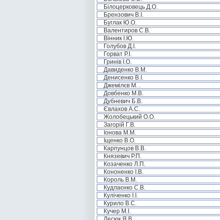
Білоцерковець Д.О.
Брензович В.І.
Буглак Ю.О.
Валентиров С.В.
Вінник І.Ю.
Голубов Д.І.
Горват Р.І.
Гринів І.О.
Давиденко В.М.
Денисенко В.І.
Джемілєв М. .
Довбенко М.В.
Дубневич Б.В.
Євлахов А.С.
Жолобецький О.О.
Загорій Г.В.
Іонова М.М.
Іщенко В.О.
Карпунцов В.В.
Князевич Р.П.
Козаченко Л.П.
Кононенко І.В.
Король В.М.
Кудлаєнко С.В.
Куліченко І.І.
Курило В.С.
Кучер М.І.
Лесюк Я.В.