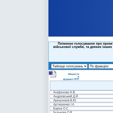
Поіменне голосування про проект 
військової служби, та деяких інших 
Зберегти
в
форматі RTF
Агафонова Н.В.
Андрієвський Д.Й.
Арешонков В.Ю.
Артюшенко І.А.
Барна О.С.
Бєлькова О.В.