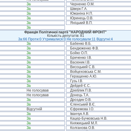
За
Черненко О.М.
За
Шверк Г.А.
За
Южаніна Н.П.
За
Юринець О.В.
За
Яніцький В.П.
За
Фракція Політичної партії "НАРОДНИЙ ФРОНТ"
Кількість депутатів: 81
За:66 Проти:0 Утрималися:0 Не голосували:11 Відсутні:4
За
Бабенко В.Б.
За
Бендюженко Ф.В.
За
Бойко О.П.
За
Бриченко І.В.
За
Васюник І.В.
За
Висоцький С.В.
За
Войцеховська С.М.
За
Геращенко А.Ю.
За
Гузь І.В.
За
Дейдей Є.С.
Не голосував
Дзюблик П.В.
Не голосував
Донець Т.А.
За
Дроздик О.В.
За
Єленський В.Є.
Відсутній
Єфремова І.О.
За
Іванчук А.В.
За
Кацер-Бучковська Н.В.
За
Княжицький М.Л.
За
Колганова О.В.