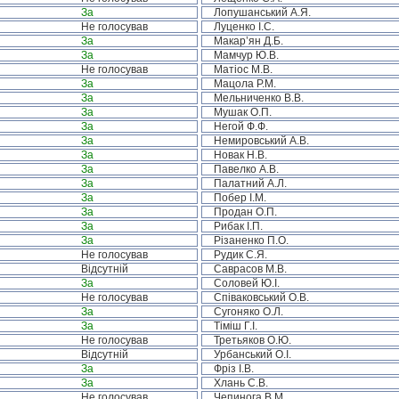
За
Лопушанський А.Я.
Не голосував
Луценко І.С.
За
Макар’ян Д.Б.
За
Мамчур Ю.В.
Не голосував
Матіос М.В.
За
Мацола Р.М.
За
Мельниченко В.В.
За
Мушак О.П.
За
Негой Ф.Ф.
За
Немировський А.В.
За
Новак Н.В.
За
Павелко А.В.
За
Палатний А.Л.
За
Побер І.М.
За
Продан О.П.
За
Рибак І.П.
За
Різаненко П.О.
Не голосував
Рудик С.Я.
Відсутній
Саврасов М.В.
За
Соловей Ю.І.
Не голосував
Співаковський О.В.
За
Сугоняко О.Л.
За
Тіміш Г.І.
Не голосував
Третьяков О.Ю.
Відсутній
Урбанський О.І.
За
Фріз І.В.
За
Хлань С.В.
Не голосував
Чепинога В.М.