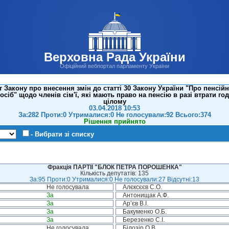
Верховна Рада України
Офіційний вебпортал парламенту України
Закону про внесення змін до статті 30 Закону України "Про пенсійн
осіб" щодо членів сім'ї, які мають право на пенсію в разі втрати год
цілому
03.04.2018 10:53
За:282 Проти:0 Утрималися:0 Не голосували:92 Всього:374
Рішення прийнято
- Вибрати зі списку
Фракція ПАРТІЇ "БЛОК ПЕТРА ПОРОШЕНКА"
Кількість депутатів: 135
За:95 Проти:0 Утрималися:0 Не голосували:27 Відсутні:13
Не голосувала
Алєксєєв С.О.
За
Антонищак А.Ф.
За
Ар’єв В.І.
За
Бакуменко О.Б.
За
Березенко С.І.
Не голосувала
Білозір О.В.