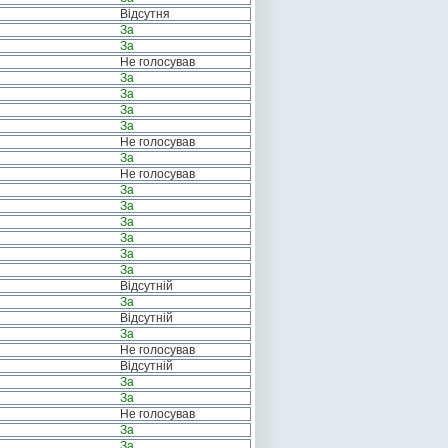
Відсутня
За
За
Не голосував
За
За
За
За
Не голосував
За
Не голосував
За
За
За
За
За
За
Відсутній
За
Відсутній
За
Не голосував
Відсутній
За
За
Не голосував
За
За