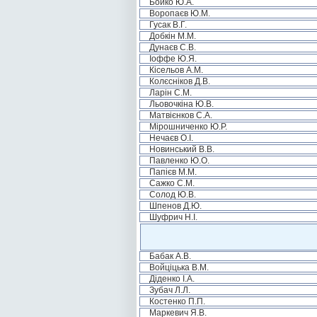
Бойко Ю.А.
Воропаєв Ю.М.
Гусак В.Г.
Добкін М.М.
Дунаєв С.В.
Іоффе Ю.Я.
Кісельов А.М.
Колєсніков Д.В.
Ларін С.М.
Льовочкіна Ю.В.
Матвієнков С.А.
Мірошниченко Ю.Р.
Нечаєв О.І.
Новинський В.В.
Павленко Ю.О.
Папієв М.М.
Сажко С.М.
Солод Ю.В.
Шпенов Д.Ю.
Шуфрич Н.І.
Бабак А.В.
Войціцька В.М.
Діденко І.А.
Зубач Л.Л.
Костенко П.П.
Маркевич Я.В.