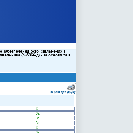
е забезпечення осіб, звільнених з
увальника (№5366-д) - за основу та в
Версія для друку
За
За
За
За
За
За