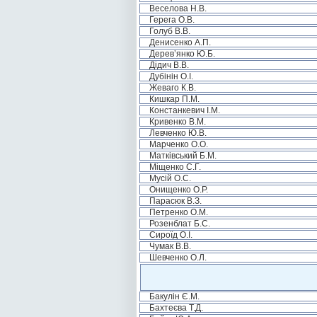
Веселова Н.В.
Герега О.В.
Голуб В.В.
Денисенко А.П.
Дерев’янко Ю.Б.
Дідич В.В.
Дубінін О.І.
Жеваго К.В.
Кишкар П.М.
Констанкевич І.М.
Кривенко В.М.
Левченко Ю.В.
Марченко О.О.
Матківський Б.М.
Міщенко С.Г.
Мусій О.С.
Онищенко О.Р.
Парасюк В.З.
Петренко О.М.
Розенблат Б.С.
Сироїд О.І.
Чумак В.В.
Шевченко О.Л.
Бакулін Є.М.
Бахтеєва Т.Д.