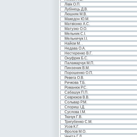
Лівік О.П.
Лубінець Д.В.
Люшняк М.В.
Македон Ю.М.
Матвієнко А.С.
Матузко О.О.
Мельник С.І.
Мельничук І.І.
Найєм М. .
Недава О.А.
Нестеренко В.Г.
Онуфрик Б.С.
Паламарчук М.П.
Пинзеник В.М.
Порошенко О.П.
Ревега О.В.
Ричкова Т.Б.
Романюк Р.С.
Сабашук П.П.
Севрюков В.В.
Сольвар Р.М.
Спориш І.Д.
Суслова І.М.
Ткачук Г.В.
Тригубенко С.М.
Усов К.Г.
Фролов М.О.
Чекіта Г.Л.