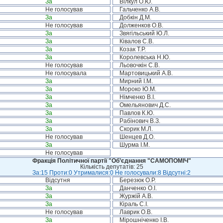
За
Вілкул О.Ю.
Не голосував
Гальченко А.В.
За
Добкін Д.М.
Не голосував
Долженков О.В.
За
Звягільський Ю.Л.
За
Ківалов С.В.
За
Козак Т.Р.
За
Королевська Н.Ю.
Не голосував
Льовочкін С.В.
Не голосувала
Мартовицький А.В.
За
Мирний І.М.
За
Мороко Ю.М.
За
Німченко В.І.
За
Омельянович Д.С.
За
Павлов К.Ю.
За
Рабінович В.З.
За
Скорик М.Л.
Не голосував
Шенцев Д.О.
За
Шурма І.М.
Не голосував
Фракція Політичної партії "Об’єднання "САМОПОМІЧ"
Кількість депутатів: 25
За:15 Проти:0 Утрималися:0 Не голосували:8 Відсутні:2
Відсутня
Березюк О.Р.
За
Данченко О.І.
За
Журжій А.В.
За
Кіраль С.І.
Не голосував
Лаврик О.В.
За
Мірошніченко І.В.