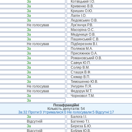
За
Котвіцький І.О.
За
Кривенко В.В.
За
Кришин О.Ю.
За
Лапін І.О.
За
Ледовських О.В.
Не голосував
Лук’янчук Р.В.
За
Масоріна О.С.
За
Медуниця О.В.
За
Пашинський С.В.
Не голосував
Підберезняк В.І.
За
Поляков М.А.
За
Присяжнюк О.А.
За
Романовський О.В.
За
Савчук Ю.П.
За
Соляр В.М.
За
Сташук В.Ф.
За
Сюмар В.П.
За
Тимошенко Ю.В.
Не голосував
Унгурян П.Я.
Не голосував
Федорук М.Т.
За
Чорновол Т.М.
За
Позафракційні
Кількість депутатів: 54
За:32 Проти:0 Утрималися:0 Не голосували:5 Відсутні:17
За
Балога І.І.
Відсутній
Батенко Т.І.
За
Береза Б.Ю.
Відсутній
Бублик Ю.В.