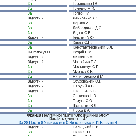
За
Геращенко І.В.
За
Головко М.Й.
За
Гопко Г.М.
Відсутній
Денисенко А.С.
За
Деркач А.Л.
За
Добродомов Д.Є.
За
Єднак О.В.
Відсутній
Іллєнко А.Ю.
За
Клюєв С.П.
За
Константіновський В.Л.
Не голосував
Купрій В.М.
Відсутній
Литвин В.М.
Відсутній
Матвійчук Е.Л.
За
Мельничук С.П.
За
Мураєв Є.В.
За
Ничипоренко В.М.
Відсутній
Осуховський О.І.
Відсутній
Парубій А.В.
Відсутній
Пташник В.Ю.
За
Савченко Н.В.
За
Тарута С.О.
За
Шевченко В.Л.
За
Ярош Д.А.
Фракція Політичної партії "Опозиційний блок"
Кількість депутатів: 43
За:28 Проти:0 Утрималися:0 Не голосували:11 Відсутні:4
Відсутній
Балицький Є.В.
За
Білий О.П.