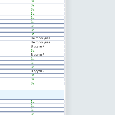
За
За
За
За
За
За
За
За
За
Не голосував
Не голосував
Відсутній
За
Відсутній
За
За
За
Відсутній
За
За
За
За
За
За
За