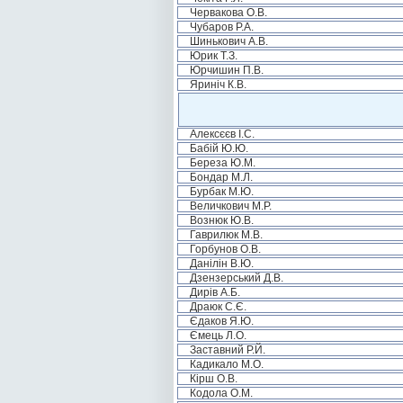
Червакова О.В.
Чубаров Р.А.
Шинькович А.В.
Юрик Т.З.
Юрчишин П.В.
Яриніч К.В.
Алексєєв І.С.
Бабій Ю.Ю.
Береза Ю.М.
Бондар М.Л.
Бурбак М.Ю.
Величкович М.Р.
Вознюк Ю.В.
Гаврилюк М.В.
Горбунов О.В.
Данілін В.Ю.
Дзензерський Д.В.
Дирів А.Б.
Драюк С.Є.
Єдаков Я.Ю.
Ємець Л.О.
Заставний Р.Й.
Кадикало М.О.
Кірш О.В.
Кодола О.М.