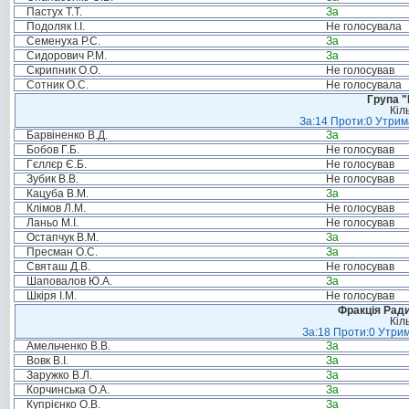
Пастух Т.Т.
За
Подоляк І.І.
Не голосувала
Семенуха Р.С.
За
Сидорович Р.М.
За
Скрипник О.О.
Не голосував
Сотник О.С.
Не голосувала
Група "
Кіл
За:14 Проти:0 Утрима
Барвіненко В.Д.
За
Бобов Г.Б.
Не голосував
Гєллєр Є.Б.
Не голосував
Зубик В.В.
Не голосував
Кацуба В.М.
За
Клімов Л.М.
Не голосував
Ланьо М.І.
Не голосував
Остапчук В.М.
За
Пресман О.С.
За
Святаш Д.В.
Не голосував
Шаповалов Ю.А.
За
Шкіря І.М.
Не голосував
Фракція Ради
Кіл
За:18 Проти:0 Утрим
Амельченко В.В.
За
Вовк В.І.
За
Заружко В.Л.
За
Корчинська О.А.
За
Купрієнко О.В.
За