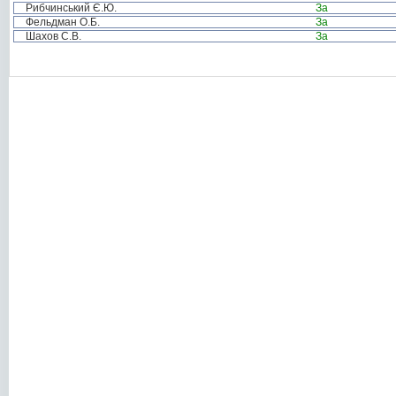
Рибчинський Є.Ю.
За
Фельдман О.Б.
За
Шахов С.В.
За