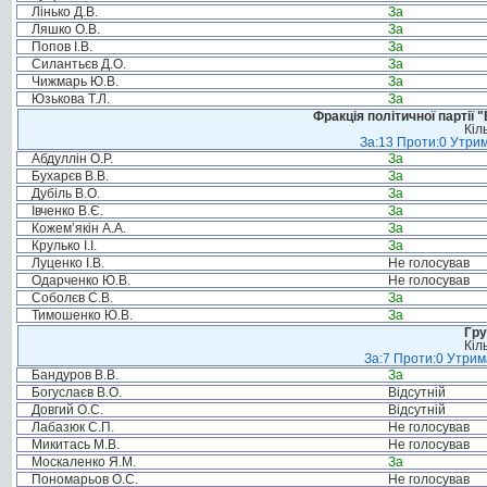
Лінько Д.В.
За
Ляшко О.В.
За
Попов І.В.
За
Силантьєв Д.О.
За
Чижмарь Ю.В.
За
Юзькова Т.Л.
За
Фракція політичної партії
Кіл
За:13 Проти:0 Утрим
Абдуллін О.Р.
За
Бухарєв В.В.
За
Дубіль В.О.
За
Івченко В.Є.
За
Кожем’якін А.А.
За
Крулько І.І.
За
Луценко І.В.
Не голосував
Одарченко Ю.В.
Не голосував
Соболєв С.В.
За
Тимошенко Ю.В.
За
Гру
Кіл
За:7 Проти:0 Утрим
Бандуров В.В.
За
Богуслаєв В.О.
Відсутній
Довгий О.С.
Відсутній
Лабазюк С.П.
Не голосував
Микитась М.В.
Не голосував
Москаленко Я.М.
За
Пономарьов О.С.
Не голосував