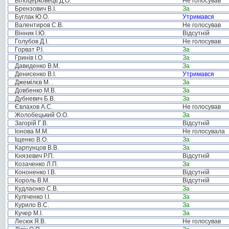
Білоцерковець Д.О.
Не голосував
Брензович В.І.
За
Буглак Ю.О.
Утримався
Валентиров С.В.
Не голосував
Вінник І.Ю.
Відсутній
Голубов Д.І.
Не голосував
Горват Р.І.
За
Гринів І.О.
За
Давиденко В.М.
За
Денисенко В.І.
Утримався
Джемілєв М. .
За
Довбенко М.В.
За
Дубневич Б.В.
За
Євлахов А.С.
Не голосував
Жолобецький О.О.
За
Загорій Г.В.
Відсутній
Іонова М.М.
Не голосувала
Іщенко В.О.
За
Карпунцов В.В.
За
Князевич Р.П.
Відсутній
Козаченко Л.П.
За
Кононенко І.В.
Відсутній
Король В.М.
Відсутній
Кудлаєнко С.В.
За
Куліченко І.І.
За
Курило В.С.
За
Кучер М.І.
За
Лесюк Я.В.
Не голосував