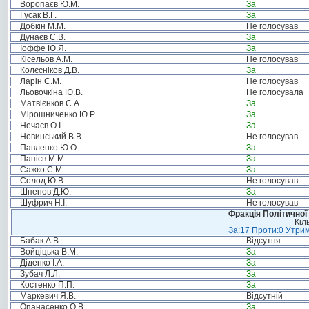
Воропаєв Ю.М.
За
Гусак В.Г.
За
Добкін М.М.
Не голосував
Дунаєв С.В.
За
Іоффе Ю.Я.
За
Кісельов А.М.
Не голосував
Колєсніков Д.В.
За
Ларін С.М.
Не голосував
Льовочкіна Ю.В.
Не голосувала
Матвієнков С.А.
За
Мірошниченко Ю.Р.
За
Нечаєв О.І.
За
Новинський В.В.
Не голосував
Павленко Ю.О.
За
Папієв М.М.
За
Сажко С.М.
За
Солод Ю.В.
Не голосував
Шпенов Д.Ю.
За
Шуфрич Н.І.
Не голосував
Фракція Політичної
Кіл
За:17 Проти:0 Утрим
Бабак А.В.
Відсутня
Войціцька В.М.
За
Діденко І.А.
За
Зубач Л.Л.
За
Костенко П.П.
За
Маркевич Я.В.
Відсутній
Опанасенко О.В.
За