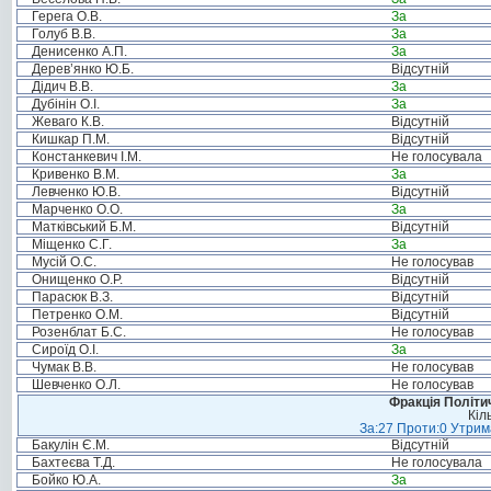
Герега О.В.
За
Голуб В.В.
За
Денисенко А.П.
За
Дерев’янко Ю.Б.
Відсутній
Дідич В.В.
За
Дубінін О.І.
За
Жеваго К.В.
Відсутній
Кишкар П.М.
Відсутній
Констанкевич І.М.
Не голосувала
Кривенко В.М.
За
Левченко Ю.В.
Відсутній
Марченко О.О.
За
Матківський Б.М.
Відсутній
Міщенко С.Г.
За
Мусій О.С.
Не голосував
Онищенко О.Р.
Відсутній
Парасюк В.З.
Відсутній
Петренко О.М.
Відсутній
Розенблат Б.С.
Не голосував
Сироїд О.І.
За
Чумак В.В.
Не голосував
Шевченко О.Л.
Не голосував
Фракція Політич
Кіл
За:27 Проти:0 Утрима
Бакулін Є.М.
Відсутній
Бахтеєва Т.Д.
Не голосувала
Бойко Ю.А.
За