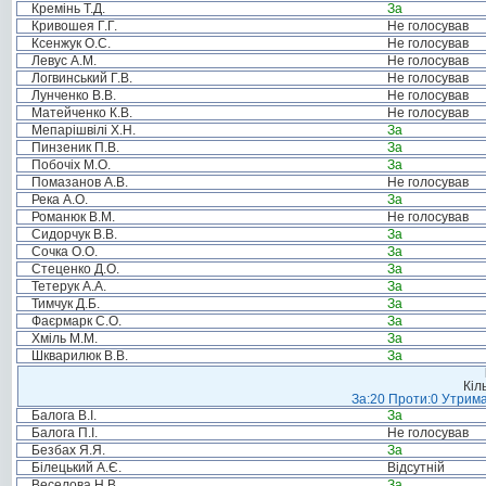
Кремінь Т.Д.
За
Кривошея Г.Г.
Не голосував
Ксенжук О.С.
Не голосував
Левус А.М.
Не голосував
Логвинський Г.В.
Не голосував
Лунченко В.В.
Не голосував
Матейченко К.В.
Не голосував
Мепарішвілі Х.Н.
За
Пинзеник П.В.
За
Побочіх М.О.
За
Помазанов А.В.
Не голосував
Река А.О.
За
Романюк В.М.
Не голосував
Сидорчук В.В.
За
Сочка О.О.
За
Стеценко Д.О.
За
Тетерук А.А.
За
Тимчук Д.Б.
За
Фаєрмарк С.О.
За
Хміль М.М.
За
Шкварилюк В.В.
За
Кіл
За:20 Проти:0 Утрима
Балога В.І.
За
Балога П.І.
Не голосував
Безбах Я.Я.
За
Білецький А.Є.
Відсутній
Веселова Н.В.
За