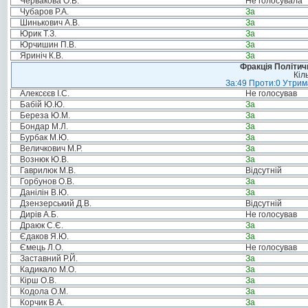
Червакова О.В.
Не голосувала
Чубаров Р.А.
За
Шинькович А.В.
За
Юрик Т.З.
За
Юрчишин П.В.
За
Яриніч К.В.
За
Фракція Політи
Кіл
За:49 Проти:0 Утрима
Алексєєв І.С.
Не голосував
Бабій Ю.Ю.
За
Береза Ю.М.
За
Бондар М.Л.
За
Бурбак М.Ю.
За
Величкович М.Р.
За
Вознюк Ю.В.
За
Гаврилюк М.В.
Відсутній
Горбунов О.В.
За
Данілін В.Ю.
За
Дзензерський Д.В.
Відсутній
Дирів А.Б.
Не голосував
Драюк С.Є.
За
Єдаков Я.Ю.
За
Ємець Л.О.
Не голосував
Заставний Р.Й.
За
Кадикало М.О.
За
Кірш О.В.
За
Кодола О.М.
За
Корчик В.А.
За