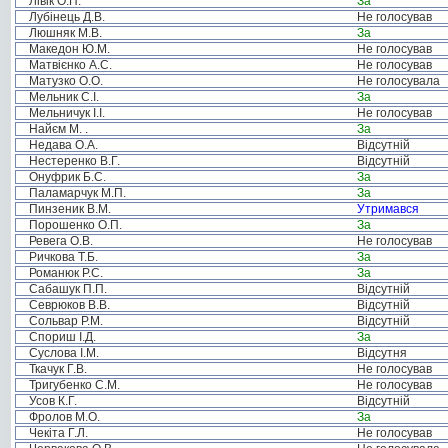
Лівік О.П.
За
Лубінець Д.В.
Не голосував
Люшняк М.В.
За
Македон Ю.М.
Не голосував
Матвієнко А.С.
Не голосував
Матузко О.О.
Не голосувала
Мельник С.І.
За
Мельничук І.І.
Не голосував
Найєм М. .
За
Недава О.А.
Відсутній
Нестеренко В.Г.
Відсутній
Онуфрик Б.С.
За
Паламарчук М.П.
За
Пинзеник В.М.
Утримався
Порошенко О.П.
За
Ревега О.В.
Не голосував
Ричкова Т.Б.
За
Романюк Р.С.
За
Сабашук П.П.
Відсутній
Севрюков В.В.
Відсутній
Сольвар Р.М.
Відсутній
Спориш І.Д.
За
Суслова І.М.
Відсутня
Ткачук Г.В.
Не голосував
Тригубенко С.М.
Не голосував
Усов К.Г.
Відсутній
Фролов М.О.
За
Чекіта Г.Л.
Не голосував