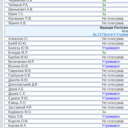
Червакова О.В.
За
Чубаров Р.А.
За
Шинькович А.В.
За
Юрик Т.З.
За
Юрчишин П.В.
Не голосував
Яриніч К.В.
Не голосував
Фракція Політи
Кіл
За:13 Проти:0 Утрима
Алексєєв І.С.
Не голосував
Бабій Ю.Ю.
Не голосував
Береза Ю.М.
Утримався
Бондар М.Л.
За
Бурбак М.Ю.
Не голосував
Величкович М.Р.
Утримався
Вознюк Ю.В.
Утримався
Гаврилюк М.В.
Не голосував
Горбунов О.В.
Не голосував
Данілін В.Ю.
Не голосував
Дзензерський Д.В.
Не голосував
Дирів А.Б.
Не голосував
Драюк С.Є.
Утримався
Єдаков Я.Ю.
Утримався
Ємець Л.О.
Не голосував
Заставний Р.Й.
Не голосував
Кадикало М.О.
За
Кірш О.В.
Утримався
Кодола О.М.
Не голосував
Корчик В.А.
Утримався