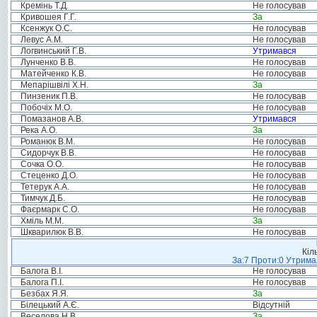
Кремінь Т.Д.
Не голосував
Кривошея Г.Г.
За
Ксенжук О.С.
Не голосував
Левус А.М.
Не голосував
Логвинський Г.В.
Утримався
Лунченко В.В.
Не голосував
Матейченко К.В.
Не голосував
Мепарішвілі Х.Н.
За
Пинзеник П.В.
Не голосував
Побочіх М.О.
Не голосував
Помазанов А.В.
Утримався
Река А.О.
За
Романюк В.М.
Не голосував
Сидорчук В.В.
Не голосував
Сочка О.О.
Не голосував
Стеценко Д.О.
Не голосував
Тетерук А.А.
Не голосував
Тимчук Д.Б.
Не голосував
Фаєрмарк С.О.
Не голосував
Хміль М.М.
За
Шкварилюк В.В.
Не голосував
Кіл
За:7 Проти:0 Утримал
Балога В.І.
Не голосував
Балога П.І.
Не голосував
Безбах Я.Я.
За
Білецький А.Є.
Відсутній
Веселова Н.В.
За