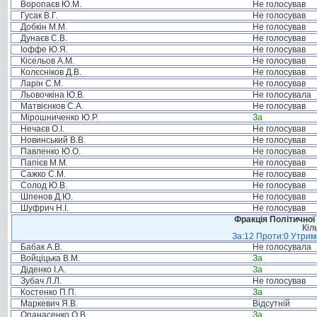
Воропаєв Ю.М.
Не голосував
Гусак В.Г.
Не голосував
Добкін М.М.
Не голосував
Дунаєв С.В.
Не голосував
Іоффе Ю.Я.
Не голосував
Кісельов А.М.
Не голосував
Колєсніков Д.В.
Не голосував
Ларін С.М.
Не голосував
Льовочкіна Ю.В.
Не голосувала
Матвієнков С.А.
Не голосував
Мірошниченко Ю.Р.
За
Нечаєв О.І.
Не голосував
Новинський В.В.
Не голосував
Павленко Ю.О.
Не голосував
Папієв М.М.
Не голосував
Сажко С.М.
Не голосував
Солод Ю.В.
Не голосував
Шпенов Д.Ю.
Не голосував
Шуфрич Н.І.
Не голосував
Фракція Політичної
Кіл
За:12 Проти:0 Утрима
Бабак А.В.
Не голосувала
Войціцька В.М.
За
Діденко І.А.
За
Зубач Л.Л.
Не голосував
Костенко П.П.
За
Маркевич Я.В.
Відсутній
Опанасенко О.В.
За