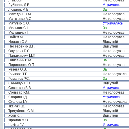
Лівік О.П.
Не голосував
Лубінець Д.В.
Утримався
Люшняк М.В.
За
Македон Ю.М.
Не голосував
Матвієнко А.С.
Не голосував
Матузко О.О.
Утрималась
Мельник С.І.
За
Мельничук І.І.
Не голосував
Найєм М. .
Не голосував
Недава О.А.
Відсутній
Нестеренко В.Г.
Відсутній
Онуфрик Б.С.
Не голосував
Паламарчук М.П.
Не голосував
Пинзеник В.М.
За
Порошенко О.П.
Не голосував
Ревега О.В.
За
Ричкова Т.Б.
Не голосувала
Романюк Р.С.
За
Сабашук П.П.
Відсутній
Севрюков В.В.
Утримався
Сольвар Р.М.
Не голосував
Спориш І.Д.
Утримався
Суслова І.М.
Не голосувала
Ткачук Г.В.
Не голосував
Тригубенко С.М.
Відсутній
Усов К.Г.
Відсутній
Фролов М.О.
За
Чекіта Г.Л.
Утримався