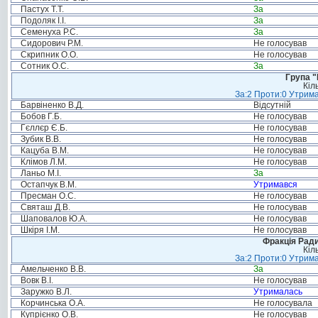
Пастух Т.Т.
За
Подоляк І.І.
За
Семенуха Р.С.
За
Сидорович Р.М.
Не голосував
Скрипник О.О.
Не голосував
Сотник О.С.
За
Група "
Кіл
За:2 Проти:0 Утрима
Барвіненко В.Д.
Відсутній
Бобов Г.Б.
Не голосував
Гєллєр Є.Б.
Не голосував
Зубик В.В.
Не голосував
Кацуба В.М.
Не голосував
Клімов Л.М.
Не голосував
Ланьо М.І.
За
Остапчук В.М.
Утримався
Пресман О.С.
Не голосував
Святаш Д.В.
Не голосував
Шаповалов Ю.А.
Не голосував
Шкіря І.М.
Не голосував
Фракція Ради
Кіл
За:2 Проти:0 Утрима
Амельченко В.В.
За
Вовк В.І.
Не голосував
Заружко В.Л.
Утрималась
Корчинська О.А.
Не голосувала
Купрієнко О.В.
Не голосував