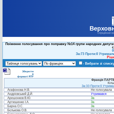
Верховн
Офіційний в
Поіменне голосування про поправку №14 групи народних депутаті
с
0
За:73 Проти:0 Утримал
Ріш
- Вибрати зі списк
Зберегти
в
форматі RTF
Фракція ПАРТ
Кіль
За:33 Проти:0 Утримал
Агафонова Н.В.
Не голосувала
Андрієвський Д.Й.
Утримався
Арешонков В.Ю.
За
Артюшенко І.А.
За
Барна О.С.
За
Бєлькова О.В.
Не голосувала