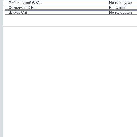
Рибчинський Є.Ю.
Не голосував
Фельдман О.Б.
Відсутній
Шахов С.В.
Не голосував