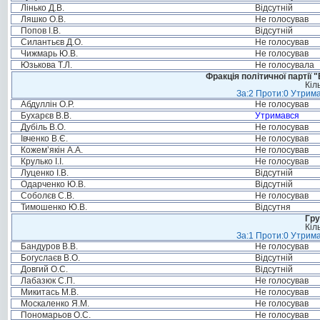
Лінько Д.В.
Відсутній
Ляшко О.В.
Не голосував
Попов І.В.
Відсутній
Силантьєв Д.О.
Не голосував
Чижмарь Ю.В.
Не голосував
Юзькова Т.Л.
Не голосувала
Фракція політичної партії
Кіл
За:2 Проти:0 Утрима
Абдуллін О.Р.
Не голосував
Бухарєв В.В.
Утримався
Дубіль В.О.
Не голосував
Івченко В.Є.
Не голосував
Кожем’якін А.А.
Не голосував
Крулько І.І.
Не голосував
Луценко І.В.
Відсутній
Одарченко Ю.В.
Відсутній
Соболєв С.В.
Не голосував
Тимошенко Ю.В.
Відсутня
Гру
Кіл
За:1 Проти:0 Утрима
Бандуров В.В.
Не голосував
Богуслаєв В.О.
Відсутній
Довгий О.С.
Відсутній
Лабазюк С.П.
Не голосував
Микитась М.В.
Не голосував
Москаленко Я.М.
Не голосував
Пономарьов О.С.
Не голосував