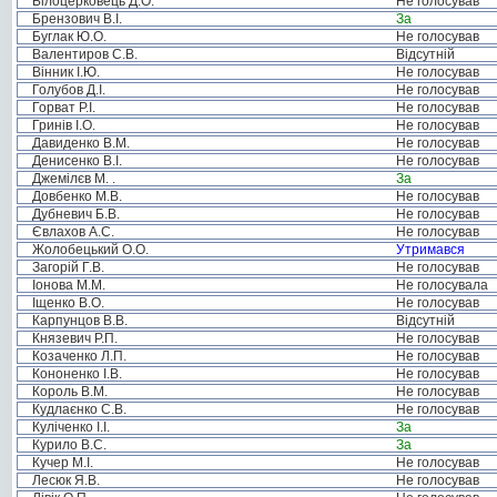
Білоцерковець Д.О.
Не голосував
Брензович В.І.
За
Буглак Ю.О.
Не голосував
Валентиров С.В.
Відсутній
Вінник І.Ю.
Не голосував
Голубов Д.І.
Не голосував
Горват Р.І.
Не голосував
Гринів І.О.
Не голосував
Давиденко В.М.
Не голосував
Денисенко В.І.
Не голосував
Джемілєв М. .
За
Довбенко М.В.
Не голосував
Дубневич Б.В.
Не голосував
Євлахов А.С.
Не голосував
Жолобецький О.О.
Утримався
Загорій Г.В.
Не голосував
Іонова М.М.
Не голосувала
Іщенко В.О.
Не голосував
Карпунцов В.В.
Відсутній
Князевич Р.П.
Не голосував
Козаченко Л.П.
Не голосував
Кононенко І.В.
Не голосував
Король В.М.
Не голосував
Кудлаєнко С.В.
Не голосував
Куліченко І.І.
За
Курило В.С.
За
Кучер М.І.
Не голосував
Лесюк Я.В.
Не голосував