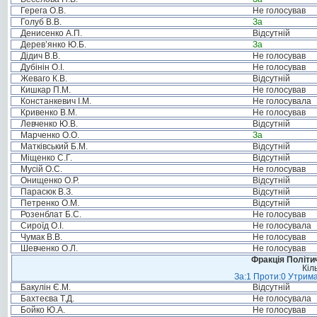
Герега О.В.
Не голосував
Голуб В.В.
За
Денисенко А.П.
Відсутній
Дерев’янко Ю.Б.
За
Дідич В.В.
Не голосував
Дубінін О.І.
Не голосував
Жеваго К.В.
Відсутній
Кишкар П.М.
Не голосував
Констанкевич І.М.
Не голосувала
Кривенко В.М.
Не голосував
Левченко Ю.В.
Відсутній
Марченко О.О.
За
Матківський Б.М.
Відсутній
Міщенко С.Г.
Відсутній
Мусій О.С.
Не голосував
Онищенко О.Р.
Відсутній
Парасюк В.З.
Відсутній
Петренко О.М.
Відсутній
Розенблат Б.С.
Не голосував
Сироїд О.І.
Не голосувала
Чумак В.В.
Не голосував
Шевченко О.Л.
Не голосував
Фракція Політич
Кіл
За:1 Проти:0 Утрима
Бакулін Є.М.
Відсутній
Бахтеєва Т.Д.
Не голосувала
Бойко Ю.А.
Не голосував