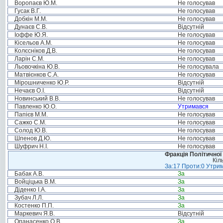
Воропаєв Ю.М.
Не голосував
Гусак В.Г.
Не голосував
Добкін М.М.
Не голосував
Дунаєв С.В.
Відсутній
Іоффе Ю.Я.
Не голосував
Кісельов А.М.
Не голосував
Колєсніков Д.В.
Не голосував
Ларін С.М.
Не голосував
Льовочкіна Ю.В.
Не голосувала
Матвієнков С.А.
Не голосував
Мірошниченко Ю.Р.
Відсутній
Нечаєв О.І.
Відсутній
Новинський В.В.
Не голосував
Павленко Ю.О.
Утримався
Папієв М.М.
Не голосував
Сажко С.М.
Не голосував
Солод Ю.В.
Не голосував
Шпенов Д.Ю.
Не голосував
Шуфрич Н.І.
Не голосував
Фракція Політичної
Кіл
За:17 Проти:0 Утрим
Бабак А.В.
За
Войціцька В.М.
За
Діденко І.А.
За
Зубач Л.Л.
За
Костенко П.П.
За
Маркевич Я.В.
Відсутній
Опанасенко О.В.
За