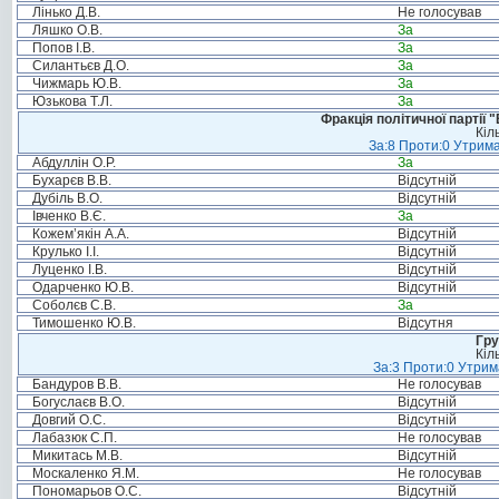
Лінько Д.В.
Не голосував
Ляшко О.В.
За
Попов І.В.
За
Силантьєв Д.О.
За
Чижмарь Ю.В.
За
Юзькова Т.Л.
За
Фракція політичної партії
Кіл
За:8 Проти:0 Утрима
Абдуллін О.Р.
За
Бухарєв В.В.
Відсутній
Дубіль В.О.
Відсутній
Івченко В.Є.
За
Кожем’якін А.А.
Відсутній
Крулько І.І.
Відсутній
Луценко І.В.
Відсутній
Одарченко Ю.В.
Відсутній
Соболєв С.В.
За
Тимошенко Ю.В.
Відсутня
Гру
Кіл
За:3 Проти:0 Утрим
Бандуров В.В.
Не голосував
Богуслаєв В.О.
Відсутній
Довгий О.С.
Відсутній
Лабазюк С.П.
Не голосував
Микитась М.В.
Відсутній
Москаленко Я.М.
Не голосував
Пономарьов О.С.
Відсутній