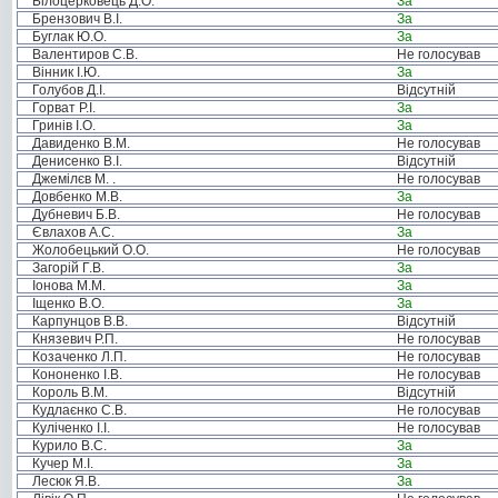
Білоцерковець Д.О.
За
Брензович В.І.
За
Буглак Ю.О.
За
Валентиров С.В.
Не голосував
Вінник І.Ю.
За
Голубов Д.І.
Відсутній
Горват Р.І.
За
Гринів І.О.
За
Давиденко В.М.
Не голосував
Денисенко В.І.
Відсутній
Джемілєв М. .
Не голосував
Довбенко М.В.
За
Дубневич Б.В.
Не голосував
Євлахов А.С.
За
Жолобецький О.О.
Не голосував
Загорій Г.В.
За
Іонова М.М.
За
Іщенко В.О.
За
Карпунцов В.В.
Відсутній
Князевич Р.П.
Не голосував
Козаченко Л.П.
Не голосував
Кононенко І.В.
Не голосував
Король В.М.
Відсутній
Кудлаєнко С.В.
Не голосував
Куліченко І.І.
Не голосував
Курило В.С.
За
Кучер М.І.
За
Лесюк Я.В.
За