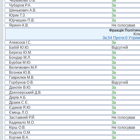
Червакова О.В.
За
Чубаров Р.А.
За
Шинькович А.В.
За
Юрик Т.З.
За
Юрчишин П.В.
За
Яриніч К.В.
Не голосував
Фракція Політи
Кіл
За:54 Проти:0 Утрима
Алексєєв І.С.
За
Бабій Ю.Ю.
Відсутній
Береза Ю.М.
За
Бондар М.Л.
За
Бурбак М.Ю.
За
Величкович М.Р.
За
Вознюк Ю.В.
За
Гаврилюк М.В.
За
Горбунов О.В.
Відсутній
Данілін В.Ю.
За
Дзензерський Д.В.
За
Дирів А.Б.
За
Драюк С.Є.
За
Єдаков Я.Ю.
За
Ємець Л.О.
За
Заставний Р.Й.
Не голосував
Кадикало М.О.
За
Кірш О.В.
Не голосував
Кодола О.М.
За
Корчик В.А.
За