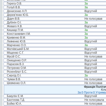
Герега О.В.
За
Голуб В.В.
За
Денисенко А.П.
Відсутній
Дерев’янко Ю.Б.
За
Дідич В.В.
Не голосував
Дубінін О.І.
За
Жеваго К.В.
Відсутній
Кишкар П.М.
За
Констанкевич І.М.
За
Кривенко В.М.
За
Левченко Ю.В.
Відсутній
Марченко О.О.
За
Матківський Б.М.
Відсутній
Міщенко С.Г.
Відсутній
Мусій О.С.
Не голосував
Онищенко О.Р.
Відсутній
Парасюк В.З.
Відсутній
Петренко О.М.
Відсутній
Розенблат Б.С.
Відсутній
Сироїд О.І.
За
Чумак В.В.
Не голосував
Шевченко О.Л.
Не голосував
Фракція Політич
Кіл
За:0 Проти:0 Утримал
Бакулін Є.М.
Відсутній
Бахтеєва Т.Д.
Не голосувала
Бойко Ю.А.
Не голосував