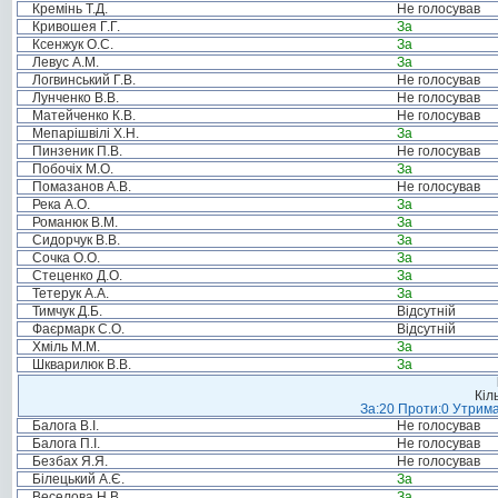
Кремінь Т.Д.
Не голосував
Кривошея Г.Г.
За
Ксенжук О.С.
За
Левус А.М.
За
Логвинський Г.В.
Не голосував
Лунченко В.В.
Не голосував
Матейченко К.В.
Не голосував
Мепарішвілі Х.Н.
За
Пинзеник П.В.
Не голосував
Побочіх М.О.
За
Помазанов А.В.
Не голосував
Река А.О.
За
Романюк В.М.
За
Сидорчук В.В.
За
Сочка О.О.
За
Стеценко Д.О.
За
Тетерук А.А.
За
Тимчук Д.Б.
Відсутній
Фаєрмарк С.О.
Відсутній
Хміль М.М.
За
Шкварилюк В.В.
За
Кіл
За:20 Проти:0 Утрима
Балога В.І.
Не голосував
Балога П.І.
Не голосував
Безбах Я.Я.
Не голосував
Білецький А.Є.
За
Веселова Н.В.
За