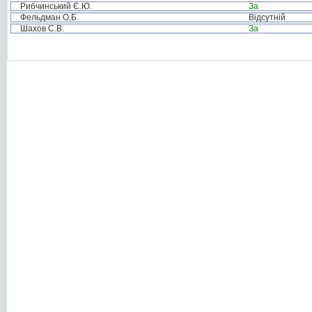
Рибчинський Є.Ю.
За
Фельдман О.Б.
Відсутній
Шахов С.В.
За