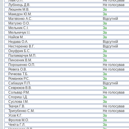
Лівік О.П.
Не голосував
Лубінець Д.В.
Не голосував
Люшняк М.В.
За
Македон Ю.М.
За
Матвієнко А.С.
Відсутній
Матузко О.О.
За
Мельник С.І.
За
Мельничук І.І.
За
Найєм М. .
За
Недава О.А.
Відсутній
Нестеренко В.Г.
Відсутній
Онуфрик Б.С.
За
Паламарчук М.П.
За
Пинзеник В.М.
За
Порошенко О.П.
Не голосував
Ревега О.В.
Не голосував
Ричкова Т.Б.
За
Романюк Р.С.
За
Сабашук П.П.
Відсутній
Севрюков В.В.
За
Сольвар Р.М.
Не голосував
Спориш І.Д.
За
Суслова І.М.
За
Ткачук Г.В.
Не голосував
Тригубенко С.М.
Не голосував
Усов К.Г.
За
Фролов М.О.
За
Чекіта Г.Л.
За