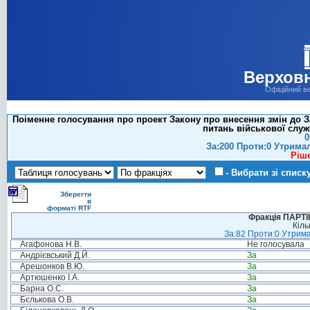
Верховн
Офіційний в
Поіменне голосування про проект Закону про внесення змін до З
питань військової служ
0
За:200 Проти:0 Утрима
Ріш
- Вибрати зі списк
Зберегти
в
форматі RTF
Фракція ПАРТ
Кіль
За:82 Проти:0 Утрима
Агафонова Н.В.
Не голосувала
Андрієвський Д.Й.
За
Арешонков В.Ю.
За
Артюшенко І.А.
За
Барна О.С.
За
Бєлькова О.В.
За