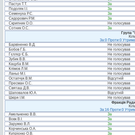
Пастух Т.Т.
За
Подоляк І.І.
За
Семенуха Р.С.
За
Сидорович Р.М.
За
Скрипник О.О.
Не голосував
Сотник О.С.
За
Група "
Кіл
За:0 Проти:0 Утрима
Барвіненко В.Д.
Не голосував
Бобов Г.Б.
Не голосував
Гєллєр Є.Б.
Не голосував
Зубик В.В.
Не голосував
Кацуба В.М.
Не голосував
Клімов Л.М.
Не голосував
Ланьо М.І.
Не голосував
Остапчук В.М.
Відсутній
Пресман О.С.
Не голосував
Святаш Д.В.
Не голосував
Шаповалов Ю.А.
Відсутній
Шкіря І.М.
Не голосував
Фракція Ради
Кіл
За:16 Проти:0 Утрим
Амельченко В.В.
За
Вовк В.І.
За
Заружко В.Л.
За
Корчинська О.А.
За
Купрієнко О.В.
За