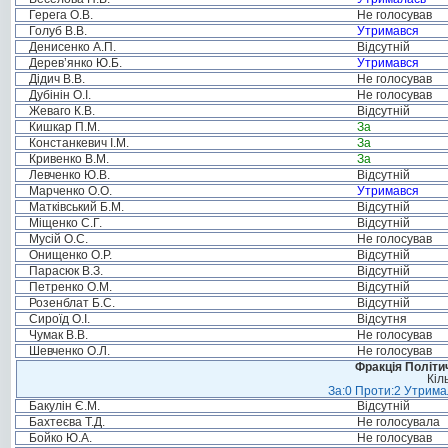
Герега О.В.
Не голосував
Голуб В.В.
Утримався
Денисенко А.П.
Відсутній
Дерев’янко Ю.Б.
Утримався
Дідич В.В.
Не голосував
Дубінін О.І.
Не голосував
Жеваго К.В.
Відсутній
Кишкар П.М.
За
Констанкевич І.М.
За
Кривенко В.М.
За
Левченко Ю.В.
Відсутній
Марченко О.О.
Утримався
Матківський Б.М.
Відсутній
Міщенко С.Г.
Відсутній
Мусій О.С.
Не голосував
Онищенко О.Р.
Відсутній
Парасюк В.З.
Відсутній
Петренко О.М.
Відсутній
Розенблат Б.С.
Відсутній
Сироїд О.І.
Відсутня
Чумак В.В.
Не голосував
Шевченко О.Л.
Не голосував
Фракція Політич
Кіл
За:0 Проти:2 Утримал
Бакулін Є.М.
Відсутній
Бахтеєва Т.Д.
Не голосувала
Бойко Ю.А.
Не голосував