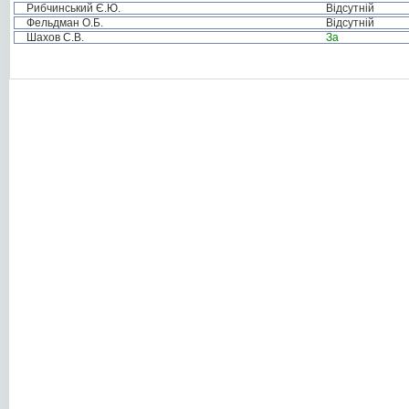
Рибчинський Є.Ю.
Відсутній
Фельдман О.Б.
Відсутній
Шахов С.В.
За