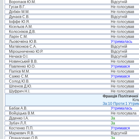
Воропаєв Ю.М.
Відсутній
Гусак В.Г.
Не голосував
Добкін М.М.
Не голосував
Дунаєв С.В.
Відсутній
Іоффе Ю.Я.
Не голосував
Кісельов А.М.
Не голосував
Колєсніков Д.В.
Не голосував
Ларін С.М.
Не голосував
Льовочкіна Ю.В.
Утрималась
Матвієнков С.А.
Відсутній
Мірошниченко Ю.Р.
Відсутній
Нечаєв О.І.
Відсутній
Новинський В.В.
Не голосував
Павленко Ю.О.
Утримався
Папієв М.М.
Не голосував
Сажко С.М.
Утримався
Солод Ю.В.
Не голосував
Шпенов Д.Ю.
Не голосував
Шуфрич Н.І.
Не голосував
Фракція Політичної
Кіл
За:10 Проти:1 Утрим
Бабак А.В.
Утрималась
Войціцька В.М.
Не голосувала
Діденко І.А.
За
Зубач Л.Л.
За
Костенко П.П.
Утримався
Маркевич Я.В.
Відсутній
Опанасенко О.В.
За