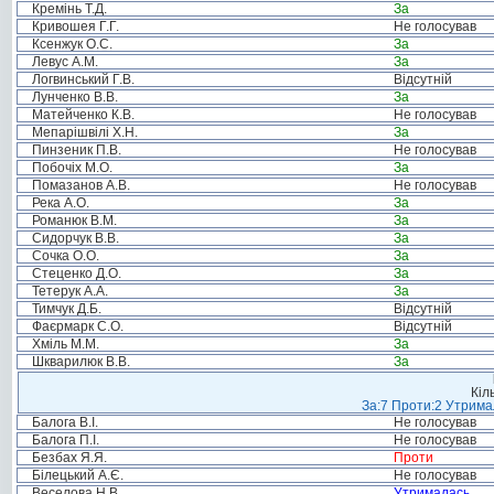
Кремінь Т.Д.
За
Кривошея Г.Г.
Не голосував
Ксенжук О.С.
За
Левус А.М.
За
Логвинський Г.В.
Відсутній
Лунченко В.В.
За
Матейченко К.В.
Не голосував
Мепарішвілі Х.Н.
За
Пинзеник П.В.
Не голосував
Побочіх М.О.
За
Помазанов А.В.
Не голосував
Река А.О.
За
Романюк В.М.
За
Сидорчук В.В.
За
Сочка О.О.
За
Стеценко Д.О.
За
Тетерук А.А.
За
Тимчук Д.Б.
Відсутній
Фаєрмарк С.О.
Відсутній
Хміль М.М.
За
Шкварилюк В.В.
За
Кіл
За:7 Проти:2 Утримал
Балога В.І.
Не голосував
Балога П.І.
Не голосував
Безбах Я.Я.
Проти
Білецький А.Є.
Не голосував
Веселова Н.В.
Утрималась