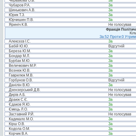
Червакова О.В.
За
Чубаров Р.А.
За
Шинькович А.В.
За
Юрик Т.З.
За
Юрчишин П.В.
За
Яриніч К.В.
Не голосував
Фракція Політи
Кіл
За:52 Проти:0 Утрима
Алексєєв І.С.
За
Бабій Ю.Ю.
Відсутній
Береза Ю.М.
За
Бондар М.Л.
За
Бурбак М.Ю.
За
Величкович М.Р.
За
Вознюк Ю.В.
За
Гаврилюк М.В.
За
Горбунов О.В.
Відсутній
Данілін В.Ю.
За
Дзензерський Д.В.
Не голосував
Дирів А.Б.
Не голосував
Драюк С.Є.
За
Єдаков Я.Ю.
За
Ємець Л.О.
За
Заставний Р.Й.
Не голосував
Кадикало М.О.
За
Кірш О.В.
За
Кодола О.М.
За
Корчик В.А.
За