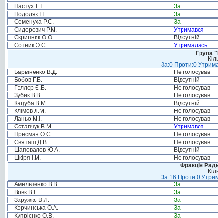
Пастух Т.Т.
За
Подоляк І.І.
За
Семенуха Р.С.
За
Сидорович Р.М.
Утримався
Скрипник О.О.
Відсутній
Сотник О.С.
Утрималась
Група "
Кіл
За:0 Проти:0 Утрима
Барвіненко В.Д.
Не голосував
Бобов Г.Б.
Відсутній
Гєллєр Є.Б.
Не голосував
Зубик В.В.
Не голосував
Кацуба В.М.
Відсутній
Клімов Л.М.
Не голосував
Ланьо М.І.
Не голосував
Остапчук В.М.
Утримався
Пресман О.С.
Не голосував
Святаш Д.В.
Не голосував
Шаповалов Ю.А.
Відсутній
Шкіря І.М.
Не голосував
Фракція Ради
Кіл
За:16 Проти:0 Утрим
Амельченко В.В.
За
Вовк В.І.
За
Заружко В.Л.
За
Корчинська О.А.
За
Купрієнко О.В.
За