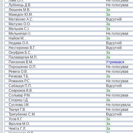
Лівік О.П.
Не голосував
Лубінець Д.В.
Не голосував
Люшняк М.В.
За
Македон Ю.М.
За
Матвієнко А.С.
Відсутній
Матузко О.О.
За
Мельник С.І.
За
Мельничук І.І.
Не голосував
Найєм М. .
За
Недава О.А.
Відсутній
Нестеренко В.Г.
Відсутній
Онуфрик Б.С.
За
Паламарчук М.П.
За
Пинзеник В.М.
Утримався
Порошенко О.П.
Не голосував
Ревега О.В.
Не голосував
Ричкова Т.Б.
За
Романюк Р.С.
Не голосував
Сабашук П.П.
Відсутній
Севрюков В.В.
За
Сольвар Р.М.
Не голосував
Спориш І.Д.
За
Суслова І.М.
Не голосувала
Ткачук Г.В.
Не голосував
Тригубенко С.М.
Відсутній
Усов К.Г.
За
Фролов М.О.
За
Чекіта Г.Л.
За