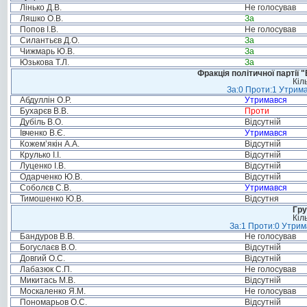
Лінько Д.В.
Не голосував
Ляшко О.В.
За
Попов І.В.
Не голосував
Силантьєв Д.О.
За
Чижмарь Ю.В.
За
Юзькова Т.Л.
За
Фракція політичної партії
Кіл
За:0 Проти:1 Утрима
Абдуллін О.Р.
Утримався
Бухарєв В.В.
Проти
Дубіль В.О.
Відсутній
Івченко В.Є.
Утримався
Кожем’якін А.А.
Відсутній
Крулько І.І.
Відсутній
Луценко І.В.
Відсутній
Одарченко Ю.В.
Відсутній
Соболєв С.В.
Утримався
Тимошенко Ю.В.
Відсутня
Гру
Кіл
За:1 Проти:0 Утрим
Бандуров В.В.
Не голосував
Богуслаєв В.О.
Відсутній
Довгий О.С.
Відсутній
Лабазюк С.П.
Не голосував
Микитась М.В.
Відсутній
Москаленко Я.М.
Не голосував
Пономарьов О.С.
Відсутній