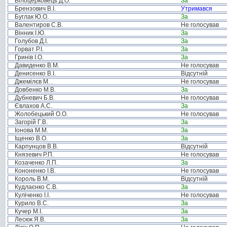
Білоцерковець Д.О.
За
Брензович В.І.
Утримався
Буглак Ю.О.
За
Валентиров С.В.
Не голосував
Вінник І.Ю.
За
Голубов Д.І.
За
Горват Р.І.
За
Гринів І.О.
За
Давиденко В.М.
Не голосував
Денисенко В.І.
Відсутній
Джемілєв М. .
Не голосував
Довбенко М.В.
За
Дубневич Б.В.
Не голосував
Євлахов А.С.
За
Жолобецький О.О.
Не голосував
Загорій Г.В.
За
Іонова М.М.
За
Іщенко В.О.
За
Карпунцов В.В.
Відсутній
Князевич Р.П.
Не голосував
Козаченко Л.П.
За
Кононенко І.В.
Не голосував
Король В.М.
Відсутній
Кудлаєнко С.В.
За
Куліченко І.І.
Не голосував
Курило В.С.
За
Кучер М.І.
За
Лесюк Я.В.
За