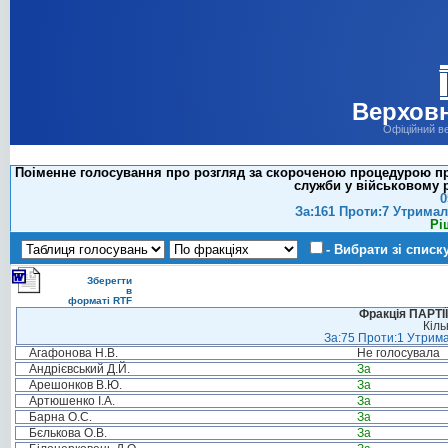
Верховн
Офіційний в
Поіменне голосування про розгляд за скороченою процедурою пр
служби у військовому р
0
За:161 Проти:7 Утримал
Рі
- Вибрати зі списк
Зберегти
в
форматі RTF
Фракція ПАРТ
Кіль
За:75 Проти:1 Утрима
Агафонова Н.В.
Не голосувала
Андрієвський Д.Й.
За
Арешонков В.Ю.
За
Артюшенко І.А.
За
Барна О.С.
За
Бєлькова О.В.
За