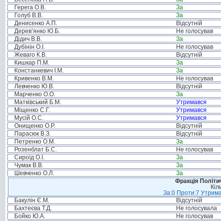
Герега О.В.
За
Голуб В.В.
За
Денисенко А.П.
Відсутній
Дерев’янко Ю.Б.
Не голосував
Дідич В.В.
За
Дубінін О.І.
Не голосував
Жеваго К.В.
Відсутній
Кишкар П.М.
За
Констанкевич І.М.
За
Кривенко В.М.
Не голосував
Левченко Ю.В.
Відсутній
Марченко О.О.
За
Матківський Б.М.
Утримався
Міщенко С.Г.
Утримався
Мусій О.С.
Утримався
Онищенко О.Р.
Відсутній
Парасюк В.З.
Відсутній
Петренко О.М.
За
Розенблат Б.С.
Не голосував
Сироїд О.І.
За
Чумак В.В.
За
Шевченко О.Л.
За
Фракція Політич
Кіл
За:0 Проти:7 Утрима
Бакулін Є.М.
Відсутній
Бахтеєва Т.Д.
Не голосувала
Бойко Ю.А.
Не голосував