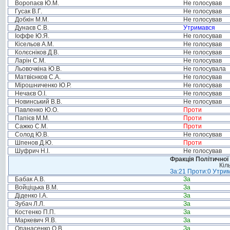
Воропаєв Ю.М.
Не голосував
Гусак В.Г.
Не голосував
Добкін М.М.
Не голосував
Дунаєв С.В.
Утримався
Іоффе Ю.Я.
Не голосував
Кісельов А.М.
Не голосував
Колєсніков Д.В.
Не голосував
Ларін С.М.
Не голосував
Льовочкіна Ю.В.
Не голосувала
Матвієнков С.А.
Не голосував
Мірошниченко Ю.Р.
Не голосував
Нечаєв О.І.
Не голосував
Новинський В.В.
Не голосував
Павленко Ю.О.
Проти
Папієв М.М.
Проти
Сажко С.М.
Проти
Солод Ю.В.
Не голосував
Шпенов Д.Ю.
Проти
Шуфрич Н.І.
Не голосував
Фракція Політичної
Кіл
За:21 Проти:0 Утрим
Бабак А.В.
За
Войціцька В.М.
За
Діденко І.А.
За
Зубач Л.Л.
За
Костенко П.П.
За
Маркевич Я.В.
За
Опанасенко О.В.
За