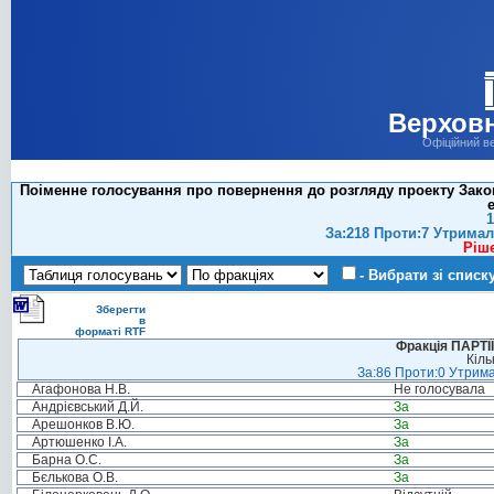
Верховн
Офіційний в
Поіменне голосування про повернення до розгляду проекту Закон
е
1
За:218 Проти:7 Утримал
Ріш
- Вибрати зі списк
Зберегти
в
форматі RTF
Фракція ПАРТ
Кіль
За:86 Проти:0 Утрима
Агафонова Н.В.
Не голосувала
Андрієвський Д.Й.
За
Арешонков В.Ю.
За
Артюшенко І.А.
За
Барна О.С.
За
Бєлькова О.В.
За