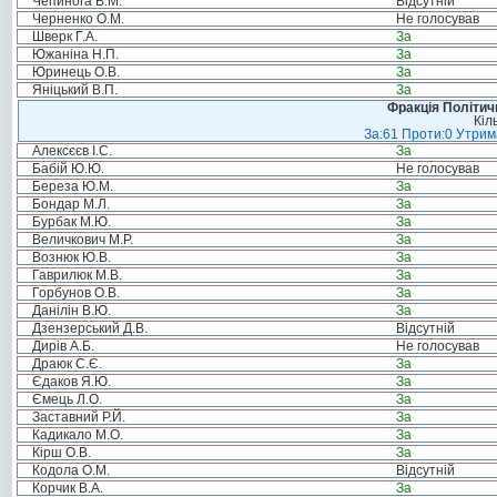
Чепинога В.М.
Відсутній
Черненко О.М.
Не голосував
Шверк Г.А.
За
Южаніна Н.П.
За
Юринець О.В.
За
Яніцький В.П.
За
Фракція Політи
Кіл
За:61 Проти:0 Утрима
Алексєєв І.С.
За
Бабій Ю.Ю.
Не голосував
Береза Ю.М.
За
Бондар М.Л.
За
Бурбак М.Ю.
За
Величкович М.Р.
За
Вознюк Ю.В.
За
Гаврилюк М.В.
За
Горбунов О.В.
За
Данілін В.Ю.
За
Дзензерський Д.В.
Відсутній
Дирів А.Б.
Не голосував
Драюк С.Є.
За
Єдаков Я.Ю.
За
Ємець Л.О.
За
Заставний Р.Й.
За
Кадикало М.О.
За
Кірш О.В.
За
Кодола О.М.
Відсутній
Корчик В.А.
За