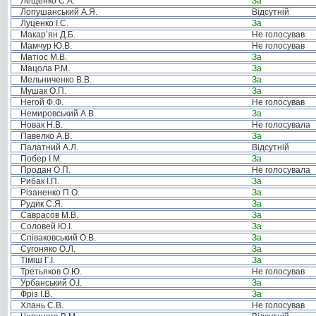
Лещенко С.А.
За
Лопушанський А.Я.
Відсутній
Луценко І.С.
За
Макар’ян Д.Б.
Не голосував
Мамчур Ю.В.
Не голосував
Матіос М.В.
За
Мацола Р.М.
За
Мельниченко В.В.
За
Мушак О.П.
За
Негой Ф.Ф.
Не голосував
Немировський А.В.
За
Новак Н.В.
Не голосувала
Павелко А.В.
За
Палатний А.Л.
Відсутній
Побер І.М.
За
Продан О.П.
Не голосувала
Рибак І.П.
За
Різаненко П.О.
За
Рудик С.Я.
За
Саврасов М.В.
За
Соловей Ю.І.
За
Співаковський О.В.
За
Сугоняко О.Л.
За
Тіміш Г.І.
За
Третьяков О.Ю.
Не голосував
Урбанський О.І.
За
Фріз І.В.
За
Хлань С.В.
Не голосував