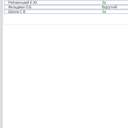
Рибчинський Є.Ю.
За
Фельдман О.Б.
Відсутній
Шахов С.В.
За