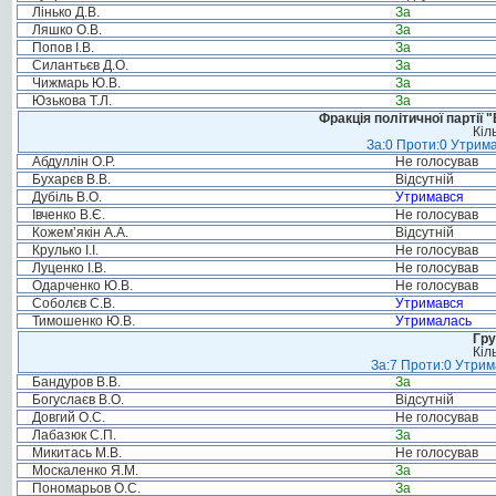
Лінько Д.В.
За
Ляшко О.В.
За
Попов І.В.
За
Силантьєв Д.О.
За
Чижмарь Ю.В.
За
Юзькова Т.Л.
За
Фракція політичної партії
Кіл
За:0 Проти:0 Утрима
Абдуллін О.Р.
Не голосував
Бухарєв В.В.
Відсутній
Дубіль В.О.
Утримався
Івченко В.Є.
Не голосував
Кожем’якін А.А.
Відсутній
Крулько І.І.
Не голосував
Луценко І.В.
Не голосував
Одарченко Ю.В.
Не голосував
Соболєв С.В.
Утримався
Тимошенко Ю.В.
Утрималась
Гру
Кіл
За:7 Проти:0 Утрим
Бандуров В.В.
За
Богуслаєв В.О.
Відсутній
Довгий О.С.
Не голосував
Лабазюк С.П.
За
Микитась М.В.
Не голосував
Москаленко Я.М.
За
Пономарьов О.С.
За