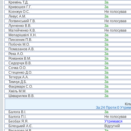
Кремінь Т.Д.
За
Кривошея Г.Г.
За
Ксенжук О.С.
Не голосував
Левус А.М.
За
Логвинський Г.В.
Не голосував
Лунченко В.В.
За
Матейченко К.В.
Не голосував
Мепарішвілі Х.Н.
За
Пинзеник П.В.
За
Побочіх М.О.
За
Помазанов А.В.
За
Река А.О.
За
Романюк В.М.
За
Сидорчук В.В.
За
Сочка О.О.
За
Стеценко Д.О.
За
Тетерук А.А.
За
Тимчук Д.Б.
За
Фаєрмарк С.О.
За
Хміль М.М.
За
Шкварилюк В.В.
За
Кіл
За:24 Проти:0 Утрима
Балога В.І.
За
Балога П.І.
Не голосував
Безбах Я.Я.
Утримався
Білецький А.Є.
Відсутній
Веселова Н.В.
За