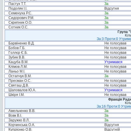
Пастух Т.Т.
За
Подоляк І.І.
Відсутня
Семенуха Р.С.
За
Сидорович Р.М.
За
Скрипник О.О.
За
Сотник О.С.
За
Група "
Кіл
За:3 Проти:0 Утрима
Барвіненко В.Д.
Не голосував
Бобов Г.Б.
Не голосував
Гєллєр Є.Б.
Не голосував
Зубик В.В.
Не голосував
Кацуба В.М.
Утримався
Клімов Л.М.
Не голосував
Ланьо М.І.
Не голосував
Остапчук В.М.
За
Пресман О.С.
Не голосував
Святаш Д.В.
Не голосував
Шаповалов Ю.А.
Утримався
Шкіря І.М.
Не голосував
Фракція Ради
Кіл
За:16 Проти:0 Утрим
Амельченко В.В.
За
Вовк В.І.
За
Заружко В.Л.
За
Корчинська О.А.
Відсутня
Купрієнко О.В.
Відсутній