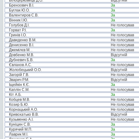
Білоцерковець Д.О.
Відсутній
Брензович В.І.
За
Буглак Ю.О.
За
Валентиров С.В.
За
Вінник І.Ю.
За
Голубов Д.І.
Не голосував
Горват Р.І.
За
Гринів І.О.
Не голосував
Давиденко В.М.
Не голосував
Денисенко В.І.
Не голосував
Джемілєв М. .
Не голосував
Довбенко М.В.
Відсутній
Дубневич Б.В.
За
Євлахов А.С.
Не голосував
Жолобецький О.О.
Відсутній
Загорій Г.В.
Не голосував
Зварич Р.М.
Відсутній
Іщейкін К.Є.
За
Каплін С.М.
Не голосував
Кіт А.Б.
За
Кобцев М.В.
Не голосував
Козир Б.Ю.
Не голосував
Корнацький А.О.
Не голосував
Кривохатько В.В.
Відсутній
Кузьменко А.І.
Не голосував
Куніцин С.В.
За
Курячий М.П.
За
Лаврик М.І.
За