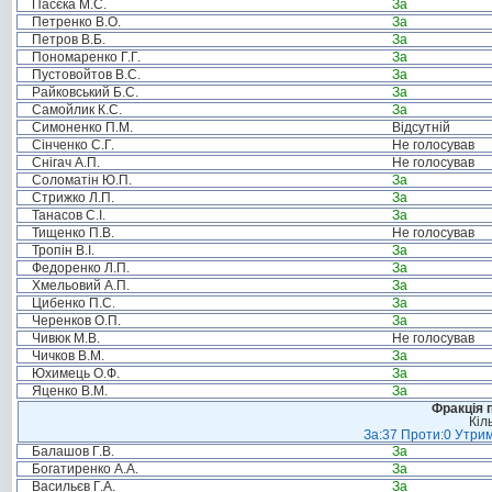
Пасєка М.С.
За
Петренко В.О.
За
Петров В.Б.
За
Пономаренко Г.Г.
За
Пустовойтов В.С.
За
Райковський Б.С.
За
Самойлик К.С.
За
Симоненко П.М.
Відсутній
Сінченко С.Г.
Не голосував
Снігач А.П.
Не голосував
Соломатін Ю.П.
За
Стрижко Л.П.
За
Танасов С.І.
За
Тищенко П.В.
Не голосував
Тропін В.І.
За
Федоренко Л.П.
За
Хмельовий А.П.
За
Цибенко П.С.
За
Черенков О.П.
За
Чивюк М.В.
Не голосував
Чичков В.М.
За
Юхимець О.Ф.
За
Яценко В.М.
За
Фракція п
Кіл
За:37 Проти:0 Утрим
Балашов Г.В.
За
Богатиренко А.А.
За
Васильєв Г.А.
За