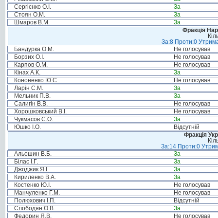
Сергієнко О.І.
За
Стоян О.М.
За
Шмаров В.М.
За
Фракція Нар
Кіл
За:8 Проти:0 Утрима
Бандурка О.М.
Не голосував
Борзих О.І.
Не голосував
Карпов О.М.
Не голосував
Кінах А.К.
За
Кононенко Ю.С.
Не голосував
Ларін С.М.
За
Мельник П.В.
За
Салигін В.В.
Не голосував
Хорошковський В.І.
Не голосував
Чукмасов С.О.
За
Юшко І.О.
Відсутній
Фракція Ук
Кіл
За:14 Проти:0 Утрим
Альошин В.Б.
За
Білас І.Г.
За
Джоджик Я.І.
За
Кириленко В.А.
За
Костенко Ю.І.
Не голосував
Манчуленко Г.М.
Не голосував
Полюхович І.П.
Відсутній
Слободян О.В.
За
Федорин Я.В.
Не голосував