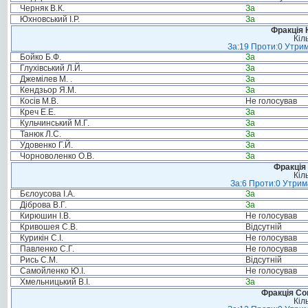
Черняк В.К.
За
Юхновський І.Р.
За
Фракція 
Кіл
За:19 Проти:0 Утрим
Бойко Б.Ф.
За
Глухівський Л.Й.
За
Джемілев М. .
За
Кендзьор Я.М.
За
Косів М.В.
Не голосував
Креч Е.Е.
За
Кульчинський М.Г.
За
Танюк Л.С.
За
Удовенко Г.Й.
За
Чорноволенко О.В.
За
Фракція 
Кіл
За:6 Проти:0 Утрим
Бєлоусова І.А.
За
Діброва В.Г.
За
Кирюшин І.В.
Не голосував
Кривошея С.В.
Відсутній
Курикін С.І.
Не голосував
Павленко С.Г.
Не голосував
Рись С.М.
Відсутній
Самойленко Ю.І.
Не голосував
Хмельницький В.І.
За
Фракція Соц
Кіл