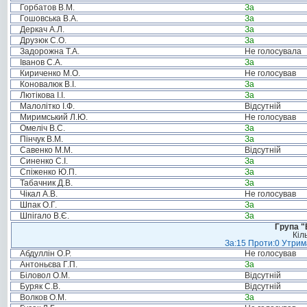
Горбатов В.М.
За
Гошовська В.А.
За
Деркач А.Л.
За
Друзюк С.О.
За
Задорожна Т.А.
Не голосувала
Іванов С.А.
За
Кириченко М.О.
Не голосував
Коновалюк В.І.
За
Лютікова І.І.
За
Малолітко І.Ф.
Відсутній
Миримський Л.Ю.
Не голосував
Омеліч В.С.
За
Пінчук В.М.
За
Савенко М.М.
Відсутній
Синенко С.І.
За
Спіженко Ю.П.
За
Табачник Д.В.
За
Чікал А.В.
Не голосував
Шпак О.Г.
За
Шпігало В.Є.
За
Група "
Кіл
За:15 Проти:0 Утрима
Абдуллін О.Р.
Не голосував
Антоньєва Г.П.
За
Біловол О.М.
Відсутній
Буряк С.В.
Відсутній
Волков О.М.
За