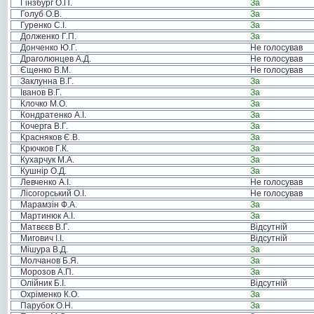
Гінзбург О.П.
За
Голуб О.В.
За
Гуренко С.І.
За
Долженко Г.П.
За
Донченко Ю.Г.
Не голосував
Драголюнцев А.Д.
Не голосував
Єщенко В.М.
Не голосував
Заклунна В.Г.
За
Іванов В.Г.
За
Клочко М.О.
За
Кондратенко А.І.
За
Кочерга В.Г.
За
Красняков Є.В.
За
Крючков Г.К.
За
Кухарчук М.А.
За
Кушнір О.Д.
За
Левченко А.І.
Не голосував
Лісогорський О.І.
Не голосував
Марамзін Ф.А.
За
Мартинюк А.І.
За
Матвєєв В.Г.
Відсутній
Мигович І.І.
Відсутній
Мішура В.Д.
За
Молчанов Б.Я.
За
Морозов А.П.
За
Олійник Б.І.
Відсутній
Охріменко К.О.
За
Парубок О.Н.
За