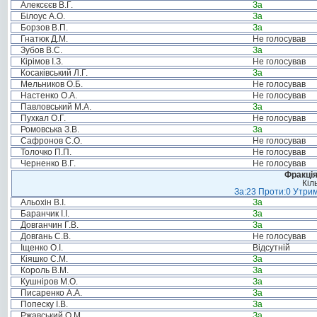
Алексєєв В.Г.
За
Білоус А.О.
За
Борзов В.П.
За
Гнатюк Д.М.
Не голосував
Зубов В.С.
За
Кірімов І.З.
Не голосував
Косаківський Л.Г.
За
Мельников О.Б.
Не голосував
Настенко О.А.
Не голосував
Павловський М.А.
За
Пухкал О.Г.
Не голосував
Ромовська З.В.
За
Сафронов С.О.
Не голосував
Толочко П.П.
Не голосував
Черненко В.Г.
Не голосував
Фракція
Кіл
За:23 Проти:0 Утрим
Альохін В.І.
За
Баранчик І.І.
За
Довганчин Г.В.
За
Довгань С.В.
Не голосував
Іщенко О.І.
Відсутній
Кіяшко С.М.
За
Король В.М.
За
Кушніров М.О.
За
Писаренко А.А.
За
Попеску І.В.
За
Ржавський О.М.
За