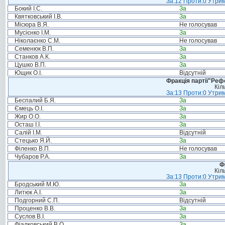
За:12 Проти:0 Утрим
Бокий І.С.
За
Квятковський І.В.
За
Місюра В.Я.
Не голосував
Мусієнко І.М.
За
Ніколаєнко С.М.
Не голосував
Семенюк В.П.
За
Станков А.К.
За
Цушко В.П.
За
Ющик О.І.
Відсутній
Фракція партії"Реф
Кіл
За:13 Проти:0 Утрим
Беспалий Б.Я.
За
Ємець О.І.
За
Жир О.О.
За
Осташ І.І.
За
Салій І.М.
Відсутній
Стецько Я.Й.
За
Філенко В.П.
Не голосував
Чубаров Р.А.
За
Ф
Кіл
За:13 Проти:0 Утрим
Бродський М.Ю.
За
Литюк А.І.
За
Подгорний С.П.
Відсутній
Проценко В.В.
За
Суслов В.І.
За
Фіалковський В.О.
За