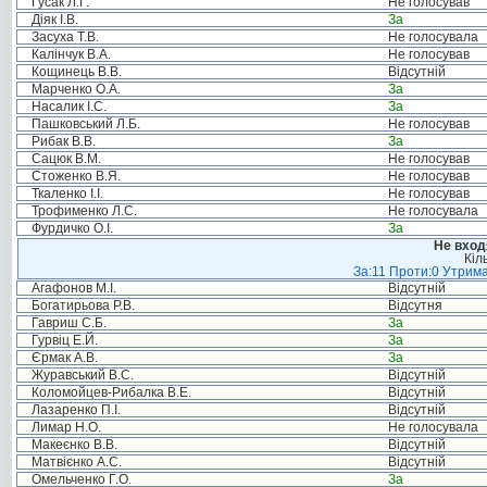
Гусак Л.Г.
Не голосував
Діяк І.В.
За
Засуха Т.В.
Не голосувала
Калінчук В.А.
Не голосував
Кощинець В.В.
Відсутній
Марченко О.А.
За
Насалик І.С.
За
Пашковський Л.Б.
Не голосував
Рибак В.В.
За
Сацюк В.М.
Не голосував
Стоженко В.Я.
Не голосував
Ткаленко І.І.
Не голосував
Трофименко Л.С.
Не голосувала
Фурдичко О.І.
За
Не вход
Кіл
За:11 Проти:0 Утрима
Агафонов М.І.
Відсутній
Богатирьова Р.В.
Відсутня
Гавриш С.Б.
За
Гурвіц Е.Й.
За
Єрмак А.В.
За
Журавський В.С.
Відсутній
Коломойцев-Рибалка В.Е.
Відсутній
Лазаренко П.І.
Відсутній
Лимар Н.О.
Не голосувала
Макеєнко В.В.
Відсутній
Матвієнко А.С.
Відсутній
Омельченко Г.О.
За