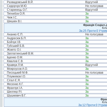
Развадовський В.Й.
Відсутній
Сидорчук М.Ю.
Не голосував
Старинець О.Г.
Відсутній
Тягнибок О.Я.
За
Чиж І.С.
За
Шишкін В.І.
За
Фракція Соціал-д
Кіл
За:25 Проти:0 Утрим
Ананко Є.П.
Не голосував
Андресюк Б.П.
За
Бойчук І.В.
За
Губський Б.В.
За
Жовтіс О.І.
За
Заплатинський В.М.
За
Іщенко О.М.
За
Ківалов С.В.
За
Кравчук Л.М.
Відсутній
Мокроусов А.О.
За
Песоцький М.Ф.
Не голосував
Плужніков І.О.
За
Сігал Є.Я.
За
Фесенко К.Г.
За
Франчук І.А.
За
Шиллер Р.І.
За
Шушкевич В.Г.
За
Фрак
Кіл
За:12 Проти:0 Утрима