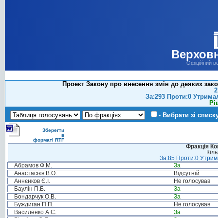
Верховн
Офіційний в
Проект Закону про внесення змін до деяких зако
2
За:293 Проти:0 Утрима
Рі
- Вибрати зі списк
Зберегти
в
форматі RTF
Фракція Ком
Кіль
За:85 Проти:0 Утрима
Абрамов Ф.М.
За
Анастасієв В.О.
Відсутній
Аннєнков Є.І.
Не голосував
Баулін П.Б.
За
Бондарчук О.В.
За
Буждиган П.П.
Не голосував
Василенко А.С.
За