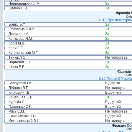
Черновецький Л.М.
За
Шевчук С.В.
За
Фракція 
Кіл
За:18 Проти:0 Утрим
Бойко Б.Ф.
За
Глухівський Л.Й.
За
Джемілев М. .
За
Кендзьор Я.М.
За
Косів М.В.
За
Креч Е.Е.
За
Кульчинський М.Г.
За
Танюк Л.С.
Не голосував
Чорновіл Т.В.
За
Шепа В.В.
За
Фракція 
Кіл
За:2 Проти:0 Утрим
Бєлоусова І.А.
Відсутня
Діброва В.Г.
Не голосував
Кирюшин І.В.
Відсутній
Кривошея С.В.
За
Курикін С.І.
Відсутній
Павленко С.Г.
Відсутній
Рись С.М.
Не голосував
Самойленко Ю.І.
Відсутній
Хмельницький В.І.
Не голосував
Фракція Соц
Кіл