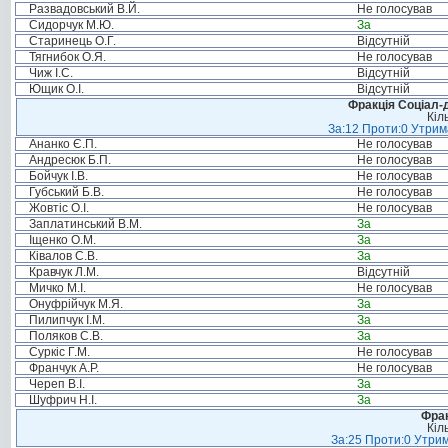
Развадовський В.Й.
Не голосував
Сидорчук М.Ю.
За
Старинець О.Г.
Відсутній
Тягнибок О.Я.
Не голосував
Чиж І.С.
Відсутній
Ющик О.І.
Відсутній
Фракція Соціал-д
Кіл
За:12 Проти:0 Утрима
Ананко Є.П.
Не голосував
Андресюк Б.П.
Не голосував
Бойчук І.В.
Не голосував
Губський Б.В.
Не голосував
Жовтіс О.І.
Не голосував
Заплатинський В.М.
За
Іщенко О.М.
За
Ківалов С.В.
За
Кравчук Л.М.
Відсутній
Мичко М.І.
Не голосував
Онуфрійчук М.Я.
За
Пилипчук І.М.
За
Поляков С.В.
За
Суркіс Г.М.
Не голосував
Франчук А.Р.
Не голосував
Череп В.І.
За
Шуфрич Н.І.
За
Фрак
Кіл
За:25 Проти:0 Утрим