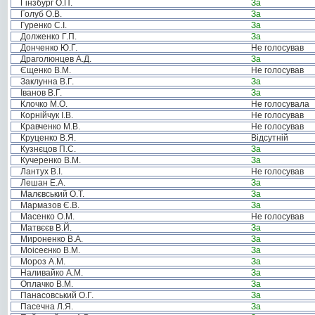
Гінзбург О.П.
За
Голуб О.В.
За
Гуренко С.І.
За
Долженко Г.П.
За
Донченко Ю.Г.
Не голосував
Драголюнцев А.Д.
За
Єщенко В.М.
Не голосував
Заклунна В.Г.
За
Іванов В.Г.
За
Клочко М.О.
Не голосувала
Корнійчук І.В.
Не голосував
Кравченко М.В.
Не голосував
Круценко В.Я.
Відсутній
Кузнєцов П.С.
За
Кучеренко В.М.
За
Лантух В.І.
Не голосував
Лешан Е.А.
За
Малєвський О.Т.
За
Мармазов Є.В.
За
Масенко О.М.
Не голосував
Матвєєв В.Й.
За
Мироненко В.А.
За
Моісеєнко В.М.
За
Мороз А.М.
За
Наливайко А.М.
За
Оплачко В.М.
За
Панасовський О.Г.
За
Пасечна Л.Я.
За