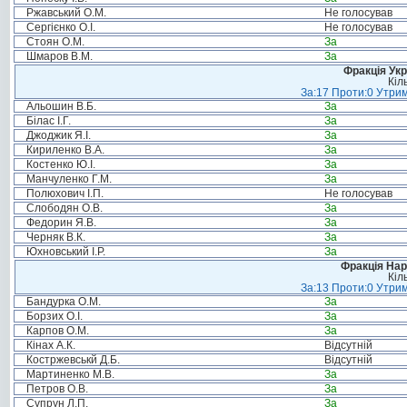
Ржавський О.М.
Не голосував
Сергієнко О.І.
Не голосував
Стоян О.М.
За
Шмаров В.М.
За
Фракція Ук
Кіл
За:17 Проти:0 Утрим
Альошин В.Б.
За
Білас І.Г.
За
Джоджик Я.І.
За
Кириленко В.А.
За
Костенко Ю.І.
За
Манчуленко Г.М.
За
Полюхович І.П.
Не голосував
Слободян О.В.
За
Федорин Я.В.
За
Черняк В.К.
За
Юхновський І.Р.
За
Фракція Нар
Кіл
За:13 Проти:0 Утрим
Бандурка О.М.
За
Борзих О.І.
За
Карпов О.М.
За
Кінах А.К.
Відсутній
Костржевськй Д.Б.
Відсутній
Мартиненко М.В.
За
Петров О.В.
За
Супрун Л.П.
За