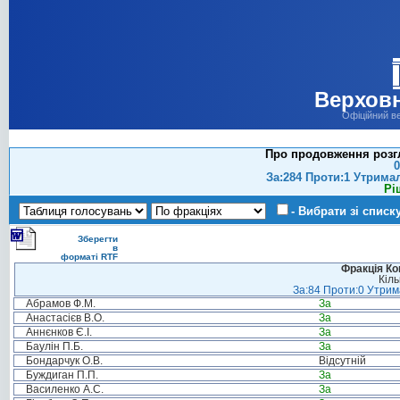
Верховн
Офіційний в
Про продовження розгл
0
За:284 Проти:1 Утрима
Рі
- Вибрати зі списк
Зберегти
в
форматі RTF
Фракція Ком
Кіль
За:84 Проти:0 Утрима
Абрамов Ф.М.
За
Анастасієв В.О.
За
Аннєнков Є.І.
За
Баулін П.Б.
За
Бондарчук О.В.
Відсутній
Буждиган П.П.
За
Василенко А.С.
За