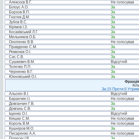
Алексєєв В.Г.
Не голосував
Білоус А.О.
За
Борзов В.П.
За
Гнатюк Д.М.
За
Зубов В.С.
За
Кірімов І.З.
За
Косаківський Л.Г.
За
Мельников О.Б.
За
Онопенко В.В.
Не голосував
Правденко С.М.
За
Ременюк О.І.
За
Сас С.В.
За
Сушкевич В.М.
Відсутній
Толочко П.П.
За
Черненко В.Г.
За
Юхновський О.І.
За
Фракція
Кіл
За:15 Проти:0 Утрима
Альохін В.І.
Відсутній
Баранчик І.І.
Не голосував
Довганчин Г.В.
За
Довгань С.В.
За
Іщенко О.І.
Відсутній
Кіяшко С.М.
Не голосував
Король В.М.
Не голосував
Кушніров М.О.
За
Писаренко А.А.
Не голосував
Попеску І.В.
За