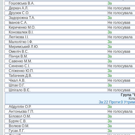
Гошовська В.А.
За
Деркач А.Л.
Не голосував
Друзюк С.О.
Не голосувала
Задорожна Т.А.
За
Іванов С.А.
Не голосував
Кириченко М.О.
Не голосував
Коновалюк В.І.
За
Лютікова І.І.
Не голосувала
Малолітко І.Ф.
За
Миримський Л.Ю.
За
Омеліч В.С.
Не голосував
Пінчук В.М.
За
Савенко М.М.
За
Синенко С.І.
Не голосувала
Спіженко Ю.П.
За
Табачник Д.В.
За
Чікал А.В.
Не голосував
Шпак О.Г.
За
Шпігало В.Є.
Не голосував
Група "
Кіл
За:22 Проти:0 Утрима
Абдуллін О.Р.
За
Антоньєва Г.П.
Не голосувала
Біловол О.М.
За
Буряк С.В.
За
Волков О.М.
За
Гусак Л.Г.
За