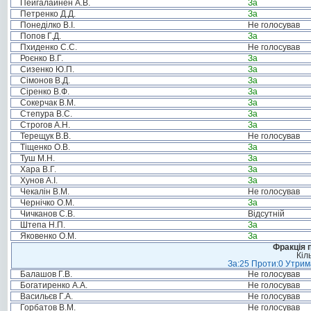
Пейгалайнен А.В.
За
Петренко Д.Д.
За
Понеділко В.І.
Не голосував
Попов Г.Д.
За
Пхиденко С.С.
Не голосував
Роєнко В.Г.
За
Сизенко Ю.П.
За
Сімонов В.Д.
За
Сіренко В.Ф.
За
Сокерчак В.М.
За
Степура В.С.
За
Строгов А.Н.
За
Терещук В.В.
Не голосував
Тіщенко О.В.
За
Туш М.Н.
За
Хара В.Г.
За
Хунов А.І.
За
Чекалін В.М.
Не голосував
Чернічко О.М.
За
Чичканов С.В.
Відсутній
Штепа Н.П.
За
Яковенко О.М.
За
Фракція п
Кіл
За:25 Проти:0 Утрима
Балашов Г.В.
Не голосував
Богатиренко А.А.
Не голосував
Васильєв Г.А.
Не голосував
Горбатов В.М.
Не голосував