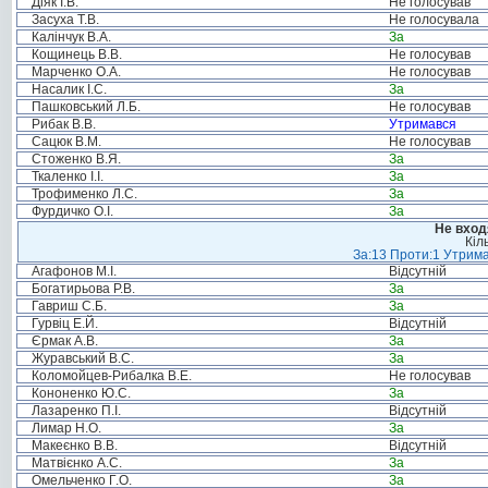
Діяк І.В.
Не голосував
Засуха Т.В.
Не голосувала
Калінчук В.А.
За
Кощинець В.В.
Не голосував
Марченко О.А.
Не голосував
Насалик І.С.
За
Пашковський Л.Б.
Не голосував
Рибак В.В.
Утримався
Сацюк В.М.
Не голосував
Стоженко В.Я.
За
Ткаленко І.І.
За
Трофименко Л.С.
За
Фурдичко О.І.
За
Не вход
Кіл
За:13 Проти:1 Утрима
Агафонов М.І.
Відсутній
Богатирьова Р.В.
За
Гавриш С.Б.
За
Гурвіц Е.Й.
Відсутній
Єрмак А.В.
За
Журавський В.С.
За
Коломойцев-Рибалка В.Е.
Не голосував
Кононенко Ю.С.
За
Лазаренко П.І.
Відсутній
Лимар Н.О.
За
Макеєнко В.В.
Відсутній
Матвієнко А.С.
За
Омельченко Г.О.
За