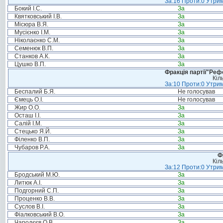
За:16 Проти:0 Утрим
Бокий І.С.
За
Квятковський І.В.
За
Місюра В.Я.
За
Мусієнко І.М.
За
Ніколаєнко С.М.
За
Семенюк В.П.
За
Станков А.К.
За
Цушко В.П.
За
Фракція партії"Реф
Кіл
За:10 Проти:0 Утрим
Беспалий Б.Я.
Не голосував
Ємець О.І.
Не голосував
Жир О.О.
За
Осташ І.І.
За
Салій І.М.
За
Стецько Я.Й.
За
Філенко В.П.
За
Чубаров Р.А.
За
Ф
Кіл
За:12 Проти:0 Утрим
Бродський М.Ю.
За
Литюк А.І.
За
Подгорний С.П.
За
Проценко В.В.
За
Суслов В.І.
За
Фіалковський В.О.
За
Чародєєв О.В.
За