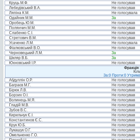
Круць М.Ф.
Не голосував
Лебедівський В.А.
Не голосував
Ляпіна К.М.
Не голосувала
Одайник М.М.
За
Оробець Ю.М.
Не голосував
Полянчич М.М.
Не голосував
Слабенко С.І.
Не голосував
Стретович В.М.
Не голосував
Усаченко Л.М.
Не голосувала
Фіалковський В.О.
Не голосував
Черновецький Л.М.
За
Шкляр В.Б.
За
Юхновський І.Р.
Не голосував
Фракція
Кіл
За:0 Проти:0 Утрима
Абдуллін О.Р.
Не голосував
Баграєв М.Г.
Не голосував
Бірюк Л.В.
Не голосував
Борзих О.І.
Не голосував
Волинець М.Я.
Не голосував
Гладій М.В.
Не голосував
Зубов В.С.
Не голосував
Кирильчук Є.І.
Не голосував
Константинов Є.С.
Не голосував
Крук Ю.Б.
Не голосував
Лукашук О.Г.
Не голосував
Омельченко Г.О.
Не голосував