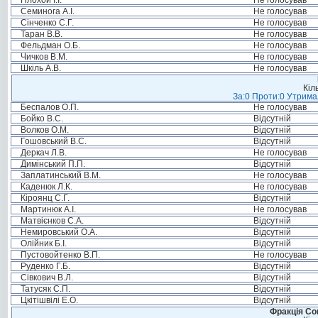
Плохой І.І.
Не голосував
Семинога А.І.
Не голосував
Сінченко С.Г.
Не голосував
Таран В.В.
Не голосував
Фельдман О.Б.
Не голосував
Чичков В.М.
Не голосував
Шкіль А.В.
Не голосував
Кіл
За:0 Проти:0 Утримал
Беспалов О.П.
Не голосував
Бойко В.С.
Відсутній
Волков О.М.
Відсутній
Гошовський В.С.
Відсутній
Деркач Л.В.
Не голосував
Димінський П.П.
Відсутній
Заплатинський В.М.
Не голосував
Каденюк Л.К.
Не голосував
Кіроянц С.Г.
Відсутній
Мартинюк А.І.
Не голосував
Матвієнков С.А.
Відсутній
Немировський О.А.
Відсутній
Олійник Б.І.
Відсутній
Пустовойтенко В.П.
Не голосував
Руденко Г.Б.
Відсутній
Сівкович В.Л.
Відсутній
Татусяк С.П.
Відсутній
Цкітішвілі Е.О.
Відсутній
Фракція Соц