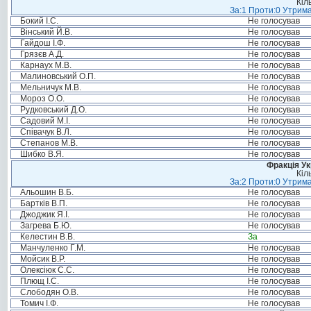
Кіл
За:1 Проти:0 Утрима
Бокий І.С.
Не голосував
Вінський Й.В.
Не голосував
Гайдош І.Ф.
Не голосував
Грязєв А.Д.
Не голосував
Карнаух М.В.
Не голосував
Малиновський О.П.
Не голосував
Мельничук М.В.
Не голосував
Мороз О.О.
Не голосував
Рудковський Д.О.
Не голосував
Садовий М.І.
Не голосував
Співачук В.Л.
Не голосував
Степанов М.В.
Не голосував
Шибко В.Я.
Не голосував
Фракція Ук
Кіл
За:2 Проти:0 Утрима
Альошин В.Б.
Не голосував
Бартків В.П.
Не голосував
Джоджик Я.І.
Не голосував
Загрева Б.Ю.
Не голосував
Келестин В.В.
За
Манчуленко Г.М.
Не голосував
Мойсик В.Р.
Не голосував
Олексіюк С.С.
Не голосував
Плющ І.С.
Не голосував
Слободян О.В.
Не голосував
Томич І.Ф.
Не голосував