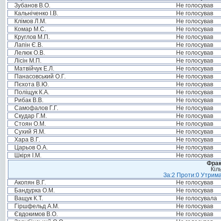
Зубанов В.О.
Не голосував
Кальніченко І.В.
Не голосував
Клімов Л.М.
Не голосував
Комар М.С.
Не голосував
Круглов М.П.
Не голосував
Лапін Є.В.
Не голосував
Лелюк О.В.
Не голосував
Лісін М.П.
Не голосував
Матвійчук Е.Л.
Не голосував
Панасовський О.Г.
Не голосував
Пєхота В.Ю.
Не голосував
Поліщук К.А.
Не голосував
Рибак В.В.
Не голосував
Самофалов Г.Г.
Не голосував
Скудар Г.М.
Не голосував
Стоян О.М.
Не голосував
Сухий Я.М.
Не голосував
Хара В.Г.
Не голосував
Царьов О.А.
Не голосував
Шкіря І.М.
Не голосував
Фрак
Кіл
За:2 Проти:0 Утрима
Акопян В.Г.
Не голосував
Бандурка О.М.
Не голосував
Ващук К.Т.
Не голосувала
Гіршфельд А.М.
Не голосував
Євдокимов В.О.
Не голосував