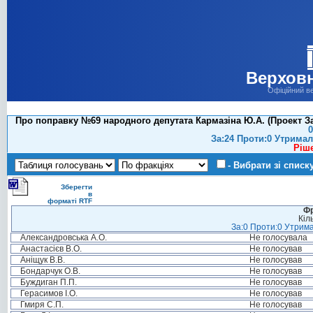
Верховн
Офіційний в
Про поправку №69 народного депутата Кармазіна Ю.А. (Проект За
0
За:24 Проти:0 Утримал
Ріш
- Вибрати зі списк
Зберегти
в
форматі RTF
Фр
Кіл
За:0 Проти:0 Утрима
Александровська А.О.
Не голосувала
Анастасієв В.О.
Не голосував
Аніщук В.В.
Не голосував
Бондарчук О.В.
Не голосував
Буждиган П.П.
Не голосував
Герасимов І.О.
Не голосував
Гмиря С.П.
Не голосував