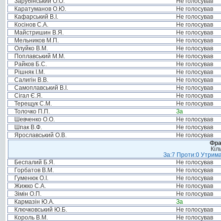
Зарубінський О.О.
Не голосував
Каратуманов О.Ю.
Не голосував
Кафарський В.І.
Не голосував
Косінов С.А.
Не голосував
Майстришин В.Я.
Не голосував
Мельников М.П.
Не голосував
Олуйко В.М.
Не голосував
Поплавський М.М.
Не голосував
Райков Б.С.
Не голосував
Рішняк І.М.
Не голосував
Салигін В.В.
Не голосував
Самоплавський В.І.
Не голосував
Сігал Є.Я.
Не голосував
Терещук С.М.
Не голосував
Толочко П.П.
За
Шевченко О.О.
Не голосував
Шпак В.Ф.
Не голосував
Ярославський О.В.
Не голосував
Фра
Кіл
За:7 Проти:0 Утрима
Беспалий Б.Я.
Не голосував
Горбатов В.М.
Не голосував
Гуменюк О.І.
Не голосував
Жижко С.А.
Не голосував
Зімін О.П.
Не голосував
Кармазін Ю.А.
За
Ключковський Ю.Б.
Не голосував
Король В.М.
Не голосував