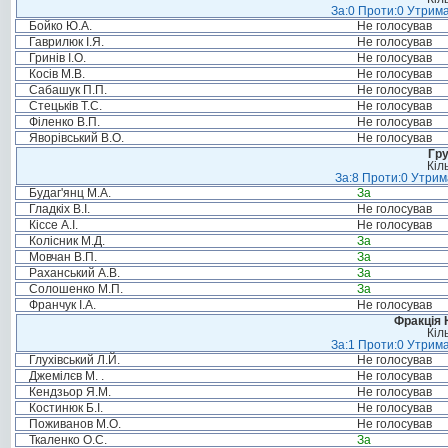
За:0 Проти:0 Утрима
Бойко Ю.А.
Не голосував
Гаврилюк І.Я.
Не голосував
Гринів І.О.
Не голосував
Косів М.В.
Не голосував
Сабашук П.П.
Не голосував
Стецьків Т.С.
Не голосував
Філенко В.П.
Не голосував
Яворівський В.О.
Не голосував
Гру
Кіл
За:8 Проти:0 Утрим
Будаг'янц М.А.
За
Гладкіх В.І.
Не голосував
Кіссе А.І.
Не голосував
Колісник М.Д.
За
Мовчан В.П.
За
Раханський А.В.
За
Солошенко М.П.
За
Франчук І.А.
Не голосував
Фракція 
Кіл
За:1 Проти:0 Утрима
Глухівський Л.Й.
Не голосував
Джемілєв М. .
Не голосував
Кендзьор Я.М.
Не голосував
Костинюк Б.І.
Не голосував
Поживанов М.О.
Не голосував
Ткаленко О.С.
За