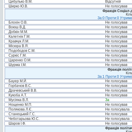
Цибулько В.М.
Відсутній
Ширко Ю.В.
Не голосував
Фракція Соціал-д
Кіл
За:0 Проти:0 Утрима
Блохін О.В.
Не голосував
Воюш В.Д.
Не голосував
Добкін М.М.
Не голосував
Калетнік Г.М.
Не голосував
Кравчук Л.М.
Не голосував
Місюра В.Я.
Не голосував
Подобєдов С.М.
Не голосував
Суркіс Г.М.
Не голосував
Царенко О.М.
Не голосував
Шурма І.М.
Не голосував
Фракція політ
Кіл
За:1 Проти:0 Утрима
Бауер М.Й.
Не голосував
Горбачов В.С.
Не голосував
Драчевський В.В.
Не голосував
Кукоба А.Т.
Не голосував
Мусіяка В.Л.
За
Нощенко М.П.
Не голосував
Полякова Л.Є.
Не голосувала
Станецький Г.С.
Не голосував
Чеботарьова Ю.С.
Не голосувала
Шаров І.Ф.
Не голосував
Фракція політи
Кіл