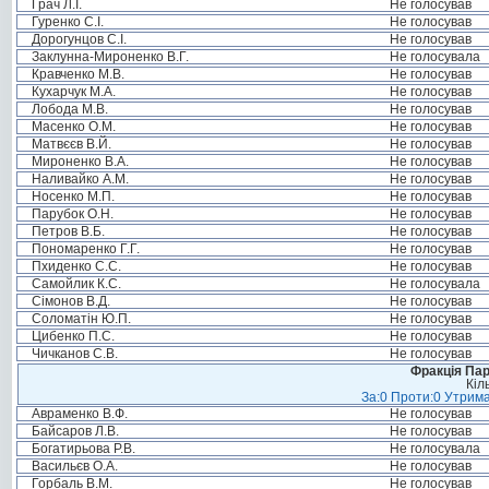
Грач Л.І.
Не голосував
Гуренко С.І.
Не голосував
Дорогунцов С.І.
Не голосував
Заклунна-Мироненко В.Г.
Не голосувала
Кравченко М.В.
Не голосував
Кухарчук М.А.
Не голосував
Лобода М.В.
Не голосував
Масенко О.М.
Не голосував
Матвєєв В.Й.
Не голосував
Мироненко В.А.
Не голосував
Наливайко А.М.
Не голосував
Носенко М.П.
Не голосував
Парубок О.Н.
Не голосував
Петров В.Б.
Не голосував
Пономаренко Г.Г.
Не голосував
Пхиденко С.С.
Не голосував
Самойлик К.С.
Не голосувала
Сімонов В.Д.
Не голосував
Соломатін Ю.П.
Не голосував
Цибенко П.С.
Не голосував
Чичканов С.В.
Не голосував
Фракція Парт
Кіл
За:0 Проти:0 Утрима
Авраменко В.Ф.
Не голосував
Байсаров Л.В.
Не голосував
Богатирьова Р.В.
Не голосувала
Васильєв О.А.
Не голосував
Горбаль В.М.
Не голосував