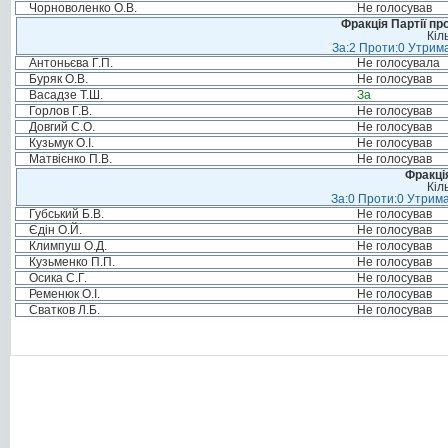
Чорноволенко О.В.
Не голосував
Фракція Партії пр
Кіл
За:2 Проти:0 Утрима
Антоньєва Г.П.
Не голосувала
Буряк О.В.
Не голосував
Васадзе Т.Ш.
За
Горлов Г.В.
Не голосував
Довгий С.О.
Не голосував
Кузьмук О.І.
Не голосував
Матвієнко П.В.
Не голосував
Фракція
Кіл
За:0 Проти:0 Утрима
Губський Б.В.
Не голосував
Єдін О.Й.
Не голосував
Климпуш О.Д.
Не голосував
Кузьменко П.П.
Не голосував
Осика С.Г.
Не голосував
Ременюк О.І.
Не голосував
Сватков Л.Б.
Не голосував