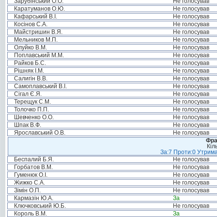
Зарубінський О.О.
Не голосував
Каратуманов О.Ю.
Не голосував
Кафарський В.І.
Не голосував
Косінов С.А.
Не голосував
Майстришин В.Я.
Не голосував
Мельников М.П.
Не голосував
Олуйко В.М.
Не голосував
Поплавський М.М.
Не голосував
Райков Б.С.
Не голосував
Рішняк І.М.
Не голосував
Салигін В.В.
Не голосував
Самоплавський В.І.
Не голосував
Сігал Є.Я.
Не голосував
Терещук С.М.
Не голосував
Толочко П.П.
Не голосував
Шевченко О.О.
Не голосував
Шпак В.Ф.
Не голосував
Ярославський О.В.
Не голосував
Фра
Кіл
За:7 Проти:0 Утрима
Беспалий Б.Я.
Не голосував
Горбатов В.М.
Не голосував
Гуменюк О.І.
Не голосував
Жижко С.А.
Не голосував
Зімін О.П.
Не голосував
Кармазін Ю.А.
За
Ключковський Ю.Б.
Не голосував
Король В.М.
За