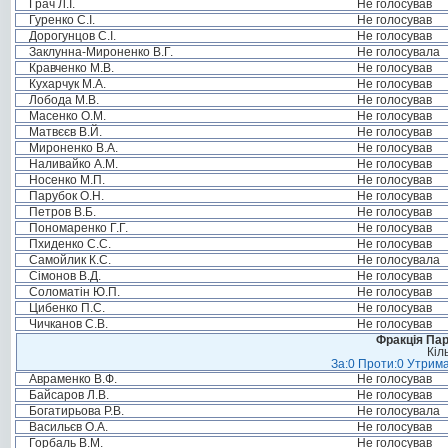
Грач Л.І.
Не голосував
Гуренко С.І.
Не голосував
Дорогунцов С.І.
Не голосував
Заклунна-Мироненко В.Г.
Не голосувала
Кравченко М.В.
Не голосував
Кухарчук М.А.
Не голосував
Лобода М.В.
Не голосував
Масенко О.М.
Не голосував
Матвєєв В.Й.
Не голосував
Мироненко В.А.
Не голосував
Наливайко А.М.
Не голосував
Носенко М.П.
Не голосував
Парубок О.Н.
Не голосував
Петров В.Б.
Не голосував
Пономаренко Г.Г.
Не голосував
Пхиденко С.С.
Не голосував
Самойлик К.С.
Не голосувала
Сімонов В.Д.
Не голосував
Соломатін Ю.П.
Не голосував
Цибенко П.С.
Не голосував
Чичканов С.В.
Не голосував
Фракція Парт
Кіл
За:0 Проти:0 Утрима
Авраменко В.Ф.
Не голосував
Байсаров Л.В.
Не голосував
Богатирьова Р.В.
Не голосувала
Васильєв О.А.
Не голосував
Горбаль В.М.
Не голосував