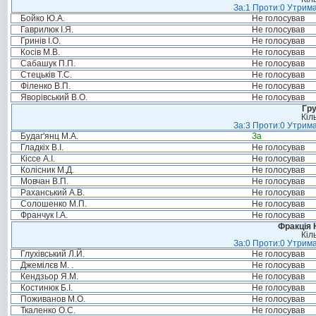
За:1 Проти:0 Утрима
Бойко Ю.А.
Не голосував
Гаврилюк І.Я.
Не голосував
Гринів І.О.
Не голосував
Косів М.В.
Не голосував
Сабашук П.П.
Не голосував
Стецьків Т.С.
Не голосував
Філенко В.П.
Не голосував
Яворівський В.О.
Не голосував
Гру
Кіл
За:3 Проти:0 Утрима
Будаг'янц М.А.
За
Гладкіх В.І.
Не голосував
Кіссе А.І.
Не голосував
Колісник М.Д.
Не голосував
Мовчан В.П.
Не голосував
Раханський А.В.
Не голосував
Солошенко М.П.
Не голосував
Франчук І.А.
Не голосував
Фракція 
Кіл
За:0 Проти:0 Утрима
Глухівський Л.Й.
Не голосував
Джемілєв М. .
Не голосував
Кендзьор Я.М.
Не голосував
Костинюк Б.І.
Не голосував
Поживанов М.О.
Не голосував
Ткаленко О.С.
Не голосував