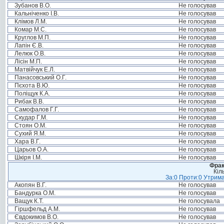
Зубанов В.О.
Не голосував
Кальніченко І.В.
Не голосував
Клімов Л.М.
Не голосував
Комар М.С.
Не голосував
Круглов М.П.
Не голосував
Лапін Є.В.
Не голосував
Лелюк О.В.
Не голосував
Лісін М.П.
Не голосував
Матвійчук Е.Л.
Не голосував
Панасовський О.Г.
Не голосував
Пєхота В.Ю.
Не голосував
Поліщук К.А.
Не голосував
Рибак В.В.
Не голосував
Самофалов Г.Г.
Не голосував
Скудар Г.М.
Не голосував
Стоян О.М.
Не голосував
Сухий Я.М.
Не голосував
Хара В.Г.
Не голосував
Царьов О.А.
Не голосував
Шкіря І.М.
Не голосував
Фрак
Кіл
За:0 Проти:0 Утрима
Акопян В.Г.
Не голосував
Бандурка О.М.
Не голосував
Ващук К.Т.
Не голосувала
Гіршфельд А.М.
Не голосував
Євдокимов В.О.
Не голосував