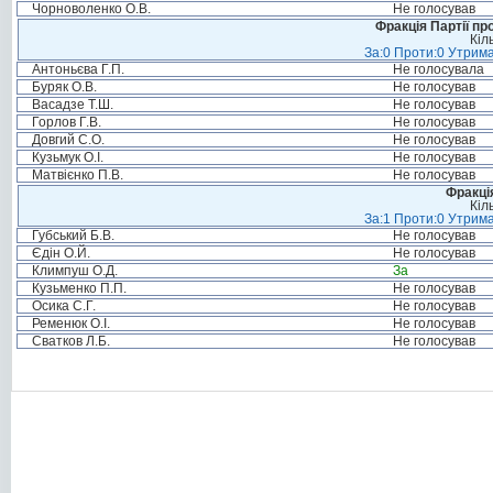
Чорноволенко О.В.
Не голосував
Фракція Партії пр
Кіл
За:0 Проти:0 Утрима
Антоньєва Г.П.
Не голосувала
Буряк О.В.
Не голосував
Васадзе Т.Ш.
Не голосував
Горлов Г.В.
Не голосував
Довгий С.О.
Не голосував
Кузьмук О.І.
Не голосував
Матвієнко П.В.
Не голосував
Фракція
Кіл
За:1 Проти:0 Утрима
Губський Б.В.
Не голосував
Єдін О.Й.
Не голосував
Климпуш О.Д.
За
Кузьменко П.П.
Не голосував
Осика С.Г.
Не голосував
Ременюк О.І.
Не голосував
Сватков Л.Б.
Не голосував