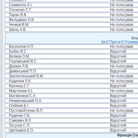
Плохой І.І.
Не голосував
Семинога А.І.
Не голосував
Сінченко С.Г.
Не голосував
Таран В.В.
Не голосував
Фельдман О.Б.
Не голосував
Чичков В.М.
Не голосував
Шкіль А.В.
Не голосував
Кіл
За:0 Проти:0 Утримал
Беспалов О.П.
Не голосував
Бойко В.С.
Відсутній
Волков О.М.
Відсутній
Гошовський В.С.
Відсутній
Деркач Л.В.
Не голосував
Димінський П.П.
Відсутній
Заплатинський В.М.
Не голосував
Каденюк Л.К.
Не голосував
Кіроянц С.Г.
Відсутній
Мартинюк А.І.
Не голосував
Матвієнков С.А.
Відсутній
Немировський О.А.
Відсутній
Олійник Б.І.
Відсутній
Пустовойтенко В.П.
Не голосував
Руденко Г.Б.
Відсутній
Сівкович В.Л.
Відсутній
Татусяк С.П.
Відсутній
Цкітішвілі Е.О.
Відсутній
Фракція Соц