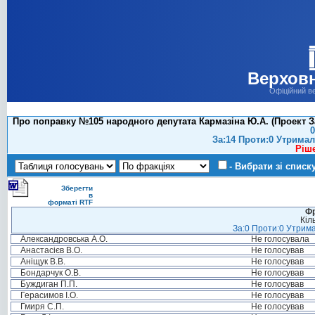
Верховн
Офіційний в
Про поправку №105 народного депутата Кармазіна Ю.А. (Проект За
0
За:14 Проти:0 Утримал
Ріш
- Вибрати зі списк
Зберегти
в
форматі RTF
Фр
Кіл
За:0 Проти:0 Утрима
Александровська А.О.
Не голосувала
Анастасієв В.О.
Не голосував
Аніщук В.В.
Не голосував
Бондарчук О.В.
Не голосував
Буждиган П.П.
Не голосував
Герасимов І.О.
Не голосував
Гмиря С.П.
Не голосував