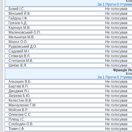
Кіл
За:1 Проти:0 Утрима
Бокий І.С.
Не голосував
Вінський Й.В.
Не голосував
Гайдош І.Ф.
Не голосував
Грязєв А.Д.
Не голосував
Карнаух М.В.
Не голосував
Малиновський О.П.
Не голосував
Мельничук М.В.
Не голосував
Мороз О.О.
Не голосував
Рудковський Д.О.
Не голосував
Садовий М.І.
Не голосував
Співачук В.Л.
Не голосував
Степанов М.В.
Не голосував
Шибко В.Я.
Не голосував
Фракція Ук
Кіл
За:1 Проти:0 Утрима
Альошин В.Б.
Не голосував
Бартків В.П.
Не голосував
Джоджик Я.І.
Не голосував
Загрева Б.Ю.
Не голосував
Келестин В.В.
Не голосував
Манчуленко Г.М.
Не голосував
Мойсик В.Р.
Не голосував
Олексіюк С.С.
Не голосував
Плющ І.С.
Не голосував
Слободян О.В.
Не голосував
Томич І.Ф.
Не голосував