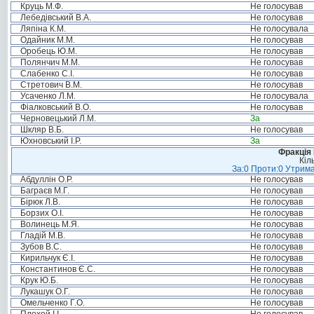
Круць М.Ф.
Не голосував
Лебедівський В.А.
Не голосував
Ляпіна К.М.
Не голосувала
Одайник М.М.
Не голосував
Оробець Ю.М.
Не голосував
Полянчич М.М.
Не голосував
Слабенко С.І.
Не голосував
Стретович В.М.
Не голосував
Усаченко Л.М.
Не голосувала
Фіалковський В.О.
Не голосував
Черновецький Л.М.
За
Шкляр В.Б.
Не голосував
Юхновський І.Р.
За
Фракція
Кіл
За:0 Проти:0 Утрима
Абдуллін О.Р.
Не голосував
Баграєв М.Г.
Не голосував
Бірюк Л.В.
Не голосував
Борзих О.І.
Не голосував
Волинець М.Я.
Не голосував
Гладій М.В.
Не голосував
Зубов В.С.
Не голосував
Кирильчук Є.І.
Не голосував
Константинов Є.С.
Не голосував
Крук Ю.Б.
Не голосував
Лукашук О.Г.
Не голосував
Омельченко Г.О.
Не голосував