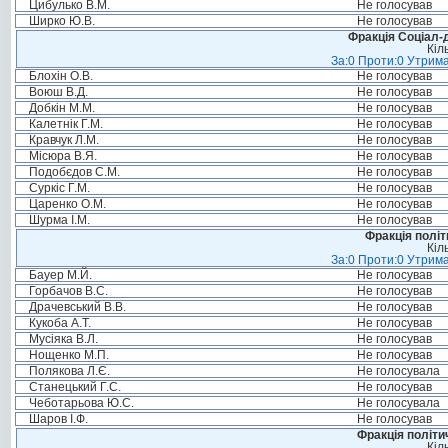
Цибулько В.М.
Не голосував
Ширко Ю.В.
Не голосував
Фракція Соціал-д
Кіл
За:0 Проти:0 Утрима
Блохін О.В.
Не голосував
Воюш В.Д.
Не голосував
Добкін М.М.
Не голосував
Калетнік Г.М.
Не голосував
Кравчук Л.М.
Не голосував
Місюра В.Я.
Не голосував
Подобєдов С.М.
Не голосував
Суркіс Г.М.
Не голосував
Царенко О.М.
Не голосував
Шурма І.М.
Не голосував
Фракція політ
Кіл
За:0 Проти:0 Утрима
Бауер М.Й.
Не голосував
Горбачов В.С.
Не голосував
Драчевський В.В.
Не голосував
Кукоба А.Т.
Не голосував
Мусіяка В.Л.
Не голосував
Нощенко М.П.
Не голосував
Полякова Л.Є.
Не голосувала
Станецький Г.С.
Не голосував
Чеботарьова Ю.С.
Не голосувала
Шаров І.Ф.
Не голосував
Фракція політи
Кіл