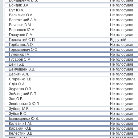
Бондаренко В.В.
Не голосував
Бондик В.А.
Не голосував
Бут Ю.А.
Не голосував
Васильєв О.А.
Не голосував
Веревський А.М.
Не голосував
Вечерко В.М.
Не голосував
Воропаєв Ю.М.
Не голосував
Глазунов С.М.
Не голосував
Головатий С.П.
Відсутній
Горбатюк А.О.
Не голосував
Горошкевич О.С.
Не голосував
Гуменюк І.М.
Не голосував
Гусаров С.М.
Не голосував
Дейч Б.Д.
Не голосував
Демчишен В.В.
Не голосував
Деркач А.Л.
Не голосував
Єгоренко Т.В.
Не голосувала
Єдін О.Й.
Не голосував
Журавко О.В.
Не голосував
Заблоцький В.П.
Не голосував
Зац О.В.
Не голосував
Звягільський Ю.Л.
Не голосував
Зубець М.В.
Не голосував
Зубов В.С.
Не голосував
Іванющенко Ю.В.
Не голосував
Калетнік Г.М.
Не голосував
Каракай Ю.В.
Не голосував
Келестин В.В.
Не голосував