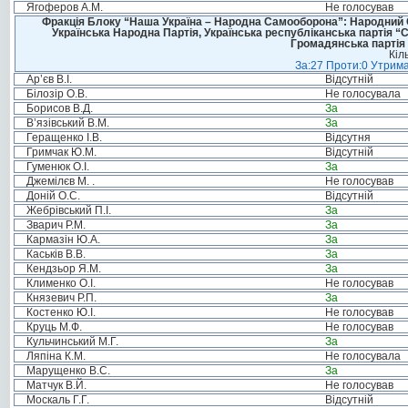
Ягоферов А.М.
Не голосував
Фракція Блоку “Наша Україна – Народна Самооборона”: Народний Со
Українська Народна Партія, Українська республіканська партія “
Громадянська партія 
Кіл
За:27 Проти:0 Утрима
Ар’єв В.І.
Відсутній
Білозір О.В.
Не голосувала
Борисов В.Д.
За
В’язівський В.М.
За
Геращенко І.В.
Відсутня
Гримчак Ю.М.
Відсутній
Гуменюк О.І.
За
Джемілєв М. .
Не голосував
Доній О.С.
Відсутній
Жебрівський П.І.
За
Зварич Р.М.
За
Кармазін Ю.А.
За
Каськів В.В.
За
Кендзьор Я.М.
За
Клименко О.І.
Не голосував
Князевич Р.П.
За
Костенко Ю.І.
Не голосував
Круць М.Ф.
Не голосував
Кульчинський М.Г.
За
Ляпіна К.М.
Не голосувала
Марущенко В.С.
За
Матчук В.Й.
Не голосував
Москаль Г.Г.
Відсутній