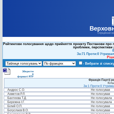
Верховн
Офіційний в
Рейтингове голосування щодо прийняття проекту Постанови про пр
проблеми, перспективи р
0
За:71 Проти:0 Утримал
Ріш
- Вибрати зі списк
Зберегти
в
форматі RTF
Фракція Партії р
Кіль
За:1 Проти:0 Утримал
Андрос С.О.
Не голосував
Ахметов Р.Л.
Не голосував
Бахтеєва Т.Д.
Не голосувала
Бережна І.Г.
Не голосувала
Білий О.П.
Не голосував
Богуслаєв В.О.
Не голосував