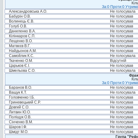
Кіл
За:0 Проти:0 Утрима
Александровська А.О.
Не голосувала
Бабурін О.В.
Не голосував
Волинець Є.В.
Не голосував
Голуб О.В.
Не голосував
Даниленко В.А.
Не голосував
Кілінкаров С.П.
Не голосував
Лещенко В.О.
Не голосував
Матвєєв В.Г.
Не голосував
Найдьонов А.М.
Не голосував
Самойлик К.С.
Не голосувала
Ткаченко О.М.
Відсутній
Царьков Є.І.
Не голосував
Шмельова С.О.
Не голосувала
Фрак
Кіл
За:0 Проти:0 Утрима
Баранов В.О.
Не голосував
Ващук К.Т.
Не голосувала
Головченко І.Б.
Не голосував
Гриневецький С.Р.
Не голосував
Довгий С.О.
Не голосував
Литвин Ю.О.
Не голосував
Поліщук О.В.
Не голосував
Сінченко В.М.
Не голосував
Шаров І.Ф.
Не голосував
Шмідт М.О.
Не голосував
Група "Реф