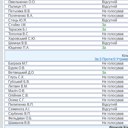
Омельченко О.О.
Відсутній
Палиця І.П.
Відсутній
Петьовка В.В.
Не голосував
Поляченко В.А.
Не голосував
Стець Ю.Я.
Відсутній
Стойко І.М.
За
Тарасюк Б.І.
За
Тополов В.С.
Не голосував
Харовський С.Ю.
Не голосував
Шемчук В.В.
Відсутній
Ющенко П.А.
За
Кіл
За:3 Проти:0 Утрима
Баграєв М.Г.
Не голосував
Буряк О.В.
Не голосував
Ветвицький Д.О.
За
Глусь С.К.
Не голосував
Губський Б.В.
Не голосував
Литвин В.М.
Не голосував
Маліч О.В.
Не голосував
Олійник С.В.
Не голосував
Осика С.Г.
Не голосував
Пилипенко В.П.
Відсутній
Семинога А.І.
Відсутній
Скубенко В.П.
Не голосував
Фельдман О.Б.
Не голосував
Шаманов В.В.
Не голосував
Фракція Ком