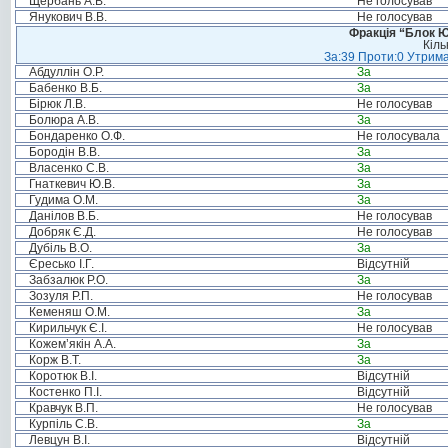
Щербань А.В.
Не голосував
Янукович В.В.
Не голосував
Фракція “Блок Ю
Кіль
За:39 Проти:0 Утрима
Абдуллін О.Р.
За
Бабенко В.Б.
За
Бірюк Л.В.
Не голосував
Болюра А.В.
За
Бондаренко О.Ф.
Не голосувала
Бородін В.В.
За
Власенко С.В.
За
Гнаткевич Ю.В.
За
Гудима О.М.
За
Данілов В.Б.
Не голосував
Добряк Є.Д.
Не голосував
Дубіль В.О.
За
Єресько І.Г.
Відсутній
Забзалюк Р.О.
За
Зозуля Р.П.
Не голосував
Кеменяш О.М.
За
Кирильчук Є.І.
Не голосував
Кожем’якін А.А.
За
Корж В.Т.
За
Коротюк В.І.
Відсутній
Костенко П.І.
Відсутній
Кравчук В.П.
Не голосував
Курпіль С.В.
За
Левцун В.І.
Відсутній