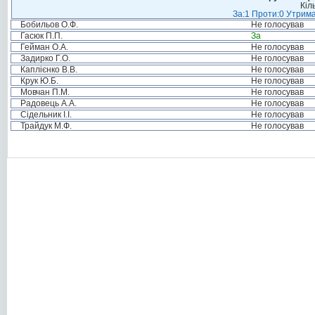
Кіл
За:1 Проти:0 Утрима
Бобильов О.Ф.
Не голосував
Гасюк П.П.
За
Гейман О.А.
Не голосував
Задирко Г.О.
Не голосував
Каплієнко В.В.
Не голосував
Крук Ю.Б.
Не голосував
Мовчан П.М.
Не голосував
Радовець А.А.
Не голосував
Сідельник І.І.
Не голосував
Трайдук М.Ф.
Не голосував