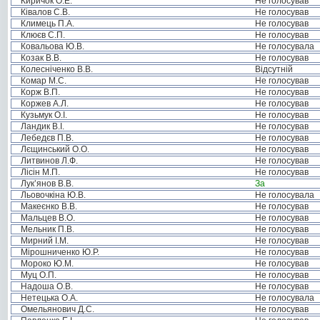
Киричок О.Е.
Не голосував
Ківалов С.В.
Не голосував
Климець П.А.
Не голосував
Клюєв С.П.
Не голосував
Ковальова Ю.В.
Не голосувала
Козак В.В.
Не голосував
Колесніченко В.В.
Відсутній
Комар М.С.
Не голосував
Корж В.П.
Не голосував
Коржев А.Л.
Не голосував
Кузьмук О.І.
Не голосував
Ландик В.І.
Не голосував
Лебедєв П.В.
Не голосував
Лєщинський О.О.
Не голосував
Литвинов Л.Ф.
Не голосував
Лісін М.П.
Не голосував
Лук’янов В.В.
За
Льовочкіна Ю.В.
Не голосувала
Макеєнко В.В.
Не голосував
Мальцев В.О.
Не голосував
Мельник П.В.
Не голосував
Мирний І.М.
Не голосував
Мірошниченко Ю.Р.
Не голосував
Мороко Ю.М.
Не голосував
Муц О.П.
Не голосував
Надоша О.В.
Не голосував
Нетецька О.А.
Не голосувала
Омельянович Д.С.
Не голосував