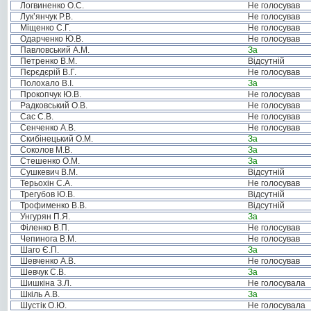
Логвиненко О.С.
Не голосував
Лук’янчук Р.В.
Не голосував
Міщенко С.Г.
Не голосував
Одарченко Ю.В.
Не голосував
Павловський А.М.
За
Петренко В.М.
Відсутній
Пєрєдєрій В.Г.
Не голосував
Полохало В.І.
За
Прокопчук Ю.В.
Не голосував
Радковський О.В.
Не голосував
Сас С.В.
Не голосував
Сенченко А.В.
Не голосував
Скибінецький О.М.
За
Соколов М.В.
За
Стешенко О.М.
За
Сушкевич В.М.
Відсутній
Терьохін С.А.
Не голосував
Трегубов Ю.В.
Відсутній
Трофименко В.В.
Відсутній
Унгурян П.Я.
За
Філенко В.П.
Не голосував
Чепинога В.М.
Не голосував
Шаго Є.П.
За
Шевченко А.В.
Не голосував
Шевчук С.В.
За
Шишкіна З.Л.
Не голосувала
Шкіль А.В.
За
Шустік О.Ю.
Не голосувала