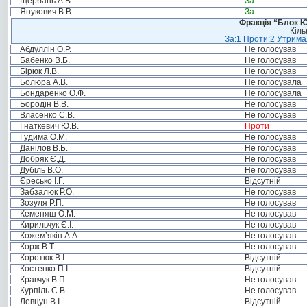
Щербань А.В.
За
Янукович В.В.
За
Фракція “Блок Ю
Кіль
За:1 Проти:2 Утримал
Абдуллін О.Р.
Не голосував
Бабенко В.Б.
Не голосував
Бірюк Л.В.
Не голосував
Болюра А.В.
Не голосувала
Бондаренко О.Ф.
Не голосувала
Бородін В.В.
Не голосував
Власенко С.В.
Не голосував
Гнаткевич Ю.В.
Проти
Гудима О.М.
Не голосував
Данілов В.Б.
Не голосував
Добряк Є.Д.
Не голосував
Дубіль В.О.
Не голосував
Єресько І.Г.
Відсутній
Забзалюк Р.О.
Не голосував
Зозуля Р.П.
Не голосував
Кеменяш О.М.
Не голосував
Кирильчук Є.І.
Не голосував
Кожем’якін А.А.
Не голосував
Корж В.Т.
Не голосував
Коротюк В.І.
Відсутній
Костенко П.І.
Відсутній
Кравчук В.П.
Не голосував
Курпіль С.В.
Не голосував
Левцун В.І.
Відсутній