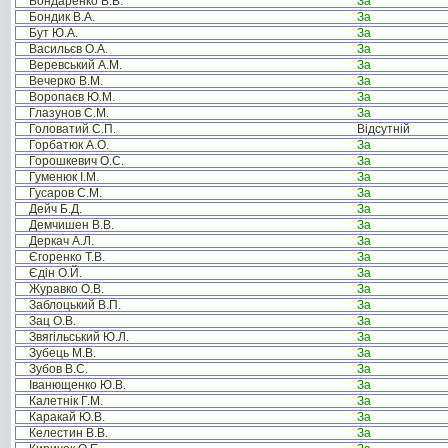
Бондаренко В.В.
За
Бондик В.А.
За
Бут Ю.А.
За
Васильєв О.А.
За
Веревський А.М.
За
Вечерко В.М.
За
Воропаєв Ю.М.
За
Глазунов С.М.
За
Головатий С.П.
Відсутній
Горбатюк А.О.
За
Горошкевич О.С.
За
Гуменюк І.М.
За
Гусаров С.М.
За
Дейч Б.Д.
За
Демчишен В.В.
За
Деркач А.Л.
За
Єгоренко Т.В.
За
Єдін О.Й.
За
Журавко О.В.
За
Заблоцький В.П.
За
Зац О.В.
За
Звягільський Ю.Л.
За
Зубець М.В.
За
Зубов В.С.
За
Іванющенко Ю.В.
За
Калетнік Г.М.
За
Каракай Ю.В.
За
Келестин В.В.
За