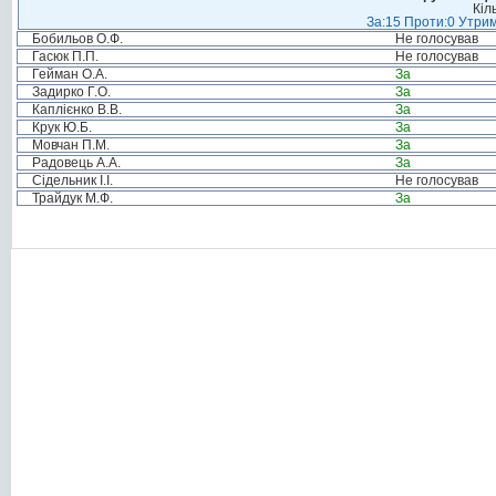
Кіл
За:15 Проти:0 Утрим
Бобильов О.Ф.
Не голосував
Гасюк П.П.
Не голосував
Гейман О.А.
За
Задирко Г.О.
За
Каплієнко В.В.
За
Крук Ю.Б.
За
Мовчан П.М.
За
Радовець А.А.
За
Сідельник І.І.
Не голосував
Трайдук М.Ф.
За