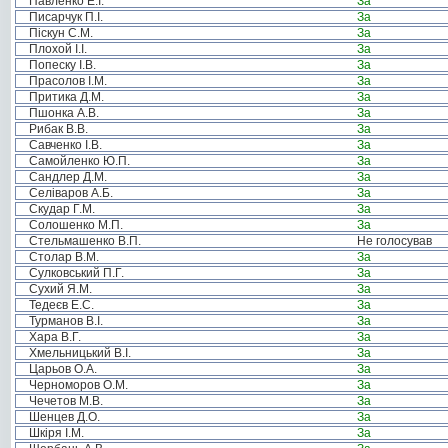
Павленко Е.І.
За
Писарчук П.І.
За
Піскун С.М.
За
Плохой І.І.
За
Попеску І.В.
За
Прасолов І.М.
За
Притика Д.М.
За
Пшонка А.В.
За
Рибак В.В.
За
Савченко І.В.
За
Самойленко Ю.П.
За
Сандлер Д.М.
За
Селіваров А.Б.
За
Скудар Г.М.
За
Солошенко М.П.
За
Стельмашенко В.П.
Не голосував
Столар В.М.
За
Сулковський П.Г.
За
Сухий Я.М.
За
Тедеєв Е.С.
За
Турманов В.І.
За
Хара В.Г.
За
Хмельницький В.І.
За
Царьов О.А.
За
Черноморов О.М.
За
Чечетов М.В.
За
Шенцев Д.О.
За
Шкіря І.М.
За