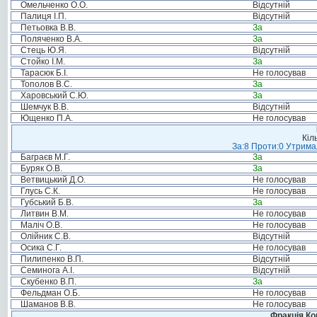
Омельченко О.О.
Відсутній
Палиця І.П.
Відсутній
Петьовка В.В.
За
Поляченко В.А.
За
Стець Ю.Я.
Відсутній
Стойко І.М.
За
Тарасюк Б.І.
Не голосував
Тополов В.С.
За
Харовський С.Ю.
За
Шемчук В.В.
Відсутній
Ющенко П.А.
Не голосував
Кіл
За:8 Проти:0 Утримал
Баграєв М.Г.
За
Буряк О.В.
За
Ветвицький Д.О.
Не голосував
Глусь С.К.
Не голосував
Губський Б.В.
За
Литвин В.М.
Не голосував
Маліч О.В.
Не голосував
Олійник С.В.
Відсутній
Осика С.Г.
Не голосував
Пилипенко В.П.
Відсутній
Семинога А.І.
Відсутній
Скубенко В.П.
За
Фельдман О.Б.
Не голосував
Шаманов В.В.
Не голосував
Фракція Ком