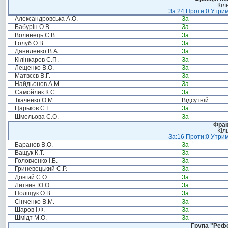
Кіл
За:24 Проти:0 Утрим
Александровська А.О.
За
Бабурін О.В.
За
Волинець Є.В.
За
Голуб О.В.
За
Даниленко В.А.
За
Кілінкаров С.П.
За
Лещенко В.О.
За
Матвєєв В.Г.
За
Найдьонов А.М.
За
Самойлик К.С.
За
Ткаченко О.М.
Відсутній
Царьков Є.І.
За
Шмельова С.О.
За
Фрак
Кіл
За:16 Проти:0 Утрим
Баранов В.О.
За
Ващук К.Т.
За
Головченко І.Б.
За
Гриневецький С.Р.
За
Довгий С.О.
За
Литвин Ю.О.
За
Поліщук О.В.
За
Сінченко В.М.
За
Шаров І.Ф.
За
Шмідт М.О.
За
Група "Реф