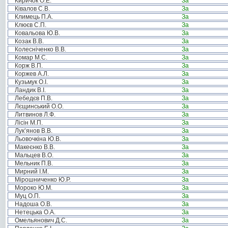
Киричок О.Е.
За
Ківалов С.В.
За
Климець П.А.
За
Клюєв С.П.
За
Ковальова Ю.В.
За
Козак В.В.
За
Колесніченко В.В.
За
Комар М.С.
За
Корж В.П.
За
Коржев А.Л.
За
Кузьмук О.І.
За
Ландик В.І.
За
Лебедєв П.В.
За
Лєщинський О.О.
За
Литвинов Л.Ф.
За
Лісін М.П.
За
Лук’янов В.В.
За
Льовочкіна Ю.В.
За
Макеєнко В.В.
За
Мальцев В.О.
За
Мельник П.В.
За
Мирний І.М.
За
Мірошниченко Ю.Р.
За
Мороко Ю.М.
За
Муц О.П.
За
Надоша О.В.
За
Нетецька О.А.
За
Омельянович Д.С.
За