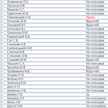
Логвиненко О.С.
Не голосував
Лук’янчук Р.В.
Не голосував
Міщенко С.Г.
Не голосував
Одарченко Ю.В.
Не голосував
Павловський А.М.
Проти
Петренко В.М.
Відсутній
Пєрєдєрій В.Г.
Відсутній
Полохало В.І.
Не голосував
Прокопчук Ю.В.
Не голосував
Радковський О.В.
Не голосував
Сас С.В.
Не голосував
Сенченко А.В.
Не голосував
Скибінецький О.М.
Не голосував
Соколов М.В.
Не голосував
Стешенко О.М.
Не голосував
Сушкевич В.М.
Відсутній
Терьохін С.А.
Не голосував
Трегубов Ю.В.
Відсутній
Трофименко В.В.
Відсутній
Унгурян П.Я.
Не голосував
Філенко В.П.
Не голосував
Чепинога В.М.
Не голосував
Шаго Є.П.
Не голосував
Шевченко А.В.
Не голосував
Шевчук С.В.
За
Шишкіна З.Л.
Не голосувала
Шкіль А.В.
Не голосував
Шустік О.Ю.
Не голосувала