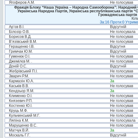
Ягоферов А.М.
Не голосував
Фракція Блоку “Наша Україна – Народна Самооборона”: Народний Со
Українська Народна Партія, Українська республіканська партія “
Громадянська партія 
Кіл
За:16 Проти:0 Утрима
Ар’єв В.І.
Відсутній
Білозір О.В.
Не голосувала
Борисов В.Д.
Не голосував
В’язівський В.М.
Не голосував
Геращенко І.В.
Відсутня
Гримчак Ю.М.
Відсутній
Гуменюк О.І.
Не голосував
Джемілєв М. .
Не голосував
Доній О.С.
Відсутній
Жебрівський П.І.
Не голосував
Зварич Р.М.
Не голосував
Кармазін Ю.А.
За
Каськів В.В.
Не голосував
Кендзьор Я.М.
За
Клименко О.І.
Не голосував
Князевич Р.П.
Не голосував
Костенко Ю.І.
Не голосував
Круць М.Ф.
Не голосував
Кульчинський М.Г.
Не голосував
Ляпіна К.М.
Не голосувала
Марущенко В.С.
Не голосував
Матчук В.Й.
За
Москаль Г.Г.
Відсутній