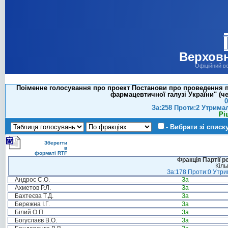
Верховн
Офіційний в
Поіменне голосування про проект Постанови про проведення па
фармацевтичної галузі України" (че
0
За:258 Проти:2 Утрима
Рі
- Вибрати зі списк
Зберегти
в
форматі RTF
Фракція Партії р
Кіль
За:178 Проти:0 Утрим
Андрос С.О.
За
Ахметов Р.Л.
За
Бахтеєва Т.Д.
За
Бережна І.Г.
За
Білий О.П.
За
Богуслаєв В.О.
За