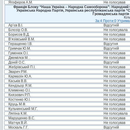
Ягоферов А.М.
Не голосував
Фракція Блоку “Наша Україна – Народна Самооборона”: Народний Со
Українська Народна Партія, Українська республіканська партія “
Громадянська партія 
Кіл
За:4 Проти:0 Утримал
Ар’єв В.І.
Відсутній
Білозір О.В.
Не голосувала
Борисов В.Д.
Не голосував
В’язівський В.М.
Не голосував
Геращенко І.В.
Відсутня
Гримчак Ю.М.
Відсутній
Гуменюк О.І.
Не голосував
Джемілєв М. .
Не голосував
Доній О.С.
Відсутній
Жебрівський П.І.
Не голосував
Зварич Р.М.
Не голосував
Кармазін Ю.А.
Не голосував
Каськів В.В.
Не голосував
Кендзьор Я.М.
Не голосував
Клименко О.І.
Не голосував
Князевич Р.П.
Не голосував
Костенко Ю.І.
Не голосував
Круць М.Ф.
Не голосував
Кульчинський М.Г.
Не голосував
Ляпіна К.М.
Не голосувала
Марущенко В.С.
Не голосував
Матчук В.Й.
Не голосував
Москаль Г.Г.
Відсутній