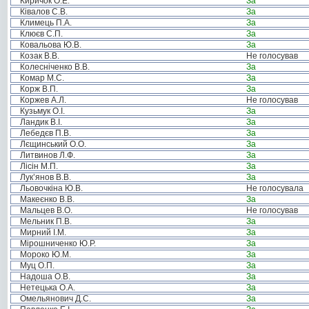
Киричок О.Е.
За
Ківалов С.В.
За
Климець П.А.
За
Клюєв С.П.
За
Ковальова Ю.В.
За
Козак В.В.
Не голосував
Колесніченко В.В.
За
Комар М.С.
За
Корж В.П.
За
Коржев А.Л.
Не голосував
Кузьмук О.І.
За
Ландик В.І.
За
Лебедєв П.В.
За
Лєщинський О.О.
За
Литвинов Л.Ф.
За
Лісін М.П.
За
Лук’янов В.В.
За
Льовочкіна Ю.В.
Не голосувала
Макеєнко В.В.
За
Мальцев В.О.
Не голосував
Мельник П.В.
За
Мирний І.М.
За
Мірошниченко Ю.Р.
За
Мороко Ю.М.
За
Муц О.П.
За
Надоша О.В.
За
Нетецька О.А.
За
Омельянович Д.С.
За