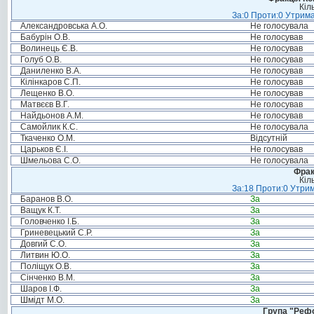
Кіл
За:0 Проти:0 Утрима
Александровська А.О.
Не голосувала
Бабурін О.В.
Не голосував
Волинець Є.В.
Не голосував
Голуб О.В.
Не голосував
Даниленко В.А.
Не голосував
Кілінкаров С.П.
Не голосував
Лещенко В.О.
Не голосував
Матвєєв В.Г.
Не голосував
Найдьонов А.М.
Не голосував
Самойлик К.С.
Не голосувала
Ткаченко О.М.
Відсутній
Царьков Є.І.
Не голосував
Шмельова С.О.
Не голосувала
Фрак
Кіл
За:18 Проти:0 Утрим
Баранов В.О.
За
Ващук К.Т.
За
Головченко І.Б.
За
Гриневецький С.Р.
За
Довгий С.О.
За
Литвин Ю.О.
За
Поліщук О.В.
За
Сінченко В.М.
За
Шаров І.Ф.
За
Шмідт М.О.
За
Група "Реф