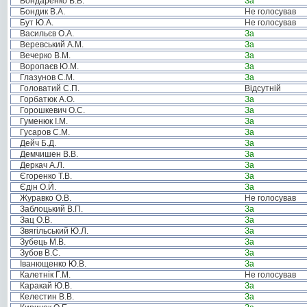
Бондаренко В.В.
За
Бондик В.А.
Не голосував
Бут Ю.А.
Не голосував
Васильєв О.А.
За
Веревський А.М.
За
Вечерко В.М.
За
Воропаєв Ю.М.
За
Глазунов С.М.
За
Головатий С.П.
Відсутній
Горбатюк А.О.
За
Горошкевич О.С.
За
Гуменюк І.М.
За
Гусаров С.М.
За
Дейч Б.Д.
За
Демчишен В.В.
За
Деркач А.Л.
За
Єгоренко Т.В.
За
Єдін О.Й.
За
Журавко О.В.
Не голосував
Заблоцький В.П.
За
Зац О.В.
За
Звягільський Ю.Л.
За
Зубець М.В.
За
Зубов В.С.
За
Іванющенко Ю.В.
За
Калетнік Г.М.
Не голосував
Каракай Ю.В.
За
Келестин В.В.
За