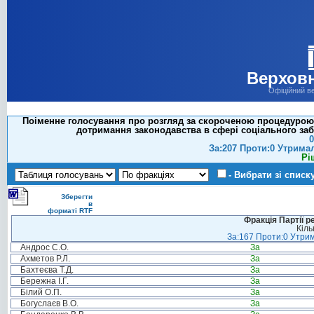
Верховн
Офіційний в
Поіменне голосування про розгляд за скороченою процедурою 
дотримання законодавства в сфері соціального забе
0
За:207 Проти:0 Утрима
Рі
- Вибрати зі списк
Зберегти
в
форматі RTF
Фракція Партії р
Кіль
За:167 Проти:0 Утрим
Андрос С.О.
За
Ахметов Р.Л.
За
Бахтеєва Т.Д.
За
Бережна І.Г.
За
Білий О.П.
За
Богуслаєв В.О.
За