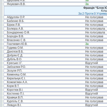
Щербань А.В.
За
Янукович В.В.
За
Фракція “Блок Ю
Кіль
За:2 Проти:0 Утримал
Абдуллін О.Р.
Не голосував
Бабенко В.Б.
Не голосував
Бірюк Л.В.
Не голосував
Болюра А.В.
Не голосувала
Бондаренко О.Ф.
Не голосувала
Бородін В.В.
Не голосував
Власенко С.В.
Не голосував
Гнаткевич Ю.В.
За
Гудима О.М.
Не голосував
Данілов В.Б.
Не голосував
Добряк Є.Д.
Не голосував
Дубіль В.О.
Не голосував
Єресько І.Г.
Відсутній
Забзалюк Р.О.
Не голосував
Зозуля Р.П.
Не голосував
Кеменяш О.М.
Не голосував
Кирильчук Є.І.
Не голосував
Кожем’якін А.А.
Не голосував
Корж В.Т.
Не голосував
Коротюк В.І.
Відсутній
Костенко П.І.
Відсутній
Кравчук В.П.
Не голосував
Курпіль С.В.
Не голосував
Левцун В.І.
Відсутній