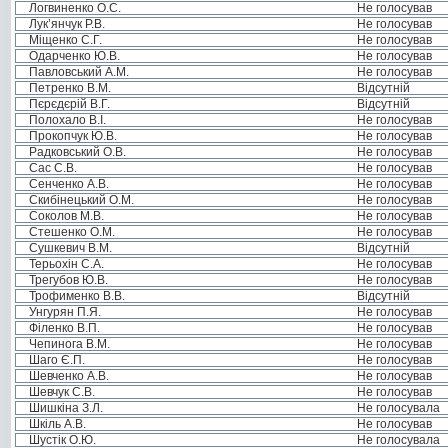
Логвиненко О.С.
Не голосував
Лук’янчук Р.В.
Не голосував
Міщенко С.Г.
Не голосував
Одарченко Ю.В.
Не голосував
Павловський А.М.
Не голосував
Петренко В.М.
Відсутній
Пєрєдєрій В.Г.
Відсутній
Полохало В.І.
Не голосував
Прокопчук Ю.В.
Не голосував
Радковський О.В.
Не голосував
Сас С.В.
Не голосував
Сенченко А.В.
Не голосував
Скибінецький О.М.
Не голосував
Соколов М.В.
Не голосував
Стешенко О.М.
Не голосував
Сушкевич В.М.
Відсутній
Терьохін С.А.
Не голосував
Трегубов Ю.В.
Не голосував
Трофименко В.В.
Відсутній
Унгурян П.Я.
Не голосував
Філенко В.П.
Не голосував
Чепинога В.М.
Не голосував
Шаго Є.П.
Не голосував
Шевченко А.В.
Не голосував
Шевчук С.В.
Не голосував
Шишкіна З.Л.
Не голосувала
Шкіль А.В.
Не голосував
Шустік О.Ю.
Не голосувала