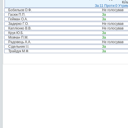
Кіл
За:11 Проти:0 Утрим
Бобильов О.Ф.
Не голосував
Гасюк П.П.
За
Гейман О.А.
За
Задирко Г.О.
Не голосував
Каплієнко В.В.
Не голосував
Крук Ю.Б.
За
Мовчан П.М.
За
Радовець А.А.
Не голосував
Сідельник І.І.
За
Трайдук М.Ф.
За