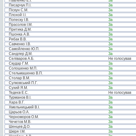
Павленко Е.І.
За
Писарчук П.І.
За
Піскун С.М.
За
Плохой І.І.
За
Попеску І.В.
За
Прасолов І.М.
За
Притика Д.М.
За
Пшонка А.В.
За
Рибак В.В.
За
Савченко І.В.
За
Самойленко Ю.П.
За
Сандлер Д.М.
За
Селіваров А.Б.
Не голосував
Скудар Г.М.
За
Солошенко М.П.
За
Стельмашенко В.П.
За
Столар В.М.
За
Сулковський П.Г.
За
Сухий Я.М.
За
Тедеєв Е.С.
Не голосував
Турманов В.І.
За
Хара В.Г.
За
Хмельницький В.І.
За
Царьов О.А.
За
Черноморов О.М.
За
Чечетов М.В.
За
Шенцев Д.О.
За
Шкіря І.М.
За