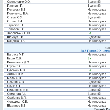
Омельченко О.О.
Відсутній
Палиця І.П.
Відсутній
Петьовка В.В.
Не голосував
Поляченко В.А.
Не голосував
Стець Ю.Я.
Відсутній
Стойко І.М.
Не голосував
Тарасюк Б.І.
Не голосував
Тополов В.С.
Не голосував
Харовський С.Ю.
За
Шемчук В.В.
Відсутній
Ющенко П.А.
Не голосував
Кіл
За:5 Проти:0 Утримал
Баграєв М.Г.
Не голосував
Буряк О.В.
За
Ветвицький Д.О.
Не голосував
Глусь С.К.
Не голосував
Губський Б.В.
За
Литвин В.М.
Не голосував
Маліч О.В.
Не голосував
Олійник С.В.
Відсутній
Осика С.Г.
Не голосував
Пилипенко В.П.
Відсутній
Семинога А.І.
Відсутній
Скубенко В.П.
Не голосував
Фельдман О.Б.
Не голосував
Шаманов В.В.
Не голосував
Фракція Ком