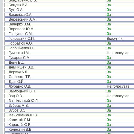
Бондаренко В.В.
За
Бондик В.А.
За
Бут Ю.А.
За
Васильєв О.А.
За
Веревський А.М.
За
Вечерко В.М.
За
Воропаєв Ю.М.
За
Глазунов С.М.
За
Головатий С.П.
Відсутній
Горбатюк А.О.
За
Горошкевич О.С.
За
Гуменюк І.М.
Не голосував
Гусаров С.М.
За
Дейч Б.Д.
За
Демчишен В.В.
За
Деркач А.Л.
За
Єгоренко Т.В.
За
Єдін О.Й.
За
Журавко О.В.
Не голосував
Заблоцький В.П.
За
Зац О.В.
Не голосував
Звягільський Ю.Л.
За
Зубець М.В.
За
Зубов В.С.
За
Іванющенко Ю.В.
За
Калетнік Г.М.
За
Каракай Ю.В.
За
Келестин В.В.
За