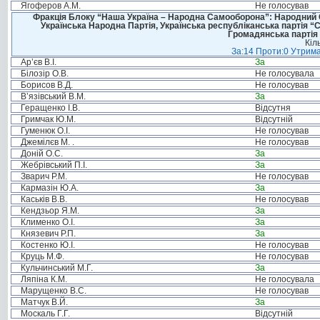
Ягоферов А.М.
Не голосував
Фракція Блоку “Наша Україна – Народна Самооборона”: Народний Со
Українська Народна Партія, Українська республіканська партія “
Громадянська партія 
Кіл
За:14 Проти:0 Утрима
Ар’єв В.І.
За
Білозір О.В.
Не голосувала
Борисов В.Д.
Не голосував
В’язівський В.М.
За
Геращенко І.В.
Відсутня
Гримчак Ю.М.
Відсутній
Гуменюк О.І.
Не голосував
Джемілєв М. .
Не голосував
Доній О.С.
За
Жебрівський П.І.
За
Зварич Р.М.
Не голосував
Кармазін Ю.А.
За
Каськів В.В.
Не голосував
Кендзьор Я.М.
За
Клименко О.І.
За
Князевич Р.П.
За
Костенко Ю.І.
Не голосував
Круць М.Ф.
Не голосував
Кульчинський М.Г.
За
Ляпіна К.М.
Не голосувала
Марущенко В.С.
Не голосував
Матчук В.Й.
За
Москаль Г.Г.
Відсутній