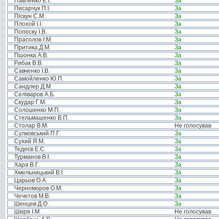
Павленко Е.І.
За
Писарчук П.І.
За
Піскун С.М.
За
Плохой І.І.
За
Попеску І.В.
За
Прасолов І.М.
За
Притика Д.М.
За
Пшонка А.В.
За
Рибак В.В.
За
Савченко І.В.
За
Самойленко Ю.П.
За
Сандлер Д.М.
За
Селіваров А.Б.
За
Скудар Г.М.
За
Солошенко М.П.
За
Стельмашенко В.П.
За
Столар В.М.
Не голосував
Сулковський П.Г.
За
Сухий Я.М.
За
Тедеєв Е.С.
За
Турманов В.І.
За
Хара В.Г.
За
Хмельницький В.І.
За
Царьов О.А.
За
Черноморов О.М.
За
Чечетов М.В.
За
Шенцев Д.О.
За
Шкіря І.М.
Не голосував