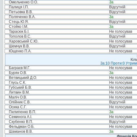
Омельченко О.О.
За
Палиця І.П.
Відсутній
Петьовка В.В.
Відсутній
Поляченко В.А.
За
Стець Ю.Я.
Відсутній
Стойко І.М.
За
Тарасюк Б.І.
Не голосував
Тополов В.С.
Відсутній
Харовський С.Ю.
Не голосував
Шемчук В.В.
Відсутній
Ющенко П.А.
Не голосував
Кіл
За:10 Проти:0 Утрима
Баграєв М.Г.
Не голосував
Буряк О.В.
За
Ветвицький Д.О.
Не голосував
Глусь С.К.
Не голосував
Губський Б.В.
Не голосував
Литвин В.М.
Не голосував
Маліч О.В.
Не голосував
Олійник С.В.
Відсутній
Осика С.Г.
Не голосував
Пилипенко В.П.
За
Семинога А.І.
Не голосував
Скубенко В.П.
Відсутній
Фельдман О.Б.
Не голосував
Шаманов В.В.
За
Фракція Ком