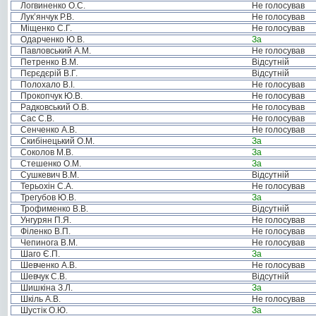
Логвиненко О.С.
Не голосував
Лук’янчук Р.В.
Не голосував
Міщенко С.Г.
Не голосував
Одарченко Ю.В.
За
Павловський А.М.
Не голосував
Петренко В.М.
Відсутній
Пєрєдєрій В.Г.
Відсутній
Полохало В.І.
Не голосував
Прокопчук Ю.В.
Не голосував
Радковський О.В.
Не голосував
Сас С.В.
Не голосував
Сенченко А.В.
Не голосував
Скибінецький О.М.
За
Соколов М.В.
За
Стешенко О.М.
За
Сушкевич В.М.
Відсутній
Терьохін С.А.
Не голосував
Трегубов Ю.В.
За
Трофименко В.В.
Відсутній
Унгурян П.Я.
Не голосував
Філенко В.П.
Не голосував
Чепинога В.М.
Не голосував
Шаго Є.П.
За
Шевченко А.В.
Не голосував
Шевчук С.В.
Відсутній
Шишкіна З.Л.
За
Шкіль А.В.
Не голосував
Шустік О.Ю.
За