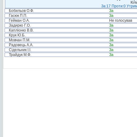
Кіл
За:17 Проти:0 Утрим
Бобильов О.Ф.
За
Гасюк П.П.
За
Гейман О.А.
Не голосував
Задирко Г.О.
За
Каплієнко В.В.
За
Крук Ю.Б.
За
Мовчан П.М.
За
Радовець А.А.
За
Сідельник І.І.
За
Трайдук М.Ф.
За