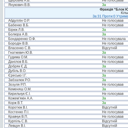
Щербань А.В.
Не голосував
Янукович В.В.
За
Фракція “Блок Ю
Кіль
За:31 Проти:0 Утрима
Абдуллін О.Р.
Не голосував
Бабенко В.Б.
Не голосував
Бірюк Л.В.
За
Болюра А.В.
За
Бондаренко О.Ф.
Не голосувала
Бородін В.В.
Не голосував
Власенко С.В.
Відсутній
Гнаткевич Ю.В.
За
Гудима О.М.
Не голосував
Данілов В.Б.
Не голосував
Добряк Є.Д.
За
Дубіль В.О.
Не голосував
Єресько І.Г.
За
Забзалюк Р.О.
За
Зозуля Р.П.
Не голосував
Кеменяш О.М.
За
Кирильчук Є.І.
Не голосував
Кожем’якін А.А.
За
Корж В.Т.
За
Коротюк В.І.
Відсутній
Костенко П.І.
Не голосував
Кравчук В.П.
Не голосував
Курпіль С.В.
Відсутній
Левцун В.І.
Відсутній