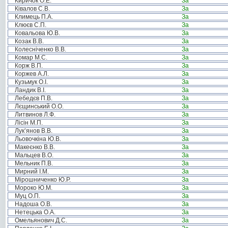
Киричок О.Е.
За
Ківалов С.В.
За
Климець П.А.
За
Клюєв С.П.
За
Ковальова Ю.В.
За
Козак В.В.
За
Колесніченко В.В.
За
Комар М.С.
За
Корж В.П.
За
Коржев А.Л.
За
Кузьмук О.І.
За
Ландик В.І.
За
Лебедєв П.В.
За
Лєщинський О.О.
За
Литвинов Л.Ф.
За
Лісін М.П.
За
Лук’янов В.В.
За
Льовочкіна Ю.В.
За
Макеєнко В.В.
За
Мальцев В.О.
За
Мельник П.В.
За
Мирний І.М.
За
Мірошниченко Ю.Р.
За
Мороко Ю.М.
За
Муц О.П.
За
Надоша О.В.
За
Нетецька О.А.
За
Омельянович Д.С.
За