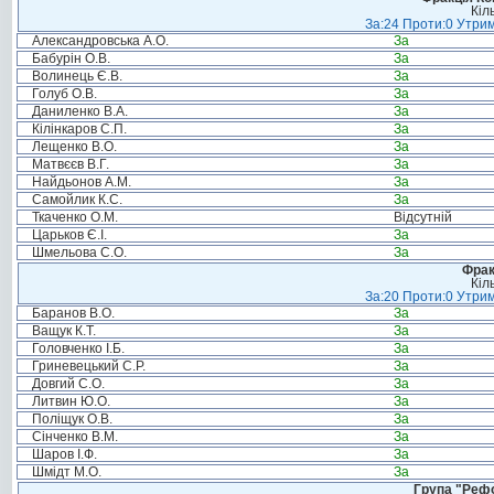
Кіл
За:24 Проти:0 Утрим
Александровська А.О.
За
Бабурін О.В.
За
Волинець Є.В.
За
Голуб О.В.
За
Даниленко В.А.
За
Кілінкаров С.П.
За
Лещенко В.О.
За
Матвєєв В.Г.
За
Найдьонов А.М.
За
Самойлик К.С.
За
Ткаченко О.М.
Відсутній
Царьков Є.І.
За
Шмельова С.О.
За
Фрак
Кіл
За:20 Проти:0 Утрим
Баранов В.О.
За
Ващук К.Т.
За
Головченко І.Б.
За
Гриневецький С.Р.
За
Довгий С.О.
За
Литвин Ю.О.
За
Поліщук О.В.
За
Сінченко В.М.
За
Шаров І.Ф.
За
Шмідт М.О.
За
Група "Реф