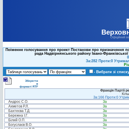
Верховн
Офіційний в
Поіменне голосування про проект Постанови про призначення поз
рада Надвірнянського району Івано-Франківської об
0
За:282 Проти:0 Утрима
Рі
- Вибрати зі списк
Зберегти
в
форматі RTF
Фракція Партії р
Кіль
За:166 Проти:0 Утрим
Андрос С.О.
За
Ахметов Р.Л.
За
Бахтеєва Т.Д.
За
Бережна І.Г.
За
Білий О.П.
За
Богуслаєв В.О.
За