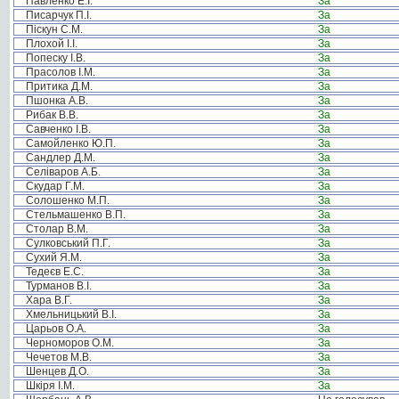
Павленко Е.І.
За
Писарчук П.І.
За
Піскун С.М.
За
Плохой І.І.
За
Попеску І.В.
За
Прасолов І.М.
За
Притика Д.М.
За
Пшонка А.В.
За
Рибак В.В.
За
Савченко І.В.
За
Самойленко Ю.П.
За
Сандлер Д.М.
За
Селіваров А.Б.
За
Скудар Г.М.
За
Солошенко М.П.
За
Стельмашенко В.П.
За
Столар В.М.
За
Сулковський П.Г.
За
Сухий Я.М.
За
Тедеєв Е.С.
За
Турманов В.І.
За
Хара В.Г.
За
Хмельницький В.І.
За
Царьов О.А.
За
Черноморов О.М.
За
Чечетов М.В.
За
Шенцев Д.О.
За
Шкіря І.М.
За