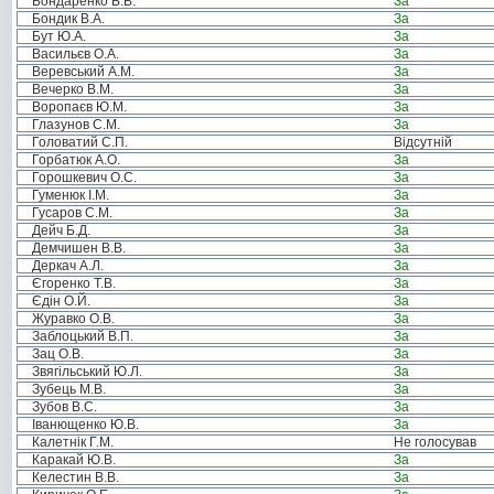
Бондаренко В.В.
За
Бондик В.А.
За
Бут Ю.А.
За
Васильєв О.А.
За
Веревський А.М.
За
Вечерко В.М.
За
Воропаєв Ю.М.
За
Глазунов С.М.
За
Головатий С.П.
Відсутній
Горбатюк А.О.
За
Горошкевич О.С.
За
Гуменюк І.М.
За
Гусаров С.М.
За
Дейч Б.Д.
За
Демчишен В.В.
За
Деркач А.Л.
За
Єгоренко Т.В.
За
Єдін О.Й.
За
Журавко О.В.
За
Заблоцький В.П.
За
Зац О.В.
За
Звягільський Ю.Л.
За
Зубець М.В.
За
Зубов В.С.
За
Іванющенко Ю.В.
За
Калетнік Г.М.
Не голосував
Каракай Ю.В.
За
Келестин В.В.
За