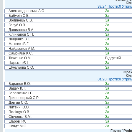
Кіл
За:24 Проти:0 Утрим
Александровська А.О.
За
Бабурін О.В.
За
Волинець Є.В.
За
Голуб О.В.
За
Даниленко В.А.
За
Кілінкаров С.П.
За
Лещенко В.О.
За
Матвєєв В.Г.
За
Найдьонов А.М.
За
Самойлик К.С.
За
Ткаченко О.М.
Відсутній
Царьков Є.І.
За
Шмельова С.О.
За
Фрак
Кіл
За:20 Проти:0 Утрим
Баранов В.О.
За
Ващук К.Т.
За
Головченко І.Б.
За
Гриневецький С.Р.
За
Довгий С.О.
За
Литвин Ю.О.
За
Поліщук О.В.
За
Сінченко В.М.
За
Шаров І.Ф.
За
Шмідт М.О.
За
Група "Реф