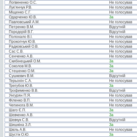
Логвиненко О.С.
Не голосував
Лук’янчук Р.В.
Не голосував
Міщенко С.Г.
Не голосував
Одарченко Ю.В.
За
Павловський А.М.
Не голосував
Петренко В.М.
Відсутній
Пєрєдєрій В.Г.
Відсутній
Полохало В.І.
Не голосував
Прокопчук Ю.В.
Не голосував
Радковський О.В.
Не голосував
Сас С.В.
Не голосував
Сенченко А.В.
Не голосував
Скибінецький О.М.
За
Соколов М.В.
За
Стешенко О.М.
За
Сушкевич В.М.
Відсутній
Терьохін С.А.
Не голосував
Трегубов Ю.В.
За
Трофименко В.В.
Відсутній
Унгурян П.Я.
Не голосував
Філенко В.П.
Не голосував
Чепинога В.М.
Не голосував
Шаго Є.П.
За
Шевченко А.В.
За
Шевчук С.В.
Відсутній
Шишкіна З.Л.
За
Шкіль А.В.
Не голосував
Шустік О.Ю.
За