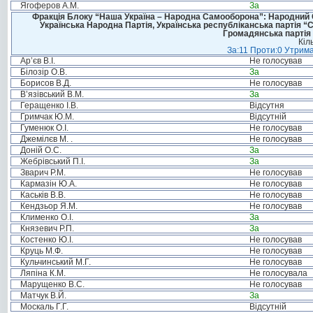
Ягоферов А.М.
За
Фракція Блоку “Наша Україна – Народна Самооборона”: Народний Со
Українська Народна Партія, Українська республіканська партія “
Громадянська партія 
Кіл
За:11 Проти:0 Утрима
Ар’єв В.І.
Не голосував
Білозір О.В.
За
Борисов В.Д.
Не голосував
В’язівський В.М.
За
Геращенко І.В.
Відсутня
Гримчак Ю.М.
Відсутній
Гуменюк О.І.
Не голосував
Джемілєв М. .
Не голосував
Доній О.С.
За
Жебрівський П.І.
За
Зварич Р.М.
Не голосував
Кармазін Ю.А.
Не голосував
Каськів В.В.
Не голосував
Кендзьор Я.М.
Не голосував
Клименко О.І.
За
Князевич Р.П.
За
Костенко Ю.І.
Не голосував
Круць М.Ф.
Не голосував
Кульчинський М.Г.
Не голосував
Ляпіна К.М.
Не голосувала
Марущенко В.С.
Не голосував
Матчук В.Й.
За
Москаль Г.Г.
Відсутній