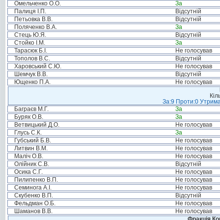
Омельченко О.О.
За
Палиця І.П.
Відсутній
Петьовка В.В.
Відсутній
Поляченко В.А.
За
Стець Ю.Я.
Відсутній
Стойко І.М.
За
Тарасюк Б.І.
Не голосував
Тополов В.С.
Відсутній
Харовський С.Ю.
Не голосував
Шемчук В.В.
Відсутній
Ющенко П.А.
Не голосував
Кіл
За:9 Проти:0 Утрима
Баграєв М.Г.
За
Буряк О.В.
За
Ветвицький Д.О.
Не голосував
Глусь С.К.
За
Губський Б.В.
Не голосував
Литвин В.М.
Не голосував
Маліч О.В.
Не голосував
Олійник С.В.
Відсутній
Осика С.Г.
Не голосував
Пилипенко В.П.
Не голосував
Семинога А.І.
Не голосував
Скубенко В.П.
Відсутній
Фельдман О.Б.
Не голосував
Шаманов В.В.
Не голосував
Фракція Ком