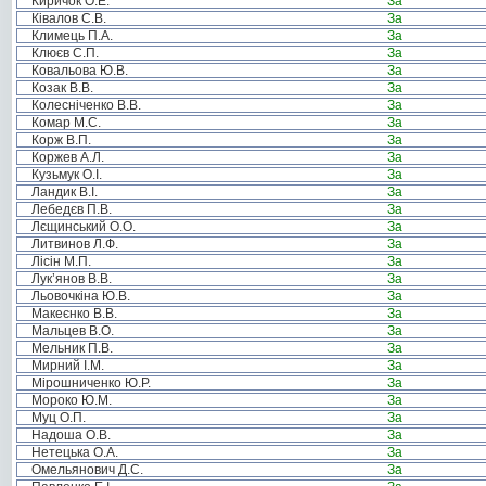
Киричок О.Е.
За
Ківалов С.В.
За
Климець П.А.
За
Клюєв С.П.
За
Ковальова Ю.В.
За
Козак В.В.
За
Колесніченко В.В.
За
Комар М.С.
За
Корж В.П.
За
Коржев А.Л.
За
Кузьмук О.І.
За
Ландик В.І.
За
Лебедєв П.В.
За
Лєщинський О.О.
За
Литвинов Л.Ф.
За
Лісін М.П.
За
Лук’янов В.В.
За
Льовочкіна Ю.В.
За
Макеєнко В.В.
За
Мальцев В.О.
За
Мельник П.В.
За
Мирний І.М.
За
Мірошниченко Ю.Р.
За
Мороко Ю.М.
За
Муц О.П.
За
Надоша О.В.
За
Нетецька О.А.
За
Омельянович Д.С.
За