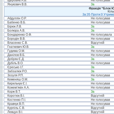
Щербань А.В.
Не голосував
Янукович В.В.
За
Фракція “Блок Ю
Кіль
За:35 Проти:0 Утрима
Абдуллін О.Р.
Не голосував
Бабенко В.Б.
Не голосував
Бірюк Л.В.
За
Болюра А.В.
За
Бондаренко О.Ф.
Не голосувала
Бородін В.В.
Не голосував
Власенко С.В.
Відсутній
Гнаткевич Ю.В.
За
Гудима О.М.
Не голосував
Данілов В.Б.
Не голосував
Добряк Є.Д.
За
Дубіль В.О.
Не голосував
Єресько І.Г.
За
Забзалюк Р.О.
За
Зозуля Р.П.
Не голосував
Кеменяш О.М.
За
Кирильчук Є.І.
Не голосував
Кожем’якін А.А.
Не голосував
Корж В.Т.
За
Коротюк В.І.
Відсутній
Костенко П.І.
Не голосував
Кравчук В.П.
Не голосував
Курпіль С.В.
Відсутній
Левцун В.І.
Відсутній