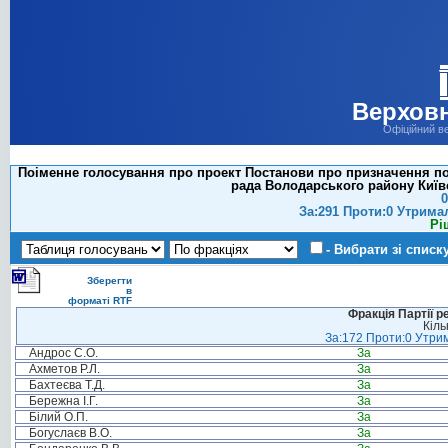
Верховн
Офіційний в
Поіменне голосування про проект Постанови про призначення поз
рада Володарського району Київсь
0
За:291 Проти:0 Утрима
Рі
- Вибрати зі списк
Зберегти
в
форматі RTF
Фракція Партії р
Кіль
За:172 Проти:0 Утрим
Андрос С.О.
За
Ахметов Р.Л.
За
Бахтеєва Т.Д.
За
Бережна І.Г.
За
Білий О.П.
За
Богуслаєв В.О.
За