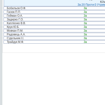
Кіл
За:20 Проти:0 Утрим
Бобильов О.Ф.
За
Гасюк П.П.
За
Гейман О.А.
За
Задирко Г.О.
За
Каплієнко В.В.
За
Крук Ю.Б.
За
Мовчан П.М.
За
Радовець А.А.
За
Сідельник І.І.
За
Трайдук М.Ф.
За