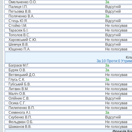
Омельченко О.О.
За
Палиця І.П.
Відсутній
Петьовка В.В.
Відсутній
Поляченко В.А.
За
Стець Ю.Я.
Відсутній
Стойко І.М.
Не голосував
Тарасюк Б.І.
Не голосував
Тополов В.С.
Відсутній
Харовський С.Ю.
Не голосував
Шемчук В.В.
Відсутній
Ющенко П.А.
Не голосував
Кіл
За:10 Проти:0 Утрима
Баграєв М.Г.
За
Буряк О.В.
За
Ветвицький Д.О.
Не голосував
Глусь С.К.
За
Губський Б.В.
Не голосував
Литвин В.М.
Не голосував
Маліч О.В.
Не голосував
Олійник С.В.
Відсутній
Осика С.Г.
Не голосував
Пилипенко В.П.
Не голосував
Семинога А.І.
За
Скубенко В.П.
Відсутній
Фельдман О.Б.
Не голосував
Шаманов В.В.
Не голосував
Фракція Ком