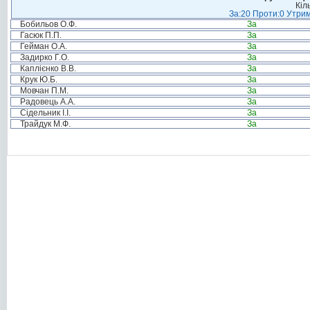
Кіл
За:20 Проти:0 Утрим
Бобильов О.Ф.
За
Гасюк П.П.
За
Гейман О.А.
За
Задирко Г.О.
За
Каплієнко В.В.
За
Крук Ю.Б.
За
Мовчан П.М.
За
Радовець А.А.
За
Сідельник І.І.
За
Трайдук М.Ф.
За