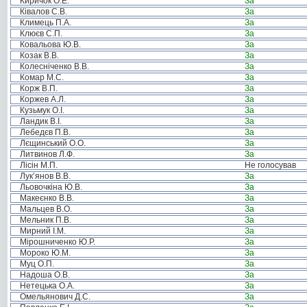
Киричок О.Е.
За
Ківалов С.В.
За
Климець П.А.
За
Клюєв С.П.
За
Ковальова Ю.В.
За
Козак В.В.
За
Колесніченко В.В.
За
Комар М.С.
За
Корж В.П.
За
Коржев А.Л.
За
Кузьмук О.І.
За
Ландик В.І.
За
Лебедєв П.В.
За
Лєщинський О.О.
За
Литвинов Л.Ф.
За
Лісін М.П.
Не голосував
Лук’янов В.В.
За
Льовочкіна Ю.В.
За
Макеєнко В.В.
За
Мальцев В.О.
За
Мельник П.В.
За
Мирний І.М.
За
Мірошниченко Ю.Р.
За
Мороко Ю.М.
За
Муц О.П.
За
Надоша О.В.
За
Нетецька О.А.
За
Омельянович Д.С.
За