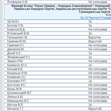
Ягоферов А.М.
Не голосував
Фракція Блоку “Наша Україна – Народна Самооборона”: Народний Со
Українська Народна Партія, Українська республіканська партія “
Громадянська партія 
Кіл
За:13 Проти:0 Утрима
Ар’єв В.І.
За
Білозір О.В.
За
Борисов В.Д.
Не голосував
В’язівський В.М.
За
Геращенко І.В.
Відсутня
Гримчак Ю.М.
Відсутній
Гуменюк О.І.
Не голосував
Джемілєв М. .
Не голосував
Доній О.С.
За
Жебрівський П.І.
За
Зварич Р.М.
Не голосував
Кармазін Ю.А.
За
Каськів В.В.
Не голосував
Кендзьор Я.М.
Не голосував
Клименко О.І.
Не голосував
Князевич Р.П.
За
Костенко Ю.І.
Не голосував
Круць М.Ф.
Не голосував
Кульчинський М.Г.
Не голосував
Ляпіна К.М.
Не голосувала
Марущенко В.С.
Не голосував
Матчук В.Й.
За
Москаль Г.Г.
Відсутній