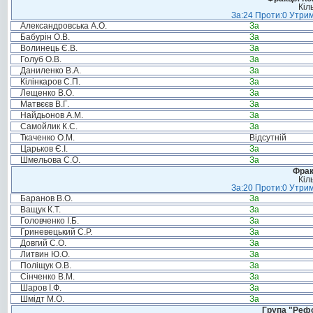
Кіл
За:24 Проти:0 Утрим
Александровська А.О.
За
Бабурін О.В.
За
Волинець Є.В.
За
Голуб О.В.
За
Даниленко В.А.
За
Кілінкаров С.П.
За
Лещенко В.О.
За
Матвєєв В.Г.
За
Найдьонов А.М.
За
Самойлик К.С.
За
Ткаченко О.М.
Відсутній
Царьков Є.І.
За
Шмельова С.О.
За
Фрак
Кіл
За:20 Проти:0 Утрим
Баранов В.О.
За
Ващук К.Т.
За
Головченко І.Б.
За
Гриневецький С.Р.
За
Довгий С.О.
За
Литвин Ю.О.
За
Поліщук О.В.
За
Сінченко В.М.
За
Шаров І.Ф.
За
Шмідт М.О.
За
Група "Реф