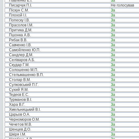
Павленко Е.І.
За
Писарчук П.І.
Не голосував
Піскун С.М.
За
Плохой І.І.
За
Попеску І.В.
За
Прасолов І.М.
За
Притика Д.М.
За
Пшонка А.В.
За
Рибак В.В.
За
Савченко І.В.
За
Самойленко Ю.П.
За
Сандлер Д.М.
За
Селіваров А.Б.
За
Скудар Г.М.
За
Солошенко М.П.
За
Стельмашенко В.П.
За
Столар В.М.
За
Сулковський П.Г.
За
Сухий Я.М.
За
Тедеєв Е.С.
За
Турманов В.І.
За
Хара В.Г.
За
Хмельницький В.І.
За
Царьов О.А.
За
Черноморов О.М.
За
Чечетов М.В.
За
Шенцев Д.О.
За
Шкіря І.М.
За