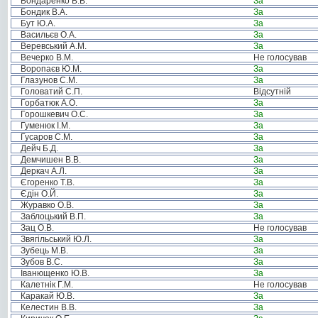
Бондаренко В.В.
За
Бондик В.А.
За
Бут Ю.А.
За
Васильєв О.А.
За
Веревський А.М.
За
Вечерко В.М.
Не голосував
Воропаєв Ю.М.
За
Глазунов С.М.
За
Головатий С.П.
Відсутній
Горбатюк А.О.
За
Горошкевич О.С.
За
Гуменюк І.М.
За
Гусаров С.М.
За
Дейч Б.Д.
За
Демчишен В.В.
За
Деркач А.Л.
За
Єгоренко Т.В.
За
Єдін О.Й.
За
Журавко О.В.
За
Заблоцький В.П.
За
Зац О.В.
Не голосував
Звягільський Ю.Л.
За
Зубець М.В.
За
Зубов В.С.
За
Іванющенко Ю.В.
За
Калетнік Г.М.
Не голосував
Каракай Ю.В.
За
Келестин В.В.
За