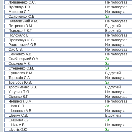
Логвиненко О.С.
Не голосував
Лук’янчук Р.В.
Не голосував
Міщенко С.Г.
Не голосував
Одарченко Ю.В.
За
Павловський А.М.
Не голосував
Петренко В.М.
Відсутній
Пєрєдєрій В.Г.
Відсутній
Полохало В.І.
Не голосував
Прокопчук Ю.В.
Не голосував
Радковський О.В.
Не голосував
Сас С.В.
Не голосував
Сенченко А.В.
Не голосував
Скибінецький О.М.
За
Соколов М.В.
За
Стешенко О.М.
За
Сушкевич В.М.
Відсутній
Терьохін С.А.
Не голосував
Трегубов Ю.В.
За
Трофименко В.В.
Відсутній
Унгурян П.Я.
Не голосував
Філенко В.П.
Не голосував
Чепинога В.М.
Не голосував
Шаго Є.П.
За
Шевченко А.В.
Не голосував
Шевчук С.В.
Відсутній
Шишкіна З.Л.
За
Шкіль А.В.
Не голосував
Шустік О.Ю.
За