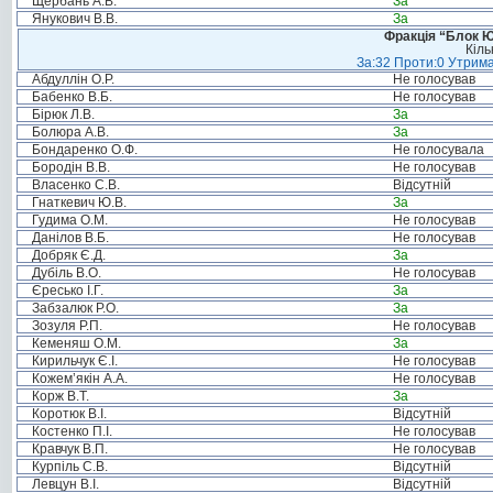
Щербань А.В.
За
Янукович В.В.
За
Фракція “Блок Ю
Кіль
За:32 Проти:0 Утрима
Абдуллін О.Р.
Не голосував
Бабенко В.Б.
Не голосував
Бірюк Л.В.
За
Болюра А.В.
За
Бондаренко О.Ф.
Не голосувала
Бородін В.В.
Не голосував
Власенко С.В.
Відсутній
Гнаткевич Ю.В.
За
Гудима О.М.
Не голосував
Данілов В.Б.
Не голосував
Добряк Є.Д.
За
Дубіль В.О.
Не голосував
Єресько І.Г.
За
Забзалюк Р.О.
За
Зозуля Р.П.
Не голосував
Кеменяш О.М.
За
Кирильчук Є.І.
Не голосував
Кожем’якін А.А.
Не голосував
Корж В.Т.
За
Коротюк В.І.
Відсутній
Костенко П.І.
Не голосував
Кравчук В.П.
Не голосував
Курпіль С.В.
Відсутній
Левцун В.І.
Відсутній