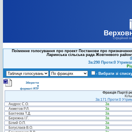
Верховн
Офіційний в
Поіменне голосування про проект Постанови про призначення
Ларинська сільська рада Жовтневого району 
0
За:290 Проти:0 Утрима
Рі
- Вибрати зі списк
Зберегти
в
форматі RTF
Фракція Партії р
Кіль
За:171 Проти:0 Утрим
Андрос С.О.
За
Ахметов Р.Л.
За
Бахтеєва Т.Д.
За
Бережна І.Г.
За
Білий О.П.
За
Богуслаєв В.О.
За