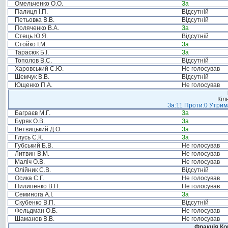
Омельченко О.О.
За
Палиця І.П.
Відсутній
Петьовка В.В.
Відсутній
Поляченко В.А.
За
Стець Ю.Я.
Відсутній
Стойко І.М.
За
Тарасюк Б.І.
За
Тополов В.С.
Відсутній
Харовський С.Ю.
Не голосував
Шемчук В.В.
Відсутній
Ющенко П.А.
Не голосував
Кіл
За:11 Проти:0 Утрим
Баграєв М.Г.
За
Буряк О.В.
За
Ветвицький Д.О.
За
Глусь С.К.
За
Губський Б.В.
Не голосував
Литвин В.М.
Не голосував
Маліч О.В.
Не голосував
Олійник С.В.
Відсутній
Осика С.Г.
Не голосував
Пилипенко В.П.
Не голосував
Семинога А.І.
За
Скубенко В.П.
Відсутній
Фельдман О.Б.
Не голосував
Шаманов В.В.
Не голосував
Фракція Ком