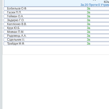
Кіл
За:20 Проти:0 Утрим
Бобильов О.Ф.
За
Гасюк П.П.
За
Гейман О.А.
За
Задирко Г.О.
За
Каплієнко В.В.
За
Крук Ю.Б.
За
Мовчан П.М.
За
Радовець А.А.
За
Сідельник І.І.
За
Трайдук М.Ф.
За