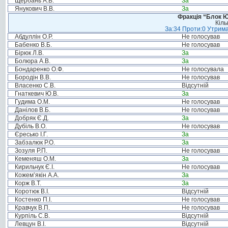
Щербань А.В.
За
Янукович В.В.
За
Фракція “Блок Ю
Кіль
За:34 Проти:0 Утрима
Абдуллін О.Р.
Не голосував
Бабенко В.Б.
Не голосував
Бірюк Л.В.
За
Болюра А.В.
За
Бондаренко О.Ф.
Не голосувала
Бородін В.В.
Не голосував
Власенко С.В.
Відсутній
Гнаткевич Ю.В.
За
Гудима О.М.
Не голосував
Данілов В.Б.
Не голосував
Добряк Є.Д.
За
Дубіль В.О.
Не голосував
Єресько І.Г.
За
Забзалюк Р.О.
За
Зозуля Р.П.
Не голосував
Кеменяш О.М.
За
Кирильчук Є.І.
Не голосував
Кожем’якін А.А.
За
Корж В.Т.
За
Коротюк В.І.
Відсутній
Костенко П.І.
Не голосував
Кравчук В.П.
Не голосував
Курпіль С.В.
Відсутній
Левцун В.І.
Відсутній