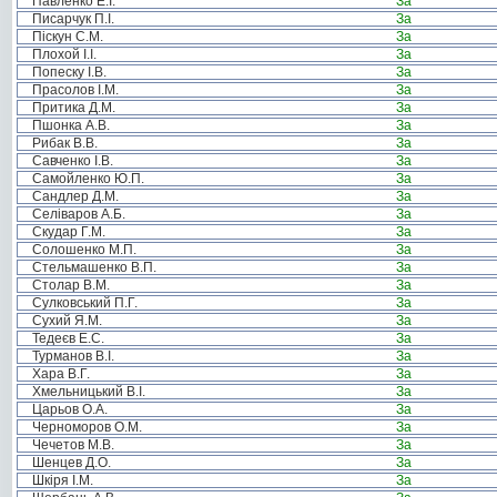
Павленко Е.І.
За
Писарчук П.І.
За
Піскун С.М.
За
Плохой І.І.
За
Попеску І.В.
За
Прасолов І.М.
За
Притика Д.М.
За
Пшонка А.В.
За
Рибак В.В.
За
Савченко І.В.
За
Самойленко Ю.П.
За
Сандлер Д.М.
За
Селіваров А.Б.
За
Скудар Г.М.
За
Солошенко М.П.
За
Стельмашенко В.П.
За
Столар В.М.
За
Сулковський П.Г.
За
Сухий Я.М.
За
Тедеєв Е.С.
За
Турманов В.І.
За
Хара В.Г.
За
Хмельницький В.І.
За
Царьов О.А.
За
Черноморов О.М.
За
Чечетов М.В.
За
Шенцев Д.О.
За
Шкіря І.М.
За