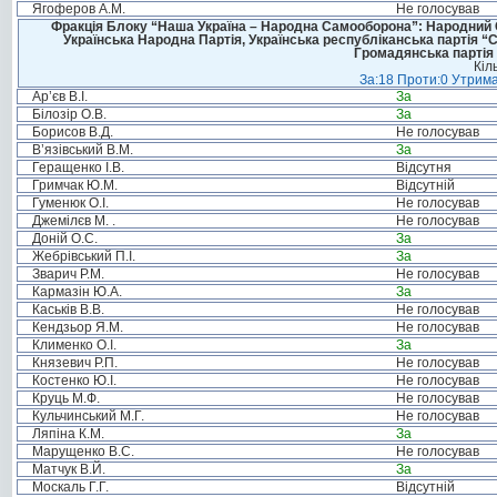
Ягоферов А.М.
Не голосував
Фракція Блоку “Наша Україна – Народна Самооборона”: Народний Со
Українська Народна Партія, Українська республіканська партія “
Громадянська партія 
Кіл
За:18 Проти:0 Утрима
Ар’єв В.І.
За
Білозір О.В.
За
Борисов В.Д.
Не голосував
В’язівський В.М.
За
Геращенко І.В.
Відсутня
Гримчак Ю.М.
Відсутній
Гуменюк О.І.
Не голосував
Джемілєв М. .
Не голосував
Доній О.С.
За
Жебрівський П.І.
За
Зварич Р.М.
Не голосував
Кармазін Ю.А.
За
Каськів В.В.
Не голосував
Кендзьор Я.М.
Не голосував
Клименко О.І.
За
Князевич Р.П.
Не голосував
Костенко Ю.І.
Не голосував
Круць М.Ф.
Не голосував
Кульчинський М.Г.
Не голосував
Ляпіна К.М.
За
Марущенко В.С.
Не голосував
Матчук В.Й.
За
Москаль Г.Г.
Відсутній