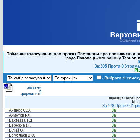
Верховн
Офіційний в
Поіменне голосування про проект Постанови про призначення по
рада Лановецького району Тернопіль
0
За:305 Проти:0 Утрима
Рі
- Вибрати зі списк
Зберегти
в
форматі RTF
Фракція Партії р
Кіль
За:178 Проти:0 Утрим
Андрос С.О.
За
Ахметов Р.Л.
За
Бахтеєва Т.Д.
За
Бережна І.Г.
За
Білий О.П.
За
Богуслаєв В.О.
За