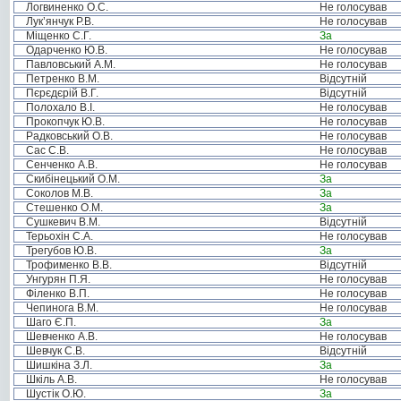
Логвиненко О.С.
Не голосував
Лук’янчук Р.В.
Не голосував
Міщенко С.Г.
За
Одарченко Ю.В.
Не голосував
Павловський А.М.
Не голосував
Петренко В.М.
Відсутній
Пєрєдєрій В.Г.
Відсутній
Полохало В.І.
Не голосував
Прокопчук Ю.В.
Не голосував
Радковський О.В.
Не голосував
Сас С.В.
Не голосував
Сенченко А.В.
Не голосував
Скибінецький О.М.
За
Соколов М.В.
За
Стешенко О.М.
За
Сушкевич В.М.
Відсутній
Терьохін С.А.
Не голосував
Трегубов Ю.В.
За
Трофименко В.В.
Відсутній
Унгурян П.Я.
Не голосував
Філенко В.П.
Не голосував
Чепинога В.М.
Не голосував
Шаго Є.П.
За
Шевченко А.В.
Не голосував
Шевчук С.В.
Відсутній
Шишкіна З.Л.
За
Шкіль А.В.
Не голосував
Шустік О.Ю.
За