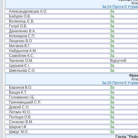
Кіл
За:24 Проти:0 Утрим
Александровська А.О.
За
Бабурін О.В.
За
Волинець Є.В.
За
Голуб О.В.
За
Даниленко В.А.
За
Кілінкаров С.П.
За
Лещенко В.О.
За
Матвєєв В.Г.
За
Найдьонов А.М.
За
Самойлик К.С.
За
Ткаченко О.М.
Відсутній
Царьков Є.І.
За
Шмельова С.О.
За
Фрак
Кіл
За:20 Проти:0 Утрим
Баранов В.О.
За
Ващук К.Т.
За
Головченко І.Б.
За
Гриневецький С.Р.
За
Довгий С.О.
За
Литвин Ю.О.
За
Поліщук О.В.
За
Сінченко В.М.
За
Шаров І.Ф.
За
Шмідт М.О.
За
Група "Реф