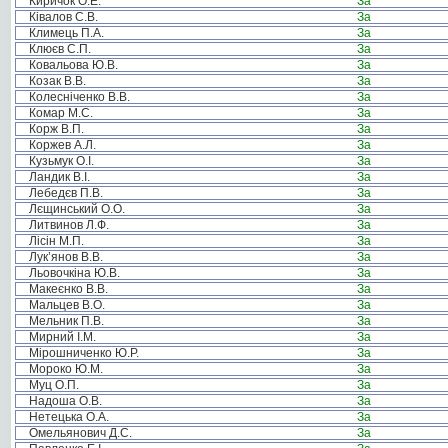
Киричок О.Е.
За
Ківалов С.В.
За
Климець П.А.
За
Клюєв С.П.
За
Ковальова Ю.В.
За
Козак В.В.
За
Колесніченко В.В.
За
Комар М.С.
За
Корж В.П.
За
Коржев А.Л.
За
Кузьмук О.І.
За
Ландик В.І.
За
Лебедєв П.В.
За
Лєщинський О.О.
За
Литвинов Л.Ф.
За
Лісін М.П.
За
Лук’янов В.В.
За
Льовочкіна Ю.В.
За
Макеєнко В.В.
За
Мальцев В.О.
За
Мельник П.В.
За
Мирний І.М.
За
Мірошниченко Ю.Р.
За
Мороко Ю.М.
За
Муц О.П.
За
Надоша О.В.
За
Нетецька О.А.
За
Омельянович Д.С.
За