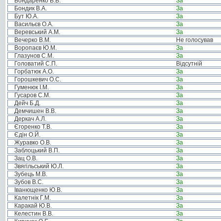
Бондаренко В.В.
За
Бондик В.А.
За
Бут Ю.А.
За
Васильєв О.А.
За
Веревський А.М.
За
Вечерко В.М.
Не голосував
Воропаєв Ю.М.
За
Глазунов С.М.
За
Головатий С.П.
Відсутній
Горбатюк А.О.
За
Горошкевич О.С.
За
Гуменюк І.М.
За
Гусаров С.М.
За
Дейч Б.Д.
За
Демчишен В.В.
За
Деркач А.Л.
За
Єгоренко Т.В.
За
Єдін О.Й.
За
Журавко О.В.
За
Заблоцький В.П.
За
Зац О.В.
За
Звягільський Ю.Л.
За
Зубець М.В.
За
Зубов В.С.
За
Іванющенко Ю.В.
За
Калетнік Г.М.
За
Каракай Ю.В.
За
Келестин В.В.
За