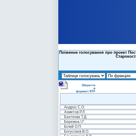
Поіменне голосування про проект Пос
Старокост
Зберегти
в
форматі RTF
Андрос С.О.
Ахметов Р.Л.
Бахтеєва Т.Д.
Бережна І.Г.
Білий О.П.
Богуслаєв В.О.