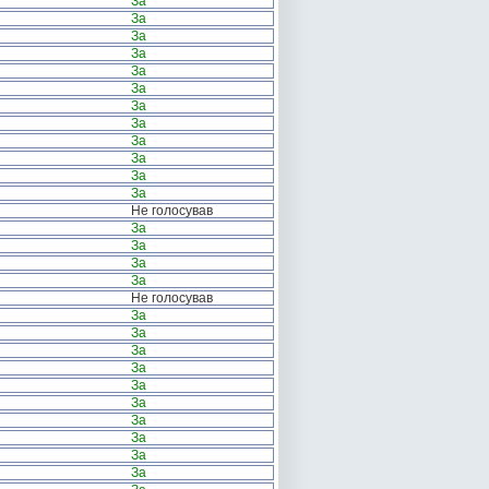
За
За
За
За
За
За
За
За
За
За
За
За
Не голосував
За
За
За
За
Не голосував
За
За
За
За
За
За
За
За
За
За