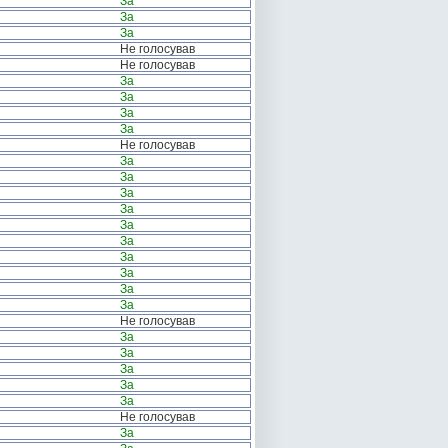
За
За
За
Не голосував
Не голосував
За
За
За
За
Не голосував
За
За
За
За
За
За
За
За
За
За
Не голосував
За
За
За
За
За
Не голосував
За