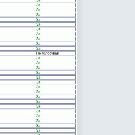
За
За
За
За
За
За
За
За
За
За
За
Не голосував
За
За
За
За
За
За
За
За
За
За
За
За
За
За
За
За