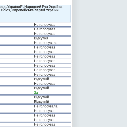
д, Україно!”, Народний Рух України,
 Союз, Європейська партія України,
Не голосував
Не голосував
Не голосував
Відсутня
Не голосувала
Не голосував
Не голосував
Не голосував
Не голосував
Не голосував
Не голосував
Не голосував
Відсутній
Не голосував
Відсутній
За
Відсутній
Відсутній
Не голосувала
Не голосував
Не голосував
Не голосував
Не голосував