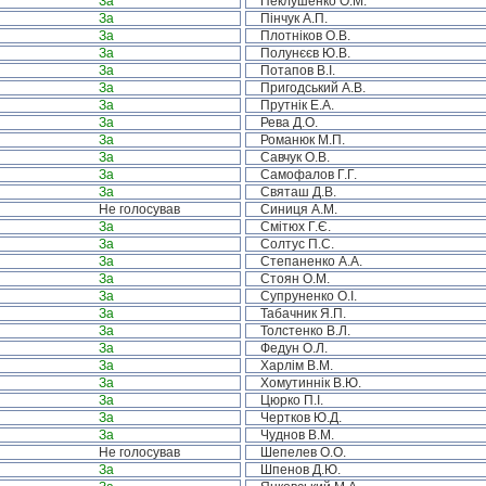
За
Пеклушенко О.М.
За
Пінчук А.П.
За
Плотніков О.В.
За
Полунєєв Ю.В.
За
Потапов В.І.
За
Пригодський А.В.
За
Прутнік Е.А.
За
Рева Д.О.
За
Романюк М.П.
За
Савчук О.В.
За
Самофалов Г.Г.
За
Святаш Д.В.
Не голосував
Синиця А.М.
За
Смітюх Г.Є.
За
Солтус П.С.
За
Степаненко А.А.
За
Стоян О.М.
За
Супруненко О.І.
За
Табачник Я.П.
За
Толстенко В.Л.
За
Федун О.Л.
За
Харлім В.М.
За
Хомутиннік В.Ю.
За
Цюрко П.І.
За
Чертков Ю.Д.
За
Чуднов В.М.
Не голосував
Шепелев О.О.
За
Шпенов Д.Ю.