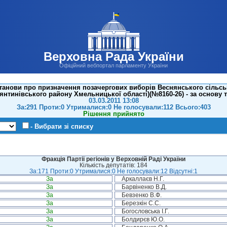
Верховна Рада України
Офіційний вебпортал парламенту України
танови про призначення позачергових виборів Веснянського сільськ
янтинівського району Хмельницької області)(№8160-26) - за основу т
03.03.2011 13:08
За:291 Проти:0 Утрималися:0 Не голосували:112 Всього:403
Рішення прийнято
- Вибрати зі списку
Фракція Партії регіонів у Верховній Раді України
Кількість депутатів: 184
За:171 Проти:0 Утрималися:0 Не голосували:12 Відсутні:1
За
Аркаллаєв Н.Г.
За
Барвіненко В.Д.
За
Бевзенко В.Ф.
За
Березкін С.С.
За
Богословська І.Г.
За
Болдирєв Ю.О.