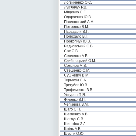
Логвиненко О.С.
Лук’янчук Р.В.
Міщенко С.Г.
Одарченко Ю.В.
Павловський А.М.
Петренко В.М.
Пєрєдєрій В.Г.
Полохало В.І.
Прокопчук Ю.В.
Радковський О.В.
Сас С.В.
Сенченко А.В.
Скибінецький О.М.
Соколов М.В.
Стешенко О.М.
Сушкевич В.М.
Терьохін С.А.
Трегубов Ю.В.
Трофименко В.В.
Унгурян П.Я.
Філенко В.П.
Чепинога В.М.
Шаго Є.П.
Шевченко А.В.
Шевчук С.В.
Шишкіна З.Л.
Шкіль А.В.
Шустік О.Ю.