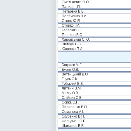
Омельченко О.О.
Палиця І.П.
Петьовка В.В.
Поляченко В.А.
Стець Ю.Я.
Стойко І.М.
Тарасюк Б.І.
Тополов В.С.
Харовський С.Ю.
Шемчук В.В.
Ющенко П.А.
Баграєв М.Г.
Буряк О.В.
Ветвицький Д.О.
Глусь С.К.
Губський Б.В.
Литвин В.М.
Маліч О.В.
Олійник С.В.
Осика С.Г.
Пилипенко В.П.
Семинога А.І.
Скубенко В.П.
Фельдман О.Б.
Шаманов В.В.