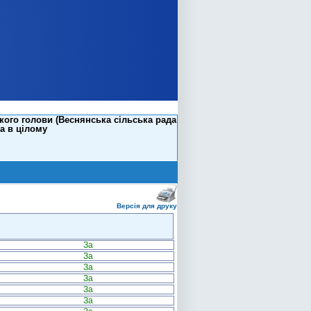
ого голови (Веснянська сільська рада
а в цілому
Версія для друку
За
За
За
За
За
За