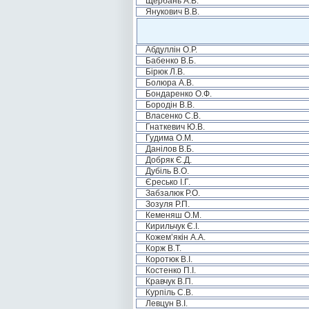
Щербань А.В.
Янукович В.В.
Абдуллін О.Р.
Бабенко В.Б.
Бірюк Л.В.
Болюра А.В.
Бондаренко О.Ф.
Бородін В.В.
Власенко С.В.
Гнаткевич Ю.В.
Гудима О.М.
Данілов В.Б.
Добряк Є.Д.
Дубіль В.О.
Єресько І.Г.
Забзалюк Р.О.
Зозуля Р.П.
Кеменяш О.М.
Кирильчук Є.І.
Кожем’якін А.А.
Корж В.Т.
Коротюк В.І.
Костенко П.І.
Кравчук В.П.
Курпіль С.В.
Левцун В.І.