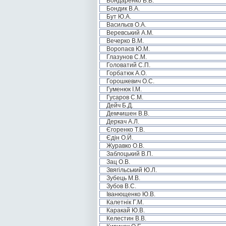
Бондаренко В.В.
Бондик В.А.
Бут Ю.А.
Васильєв О.А.
Веревський А.М.
Вечерко В.М.
Воропаєв Ю.М.
Глазунов С.М.
Головатий С.П.
Горбатюк А.О.
Горошкевич О.С.
Гуменюк І.М.
Гусаров С.М.
Дейч Б.Д.
Демчишен В.В.
Деркач А.Л.
Єгоренко Т.В.
Єдін О.Й.
Журавко О.В.
Заблоцький В.П.
Зац О.В.
Звягільський Ю.Л.
Зубець М.В.
Зубов В.С.
Іванющенко Ю.В.
Калетнік Г.М.
Каракай Ю.В.
Келестин В.В.