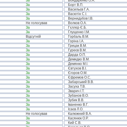
За
Бондаренко О.А.
За
Борт В.П.
За
Васильєв Г.А.
За
Васютін С.І.
За
Вернидубов І.В.
Не голосував
Волков О.А.
За
Гєллєр Є.Б.
За
Глущенко І.М.
Відсутній
Горбаль В.М.
За
Горіна І.А.
За
Грицак В.М.
За
Гуреєв В.М.
За
Дарда О.П.
За
Демидко В.М.
За
Демянко М.І.
За
Євтухов В.І.
За
Єгоров О.М.
За
Єфремов О.С.
За
Забарський В.В.
За
Засуха Т.В.
За
Зварич І.Т.
За
Зубанов В.О.
За
Зубик В.В.
За
Іваненко В.Г.
За
Ісаєв Л.О.
Не голосував
Калюжний В.А.
За
Касянюк О.Р.
За
Кий С.В.