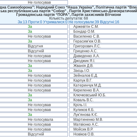
Не голосував
дна Самооборона”: Народний Союз “Наша Україна”, Політична партія “Впере
ська республіканська партія “Собор” , Партія Християнсько-Демократичний
Громадянська партія “ПОРА”, Партія захисників Вітчизни
Кількість депутатів: 68
За:13 Проти:0 Утрималися:0 Не голосували:39 Відсутні:16
За
Аржевітін С.М.
За
Бондар О.М.
Не голосував
Василенко С.В.
За
Герасим’юк О.В.
Відсутня
Григорович Л.С.
Відсутній
Гриценко А.С.
Не голосував
Давиденко А.А.
Не голосував
Джоджик Я.І.
За
Жванія Д.В.
За
Заєць І.О.
Не голосував
Зейналов Е.Д.
Не голосував
Карпук В.Г.
Не голосував
Катеринчук М.Д.
Не голосував
Кириленко В.А.
За
Ключковський Ю.Б.
За
Коваль В.С.
Не голосував
Кріль І.І.
Не голосував
Куликов К.Б.
За
Лук’янова К.Є.
Не голосувала
Мартиненко М.В.
Не голосував
Матвієнко А.С.
Не голосував
Мойсик В.Р.
Відсутній
Новіков О.В.