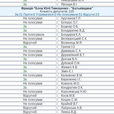
За
Янковський М.А.
За
Ярощук В.І.
Фракція “Блок Юлії Тимошенко - "Батьківщина"
Кількість депутатів: 105
За:31 Проти:0 Утрималися:0 Не голосували:51 Відсутні:23
Не голосував
Арутюнов Г.Р.
Не голосував
Білорус О.Г.
За
Боднар О.Б.
За
Бондаренко В.Д.
Не голосувала
Бондарєв К.А.
Не голосував
Веліжанський С.К.
Відсутній
Волинець М.Я.
За
Гринів І.О.
Не голосував
Давимука С.А.
Не голосував
Деревляний В.Т.
За
Дончак В.А.
Не голосував
Дубовой О.Ф.
За
Жеваго К.В.
За
Зімін Є.І.
Не голосував
Кальченко В.М.
За
Кириленко І.Г.
Не голосував
Ковзель М.О.
За
Кондратюк О.К.
Не голосував
Королевська Н.Ю.
Відсутній
Косів М.В.
Не голосував
Кошин С.М.
Не голосував
Крайній В.Г.
Відсутній
Лабунська А.В.
Відсутній
Лемза В.Д.