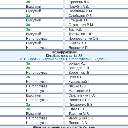
За
Оробець Л.Ю.
Відсутній
Парубій А.В.
Відсутній
Полянчич М.М.
За
Слободян О.В.
Відсутній
Стецьків Т.С.
За
Стретович В.М.
За
Ткач Р.В.
Відсутній
Третьяков О.Ю.
Не голосував
Чорноволенко О.В.
Відсутній
Шкутяк З.В.
Не голосував
Яценюк А.П.
Позафракційні
Кількість депутатів: 28
За:13 Проти:0 Утрималися:0 Не голосували:9 Відсутні:6
За
Богдан Р.Д.
За
Васадзе Т.Ш.
Не голосував
Воротнюк І.Б.
За
Грач Л.І.
Не голосував
Куровський І.І.
Не голосував
Ляшко О.В.
Не голосував
Мартинюк А.І.
Відсутній
Омельченко Г.О.
Не голосував
Павленко В.В.
За
Писаренко В.В.
За
Сігал Є.Я.
Відсутній
Томенко М.В.
Не голосував
Черпіцький О.З.
Не голосував
Яценко А.В.
Фракція Комуністичної партії України