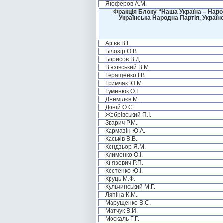
Ягоферов А.М.
Фракція Блоку “Наша Україна – Наро
Українська Народна Партія, Україн
Ар’єв В.І.
Білозір О.В.
Борисов В.Д.
В’язівський В.М.
Геращенко І.В.
Гримчак Ю.М.
Гуменюк О.І.
Джемілєв М. .
Доній О.С.
Жебрівський П.І.
Зварич Р.М.
Кармазін Ю.А.
Каськів В.В.
Кендзьор Я.М.
Клименко О.І.
Князевич Р.П.
Костенко Ю.І.
Круць М.Ф.
Кульчинський М.Г.
Ляпіна К.М.
Марущенко В.С.
Матчук В.Й.
Москаль Г.Г.