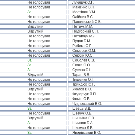
Не голосував
Лукашук О.Г.
Не голосував
Макієнко В.П.
За
Мостіпан У.М.
Не голосував
Олійник В.С.
Не голосував
Пашинський С.В.
Відсутній
Петрук М.М.
Відсутній
Подгорний С.П.
Не голосував
Потапчук М.Л.
Не голосував
Пудов Б.М.
Не голосував
Рябека О.Г.
Не голосував
Семерак О.М.
Не голосував
Сербін Ю.С.
За
Соболєв С.В.
За
Сочка О.О.
За
Суслов Є.І.
Відсутній
Таран В.В.
Не голосував
Тищенко О.І.
Не голосував
Триндюк Ю.Г.
Відсутній
Уколов В.О.
Не голосував
Федорчук Я.П.
Не голосував
Фомін О.В.
Не голосував
Чудновський В.О.
За
Швець В.Д.
Не голосував
Шевчук О.Б.
Відсутній
Шишкіна Е.В.
За
Шиянов Б.А.
Не голосував
Шлемко Д.В.
За
Яворівський В.О.