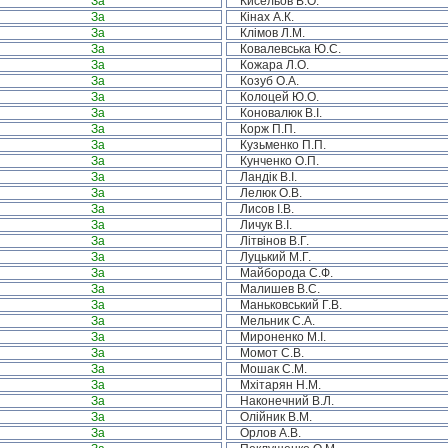
За
Кисельов В.О.
За
Кінах А.К.
За
Клімов Л.М.
За
Ковалевська Ю.С.
За
Кожара Л.О.
За
Козуб О.А.
За
Колоцей Ю.О.
За
Коновалюк В.І.
За
Корж П.П.
За
Кузьменко П.П.
За
Кунченко О.П.
За
Ландік В.І.
За
Лелюк О.В.
За
Лисов І.В.
За
Личук В.І.
За
Літвінов В.Г.
За
Луцький М.Г.
За
Майборода С.Ф.
За
Малишев В.С.
За
Маньковський Г.В.
За
Мельник С.А.
За
Мироненко М.І.
За
Момот С.В.
За
Мошак С.М.
За
Мхітарян Н.М.
За
Наконечний В.Л.
За
Олійник В.М.
За
Орлов А.В.