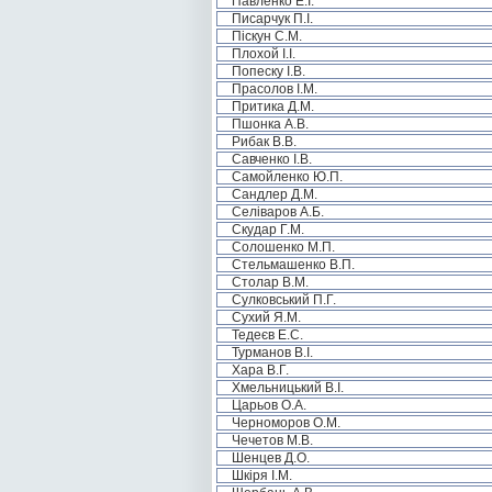
Павленко Е.І.
Писарчук П.І.
Піскун С.М.
Плохой І.І.
Попеску І.В.
Прасолов І.М.
Притика Д.М.
Пшонка А.В.
Рибак В.В.
Савченко І.В.
Самойленко Ю.П.
Сандлер Д.М.
Селіваров А.Б.
Скудар Г.М.
Солошенко М.П.
Стельмашенко В.П.
Столар В.М.
Сулковський П.Г.
Сухий Я.М.
Тедеєв Е.С.
Турманов В.І.
Хара В.Г.
Хмельницький В.І.
Царьов О.А.
Черноморов О.М.
Чечетов М.В.
Шенцев Д.О.
Шкіря І.М.