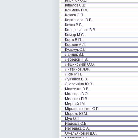
Киричок О.Е.
Ківалов С.В.
Климець П.А.
Клюєв С.П.
Ковальова Ю.В.
Козак В.В.
Колесніченко В.В.
Комар М.С.
Корж В.П.
Коржев А.Л.
Кузьмук О.І.
Ландик В.І.
Лебедєв П.В.
Лєщинський О.О.
Литвинов Л.Ф.
Лісін М.П.
Лук’янов В.В.
Льовочкіна Ю.В.
Макеєнко В.В.
Мальцев В.О.
Мельник П.В.
Мирний І.М.
Мірошниченко Ю.Р.
Мороко Ю.М.
Муц О.П.
Надоша О.В.
Нетецька О.А.
Омельянович Д.С.