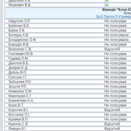
Щербань А.В.
За
Янукович В.В.
За
Фракція “Блок Ю
Кіль
За:0 Проти:3 Утримал
Абдуллін О.Р.
Не голосував
Бабенко В.Б.
Не голосував
Бірюк Л.В.
Не голосував
Болюра А.В.
Не голосувала
Бондаренко О.Ф.
Не голосувала
Бородін В.В.
Не голосував
Власенко С.В.
Відсутній
Гнаткевич Ю.В.
Не голосував
Гудима О.М.
Не голосував
Данілов В.Б.
Не голосував
Добряк Є.Д.
Не голосував
Дубіль В.О.
Не голосував
Єресько І.Г.
Не голосував
Забзалюк Р.О.
Не голосував
Зозуля Р.П.
Не голосував
Кеменяш О.М.
Не голосував
Кирильчук Є.І.
Не голосував
Кожем’якін А.А.
Не голосував
Корж В.Т.
Не голосував
Коротюк В.І.
Відсутній
Костенко П.І.
Не голосував
Кравчук В.П.
Не голосував
Курпіль С.В.
Відсутній
Левцун В.І.
Відсутній