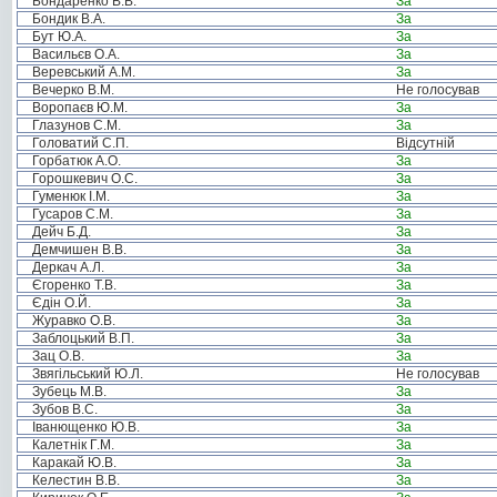
Бондаренко В.В.
За
Бондик В.А.
За
Бут Ю.А.
За
Васильєв О.А.
За
Веревський А.М.
За
Вечерко В.М.
Не голосував
Воропаєв Ю.М.
За
Глазунов С.М.
За
Головатий С.П.
Відсутній
Горбатюк А.О.
За
Горошкевич О.С.
За
Гуменюк І.М.
За
Гусаров С.М.
За
Дейч Б.Д.
За
Демчишен В.В.
За
Деркач А.Л.
За
Єгоренко Т.В.
За
Єдін О.Й.
За
Журавко О.В.
За
Заблоцький В.П.
За
Зац О.В.
За
Звягільський Ю.Л.
Не голосував
Зубець М.В.
За
Зубов В.С.
За
Іванющенко Ю.В.
За
Калетнік Г.М.
За
Каракай Ю.В.
За
Келестин В.В.
За