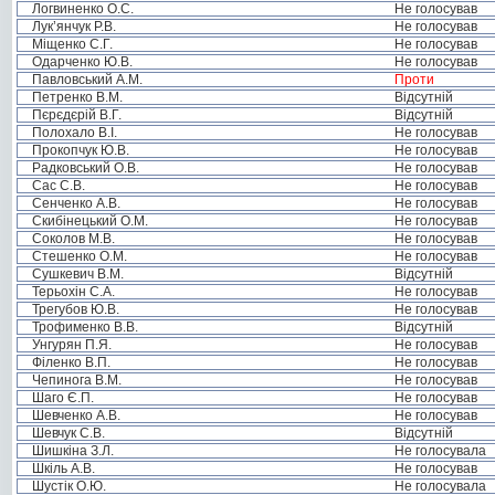
Логвиненко О.С.
Не голосував
Лук’янчук Р.В.
Не голосував
Міщенко С.Г.
Не голосував
Одарченко Ю.В.
Не голосував
Павловський А.М.
Проти
Петренко В.М.
Відсутній
Пєрєдєрій В.Г.
Відсутній
Полохало В.І.
Не голосував
Прокопчук Ю.В.
Не голосував
Радковський О.В.
Не голосував
Сас С.В.
Не голосував
Сенченко А.В.
Не голосував
Скибінецький О.М.
Не голосував
Соколов М.В.
Не голосував
Стешенко О.М.
Не голосував
Сушкевич В.М.
Відсутній
Терьохін С.А.
Не голосував
Трегубов Ю.В.
Не голосував
Трофименко В.В.
Відсутній
Унгурян П.Я.
Не голосував
Філенко В.П.
Не голосував
Чепинога В.М.
Не голосував
Шаго Є.П.
Не голосував
Шевченко А.В.
Не голосував
Шевчук С.В.
Відсутній
Шишкіна З.Л.
Не голосувала
Шкіль А.В.
Не голосував
Шустік О.Ю.
Не голосувала