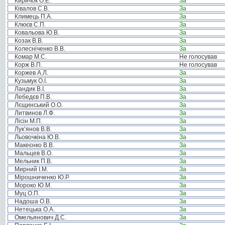
Киричок О.Е.
За
Ківалов С.В.
За
Климець П.А.
За
Клюєв С.П.
За
Ковальова Ю.В.
За
Козак В.В.
За
Колесніченко В.В.
За
Комар М.С.
Не голосував
Корж В.П.
Не голосував
Коржев А.Л.
За
Кузьмук О.І.
За
Ландик В.І.
За
Лебедєв П.В.
За
Лєщинський О.О.
За
Литвинов Л.Ф.
За
Лісін М.П.
За
Лук’янов В.В.
За
Льовочкіна Ю.В.
За
Макеєнко В.В.
За
Мальцев В.О.
За
Мельник П.В.
За
Мирний І.М.
За
Мірошниченко Ю.Р.
За
Мороко Ю.М.
За
Муц О.П.
За
Надоша О.В.
За
Нетецька О.А.
За
Омельянович Д.С.
За