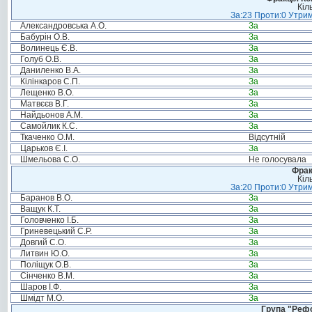
Кіл
За:23 Проти:0 Утрим
Александровська А.О.
За
Бабурін О.В.
За
Волинець Є.В.
За
Голуб О.В.
За
Даниленко В.А.
За
Кілінкаров С.П.
За
Лещенко В.О.
За
Матвєєв В.Г.
За
Найдьонов А.М.
За
Самойлик К.С.
За
Ткаченко О.М.
Відсутній
Царьков Є.І.
За
Шмельова С.О.
Не голосувала
Фрак
Кіл
За:20 Проти:0 Утрим
Баранов В.О.
За
Ващук К.Т.
За
Головченко І.Б.
За
Гриневецький С.Р.
За
Довгий С.О.
За
Литвин Ю.О.
За
Поліщук О.В.
За
Сінченко В.М.
За
Шаров І.Ф.
За
Шмідт М.О.
За
Група "Реф