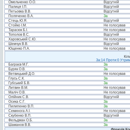
Омельченко О.О.
Відсутній
Палиця І.П.
Відсутній
Петьовка В.В.
Відсутній
Поляченко В.А.
За
Стець Ю.Я.
Відсутній
Стойко І.М.
Не голосував
Тарасюк Б.І.
Не голосував
Тополов В.С.
Відсутній
Харовський С.Ю.
Не голосував
Шемчук В.В.
Відсутній
Ющенко П.А.
Не голосував
Кіл
За:14 Проти:0 Утрим
Баграєв М.Г.
За
Буряк О.В.
За
Ветвицький Д.О.
Не голосував
Глусь С.К.
За
Губський Б.В.
За
Литвин В.М.
Не голосував
Маліч О.В.
Не голосував
Олійник С.В.
Відсутній
Осика С.Г.
За
Пилипенко В.П.
За
Семинога А.І.
Не голосував
Скубенко В.П.
Відсутній
Фельдман О.Б.
За
Шаманов В.В.
За
Фракція Ком