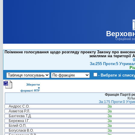
Верховн
Офіційний в
Поіменне голосування щодо розгляду проекту Закону про внесенн
землями на території 
0
За:255 Проти:5 Утрима
Рі
- Вибрати зі списк
Зберегти
в
форматі RTF
Фракція Партії р
Кіль
За:175 Проти:0 Утрим
Андрос С.О.
За
Ахметов Р.Л.
За
Бахтеєва Т.Д.
За
Бережна І.Г.
За
Білий О.П.
За
Богуслаєв В.О.
За