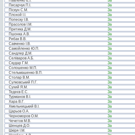
Павленко Е.І.
За
Писарчук П.І.
За
Піскун С.М.
За
Плохой І.І.
За
Попеску І.В.
За
Прасолов І.М.
За
Притика Д.М.
За
Пшонка А.В.
За
Рибак В.В.
За
Савченко І.В.
За
Самойленко Ю.П.
За
Сандлер Д.М.
За
Селіваров А.Б.
За
Скудар Г.М.
За
Солошенко М.П.
За
Стельмашенко В.П.
За
Столар В.М.
За
Сулковський П.Г.
За
Сухий Я.М.
За
Тедеєв Е.С.
За
Турманов В.І.
За
Хара В.Г.
За
Хмельницький В.І.
За
Царьов О.А.
За
Черноморов О.М.
За
Чечетов М.В.
За
Шенцев Д.О.
За
Шкіря І.М.
За