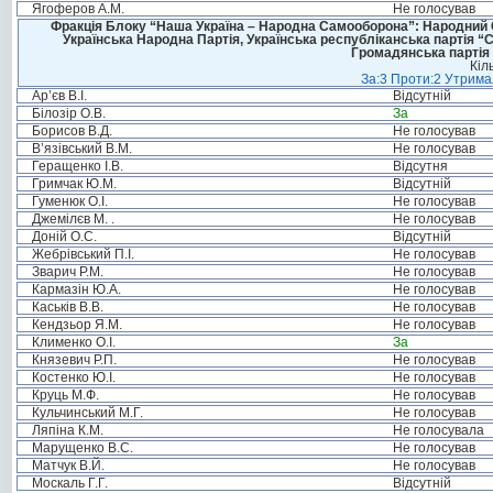
Ягоферов А.М.
Не голосував
Фракція Блоку “Наша Україна – Народна Самооборона”: Народний Со
Українська Народна Партія, Українська республіканська партія “
Громадянська партія 
Кіл
За:3 Проти:2 Утримал
Ар’єв В.І.
Відсутній
Білозір О.В.
За
Борисов В.Д.
Не голосував
В’язівський В.М.
Не голосував
Геращенко І.В.
Відсутня
Гримчак Ю.М.
Відсутній
Гуменюк О.І.
Не голосував
Джемілєв М. .
Не голосував
Доній О.С.
Відсутній
Жебрівський П.І.
Не голосував
Зварич Р.М.
Не голосував
Кармазін Ю.А.
Не голосував
Каськів В.В.
Не голосував
Кендзьор Я.М.
Не голосував
Клименко О.І.
За
Князевич Р.П.
Не голосував
Костенко Ю.І.
Не голосував
Круць М.Ф.
Не голосував
Кульчинський М.Г.
Не голосував
Ляпіна К.М.
Не голосувала
Марущенко В.С.
Не голосував
Матчук В.Й.
Не голосував
Москаль Г.Г.
Відсутній