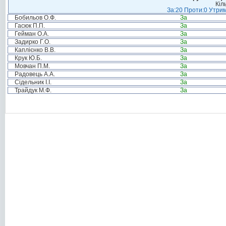
Кіл
За:20 Проти:0 Утрим
Бобильов О.Ф.
За
Гасюк П.П.
За
Гейман О.А.
За
Задирко Г.О.
За
Каплієнко В.В.
За
Крук Ю.Б.
За
Мовчан П.М.
За
Радовець А.А.
За
Сідельник І.І.
За
Трайдук М.Ф.
За