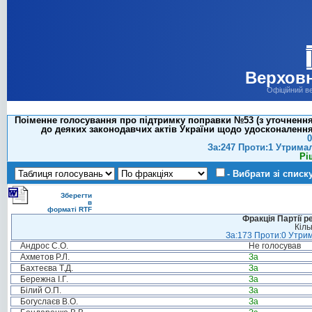
Верховн
Офіційний в
Поіменне голосування про підтримку поправки №53 (з уточненням
до деяких законодавчих актів України щодо удосконалення
0
За:247 Проти:1 Утрима
Рі
- Вибрати зі списк
Зберегти
в
форматі RTF
Фракція Партії р
Кіль
За:173 Проти:0 Утрим
Андрос С.О.
Не голосував
Ахметов Р.Л.
За
Бахтеєва Т.Д.
За
Бережна І.Г.
За
Білий О.П.
За
Богуслаєв В.О.
За