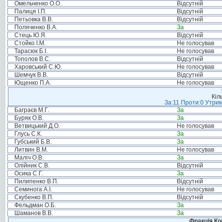
Омельченко О.О.
Відсутній
Палиця І.П.
Відсутній
Петьовка В.В.
Відсутній
Поляченко В.А.
За
Стець Ю.Я.
Відсутній
Стойко І.М.
Не голосував
Тарасюк Б.І.
Не голосував
Тополов В.С.
Відсутній
Харовський С.Ю.
Не голосував
Шемчук В.В.
Відсутній
Ющенко П.А.
Не голосував
Кіл
За:11 Проти:0 Утрим
Баграєв М.Г.
За
Буряк О.В.
За
Ветвицький Д.О.
Не голосував
Глусь С.К.
За
Губський Б.В.
За
Литвин В.М.
Не голосував
Маліч О.В.
За
Олійник С.В.
Відсутній
Осика С.Г.
За
Пилипенко В.П.
Відсутній
Семинога А.І.
Не голосував
Скубенко В.П.
Відсутній
Фельдман О.Б.
За
Шаманов В.В.
За
Фракція Ком