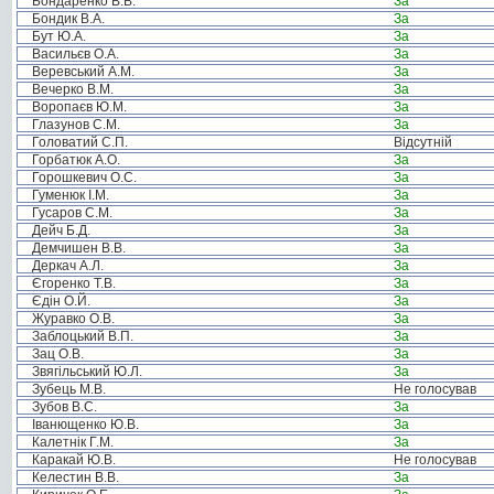
Бондаренко В.В.
За
Бондик В.А.
За
Бут Ю.А.
За
Васильєв О.А.
За
Веревський А.М.
За
Вечерко В.М.
За
Воропаєв Ю.М.
За
Глазунов С.М.
За
Головатий С.П.
Відсутній
Горбатюк А.О.
За
Горошкевич О.С.
За
Гуменюк І.М.
За
Гусаров С.М.
За
Дейч Б.Д.
За
Демчишен В.В.
За
Деркач А.Л.
За
Єгоренко Т.В.
За
Єдін О.Й.
За
Журавко О.В.
За
Заблоцький В.П.
За
Зац О.В.
За
Звягільський Ю.Л.
За
Зубець М.В.
Не голосував
Зубов В.С.
За
Іванющенко Ю.В.
За
Калетнік Г.М.
За
Каракай Ю.В.
Не голосував
Келестин В.В.
За