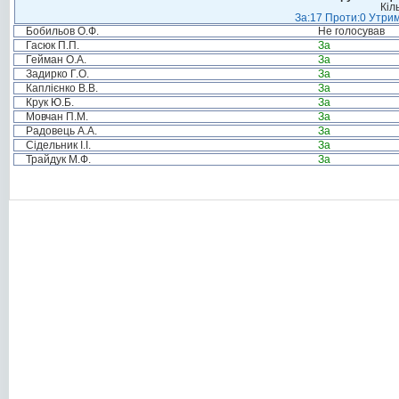
Кіл
За:17 Проти:0 Утрим
Бобильов О.Ф.
Не голосував
Гасюк П.П.
За
Гейман О.А.
За
Задирко Г.О.
За
Каплієнко В.В.
За
Крук Ю.Б.
За
Мовчан П.М.
За
Радовець А.А.
За
Сідельник І.І.
За
Трайдук М.Ф.
За