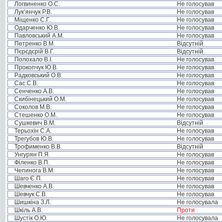
Логвиненко О.С.
Не голосував
Лук’янчук Р.В.
Не голосував
Міщенко С.Г.
Не голосував
Одарченко Ю.В.
Не голосував
Павловський А.М.
Не голосував
Петренко В.М.
Відсутній
Пєрєдєрій В.Г.
Відсутній
Полохало В.І.
Не голосував
Прокопчук Ю.В.
Не голосував
Радковський О.В.
Не голосував
Сас С.В.
Не голосував
Сенченко А.В.
Не голосував
Скибінецький О.М.
Не голосував
Соколов М.В.
Не голосував
Стешенко О.М.
Не голосував
Сушкевич В.М.
Відсутній
Терьохін С.А.
Не голосував
Трегубов Ю.В.
Не голосував
Трофименко В.В.
Відсутній
Унгурян П.Я.
Не голосував
Філенко В.П.
Не голосував
Чепинога В.М.
Не голосував
Шаго Є.П.
Не голосував
Шевченко А.В.
Не голосував
Шевчук С.В.
Не голосував
Шишкіна З.Л.
Не голосувала
Шкіль А.В.
Проти
Шустік О.Ю.
Не голосувала