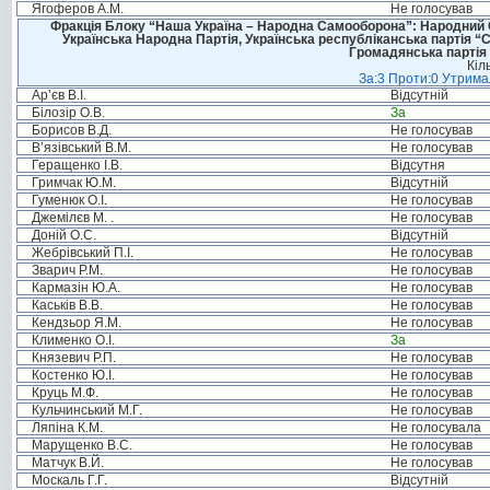
Ягоферов А.М.
Не голосував
Фракція Блоку “Наша Україна – Народна Самооборона”: Народний Со
Українська Народна Партія, Українська республіканська партія “
Громадянська партія 
Кіл
За:3 Проти:0 Утримал
Ар’єв В.І.
Відсутній
Білозір О.В.
За
Борисов В.Д.
Не голосував
В’язівський В.М.
Не голосував
Геращенко І.В.
Відсутня
Гримчак Ю.М.
Відсутній
Гуменюк О.І.
Не голосував
Джемілєв М. .
Не голосував
Доній О.С.
Відсутній
Жебрівський П.І.
Не голосував
Зварич Р.М.
Не голосував
Кармазін Ю.А.
Не голосував
Каськів В.В.
Не голосував
Кендзьор Я.М.
Не голосував
Клименко О.І.
За
Князевич Р.П.
Не голосував
Костенко Ю.І.
Не голосував
Круць М.Ф.
Не голосував
Кульчинський М.Г.
Не голосував
Ляпіна К.М.
Не голосувала
Марущенко В.С.
Не голосував
Матчук В.Й.
Не голосував
Москаль Г.Г.
Відсутній