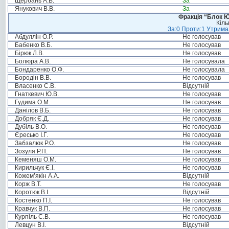
Щербань А.В.
За
Янукович В.В.
За
Фракція “Блок Ю
Кіль
За:0 Проти:1 Утримал
Абдуллін О.Р.
Не голосував
Бабенко В.Б.
Не голосував
Бірюк Л.В.
Не голосував
Болюра А.В.
Не голосувала
Бондаренко О.Ф.
Не голосувала
Бородін В.В.
Не голосував
Власенко С.В.
Відсутній
Гнаткевич Ю.В.
Не голосував
Гудима О.М.
Не голосував
Данілов В.Б.
Не голосував
Добряк Є.Д.
Не голосував
Дубіль В.О.
Не голосував
Єресько І.Г.
Не голосував
Забзалюк Р.О.
Не голосував
Зозуля Р.П.
Не голосував
Кеменяш О.М.
Не голосував
Кирильчук Є.І.
Не голосував
Кожем’якін А.А.
Відсутній
Корж В.Т.
Не голосував
Коротюк В.І.
Відсутній
Костенко П.І.
Не голосував
Кравчук В.П.
Не голосував
Курпіль С.В.
Не голосував
Левцун В.І.
Відсутній