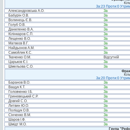
Кіл
За:23 Проти:0 Утрим
Александровська А.О.
За
Бабурін О.В.
За
Волинець Є.В.
За
Голуб О.В.
За
Даниленко В.А.
За
Кілінкаров С.П.
За
Лещенко В.О.
За
Матвєєв В.Г.
За
Найдьонов А.М.
За
Самойлик К.С.
За
Ткаченко О.М.
Відсутній
Царьков Є.І.
За
Шмельова С.О.
За
Фрак
Кіл
За:20 Проти:0 Утрим
Баранов В.О.
За
Ващук К.Т.
За
Головченко І.Б.
За
Гриневецький С.Р.
За
Довгий С.О.
За
Литвин Ю.О.
За
Поліщук О.В.
За
Сінченко В.М.
За
Шаров І.Ф.
За
Шмідт М.О.
За
Група "Реф