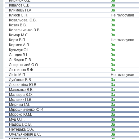
Киричок О.Е.
За
Ківалов С.В.
За
Климець П.А.
За
Клюєв С.П.
Не голосував
Ковальова Ю.В.
За
Козак В.В.
За
Колесніченко В.В.
За
Комар М.С.
За
Корж В.П.
Не голосував
Коржев А.Л.
За
Кузьмук О.І.
За
Ландик В.І.
За
Лебедєв П.В.
За
Лєщинський О.О.
За
Литвинов Л.Ф.
За
Лісін М.П.
Не голосував
Лук’янов В.В.
За
Льовочкіна Ю.В.
За
Макеєнко В.В.
За
Мальцев В.О.
За
Мельник П.В.
За
Мирний І.М.
За
Мірошниченко Ю.Р.
За
Мороко Ю.М.
За
Муц О.П.
За
Надоша О.В.
За
Нетецька О.А.
За
Омельянович Д.С.
За