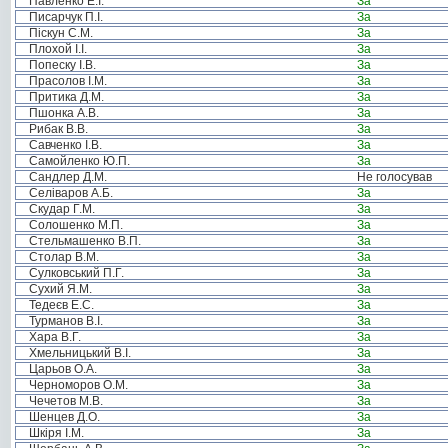
Павленко Е.І.
За
Писарчук П.І.
За
Піскун С.М.
За
Плохой І.І.
За
Попеску І.В.
За
Прасолов І.М.
За
Притика Д.М.
За
Пшонка А.В.
За
Рибак В.В.
За
Савченко І.В.
За
Самойленко Ю.П.
За
Сандлер Д.М.
Не голосував
Селіваров А.Б.
За
Скудар Г.М.
За
Солошенко М.П.
За
Стельмашенко В.П.
За
Столар В.М.
За
Сулковський П.Г.
За
Сухий Я.М.
За
Тедеєв Е.С.
За
Турманов В.І.
За
Хара В.Г.
За
Хмельницький В.І.
За
Царьов О.А.
За
Черноморов О.М.
За
Чечетов М.В.
За
Шенцев Д.О.
За
Шкіря І.М.
За