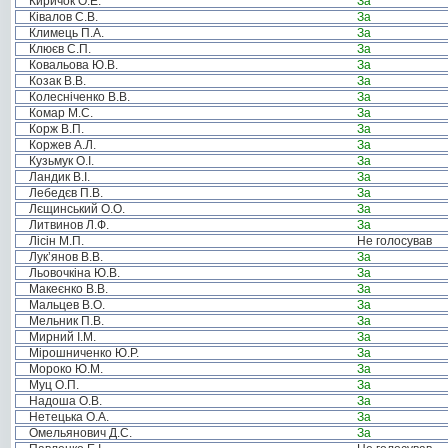
Киричок О.Е.
За
Ківалов С.В.
За
Климець П.А.
За
Клюєв С.П.
За
Ковальова Ю.В.
За
Козак В.В.
За
Колесніченко В.В.
За
Комар М.С.
За
Корж В.П.
За
Коржев А.Л.
За
Кузьмук О.І.
За
Ландик В.І.
За
Лебедєв П.В.
За
Лєщинський О.О.
За
Литвинов Л.Ф.
За
Лісін М.П.
Не голосував
Лук’янов В.В.
За
Льовочкіна Ю.В.
За
Макеєнко В.В.
За
Мальцев В.О.
За
Мельник П.В.
За
Мирний І.М.
За
Мірошниченко Ю.Р.
За
Мороко Ю.М.
За
Муц О.П.
За
Надоша О.В.
За
Нетецька О.А.
За
Омельянович Д.С.
За