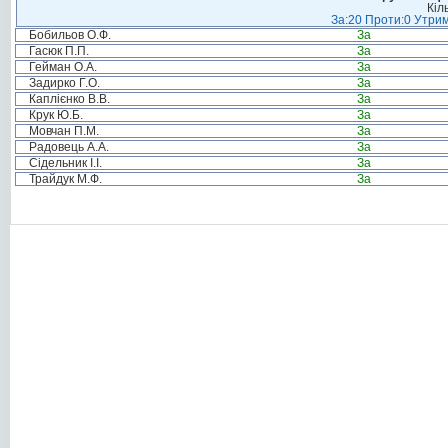
Кіл
За:20 Проти:0 Утрим
Бобильов О.Ф.
За
Гасюк П.П.
За
Гейман О.А.
За
Задирко Г.О.
За
Каплієнко В.В.
За
Крук Ю.Б.
За
Мовчан П.М.
За
Радовець А.А.
За
Сідельник І.І.
За
Трайдук М.Ф.
За