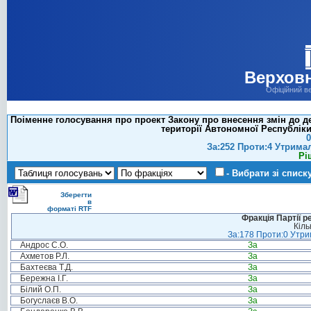
Верховн
Офіційний в
Поіменне голосування про проект Закону про внесення змін до д
території Автономної Республіки
0
За:252 Проти:4 Утрима
Рі
- Вибрати зі списк
Зберегти
в
форматі RTF
Фракція Партії р
Кіль
За:178 Проти:0 Утрим
Андрос С.О.
За
Ахметов Р.Л.
За
Бахтеєва Т.Д.
За
Бережна І.Г.
За
Білий О.П.
За
Богуслаєв В.О.
За