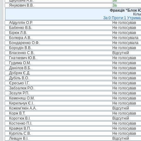
Щербань А.В.
За
Янукович В.В.
За
Фракція “Блок Ю
Кіль
За:0 Проти:1 Утримал
Абдуллін О.Р.
Не голосував
Бабенко В.Б.
Не голосував
Бірюк Л.В.
Не голосував
Болюра А.В.
Не голосувала
Бондаренко О.Ф.
Не голосувала
Бородін В.В.
Не голосував
Власенко С.В.
Відсутній
Гнаткевич Ю.В.
Не голосував
Гудима О.М.
Не голосував
Данілов В.Б.
Не голосував
Добряк Є.Д.
Не голосував
Дубіль В.О.
Не голосував
Єресько І.Г.
Не голосував
Забзалюк Р.О.
Не голосував
Зозуля Р.П.
Не голосував
Кеменяш О.М.
Не голосував
Кирильчук Є.І.
Не голосував
Кожем’якін А.А.
Відсутній
Корж В.Т.
Не голосував
Коротюк В.І.
Відсутній
Костенко П.І.
Не голосував
Кравчук В.П.
Не голосував
Курпіль С.В.
Не голосував
Левцун В.І.
Відсутній