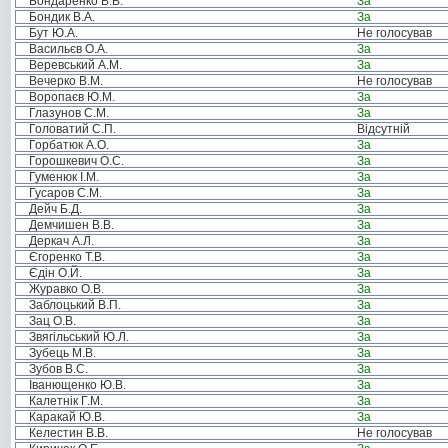
Бондаренко В.В.
За
Бондик В.А.
За
Бут Ю.А.
Не голосував
Васильєв О.А.
За
Веревський А.М.
За
Вечерко В.М.
Не голосував
Воропаєв Ю.М.
За
Глазунов С.М.
За
Головатий С.П.
Відсутній
Горбатюк А.О.
За
Горошкевич О.С.
За
Гуменюк І.М.
За
Гусаров С.М.
За
Дейч Б.Д.
За
Демчишен В.В.
За
Деркач А.Л.
За
Єгоренко Т.В.
За
Єдін О.Й.
За
Журавко О.В.
За
Заблоцький В.П.
За
Зац О.В.
За
Звягільський Ю.Л.
За
Зубець М.В.
За
Зубов В.С.
За
Іванющенко Ю.В.
За
Калетнік Г.М.
За
Каракай Ю.В.
За
Келестин В.В.
Не голосував