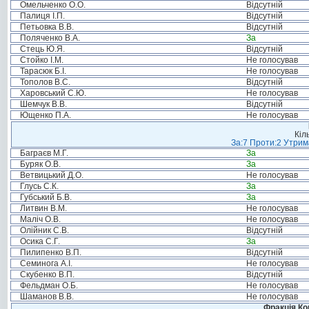
Омельченко О.О.
Відсутній
Палиця І.П.
Відсутній
Петьовка В.В.
Відсутній
Поляченко В.А.
За
Стець Ю.Я.
Відсутній
Стойко І.М.
Не голосував
Тарасюк Б.І.
Не голосував
Тополов В.С.
Відсутній
Харовський С.Ю.
Не голосував
Шемчук В.В.
Відсутній
Ющенко П.А.
Не голосував
Кіл
За:7 Проти:2 Утрим
Баграєв М.Г.
За
Буряк О.В.
За
Ветвицький Д.О.
Не голосував
Глусь С.К.
За
Губський Б.В.
За
Литвин В.М.
Не голосував
Маліч О.В.
Не голосував
Олійник С.В.
Відсутній
Осика С.Г.
За
Пилипенко В.П.
Відсутній
Семинога А.І.
Не голосував
Скубенко В.П.
Відсутній
Фельдман О.Б.
Не голосував
Шаманов В.В.
Не голосував
Фракція Ком