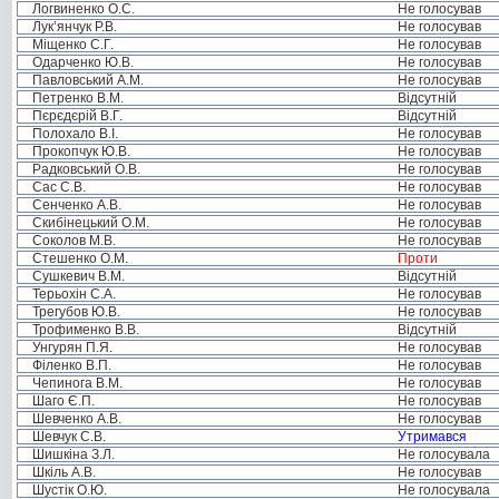
Логвиненко О.С.
Не голосував
Лук’янчук Р.В.
Не голосував
Міщенко С.Г.
Не голосував
Одарченко Ю.В.
Не голосував
Павловський А.М.
Не голосував
Петренко В.М.
Відсутній
Пєрєдєрій В.Г.
Відсутній
Полохало В.І.
Не голосував
Прокопчук Ю.В.
Не голосував
Радковський О.В.
Не голосував
Сас С.В.
Не голосував
Сенченко А.В.
Не голосував
Скибінецький О.М.
Не голосував
Соколов М.В.
Не голосував
Стешенко О.М.
Проти
Сушкевич В.М.
Відсутній
Терьохін С.А.
Не голосував
Трегубов Ю.В.
Не голосував
Трофименко В.В.
Відсутній
Унгурян П.Я.
Не голосував
Філенко В.П.
Не голосував
Чепинога В.М.
Не голосував
Шаго Є.П.
Не голосував
Шевченко А.В.
Не голосував
Шевчук С.В.
Утримався
Шишкіна З.Л.
Не голосувала
Шкіль А.В.
Не голосував
Шустік О.Ю.
Не голосувала