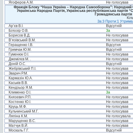
Ягоферов А.М.
Не голосував
Фракція Блоку “Наша Україна – Народна Самооборона”: Народний Со
Українська Народна Партія, Українська республіканська партія “
Громадянська партія 
Кіл
За:3 Проти:1 Утримал
Ар’єв В.І.
Відсутній
Білозір О.В.
За
Борисов В.Д.
Не голосував
В’язівський В.М.
Не голосував
Геращенко І.В.
Відсутня
Гримчак Ю.М.
Відсутній
Гуменюк О.І.
Не голосував
Джемілєв М. .
Не голосував
Доній О.С.
Відсутній
Жебрівський П.І.
Не голосував
Зварич Р.М.
Не голосував
Кармазін Ю.А.
Не голосував
Каськів В.В.
Не голосував
Кендзьор Я.М.
Не голосував
Клименко О.І.
За
Князевич Р.П.
Не голосував
Костенко Ю.І.
Не голосував
Круць М.Ф.
Не голосував
Кульчинський М.Г.
Не голосував
Ляпіна К.М.
Не голосувала
Марущенко В.С.
Не голосував
Матчук В.Й.
Не голосував
Москаль Г.Г.
Відсутній