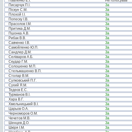
Павленко Е.І.
Не голосував
Писарчук П.І.
За
Піскун С.М.
За
Плохой І.І.
За
Попеску І.В.
За
Прасолов І.М.
За
Притика Д.М.
За
Пшонка А.В.
За
Рибак В.В.
За
Савченко І.В.
За
Самойленко Ю.П.
За
Сандлер Д.М.
За
Селіваров А.Б.
За
Скудар Г.М.
За
Солошенко М.П.
За
Стельмашенко В.П.
За
Столар В.М.
За
Сулковський П.Г.
За
Сухий Я.М.
За
Тедеєв Е.С.
За
Турманов В.І.
За
Хара В.Г.
За
Хмельницький В.І.
За
Царьов О.А.
За
Черноморов О.М.
За
Чечетов М.В.
За
Шенцев Д.О.
За
Шкіря І.М.
За