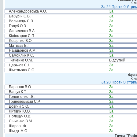
Кіл
За:24 Проти:0 Утрим
Александровська А.О.
За
Бабурін О.В.
За
Волинець Є.В.
За
Голуб О.В.
За
Даниленко В.А.
За
Кілінкаров С.П.
За
Лещенко В.О.
За
Матвєєв В.Г.
За
Найдьонов А.М.
За
Самойлик К.С.
За
Ткаченко О.М.
Відсутній
Царьков Є.І.
За
Шмельова С.О.
За
Фрак
Кіл
За:20 Проти:0 Утрим
Баранов В.О.
За
Ващук К.Т.
За
Головченко І.Б.
За
Гриневецький С.Р.
За
Довгий С.О.
За
Литвин Ю.О.
За
Поліщук О.В.
За
Сінченко В.М.
За
Шаров І.Ф.
За
Шмідт М.О.
За
Група "Реф