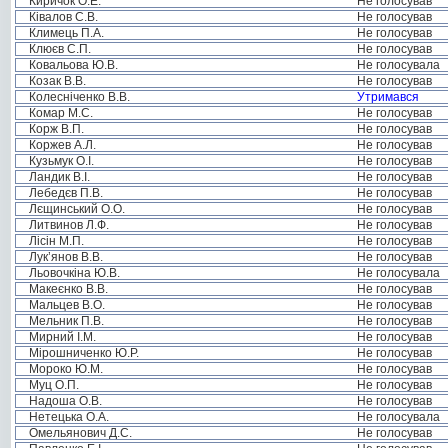
Киричок О.Е.
Не голосував
Ківалов С.В.
Не голосував
Климець П.А.
Не голосував
Клюєв С.П.
Не голосував
Ковальова Ю.В.
Не голосувала
Козак В.В.
Не голосував
Колесніченко В.В.
Утримався
Комар М.С.
Не голосував
Корж В.П.
Не голосував
Коржев А.Л.
Не голосував
Кузьмук О.І.
Не голосував
Ландик В.І.
Не голосував
Лебедєв П.В.
Не голосував
Лєщинський О.О.
Не голосував
Литвинов Л.Ф.
Не голосував
Лісін М.П.
Не голосував
Лук’янов В.В.
Не голосував
Льовочкіна Ю.В.
Не голосувала
Макеєнко В.В.
Не голосував
Мальцев В.О.
Не голосував
Мельник П.В.
Не голосував
Мирний І.М.
Не голосував
Мірошниченко Ю.Р.
Не голосував
Мороко Ю.М.
Не голосував
Муц О.П.
Не голосував
Надоша О.В.
Не голосував
Нетецька О.А.
Не голосувала
Омельянович Д.С.
Не голосував