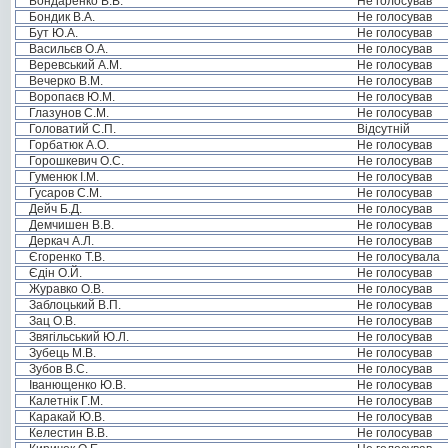
Бондаренко В.В.
Не голосував
Бондик В.А.
Не голосував
Бут Ю.А.
Не голосував
Васильєв О.А.
Не голосував
Веревський А.М.
Не голосував
Вечерко В.М.
Не голосував
Воропаєв Ю.М.
Не голосував
Глазунов С.М.
Не голосував
Головатий С.П.
Відсутній
Горбатюк А.О.
Не голосував
Горошкевич О.С.
Не голосував
Гуменюк І.М.
Не голосував
Гусаров С.М.
Не голосував
Дейч Б.Д.
Не голосував
Демчишен В.В.
Не голосував
Деркач А.Л.
Не голосував
Єгоренко Т.В.
Не голосувала
Єдін О.Й.
Не голосував
Журавко О.В.
Не голосував
Заблоцький В.П.
Не голосував
Зац О.В.
Не голосував
Звягільський Ю.Л.
Не голосував
Зубець М.В.
Не голосував
Зубов В.С.
Не голосував
Іванющенко Ю.В.
Не голосував
Калетнік Г.М.
Не голосував
Каракай Ю.В.
Не голосував
Келестин В.В.
Не голосував