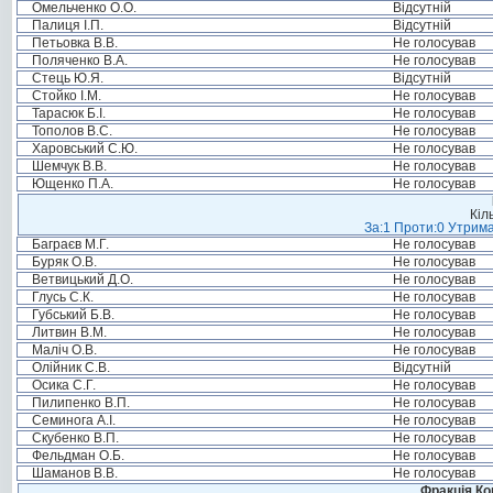
Омельченко О.О.
Відсутній
Палиця І.П.
Відсутній
Петьовка В.В.
Не голосував
Поляченко В.А.
Не голосував
Стець Ю.Я.
Відсутній
Стойко І.М.
Не голосував
Тарасюк Б.І.
Не голосував
Тополов В.С.
Не голосував
Харовський С.Ю.
Не голосував
Шемчук В.В.
Не голосував
Ющенко П.А.
Не голосував
Кіл
За:1 Проти:0 Утрима
Баграєв М.Г.
Не голосував
Буряк О.В.
Не голосував
Ветвицький Д.О.
Не голосував
Глусь С.К.
Не голосував
Губський Б.В.
Не голосував
Литвин В.М.
Не голосував
Маліч О.В.
Не голосував
Олійник С.В.
Відсутній
Осика С.Г.
Не голосував
Пилипенко В.П.
Не голосував
Семинога А.І.
Не голосував
Скубенко В.П.
Не голосував
Фельдман О.Б.
Не голосував
Шаманов В.В.
Не голосував
Фракція Ком