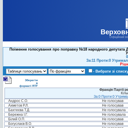
Верховн
Офіційний в
Поіменне голосування про поправку №18 народного депутата Джо
У
0
За:11 Проти:0 Утримал
Ріш
- Вибрати зі списк
Зберегти
в
форматі RTF
Фракція Партії р
Кіль
За:0 Проти:0 Утримал
Андрос С.О.
Не голосував
Ахметов Р.Л.
Не голосував
Бахтеєва Т.Д.
Не голосувала
Бережна І.Г.
Не голосувала
Білий О.П.
Не голосував
Богуслаєв В.О.
Не голосував