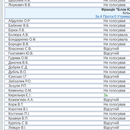
Щербань А.В.
Не голосував
Янукович В.В.
Не голосував
Фракція “Блок Ю
Кіль
За:4 Проти:0 Утримал
Абдуллін О.Р.
Не голосував
Бабенко В.Б.
Не голосував
Бірюк Л.В.
Не голосував
Болюра А.В.
Не голосувала
Бондаренко О.Ф.
Не голосувала
Бородін В.В.
Не голосував
Власенко С.В.
Відсутній
Гнаткевич Ю.В.
Відсутній
Гудима О.М.
Не голосував
Данілов В.Б.
Не голосував
Добряк Є.Д.
Не голосував
Дубіль В.О.
Не голосував
Єресько І.Г.
Відсутній
Забзалюк Р.О.
Не голосував
Зозуля Р.П.
Не голосував
Кеменяш О.М.
Не голосував
Кирильчук Є.І.
За
Кожем’якін А.А.
Відсутній
Корж В.Т.
Не голосував
Коротюк В.І.
Відсутній
Костенко П.І.
Не голосував
Кравчук В.П.
Не голосував
Курпіль С.В.
Відсутній
Левцун В.І.
Відсутній