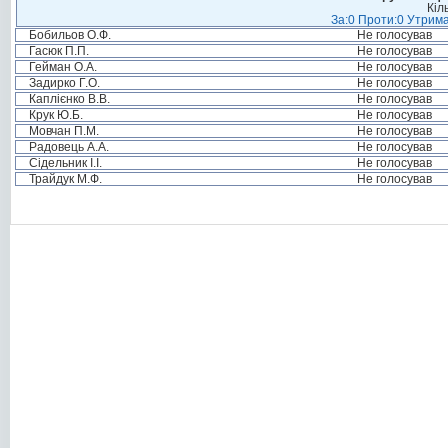
Кіл
За:0 Проти:0 Утрима
Бобильов О.Ф.
Не голосував
Гасюк П.П.
Не голосував
Гейман О.А.
Не голосував
Задирко Г.О.
Не голосував
Каплієнко В.В.
Не голосував
Крук Ю.Б.
Не голосував
Мовчан П.М.
Не голосував
Радовець А.А.
Не голосував
Сідельник І.І.
Не голосував
Трайдук М.Ф.
Не голосував