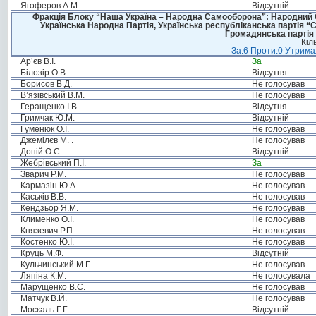
Ягоферов А.М.
Відсутній
Фракція Блоку “Наша Україна – Народна Самооборона”: Народний Со
Українська Народна Партія, Українська республіканська партія “
Громадянська партія 
Кіл
За:6 Проти:0 Утримал
Ар’єв В.І.
За
Білозір О.В.
Відсутня
Борисов В.Д.
Не голосував
В’язівський В.М.
Не голосував
Геращенко І.В.
Відсутня
Гримчак Ю.М.
Відсутній
Гуменюк О.І.
Не голосував
Джемілєв М. .
Не голосував
Доній О.С.
Відсутній
Жебрівський П.І.
За
Зварич Р.М.
Не голосував
Кармазін Ю.А.
Не голосував
Каськів В.В.
Не голосував
Кендзьор Я.М.
Не голосував
Клименко О.І.
Не голосував
Князевич Р.П.
Не голосував
Костенко Ю.І.
Не голосував
Круць М.Ф.
Відсутній
Кульчинський М.Г.
Не голосував
Ляпіна К.М.
Не голосувала
Марущенко В.С.
Не голосував
Матчук В.Й.
Не голосував
Москаль Г.Г.
Відсутній