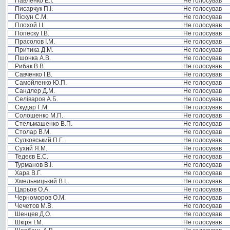
Павленко Е.І.
Не голосував
Писарчук П.І.
Не голосував
Піскун С.М.
Не голосував
Плохой І.І.
Не голосував
Попеску І.В.
Не голосував
Прасолов І.М.
Не голосував
Притика Д.М.
Не голосував
Пшонка А.В.
Не голосував
Рибак В.В.
Не голосував
Савченко І.В.
Не голосував
Самойленко Ю.П.
Не голосував
Сандлер Д.М.
Не голосував
Селіваров А.Б.
Не голосував
Скудар Г.М.
Не голосував
Солошенко М.П.
Не голосував
Стельмашенко В.П.
Не голосував
Столар В.М.
Не голосував
Сулковський П.Г.
Не голосував
Сухий Я.М.
Не голосував
Тедеєв Е.С.
Не голосував
Турманов В.І.
Не голосував
Хара В.Г.
Не голосував
Хмельницький В.І.
Не голосував
Царьов О.А.
Не голосував
Черноморов О.М.
Не голосував
Чечетов М.В.
Не голосував
Шенцев Д.О.
Не голосував
Шкіря І.М.
Не голосував