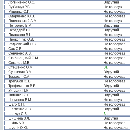
Логвиненко О.С.
Відсутній
Лук’янчук Р.В.
Не голосував
Міщенко С.Г.
Не голосував
Одарченко Ю.В.
Не голосував
Павловський А.М.
Не голосував
Петренко В.М.
Відсутній
Пєрєдєрій В.Г.
Відсутній
Полохало В.І.
Не голосував
Прокопчук Ю.В.
Не голосував
Радковський О.В.
Не голосував
Сас С.В.
Не голосував
Сенченко А.В.
Не голосував
Скибінецький О.М.
Не голосував
Соколов М.В.
Не голосував
Стешенко О.М.
За
Сушкевич В.М.
Відсутній
Терьохін С.А.
Не голосував
Трегубов Ю.В.
Не голосував
Трофименко В.В.
Відсутній
Унгурян П.Я.
Не голосував
Філенко В.П.
Відсутній
Чепинога В.М.
Не голосував
Шаго Є.П.
Не голосував
Шевченко А.В.
Відсутній
Шевчук С.В.
За
Шишкіна З.Л.
Відсутня
Шкіль А.В.
Не голосував
Шустік О.Ю.
Не голосувала