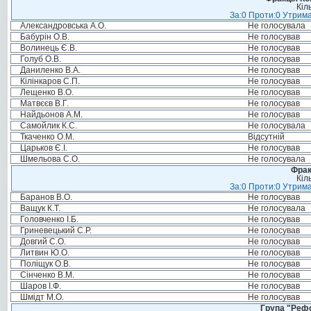
Кіл
За:0 Проти:0 Утрима
Александровська А.О.
Не голосувала
Бабурін О.В.
Не голосував
Волинець Є.В.
Не голосував
Голуб О.В.
Не голосував
Даниленко В.А.
Не голосував
Кілінкаров С.П.
Не голосував
Лещенко В.О.
Не голосував
Матвєєв В.Г.
Не голосував
Найдьонов А.М.
Не голосував
Самойлик К.С.
Не голосувала
Ткаченко О.М.
Відсутній
Царьков Є.І.
Не голосував
Шмельова С.О.
Не голосувала
Фрак
Кіл
За:0 Проти:0 Утрима
Баранов В.О.
Не голосував
Ващук К.Т.
Не голосувала
Головченко І.Б.
Не голосував
Гриневецький С.Р.
Не голосував
Довгий С.О.
Не голосував
Литвин Ю.О.
Не голосував
Поліщук О.В.
Не голосував
Сінченко В.М.
Не голосував
Шаров І.Ф.
Не голосував
Шмідт М.О.
Не голосував
Група "Реф