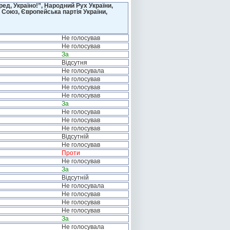
д, Україно!”, Народний Рух України,
 Союз, Європейська партія України,
Не голосував
Не голосував
За
Відсутня
Не голосувала
Не голосував
Не голосував
Не голосував
За
Не голосував
Не голосував
Не голосував
Відсутній
Не голосував
Проти
Не голосував
За
Відсутній
Не голосувала
Не голосував
Не голосував
Не голосував
За
Не голосувала