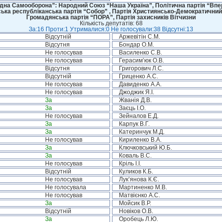
дна Самооборона”: Народний Союз “Наша Україна”, Політична партія “Впере
ська республіканська партія “Собор” , Партія Християнсько-Демократичний
Громадянська партія “ПОРА”, Партія захисників Вітчизни
Кількість депутатів: 68
За:16 Проти:1 Утрималися:0 Не голосували:38 Відсутні:13
Відсутній
Аржевітін С.М.
Відсутня
Бондар О.М.
Не голосував
Василенко С.В.
Не голосував
Герасим’юк О.В.
Відсутня
Григорович Л.С.
Відсутній
Гриценко А.С.
Не голосував
Давиденко А.А.
Не голосував
Джоджик Я.І.
За
Жванія Д.В.
За
Заєць І.О.
Не голосував
Зейналов Е.Д.
За
Карпук В.Г.
За
Катеринчук М.Д.
Не голосував
Кириленко В.А.
За
Ключковський Ю.Б.
За
Коваль В.С.
Не голосував
Кріль І.І.
Відсутній
Куликов К.Б.
Не голосував
Лук’янова К.Є.
Не голосувала
Мартиненко М.В.
Не голосував
Матвієнко А.С.
За
Мойсик В.Р.
Відсутній
Новіков О.В.
За
Оробець Л.Ю.