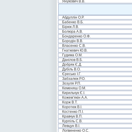
Янукович В.В.
Абдуллін О.Р.
Бабенко В.Б.
Бірюк Л.В.
Болюра А.В.
Бондаренко О.Ф.
Бородін В.В.
Власенко С.В.
Гнаткевич Ю.В.
Гудима О.М.
Данілов В.Б.
Добряк Є.Д.
Дубіль В.О.
Єресько І.Г.
Забзалюк Р.О.
Зозуля Р.П.
Кеменяш О.М.
Кирильчук Є.І.
Кожем’якін А.А.
Корж В.Т.
Коротюк В.І.
Костенко П.І.
Кравчук В.П.
Курпіль С.В.
Левцун В.І.
Логвиненко О.С.