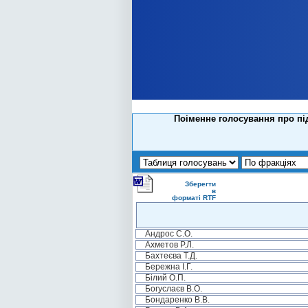
Поіменне голосування про підп
Зберегти
в
форматі RTF
Андрос С.О.
Ахметов Р.Л.
Бахтеєва Т.Д.
Бережна І.Г.
Білий О.П.
Богуслаєв В.О.
Бондаренко В.В.