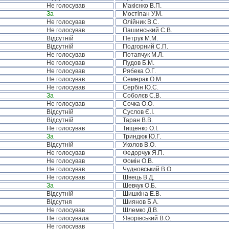
Не голосував
Макієнко В.П.
За
Мостіпан У.М.
Не голосував
Олійник В.С.
Не голосував
Пашинський С.В.
Відсутній
Петрук М.М.
Відсутній
Подгорний С.П.
Не голосував
Потапчук М.Л.
Не голосував
Пудов Б.М.
Не голосував
Рябека О.Г.
Не голосував
Семерак О.М.
Не голосував
Сербін Ю.С.
За
Соболєв С.В.
Не голосував
Сочка О.О.
Відсутній
Суслов Є.І.
Відсутній
Таран В.В.
Не голосував
Тищенко О.І.
За
Триндюк Ю.Г.
Відсутній
Уколов В.О.
Не голосував
Федорчук Я.П.
Не голосував
Фомін О.В.
Не голосував
Чудновський В.О.
Не голосував
Швець В.Д.
За
Шевчук О.Б.
Відсутній
Шишкіна Е.В.
Відсутня
Шиянов Б.А.
Не голосував
Шлемко Д.В.
Не голосувала
Яворівський В.О.
Не голосував