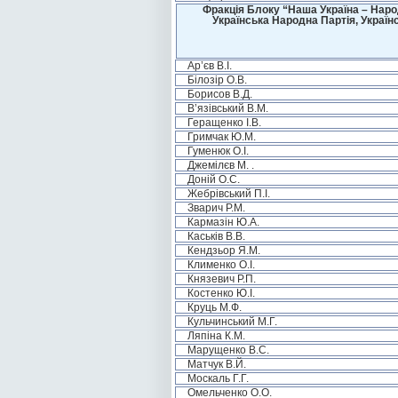
Фракція Блоку “Наша Україна – Наро
Українська Народна Партія, Україн
Ар’єв В.І.
Білозір О.В.
Борисов В.Д.
В’язівський В.М.
Геращенко І.В.
Гримчак Ю.М.
Гуменюк О.І.
Джемілєв М. .
Доній О.С.
Жебрівський П.І.
Зварич Р.М.
Кармазін Ю.А.
Каськів В.В.
Кендзьор Я.М.
Клименко О.І.
Князевич Р.П.
Костенко Ю.І.
Круць М.Ф.
Кульчинський М.Г.
Ляпіна К.М.
Марущенко В.С.
Матчук В.Й.
Москаль Г.Г.
Омельченко О.О.