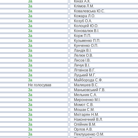
За
Кінах А.К.
За
Клімов Л.М.
За
Ковалевська Ю.С.
За
Кожара Л.О.
За
Козуб О.А.
За
Колоцей Ю.О.
За
Коновалюк В.І.
За
Корж П.П.
За
Кузьменко П.П.
За
Кунченко О.П.
За
Ландік В.І.
За
Лелюк О.В.
За
Лисов І.В.
За
Личук В.І.
За
Літвінов В.Г.
За
Луцький М.Г.
За
Майборода С.Ф.
Не голосував
Малишев В.С.
За
Маньковський Г.В.
За
Мельник С.А.
За
Мироненко М.І.
За
Момот С.В.
За
Мошак С.М.
За
Мхітарян Н.М.
За
Наконечний В.Л.
За
Олійник В.М.
За
Орлов А.В.
За
Пеклушенко О.М.