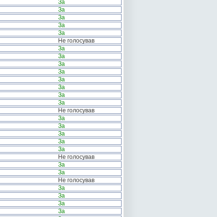
За
За
За
За
За
Не голосував
За
За
За
За
За
За
За
За
Не голосував
За
За
За
За
За
Не голосував
За
За
Не голосував
За
За
За
За