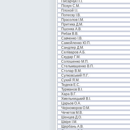
Писарчук П.І.
Піскун С.М.
Плохой І.І.
Попеску І.В.
Прасолов І.М.
Притика Д.М.
Пшонка А.В.
Рибак В.В.
Савченко І.В.
Самойленко Ю.П.
Сандлер Д.М.
Селіваров А.Б.
Скудар Г.М.
Солошенко М.П.
Стельмашенко В.П.
Столар В.М.
Сулковський П.Г.
Сухий Я.М.
Тедеєв Е.С.
Турманов В.І.
Хара В.Г.
Хмельницький В.І.
Царьов О.А.
Черноморов О.М.
Чечетов М.В.
Шенцев Д.О.
Шкіря І.М.
Щербань А.В.