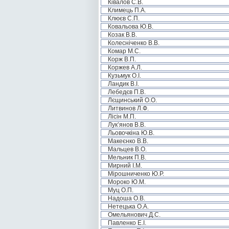
Ківалов С.В.
Климець П.А.
Клюєв С.П.
Ковальова Ю.В.
Козак В.В.
Колесніченко В.В.
Комар М.С.
Корж В.П.
Коржев А.Л.
Кузьмук О.І.
Ландик В.І.
Лебедєв П.В.
Лєщинський О.О.
Литвинов Л.Ф.
Лісін М.П.
Лук’янов В.В.
Льовочкіна Ю.В.
Макеєнко В.В.
Мальцев В.О.
Мельник П.В.
Мирний І.М.
Мірошниченко Ю.Р.
Мороко Ю.М.
Муц О.П.
Надоша О.В.
Нетецька О.А.
Омельянович Д.С.
Павленко Е.І.