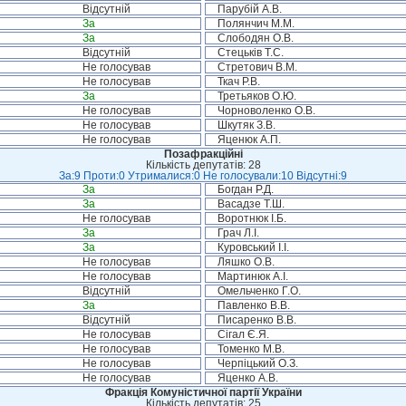
Відсутній
Парубій А.В.
За
Полянчич М.М.
За
Слободян О.В.
Відсутній
Стецьків Т.С.
Не голосував
Стретович В.М.
Не голосував
Ткач Р.В.
За
Третьяков О.Ю.
Не голосував
Чорноволенко О.В.
Не голосував
Шкутяк З.В.
Не голосував
Яценюк А.П.
Позафракційні
Кількість депутатів: 28
За:9 Проти:0 Утрималися:0 Не голосували:10 Відсутні:9
За
Богдан Р.Д.
За
Васадзе Т.Ш.
Не голосував
Воротнюк І.Б.
За
Грач Л.І.
За
Куровський І.І.
Не голосував
Ляшко О.В.
Не голосував
Мартинюк А.І.
Відсутній
Омельченко Г.О.
За
Павленко В.В.
Відсутній
Писаренко В.В.
Не голосував
Сігал Є.Я.
Не голосував
Томенко М.В.
Не голосував
Черпіцький О.З.
Не голосував
Яценко А.В.
Фракція Комуністичної партії України
Кількість депутатів: 25