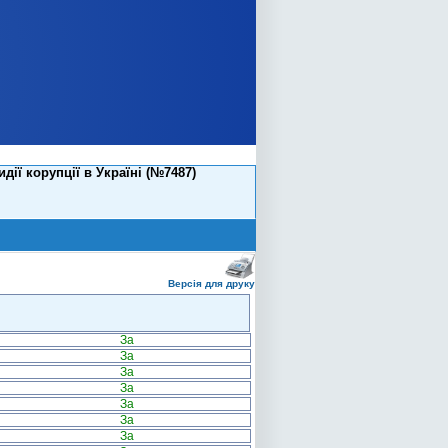
дії корупції в Україні (№7487)
Версія для друку
За
За
За
За
За
За
За