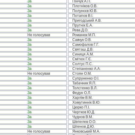
За
Пінчук А.П.
За
Плотніков О.В.
За
Полунєєв Ю.В.
За
Потапов В.І.
За
Пригодський А.В.
За
Прутнік Е.А.
За
Рева Д.О.
Не голосував
Романюк М.П.
За
Савчук О.В.
За
Самофалов Г.Г.
За
Святаш Д.В.
За
Синиця А.М.
За
Смітюх Г.Є.
За
Солтус П.С.
За
Степаненко А.А.
Не голосував
Стоян О.М.
За
Супруненко О.І.
За
Табачник Я.П.
За
Толстенко В.Л.
За
Федун О.Л.
За
Харлім В.М.
За
Хомутиннік В.Ю.
За
Цюрко П.І.
За
Чертков Ю.Д.
За
Чуднов В.М.
За
Шепелев О.О.
За
Шпенов Д.Ю.
Не голосував
Янковський М.А.