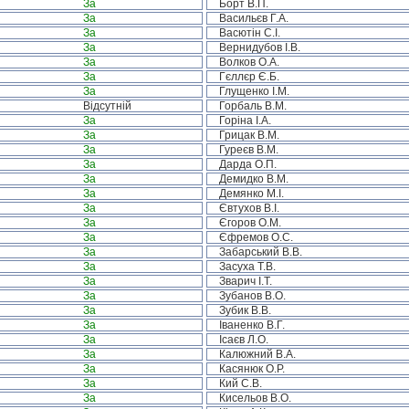
За
Борт В.П.
За
Васильєв Г.А.
За
Васютін С.І.
За
Вернидубов І.В.
За
Волков О.А.
За
Гєллєр Є.Б.
За
Глущенко І.М.
Відсутній
Горбаль В.М.
За
Горіна І.А.
За
Грицак В.М.
За
Гуреєв В.М.
За
Дарда О.П.
За
Демидко В.М.
За
Демянко М.І.
За
Євтухов В.І.
За
Єгоров О.М.
За
Єфремов О.С.
За
Забарський В.В.
За
Засуха Т.В.
За
Зварич І.Т.
За
Зубанов В.О.
За
Зубик В.В.
За
Іваненко В.Г.
За
Ісаєв Л.О.
За
Калюжний В.А.
За
Касянюк О.Р.
За
Кий С.В.
За
Кисельов В.О.