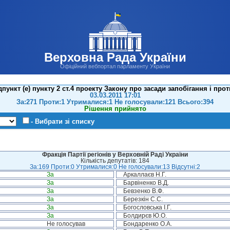
Верховна Рада України
Офіційний вебпортал парламенту України
ункт (е) пункту 2 ст.4 проекту Закону про засади запобігання і проти
03.03.2011 17:01
За:271 Проти:1 Утрималися:1 Не голосували:121 Всього:394
Рішення прийнято
- Вибрати зі списку
Фракція Партії регіонів у Верховній Раді України
Кількість депутатів: 184
За:169 Проти:0 Утрималися:0 Не голосували:13 Відсутні:2
За
Аркаллаєв Н.Г.
За
Барвіненко В.Д.
За
Бевзенко В.Ф.
За
Березкін С.С.
За
Богословська І.Г.
За
Болдирєв Ю.О.
Не голосував
Бондаренко О.А.