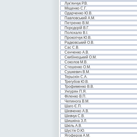
Лук’янчук Р.В.
Міщенко С.Г.
Одарченко Ю.В.
Павловський А.М.
Петренко В.М.
Пєрєдєрій В.Г.
Полохало В.І.
Прокопчук Ю.В.
Радковський О.В.
Сас С.В.
Сенченко А.В.
Скибінецький О.М.
Соколов М.В.
Стешенко О.М.
Сушкевич В.М.
Терьохін С.А.
Трегубов Ю.В.
Трофименко В.В.
Унгурян П.Я.
Філенко В.П.
Чепинога В.М.
Шаго Є.П.
Шевченко А.В.
Шевчук С.В.
Шишкіна З.Л.
Шкіль А.В.
Шустік О.Ю.
Ягоферов А.М.