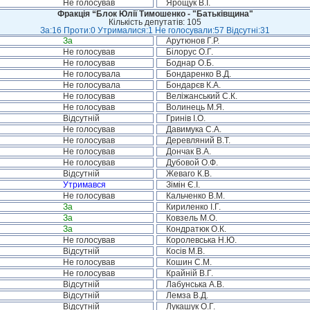
Не голосував
Ярощук В.І.
Фракція “Блок Юлії Тимошенко - "Батьківщина"
Кількість депутатів: 105
За:16 Проти:0 Утрималися:1 Не голосували:57 Відсутні:31
За
Арутюнов Г.Р.
Не голосував
Білорус О.Г.
Не голосував
Боднар О.Б.
Не голосувала
Бондаренко В.Д.
Не голосувала
Бондарєв К.А.
Не голосував
Веліжанський С.К.
Не голосував
Волинець М.Я.
Відсутній
Гринів І.О.
Не голосував
Давимука С.А.
Не голосував
Деревляний В.Т.
Не голосував
Дончак В.А.
Не голосував
Дубовой О.Ф.
Відсутній
Жеваго К.В.
Утримався
Зімін Є.І.
Не голосував
Кальченко В.М.
За
Кириленко І.Г.
За
Ковзель М.О.
За
Кондратюк О.К.
Не голосував
Королевська Н.Ю.
Відсутній
Косів М.В.
Не голосував
Кошин С.М.
Не голосував
Крайній В.Г.
Відсутній
Лабунська А.В.
Відсутній
Лемза В.Д.
Відсутній
Лукашук О.Г.