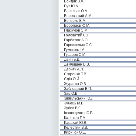
Бондик В.А.
Бут Ю.А.
Васильєв О.А.
Веревський А.М.
Вечерко В.М.
Воропаєв Ю.М.
Глазунов С.М.
Головатий С.П.
Горбатюк А.О.
Горошкевич О.С.
Гуменюк І.М.
Гусаров С.М.
Дейч Б.Д.
Демчишен В.В.
Деркач А.Л.
Єгоренко Т.В.
Єдін О.Й.
Журавко О.В.
Заблоцький В.П.
Зац О.В.
Звягільський Ю.Л.
Зубець М.В.
Зубов В.С.
Іванющенко Ю.В.
Калетнік Г.М.
Каракай Ю.В.
Келестин В.В.
Киричок О.Е.