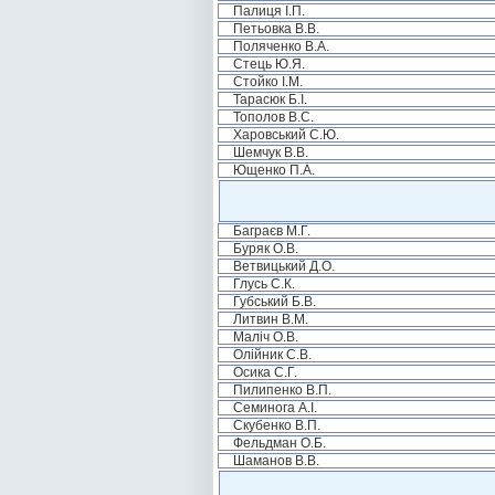
Палиця І.П.
Петьовка В.В.
Поляченко В.А.
Стець Ю.Я.
Стойко І.М.
Тарасюк Б.І.
Тополов В.С.
Харовський С.Ю.
Шемчук В.В.
Ющенко П.А.
Баграєв М.Г.
Буряк О.В.
Ветвицький Д.О.
Глусь С.К.
Губський Б.В.
Литвин В.М.
Маліч О.В.
Олійник С.В.
Осика С.Г.
Пилипенко В.П.
Семинога А.І.
Скубенко В.П.
Фельдман О.Б.
Шаманов В.В.