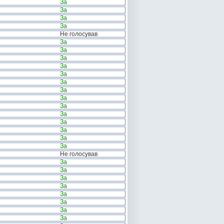
За
За
За
За
Не голосував
За
За
За
За
За
За
За
За
За
За
За
За
За
За
Не голосував
За
За
За
За
За
За
За
За