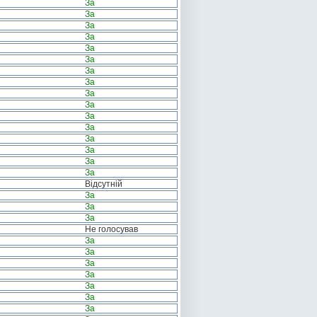
За
За
За
За
За
За
За
За
За
За
За
За
За
За
За
За
Відсутній
За
За
За
Не голосував
За
За
За
За
За
За
За