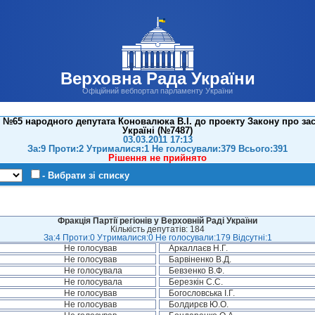
Верховна Рада України
Офіційний вебпортал парламенту України
№65 народного депутата Коновалюка В.І. до проекту Закону про засад
Україні (№7487)
03.03.2011 17:13
За:9 Проти:2 Утрималися:1 Не голосували:379 Всього:391
Рішення не прийнято
- Вибрати зі списку
Фракція Партії регіонів у Верховній Раді України
Кількість депутатів: 184
За:4 Проти:0 Утрималися:0 Не голосували:179 Відсутні:1
Не голосував
Аркаллаєв Н.Г.
Не голосував
Барвіненко В.Д.
Не голосувала
Бевзенко В.Ф.
Не голосувала
Березкін С.С.
Не голосував
Богословська І.Г.
Не голосував
Болдирєв Ю.О.