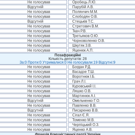
Не голосував
Оробець Л.Ю.
Відсутній
Парубій А.В.
Не голосував
Полянчич М.М.
Не голосував
Слободян О.В.
Відсутній
Стецьків Т.С.
Не голосував
Стретович В.М.
Не голосував
Ткач Р.В.
Не голосував
Третьяков О.Ю.
Не голосував
Чорноволенко О.В.
Не голосував
Шкутяк З.В.
Не голосував
Яценюк А.П.
Позафракційні
Кількість депутатів: 28
За:0 Проти:0 Утрималися:0 Не голосували:19 Відсутні:9
Не голосував
Богдан Р.Д.
Не голосував
Васадзе Т.Ш.
Не голосував
Воротнюк І.Б.
Не голосував
Грач Л.І.
Не голосував
Куровський І.І.
Не голосував
Ляшко О.В.
Не голосував
Мартинюк А.І.
Відсутній
Омельченко Г.О.
Не голосував
Павленко В.В.
Відсутній
Писаренко В.В.
Не голосував
Сігал Є.Я.
Не голосував
Томенко М.В.
Не голосував
Черпіцький О.З.
Не голосував
Яценко А.В.
Фракція Комуністичної партії України