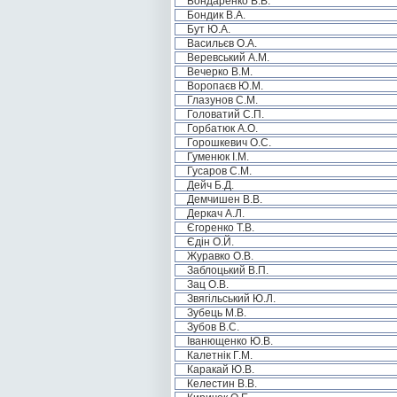
Бондаренко В.В.
Бондик В.А.
Бут Ю.А.
Васильєв О.А.
Веревський А.М.
Вечерко В.М.
Воропаєв Ю.М.
Глазунов С.М.
Головатий С.П.
Горбатюк А.О.
Горошкевич О.С.
Гуменюк І.М.
Гусаров С.М.
Дейч Б.Д.
Демчишен В.В.
Деркач А.Л.
Єгоренко Т.В.
Єдін О.Й.
Журавко О.В.
Заблоцький В.П.
Зац О.В.
Звягільський Ю.Л.
Зубець М.В.
Зубов В.С.
Іванющенко Ю.В.
Калетнік Г.М.
Каракай Ю.В.
Келестин В.В.