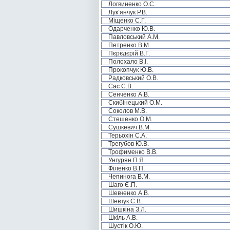
Логвиненко О.С.
Лук’янчук Р.В.
Міщенко С.Г.
Одарченко Ю.В.
Павловський А.М.
Петренко В.М.
Пєрєдєрій В.Г.
Полохало В.І.
Прокопчук Ю.В.
Радковський О.В.
Сас С.В.
Сенченко А.В.
Скибінецький О.М.
Соколов М.В.
Стешенко О.М.
Сушкевич В.М.
Терьохін С.А.
Трегубов Ю.В.
Трофименко В.В.
Унгурян П.Я.
Філенко В.П.
Чепинога В.М.
Шаго Є.П.
Шевченко А.В.
Шевчук С.В.
Шишкіна З.Л.
Шкіль А.В.
Шустік О.Ю.