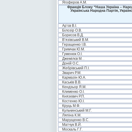
Ягоферов А.М.
Фракція Блоку “Наша Україна – Наро
Українська Народна Партія, Україн
Ар’єв В.І.
Білозір О.В.
Борисов В.Д.
В’язівський В.М.
Геращенко І.В.
Гримчак Ю.М.
Гуменюк О.І.
Джемілєв М. .
Доній О.С.
Жебрівський П.І.
Зварич Р.М.
Кармазін Ю.А.
Каськів В.В.
Кендзьор Я.М.
Клименко О.І.
Князевич Р.П.
Костенко Ю.І.
Круць М.Ф.
Кульчинський М.Г.
Ляпіна К.М.
Марущенко В.С.
Матчук В.Й.
Москаль Г.Г.