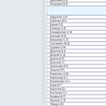
Щербань А.В.
Янукович В.В.
Абдуллін О.Р.
Бабенко В.Б.
Бірюк Л.В.
Болюра А.В.
Бондаренко О.Ф.
Бородін В.В.
Власенко С.В.
Гнаткевич Ю.В.
Гудима О.М.
Данілов В.Б.
Добряк Є.Д.
Дубіль В.О.
Єресько І.Г.
Забзалюк Р.О.
Зозуля Р.П.
Кеменяш О.М.
Кирильчук Є.І.
Кожем’якін А.А.
Корж В.Т.
Коротюк В.І.
Костенко П.І.
Кравчук В.П.
Курпіль С.В.
Левцун В.І.