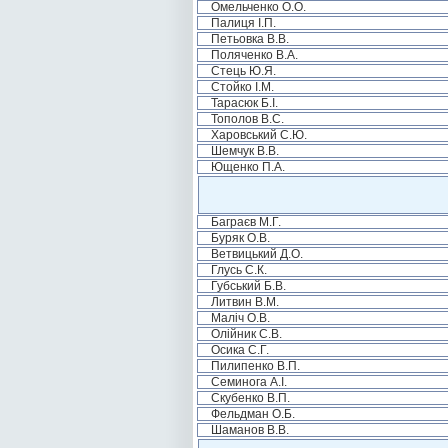
Омельченко О.О.
Палиця І.П.
Петьовка В.В.
Поляченко В.А.
Стець Ю.Я.
Стойко І.М.
Тарасюк Б.І.
Тополов В.С.
Харовський С.Ю.
Шемчук В.В.
Ющенко П.А.
Баграєв М.Г.
Буряк О.В.
Ветвицький Д.О.
Глусь С.К.
Губський Б.В.
Литвин В.М.
Маліч О.В.
Олійник С.В.
Осика С.Г.
Пилипенко В.П.
Семинога А.І.
Скубенко В.П.
Фельдман О.Б.
Шаманов В.В.