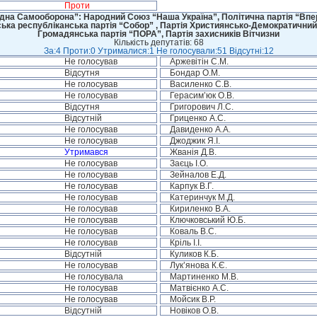
Проти
дна Самооборона”: Народний Союз “Наша Україна”, Політична партія “Впере
ська республіканська партія “Собор” , Партія Християнсько-Демократичний
Громадянська партія “ПОРА”, Партія захисників Вітчизни
Кількість депутатів: 68
За:4 Проти:0 Утрималися:1 Не голосували:51 Відсутні:12
Не голосував
Аржевітін С.М.
Відсутня
Бондар О.М.
Не голосував
Василенко С.В.
Не голосував
Герасим’юк О.В.
Відсутня
Григорович Л.С.
Відсутній
Гриценко А.С.
Не голосував
Давиденко А.А.
Не голосував
Джоджик Я.І.
Утримався
Жванія Д.В.
Не голосував
Заєць І.О.
Не голосував
Зейналов Е.Д.
Не голосував
Карпук В.Г.
Не голосував
Катеринчук М.Д.
Не голосував
Кириленко В.А.
Не голосував
Ключковський Ю.Б.
Не голосував
Коваль В.С.
Не голосував
Кріль І.І.
Відсутній
Куликов К.Б.
Не голосував
Лук’янова К.Є.
Не голосувала
Мартиненко М.В.
Не голосував
Матвієнко А.С.
Не голосував
Мойсик В.Р.
Відсутній
Новіков О.В.