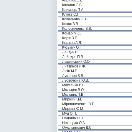
Киричок О.Е.
Ківалов С.В.
Климець П.А.
Клюєв С.П.
Ковальова Ю.В.
Козак В.В.
Колесніченко В.В.
Комар М.С.
Корж В.П.
Коржев А.Л.
Кузьмук О.І.
Ландик В.І.
Лебедєв П.В.
Лєщинський О.О.
Литвинов Л.Ф.
Лісін М.П.
Лук’янов В.В.
Льовочкіна Ю.В.
Макеєнко В.В.
Мальцев В.О.
Мельник П.В.
Мирний І.М.
Мірошниченко Ю.Р.
Мороко Ю.М.
Муц О.П.
Надоша О.В.
Нетецька О.А.
Омельянович Д.С.