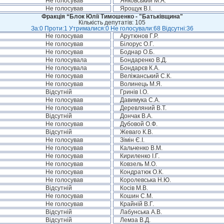
Не голосував
Янковський М.А.
Не голосував
Ярощук В.І.
Фракція “Блок Юлії Тимошенко - "Батьківщина"
Кількість депутатів: 105
За:0 Проти:1 Утрималися:0 Не голосували:68 Відсутні:36
Не голосував
Арутюнов Г.Р.
Не голосував
Білорус О.Г.
Не голосував
Боднар О.Б.
Не голосувала
Бондаренко В.Д.
Не голосувала
Бондарєв К.А.
Не голосував
Веліжанський С.К.
Не голосував
Волинець М.Я.
Відсутній
Гринів І.О.
Не голосував
Давимука С.А.
Не голосував
Деревляний В.Т.
Відсутній
Дончак В.А.
Не голосував
Дубовой О.Ф.
Відсутній
Жеваго К.В.
Не голосував
Зімін Є.І.
Не голосував
Кальченко В.М.
Не голосував
Кириленко І.Г.
Не голосував
Ковзель М.О.
Не голосував
Кондратюк О.К.
Не голосував
Королевська Н.Ю.
Відсутній
Косів М.В.
Не голосував
Кошин С.М.
Не голосував
Крайній В.Г.
Відсутній
Лабунська А.В.
Відсутній
Лемза В.Д.