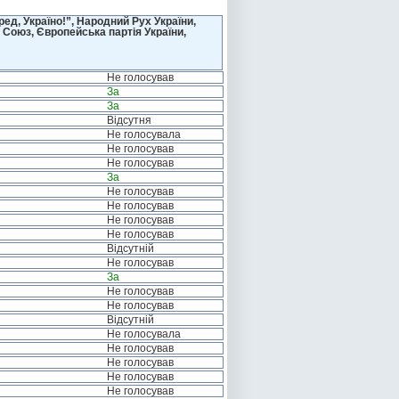
д, Україно!”, Народний Рух України,
 Союз, Європейська партія України,
Не голосував
За
За
Відсутня
Не голосувала
Не голосував
Не голосував
За
Не голосував
Не голосував
Не голосував
Не голосував
Відсутній
Не голосував
За
Не голосував
Не голосував
Відсутній
Не голосувала
Не голосував
Не голосував
Не голосував
Не голосував