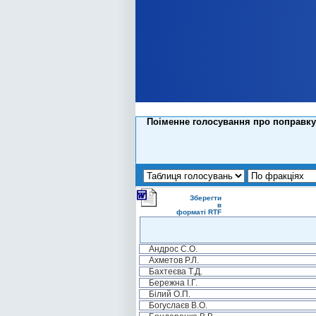
Поіменне голосування про поправку 
Зберегти
в
форматі RTF
Андрос С.О.
Ахметов Р.Л.
Бахтеєва Т.Д.
Бережна І.Г.
Білий О.П.
Богуслаєв В.О.