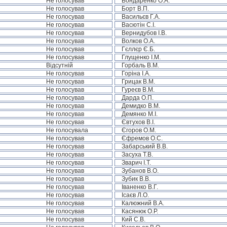
Не голосував
Бондаренко О.А.
Не голосував
Борт В.П.
Не голосував
Васильєв Г.А.
Не голосував
Васютін С.І.
Не голосував
Вернидубов І.В.
Не голосував
Волков О.А.
Не голосував
Гєллєр Є.Б.
Не голосував
Глущенко І.М.
Відсутній
Горбаль В.М.
Не голосував
Горіна І.А.
Не голосував
Грицак В.М.
Не голосував
Гуреєв В.М.
Не голосував
Дарда О.П.
Не голосував
Демидко В.М.
Не голосував
Демянко М.І.
Не голосував
Євтухов В.І.
Не голосувала
Єгоров О.М.
Не голосував
Єфремов О.С.
Не голосував
Забарський В.В.
Не голосував
Засуха Т.В.
Не голосував
Зварич І.Т.
Не голосував
Зубанов В.О.
Не голосував
Зубик В.В.
Не голосував
Іваненко В.Г.
Не голосував
Ісаєв Л.О.
Не голосував
Калюжний В.А.
Не голосував
Касянюк О.Р.
Не голосував
Кий С.В.