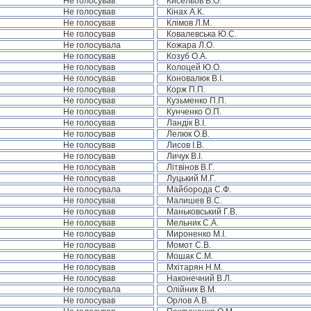
Не голосував
Кисельов В.О.
Не голосував
Кінах А.К.
Не голосував
Клімов Л.М.
Не голосував
Ковалевська Ю.С.
Не голосувала
Кожара Л.О.
Не голосував
Козуб О.А.
Не голосував
Колоцей Ю.О.
Не голосував
Коновалюк В.І.
Не голосував
Корж П.П.
Не голосував
Кузьменко П.П.
Не голосував
Кунченко О.П.
Не голосував
Ландік В.І.
Не голосував
Лелюк О.В.
Не голосував
Лисов І.В.
Не голосував
Личук В.І.
Не голосував
Літвінов В.Г.
Не голосував
Луцький М.Г.
Не голосувала
Майборода С.Ф.
Не голосував
Малишев В.С.
Не голосував
Маньковський Г.В.
Не голосував
Мельник С.А.
Не голосував
Мироненко М.І.
Не голосував
Момот С.В.
Не голосував
Мошак С.М.
Не голосував
Мхітарян Н.М.
Не голосував
Наконечний В.Л.
Не голосувала
Олійник В.М.
Не голосував
Орлов А.В.