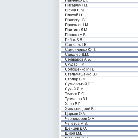
Павленко Е.І.
Писарчук П.І.
Піскун С.М.
Плохой І.І.
Попеску І.В.
Прасолов І.М.
Притика Д.М.
Пшонка А.В.
Рибак В.В.
Савченко І.В.
Самойленко Ю.П.
Сандлер Д.М.
Селіваров А.Б.
Скудар Г.М.
Солошенко М.П.
Стельмашенко В.П.
Столар В.М.
Сулковський П.Г.
Сухий Я.М.
Тедеєв Е.С.
Турманов В.І.
Хара В.Г.
Хмельницький В.І.
Царьов О.А.
Черноморов О.М.
Чечетов М.В.
Шенцев Д.О.
Шкіря І.М.