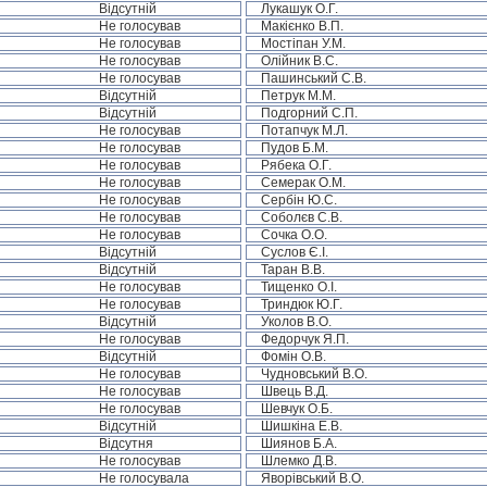
Відсутній
Лукашук О.Г.
Не голосував
Макієнко В.П.
Не голосував
Мостіпан У.М.
Не голосував
Олійник В.С.
Не голосував
Пашинський С.В.
Відсутній
Петрук М.М.
Відсутній
Подгорний С.П.
Не голосував
Потапчук М.Л.
Не голосував
Пудов Б.М.
Не голосував
Рябека О.Г.
Не голосував
Семерак О.М.
Не голосував
Сербін Ю.С.
Не голосував
Соболєв С.В.
Не голосував
Сочка О.О.
Відсутній
Суслов Є.І.
Відсутній
Таран В.В.
Не голосував
Тищенко О.І.
Не голосував
Триндюк Ю.Г.
Відсутній
Уколов В.О.
Не голосував
Федорчук Я.П.
Відсутній
Фомін О.В.
Не голосував
Чудновський В.О.
Не голосував
Швець В.Д.
Не голосував
Шевчук О.Б.
Відсутній
Шишкіна Е.В.
Відсутня
Шиянов Б.А.
Не голосував
Шлемко Д.В.
Не голосувала
Яворівський В.О.