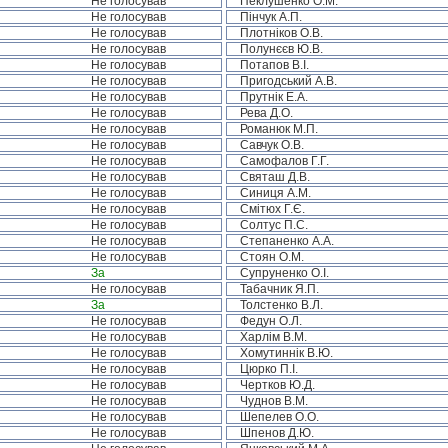
Не голосував
Пеклушенко О.М.
Не голосував
Пінчук А.П.
Не голосував
Плотніков О.В.
Не голосував
Полунєєв Ю.В.
Не голосував
Потапов В.І.
Не голосував
Пригодський А.В.
Не голосував
Прутнік Е.А.
Не голосував
Рева Д.О.
Не голосував
Романюк М.П.
Не голосував
Савчук О.В.
Не голосував
Самофалов Г.Г.
Не голосував
Святаш Д.В.
Не голосував
Синиця А.М.
Не голосував
Смітюх Г.Є.
Не голосував
Солтус П.С.
Не голосував
Степаненко А.А.
Не голосував
Стоян О.М.
За
Супруненко О.І.
Не голосував
Табачник Я.П.
За
Толстенко В.Л.
Не голосував
Федун О.Л.
Не голосував
Харлім В.М.
Не голосував
Хомутиннік В.Ю.
Не голосував
Цюрко П.І.
Не голосував
Чертков Ю.Д.
Не голосував
Чуднов В.М.
Не голосував
Шепелев О.О.
Не голосував
Шпенов Д.Ю.