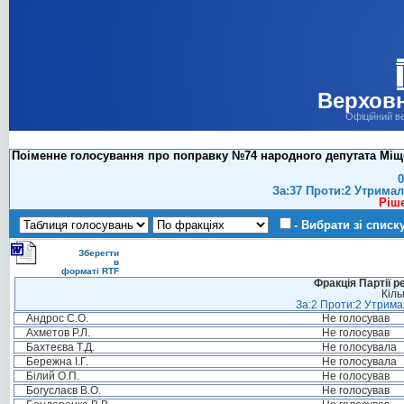
Верховн
Офіційний в
Поіменне голосування про поправку №74 народного депутата Міщенк
0
За:37 Проти:2 Утримал
Ріш
- Вибрати зі списк
Зберегти
в
форматі RTF
Фракція Партії р
Кіль
За:2 Проти:2 Утримал
Андрос С.О.
Не голосував
Ахметов Р.Л.
Не голосував
Бахтеєва Т.Д.
Не голосувала
Бережна І.Г.
Не голосувала
Білий О.П.
Не голосував
Богуслаєв В.О.
Не голосував