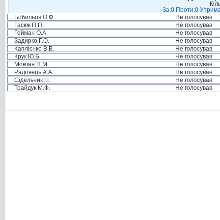
Кіл
За:0 Проти:0 Утрима
Бобильов О.Ф.
Не голосував
Гасюк П.П.
Не голосував
Гейман О.А.
Не голосував
Задирко Г.О.
Не голосував
Каплієнко В.В.
Не голосував
Крук Ю.Б.
Не голосував
Мовчан П.М.
Не голосував
Радовець А.А.
Не голосував
Сідельник І.І.
Не голосував
Трайдук М.Ф.
Не голосував