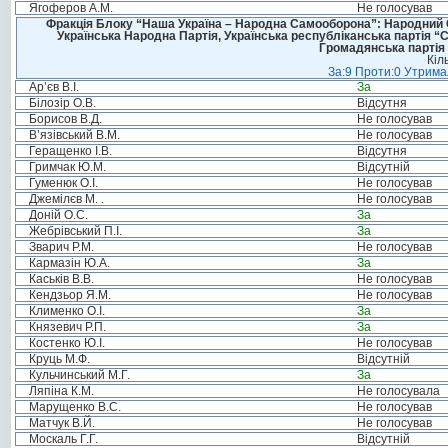
Ягоферов А.М.
Не голосував
Фракція Блоку “Наша Україна – Народна Самооборона”: Народний Со
Українська Народна Партія, Українська республіканська партія “
Громадянська партія 
Кіл
За:9 Проти:0 Утримал
Ар’єв В.І.
За
Білозір О.В.
Відсутня
Борисов В.Д.
Не голосував
В’язівський В.М.
Не голосував
Геращенко І.В.
Відсутня
Гримчак Ю.М.
Відсутній
Гуменюк О.І.
Не голосував
Джемілєв М. .
Не голосував
Доній О.С.
За
Жебрівський П.І.
За
Зварич Р.М.
Не голосував
Кармазін Ю.А.
За
Каськів В.В.
Не голосував
Кендзьор Я.М.
Не голосував
Клименко О.І.
За
Князевич Р.П.
За
Костенко Ю.І.
Не голосував
Круць М.Ф.
Відсутній
Кульчинський М.Г.
За
Ляпіна К.М.
Не голосувала
Марущенко В.С.
Не голосував
Матчук В.Й.
Не голосував
Москаль Г.Г.
Відсутній