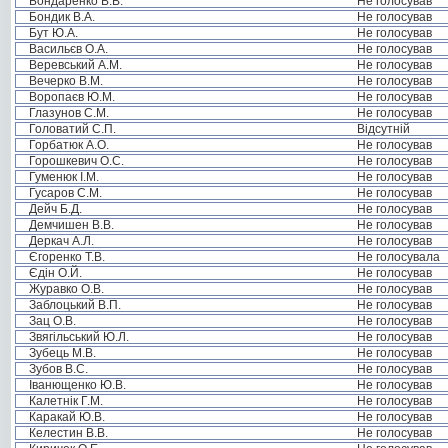
Бондаренко В.В.
Не голосував
Бондик В.А.
Не голосував
Бут Ю.А.
Не голосував
Васильєв О.А.
Не голосував
Веревський А.М.
Не голосував
Вечерко В.М.
Не голосував
Воропаєв Ю.М.
Не голосував
Глазунов С.М.
Не голосував
Головатий С.П.
Відсутній
Горбатюк А.О.
Не голосував
Горошкевич О.С.
Не голосував
Гуменюк І.М.
Не голосував
Гусаров С.М.
Не голосував
Дейч Б.Д.
Не голосував
Демчишен В.В.
Не голосував
Деркач А.Л.
Не голосував
Єгоренко Т.В.
Не голосувала
Єдін О.Й.
Не голосував
Журавко О.В.
Не голосував
Заблоцький В.П.
Не голосував
Зац О.В.
Не голосував
Звягільський Ю.Л.
Не голосував
Зубець М.В.
Не голосував
Зубов В.С.
Не голосував
Іванющенко Ю.В.
Не голосував
Калетнік Г.М.
Не голосував
Каракай Ю.В.
Не голосував
Келестин В.В.
Не голосував