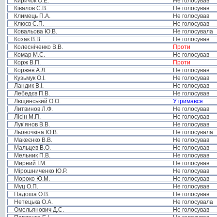
Киричок О.Е.
Не голосував
Ківалов С.В.
Не голосував
Климець П.А.
Не голосував
Клюєв С.П.
Не голосував
Ковальова Ю.В.
Не голосувала
Козак В.В.
Не голосував
Колесніченко В.В.
Проти
Комар М.С.
Не голосував
Корж В.П.
Проти
Коржев А.Л.
Не голосував
Кузьмук О.І.
Не голосував
Ландик В.І.
Не голосував
Лебедєв П.В.
Не голосував
Лєщинський О.О.
Утримався
Литвинов Л.Ф.
Не голосував
Лісін М.П.
Не голосував
Лук’янов В.В.
Не голосував
Льовочкіна Ю.В.
Не голосувала
Макеєнко В.В.
Не голосував
Мальцев В.О.
Не голосував
Мельник П.В.
Не голосував
Мирний І.М.
Не голосував
Мірошниченко Ю.Р.
Не голосував
Мороко Ю.М.
Не голосував
Муц О.П.
Не голосував
Надоша О.В.
Не голосував
Нетецька О.А.
Не голосувала
Омельянович Д.С.
Не голосував