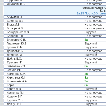
Щербань А.В.
Не голосував
Янукович В.В.
Не голосував
Фракція “Блок Ю
Кіль
За:25 Проти:0 Утрима
Абдуллін О.Р.
Не голосував
Бабенко В.Б.
Не голосував
Бірюк Л.В.
Не голосував
Болюра А.В.
Не голосувала
Бондаренко О.Ф.
Відсутня
Бородін В.В.
Не голосував
Власенко С.В.
За
Гнаткевич Ю.В.
Відсутній
Гудима О.М.
Відсутній
Данілов В.Б.
Не голосував
Добряк Є.Д.
Відсутній
Дубіль В.О.
Не голосував
Єресько І.Г.
Відсутній
Забзалюк Р.О.
За
Зозуля Р.П.
Не голосував
Кеменяш О.М.
За
Кирильчук Є.І.
За
Кожем’якін А.А.
За
Корж В.Т.
За
Коротюк В.І.
Відсутній
Костенко П.І.
Не голосував
Кравчук В.П.
Не голосував
Курпіль С.В.
Відсутній
Левцун В.І.
Відсутній