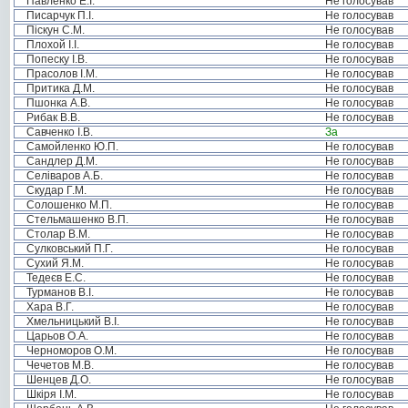
Павленко Е.І.
Не голосував
Писарчук П.І.
Не голосував
Піскун С.М.
Не голосував
Плохой І.І.
Не голосував
Попеску І.В.
Не голосував
Прасолов І.М.
Не голосував
Притика Д.М.
Не голосував
Пшонка А.В.
Не голосував
Рибак В.В.
Не голосував
Савченко І.В.
За
Самойленко Ю.П.
Не голосував
Сандлер Д.М.
Не голосував
Селіваров А.Б.
Не голосував
Скудар Г.М.
Не голосував
Солошенко М.П.
Не голосував
Стельмашенко В.П.
Не голосував
Столар В.М.
Не голосував
Сулковський П.Г.
Не голосував
Сухий Я.М.
Не голосував
Тедеєв Е.С.
Не голосував
Турманов В.І.
Не голосував
Хара В.Г.
Не голосував
Хмельницький В.І.
Не голосував
Царьов О.А.
Не голосував
Черноморов О.М.
Не голосував
Чечетов М.В.
Не голосував
Шенцев Д.О.
Не голосував
Шкіря І.М.
Не голосував