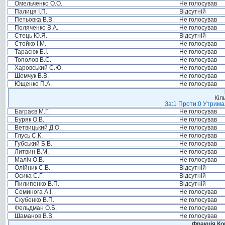
Омельченко О.О.
Не голосував
Палиця І.П.
Відсутній
Петьовка В.В.
Не голосував
Поляченко В.А.
Не голосував
Стець Ю.Я.
Відсутній
Стойко І.М.
Не голосував
Тарасюк Б.І.
Не голосував
Тополов В.С.
Не голосував
Харовський С.Ю.
Не голосував
Шемчук В.В.
Не голосував
Ющенко П.А.
Не голосував
Кіл
За:1 Проти:0 Утримал
Баграєв М.Г.
Не голосував
Буряк О.В.
Не голосував
Ветвицький Д.О.
Не голосував
Глусь С.К.
Не голосував
Губський Б.В.
Не голосував
Литвин В.М.
Не голосував
Маліч О.В.
Не голосував
Олійник С.В.
Відсутній
Осика С.Г.
Відсутній
Пилипенко В.П.
Відсутній
Семинога А.І.
Не голосував
Скубенко В.П.
Не голосував
Фельдман О.Б.
Не голосував
Шаманов В.В.
Не голосував
Фракція Ком