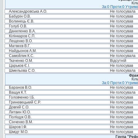
Кіл
За:0 Проти:0 Утрима
Александровська А.О.
Не голосувала
Бабурін О.В.
Не голосував
Волинець Є.В.
Не голосував
Голуб О.В.
Не голосував
Даниленко В.А.
Не голосував
Кілінкаров С.П.
Не голосував
Лещенко В.О.
Не голосував
Матвєєв В.Г.
Не голосував
Найдьонов А.М.
Не голосував
Самойлик К.С.
Не голосувала
Ткаченко О.М.
Відсутній
Царьков Є.І.
Не голосував
Шмельова С.О.
Не голосувала
Фрак
Кіл
За:0 Проти:0 Утрима
Баранов В.О.
Не голосував
Ващук К.Т.
Не голосувала
Головченко І.Б.
Не голосував
Гриневецький С.Р.
Не голосував
Довгий С.О.
Не голосував
Литвин Ю.О.
Не голосував
Поліщук О.В.
Не голосував
Сінченко В.М.
Не голосував
Шаров І.Ф.
Не голосував
Шмідт М.О.
Не голосував
Група "Реф