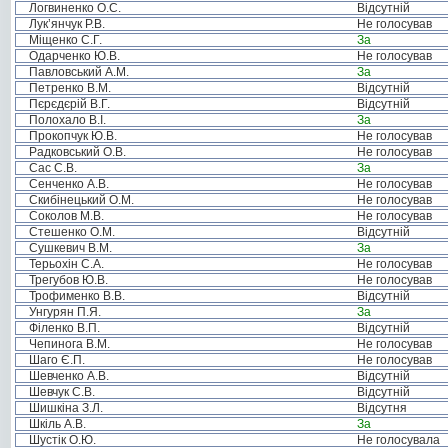
Логвиненко О.С.
Відсутній
Лук’янчук Р.В.
Не голосував
Міщенко С.Г.
За
Одарченко Ю.В.
Не голосував
Павловський А.М.
За
Петренко В.М.
Відсутній
Пєрєдєрій В.Г.
Відсутній
Полохало В.І.
За
Прокопчук Ю.В.
Не голосував
Радковський О.В.
Не голосував
Сас С.В.
За
Сенченко А.В.
Не голосував
Скибінецький О.М.
Не голосував
Соколов М.В.
Не голосував
Стешенко О.М.
Відсутній
Сушкевич В.М.
За
Терьохін С.А.
Не голосував
Трегубов Ю.В.
Не голосував
Трофименко В.В.
Відсутній
Унгурян П.Я.
За
Філенко В.П.
Відсутній
Чепинога В.М.
Не голосував
Шаго Є.П.
Не голосував
Шевченко А.В.
Відсутній
Шевчук С.В.
Відсутній
Шишкіна З.Л.
Відсутня
Шкіль А.В.
За
Шустік О.Ю.
Не голосувала