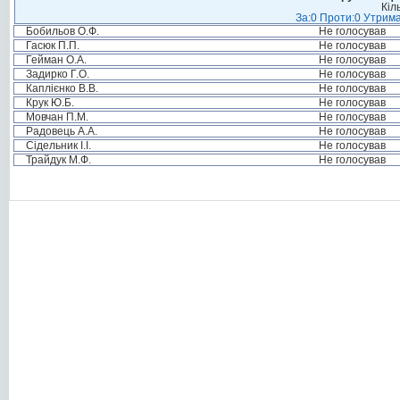
Кіл
За:0 Проти:0 Утрима
Бобильов О.Ф.
Не голосував
Гасюк П.П.
Не голосував
Гейман О.А.
Не голосував
Задирко Г.О.
Не голосував
Каплієнко В.В.
Не голосував
Крук Ю.Б.
Не голосував
Мовчан П.М.
Не голосував
Радовець А.А.
Не голосував
Сідельник І.І.
Не голосував
Трайдук М.Ф.
Не голосував