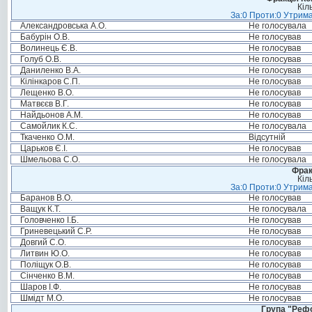
Кіл
За:0 Проти:0 Утрима
Александровська А.О.
Не голосувала
Бабурін О.В.
Не голосував
Волинець Є.В.
Не голосував
Голуб О.В.
Не голосував
Даниленко В.А.
Не голосував
Кілінкаров С.П.
Не голосував
Лещенко В.О.
Не голосував
Матвєєв В.Г.
Не голосував
Найдьонов А.М.
Не голосував
Самойлик К.С.
Не голосувала
Ткаченко О.М.
Відсутній
Царьков Є.І.
Не голосував
Шмельова С.О.
Не голосувала
Фрак
Кіл
За:0 Проти:0 Утрима
Баранов В.О.
Не голосував
Ващук К.Т.
Не голосувала
Головченко І.Б.
Не голосував
Гриневецький С.Р.
Не голосував
Довгий С.О.
Не голосував
Литвин Ю.О.
Не голосував
Поліщук О.В.
Не голосував
Сінченко В.М.
Не голосував
Шаров І.Ф.
Не голосував
Шмідт М.О.
Не голосував
Група "Реф