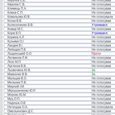
Киричок О.Е.
Не голосував
Ківалов С.В.
Не голосував
Климець П.А.
Не голосував
Клюєв С.П.
Не голосував
Ковальова Ю.В.
Не голосувала
Козак В.В.
Не голосував
Колесніченко В.В.
Утримався
Комар М.С.
Не голосував
Корж В.П.
Утримався
Коржев А.Л.
Не голосував
Кузьмук О.І.
Не голосував
Ландик В.І.
Не голосував
Лебедєв П.В.
Не голосував
Лєщинський О.О.
Проти
Литвинов Л.Ф.
Не голосував
Лісін М.П.
Не голосував
Лук’янов В.В.
Не голосував
Льовочкіна Ю.В.
За
Макеєнко В.В.
За
Мальцев В.О.
Не голосував
Мельник П.В.
Не голосував
Мирний І.М.
Не голосував
Мірошниченко Ю.Р.
Не голосував
Мороко Ю.М.
Не голосував
Муц О.П.
Не голосував
Надоша О.В.
Не голосував
Нетецька О.А.
Не голосувала
Омельянович Д.С.
Не голосував