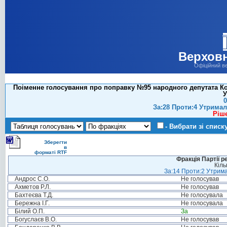
Верховн
Офіційний в
Поіменне голосування про поправку №95 народного депутата Коно
У
0
За:28 Проти:4 Утримал
Ріш
- Вибрати зі списк
Зберегти
в
форматі RTF
Фракція Партії р
Кіль
За:14 Проти:2 Утрима
Андрос С.О.
Не голосував
Ахметов Р.Л.
Не голосував
Бахтеєва Т.Д.
Не голосувала
Бережна І.Г.
Не голосувала
Білий О.П.
За
Богуслаєв В.О.
Не голосував