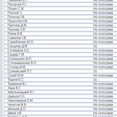
Павленко Е.І.
Не голосував
Писарчук П.І.
Не голосував
Піскун С.М.
Не голосував
Плохой І.І.
Не голосував
Попеску І.В.
Не голосував
Прасолов І.М.
Не голосував
Притика Д.М.
Не голосував
Пшонка А.В.
Не голосував
Рибак В.В.
Не голосував
Савченко І.В.
Не голосував
Самойленко Ю.П.
Не голосував
Сандлер Д.М.
За
Селіваров А.Б.
Не голосував
Скудар Г.М.
Не голосував
Солошенко М.П.
Не голосував
Стельмашенко В.П.
Не голосував
Столар В.М.
Не голосував
Сулковський П.Г.
За
Сухий Я.М.
Не голосував
Тедеєв Е.С.
За
Турманов В.І.
Не голосував
Хара В.Г.
Не голосував
Хмельницький В.І.
Не голосував
Царьов О.А.
Не голосував
Черноморов О.М.
Не голосував
Чечетов М.В.
Не голосував
Шенцев Д.О.
Не голосував
Шкіря І.М.
Не голосував