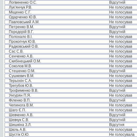
Логвиненко О.С.
Відсутній
Лук’янчук Р.В.
Не голосував
Міщенко С.Г.
Не голосував
Одарченко Ю.В.
Не голосував
Павловський А.М.
Не голосував
Петренко В.М.
Відсутній
Пєрєдєрій В.Г.
Відсутній
Полохало В.І.
Не голосував
Прокопчук Ю.В.
Не голосував
Радковський О.В.
Не голосував
Сас С.В.
Не голосував
Сенченко А.В.
Не голосував
Скибінецький О.М.
Не голосував
Соколов М.В.
Не голосував
Стешенко О.М.
Відсутній
Сушкевич В.М.
Не голосував
Терьохін С.А.
Не голосував
Трегубов Ю.В.
Не голосував
Трофименко В.В.
Відсутній
Унгурян П.Я.
Не голосував
Філенко В.П.
Відсутній
Чепинога В.М.
Не голосував
Шаго Є.П.
Не голосував
Шевченко А.В.
Відсутній
Шевчук С.В.
Відсутній
Шишкіна З.Л.
Відсутня
Шкіль А.В.
Не голосував
Шустік О.Ю.
Не голосувала