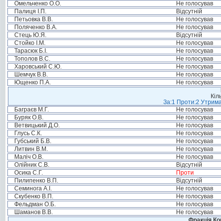
Омельченко О.О.
Не голосував
Палиця І.П.
Відсутній
Петьовка В.В.
Не голосував
Поляченко В.А.
Не голосував
Стець Ю.Я.
Відсутній
Стойко І.М.
Не голосував
Тарасюк Б.І.
Не голосував
Тополов В.С.
Не голосував
Харовський С.Ю.
Не голосував
Шемчук В.В.
Не голосував
Ющенко П.А.
Не голосував
Кіл
За:1 Проти:2 Утрима
Баграєв М.Г.
Не голосував
Буряк О.В.
Не голосував
Ветвицький Д.О.
Не голосував
Глусь С.К.
Не голосував
Губський Б.В.
Не голосував
Литвин В.М.
Не голосував
Маліч О.В.
Не голосував
Олійник С.В.
Відсутній
Осика С.Г.
Проти
Пилипенко В.П.
Відсутній
Семинога А.І.
Не голосував
Скубенко В.П.
Не голосував
Фельдман О.Б.
Не голосував
Шаманов В.В.
Не голосував
Фракція Ком