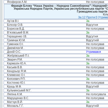
Ягоферов А.М.
Не голосував
Фракція Блоку “Наша Україна – Народна Самооборона”: Народний Со
Українська Народна Партія, Українська республіканська партія “
Громадянська партія 
Кіл
За:12 Проти:0 Утрима
Ар’єв В.І.
За
Білозір О.В.
Відсутня
Борисов В.Д.
Не голосував
В’язівський В.М.
За
Геращенко І.В.
Відсутня
Гримчак Ю.М.
Відсутній
Гуменюк О.І.
Не голосував
Джемілєв М. .
Не голосував
Доній О.С.
Утримався
Жебрівський П.І.
За
Зварич Р.М.
Не голосував
Кармазін Ю.А.
За
Каськів В.В.
Не голосував
Кендзьор Я.М.
Не голосував
Клименко О.І.
Не голосував
Князевич Р.П.
За
Костенко Ю.І.
Не голосував
Круць М.Ф.
Відсутній
Кульчинський М.Г.
За
Ляпіна К.М.
Не голосувала
Марущенко В.С.
Не голосував
Матчук В.Й.
За
Москаль Г.Г.
Відсутній