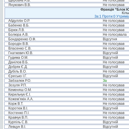
Щербань А.В.
Не голосував
Янукович В.В.
Не голосував
Фракція “Блок Ю
Кіль
За:1 Проти:0 Утримал
Абдуллін О.Р.
Не голосував
Бабенко В.Б.
Не голосував
Бірюк Л.В.
Не голосував
Болюра А.В.
Не голосувала
Бондаренко О.Ф.
Відсутня
Бородін В.В.
Не голосував
Власенко С.В.
Не голосував
Гнаткевич Ю.В.
Відсутній
Гудима О.М.
Відсутній
Данілов В.Б.
Не голосував
Добряк Є.Д.
Відсутній
Дубіль В.О.
Не голосував
Єресько І.Г.
Відсутній
Забзалюк Р.О.
За
Зозуля Р.П.
Не голосував
Кеменяш О.М.
Не голосував
Кирильчук Є.І.
Не голосував
Кожем’якін А.А.
Не голосував
Корж В.Т.
Не голосував
Коротюк В.І.
Відсутній
Костенко П.І.
Не голосував
Кравчук В.П.
Не голосував
Курпіль С.В.
Відсутній
Левцун В.І.
Відсутній