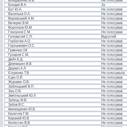
Бондаренко В.В.
Не голосував
Бондик В.А.
За
Бут Ю.А.
Не голосував
Васильєв О.А.
Не голосував
Веревський А.М.
Не голосував
Вечерко В.М.
Не голосував
Воропаєв Ю.М.
Не голосував
Глазунов С.М.
Не голосував
Головатий С.П.
Відсутній
Горбатюк А.О.
Не голосував
Горошкевич О.С.
Не голосував
Гуменюк І.М.
Не голосував
Гусаров С.М.
Не голосував
Дейч Б.Д.
Не голосував
Демчишен В.В.
Не голосував
Деркач А.Л.
Не голосував
Єгоренко Т.В.
Не голосувала
Єдін О.Й.
Не голосував
Журавко О.В.
Не голосував
Заблоцький В.П.
Не голосував
Зац О.В.
Не голосував
Звягільський Ю.Л.
Не голосував
Зубець М.В.
Не голосував
Зубов В.С.
Не голосував
Іванющенко Ю.В.
Не голосував
Калетнік Г.М.
Не голосував
Каракай Ю.В.
Не голосував
Келестин В.В.
Не голосував