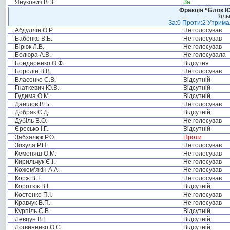
Янукович В.В.
За
Фракція “Блок Ю
Кіль
За:0 Проти:2 Утримал
Абдуллін О.Р.
Не голосував
Бабенко В.Б.
Не голосував
Бірюк Л.В.
Не голосував
Болюра А.В.
Не голосувала
Бондаренко О.Ф.
Відсутня
Бородін В.В.
Не голосував
Власенко С.В.
Відсутній
Гнаткевич Ю.В.
Відсутній
Гудима О.М.
Відсутній
Данілов В.Б.
Не голосував
Добряк Є.Д.
Відсутній
Дубіль В.О.
Не голосував
Єресько І.Г.
Відсутній
Забзалюк Р.О.
Проти
Зозуля Р.П.
Не голосував
Кеменяш О.М.
Не голосував
Кирильчук Є.І.
Не голосував
Кожем’якін А.А.
Не голосував
Корж В.Т.
Не голосував
Коротюк В.І.
Відсутній
Костенко П.І.
Не голосував
Кравчук В.П.
Не голосував
Курпіль С.В.
Відсутній
Левцун В.І.
Відсутній
Логвиненко О.С.
Відсутній