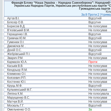
Фракція Блоку “Наша Україна – Народна Самооборона”: Народний Со
Українська Народна Партія, Українська республіканська партія “
Громадянська партія 
Кіл
За:8 Проти:2 Утримал
Ар’єв В.І.
Відсутній
Білозір О.В.
Відсутня
Борисов В.Д.
Не голосував
В’язівський В.М.
Не голосував
Геращенко І.В.
Відсутня
Гримчак Ю.М.
Відсутній
Гуменюк О.І.
Не голосував
Джемілєв М. .
Не голосував
Доній О.С.
Відсутній
Жебрівський П.І.
Відсутній
Зварич Р.М.
Не голосував
Кармазін Ю.А.
Проти
Каськів В.В.
Не голосував
Кендзьор Я.М.
Не голосував
Клименко О.І.
Не голосував
Князевич Р.П.
Не голосував
Костенко Ю.І.
Не голосував
Круць М.Ф.
Відсутній
Кульчинський М.Г.
Не голосував
Ляпіна К.М.
Не голосувала
Марущенко В.С.
Не голосував
Матчук В.Й.
Не голосував
Москаль Г.Г.
Відсутній
Омельченко О.О.
За