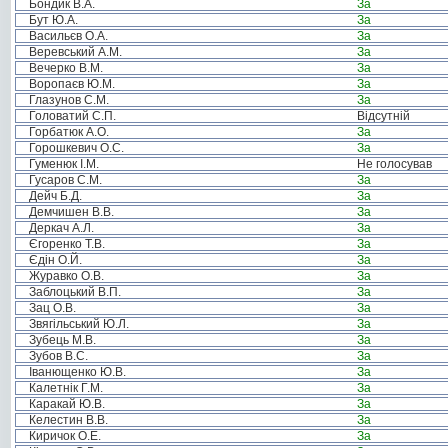
Бондик В.А.
За
Бут Ю.А.
За
Васильєв О.А.
За
Веревський А.М.
За
Вечерко В.М.
За
Воропаєв Ю.М.
За
Глазунов С.М.
За
Головатий С.П.
Відсутній
Горбатюк А.О.
За
Горошкевич О.С.
За
Гуменюк І.М.
Не голосував
Гусаров С.М.
За
Дейч Б.Д.
За
Демчишен В.В.
За
Деркач А.Л.
За
Єгоренко Т.В.
За
Єдін О.Й.
За
Журавко О.В.
За
Заблоцький В.П.
За
Зац О.В.
За
Звягільський Ю.Л.
За
Зубець М.В.
За
Зубов В.С.
За
Іванющенко Ю.В.
За
Калетнік Г.М.
За
Каракай Ю.В.
За
Келестин В.В.
За
Киричок О.Е.
За