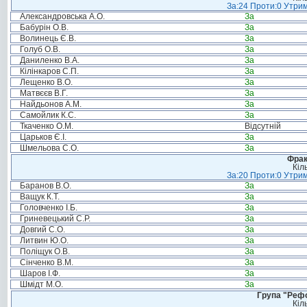
За:24 Проти:0 Утрим
Александровська А.О.
За
Бабурін О.В.
За
Волинець Є.В.
За
Голуб О.В.
За
Даниленко В.А.
За
Кілінкаров С.П.
За
Лещенко В.О.
За
Матвєєв В.Г.
За
Найдьонов А.М.
За
Самойлик К.С.
За
Ткаченко О.М.
Відсутній
Царьков Є.І.
За
Шмельова С.О.
За
Фрак
Кіл
За:20 Проти:0 Утрим
Баранов В.О.
За
Ващук К.Т.
За
Головченко І.Б.
За
Гриневецький С.Р.
За
Довгий С.О.
За
Литвин Ю.О.
За
Поліщук О.В.
За
Сінченко В.М.
За
Шаров І.Ф.
За
Шмідт М.О.
За
Група "Реф
Кіл