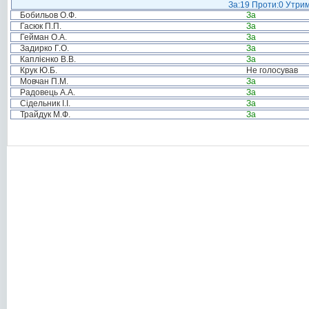
За:19 Проти:0 Утрим
Бобильов О.Ф.
За
Гасюк П.П.
За
Гейман О.А.
За
Задирко Г.О.
За
Каплієнко В.В.
За
Крук Ю.Б.
Не голосував
Мовчан П.М.
За
Радовець А.А.
За
Сідельник І.І.
За
Трайдук М.Ф.
За