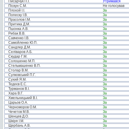
Писарчук П.І.
Утримався
Піскун С.М.
Не голосував
Плохой І.І.
За
Попеску І.В.
За
Прасолов І.М.
За
Притика Д.М.
За
Пшонка А.В.
За
Рибак В.В.
За
Савченко І.В.
За
Самойленко Ю.П.
За
Сандлер Д.М.
За
Селіваров А.Б.
За
Скудар Г.М.
За
Солошенко М.П.
За
Стельмашенко В.П.
За
Столар В.М.
За
Сулковський П.Г.
За
Сухий Я.М.
За
Тедеєв Е.С.
За
Турманов В.І.
За
Хара В.Г.
За
Хмельницький В.І.
За
Царьов О.А.
За
Черноморов О.М.
За
Чечетов М.В.
За
Шенцев Д.О.
За
Шкіря І.М.
За
Щербань А.В.
За