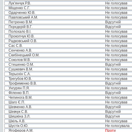
Лук’янчук Р.В.
Не голосував
Міщенко С.Г.
Не голосував
Одарченко Ю.В.
Не голосував
Павловський А.М.
Не голосував
Петренко В.М.
Відсутній
Пєрєдєрій В.Г.
Відсутній
Полохало В.І.
Не голосував
Прокопчук Ю.В.
Не голосував
Радковський О.В.
Не голосував
Сас С.В.
Не голосував
Сенченко А.В.
Не голосував
Скибінецький О.М.
Не голосував
Соколов М.В.
Не голосував
Стешенко О.М.
Відсутній
Сушкевич В.М.
Не голосував
Терьохін С.А.
Не голосував
Трегубов Ю.В.
Не голосував
Трофименко В.В.
Відсутній
Унгурян П.Я.
Не голосував
Філенко В.П.
Відсутній
Чепинога В.М.
Не голосував
Шаго Є.П.
Не голосував
Шевченко А.В.
Відсутній
Шевчук С.В.
Відсутній
Шишкіна З.Л.
Відсутня
Шкіль А.В.
Не голосував
Шустік О.Ю.
Не голосувала
Ягоферов А.М.
Проти