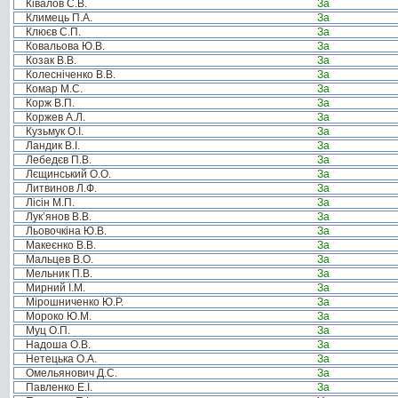
Ківалов С.В.
За
Климець П.А.
За
Клюєв С.П.
За
Ковальова Ю.В.
За
Козак В.В.
За
Колесніченко В.В.
За
Комар М.С.
За
Корж В.П.
За
Коржев А.Л.
За
Кузьмук О.І.
За
Ландик В.І.
За
Лебедєв П.В.
За
Лєщинський О.О.
За
Литвинов Л.Ф.
За
Лісін М.П.
За
Лук’янов В.В.
За
Льовочкіна Ю.В.
За
Макеєнко В.В.
За
Мальцев В.О.
За
Мельник П.В.
За
Мирний І.М.
За
Мірошниченко Ю.Р.
За
Мороко Ю.М.
За
Муц О.П.
За
Надоша О.В.
За
Нетецька О.А.
За
Омельянович Д.С.
За
Павленко Е.І.
За