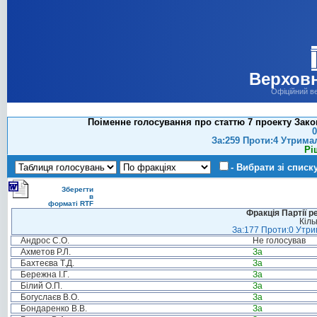
Верховн
Офіційний в
Поіменне голосування про статтю 7 проекту Закону
0
За:259 Проти:4 Утрима
Рі
- Вибрати зі списк
Зберегти
в
форматі RTF
Фракція Партії р
Кіль
За:177 Проти:0 Утрим
Андрос С.О.
Не голосував
Ахметов Р.Л.
За
Бахтеєва Т.Д.
За
Бережна І.Г.
За
Білий О.П.
За
Богуслаєв В.О.
За
Бондаренко В.В.
За