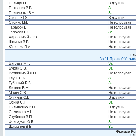
Палиця І.П.
Відсутній
Петьовка В.В.
За
Поляченко В.А.
За
Стець Ю.Я.
Відсутній
Стойко І.М.
Не голосував
Тарасюк Б.І.
Не голосував
Тополов В.С.
За
Харовський С.Ю.
Не голосував
Шемчук В.В.
Не голосував
Ющенко П.А.
Не голосував
Кіл
За:11 Проти:0 Утрима
Баграєв М.Г.
За
Буряк О.В.
За
Ветвицький Д.О.
Не голосував
Глусь С.К.
За
Губський Б.В.
За
Литвин В.М.
Не голосував
Маліч О.В.
Не голосував
Олійник С.В.
Відсутній
Осика С.Г.
За
Пилипенко В.П.
Відсутній
Семинога А.І.
Не голосував
Скубенко В.П.
Не голосував
Фельдман О.Б.
За
Шаманов В.В.
За
Фракція Ком
Кіл