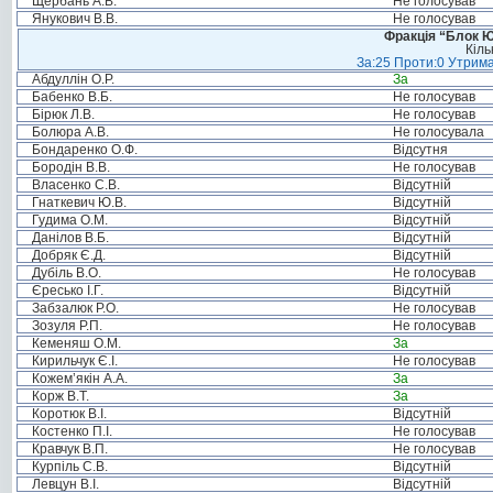
Щербань А.В.
Не голосував
Янукович В.В.
Не голосував
Фракція “Блок Ю
Кіль
За:25 Проти:0 Утрима
Абдуллін О.Р.
За
Бабенко В.Б.
Не голосував
Бірюк Л.В.
Не голосував
Болюра А.В.
Не голосувала
Бондаренко О.Ф.
Відсутня
Бородін В.В.
Не голосував
Власенко С.В.
Відсутній
Гнаткевич Ю.В.
Відсутній
Гудима О.М.
Відсутній
Данілов В.Б.
Відсутній
Добряк Є.Д.
Відсутній
Дубіль В.О.
Не голосував
Єресько І.Г.
Відсутній
Забзалюк Р.О.
Не голосував
Зозуля Р.П.
Не голосував
Кеменяш О.М.
За
Кирильчук Є.І.
Не голосував
Кожем’якін А.А.
За
Корж В.Т.
За
Коротюк В.І.
Відсутній
Костенко П.І.
Не голосував
Кравчук В.П.
Не голосував
Курпіль С.В.
Відсутній
Левцун В.І.
Відсутній