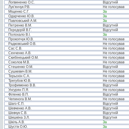
Логвиненко О.С.
Відсутній
Лук’янчук Р.В.
Не голосував
Міщенко С.Г.
За
Одарченко Ю.В.
За
Павловський А.М.
За
Петренко В.М.
Відсутній
Пєрєдєрій В.Г.
Відсутній
Полохало В.І.
За
Прокопчук Ю.В.
Не голосував
Радковський О.В.
Не голосував
Сас С.В.
Не голосував
Сенченко А.В.
Не голосував
Скибінецький О.М.
Не голосував
Соколов М.В.
Не голосував
Стешенко О.М.
Відсутній
Сушкевич В.М.
Не голосував
Терьохін С.А.
Не голосував
Трегубов Ю.В.
Не голосував
Трофименко В.В.
Відсутній
Унгурян П.Я.
Не голосував
Філенко В.П.
Відсутній
Чепинога В.М.
Не голосував
Шаго Є.П.
Відсутній
Шевченко А.В.
Відсутній
Шевчук С.В.
Відсутній
Шишкіна З.Л.
Відсутня
Шкіль А.В.
За
Шустік О.Ю.
За