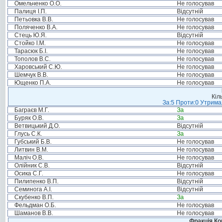
Омельченко О.О.
Не голосував
Палиця І.П.
Відсутній
Петьовка В.В.
Не голосував
Поляченко В.А.
Не голосував
Стець Ю.Я.
Відсутній
Стойко І.М.
Не голосував
Тарасюк Б.І.
Не голосував
Тополов В.С.
Не голосував
Харовський С.Ю.
Не голосував
Шемчук В.В.
Не голосував
Ющенко П.А.
Не голосував
Кіл
За:5 Проти:0 Утримал
Баграєв М.Г.
За
Буряк О.В.
За
Ветвицький Д.О.
Відсутній
Глусь С.К.
За
Губський Б.В.
Не голосував
Литвин В.М.
Не голосував
Маліч О.В.
Не голосував
Олійник С.В.
Відсутній
Осика С.Г.
Не голосував
Пилипенко В.П.
Відсутній
Семинога А.І.
Відсутній
Скубенко В.П.
За
Фельдман О.Б.
Не голосував
Шаманов В.В.
Не голосував
Фракція Ком