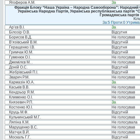
Ягоферов А.М.
За
Фракція Блоку “Наша Україна – Народна Самооборона”: Народний Со
Українська Народна Партія, Українська республіканська партія “
Громадянська партія 
Кіл
За:5 Проти:0 Утримал
Ар’єв В.І.
За
Білозір О.В.
Відсутня
Борисов В.Д.
Не голосував
В’язівський В.М.
Відсутній
Геращенко І.В.
Відсутня
Гримчак Ю.М.
Відсутній
Гуменюк О.І.
Не голосував
Джемілєв М. .
Не голосував
Доній О.С.
Відсутній
Жебрівський П.І.
Відсутній
Зварич Р.М.
Не голосував
Кармазін Ю.А.
За
Каськів В.В.
Не голосував
Кендзьор Я.М.
Не голосував
Клименко О.І.
Не голосував
Князевич Р.П.
За
Костенко Ю.І.
Не голосував
Круць М.Ф.
Відсутній
Кульчинський М.Г.
Не голосував
Ляпіна К.М.
Не голосувала
Марущенко В.С.
Не голосував
Матчук В.Й.
Не голосував
Москаль Г.Г.
Відсутній