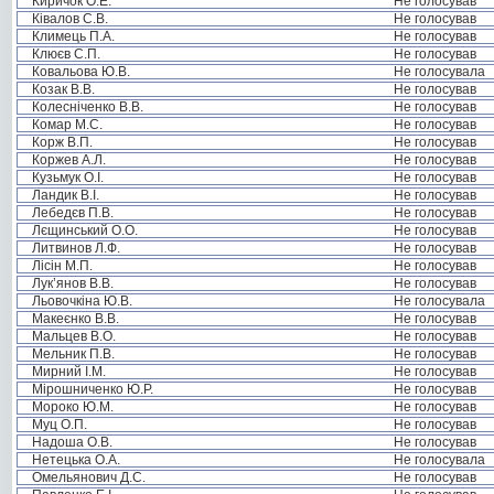
Киричок О.Е.
Не голосував
Ківалов С.В.
Не голосував
Климець П.А.
Не голосував
Клюєв С.П.
Не голосував
Ковальова Ю.В.
Не голосувала
Козак В.В.
Не голосував
Колесніченко В.В.
Не голосував
Комар М.С.
Не голосував
Корж В.П.
Не голосував
Коржев А.Л.
Не голосував
Кузьмук О.І.
Не голосував
Ландик В.І.
Не голосував
Лебедєв П.В.
Не голосував
Лєщинський О.О.
Не голосував
Литвинов Л.Ф.
Не голосував
Лісін М.П.
Не голосував
Лук’янов В.В.
Не голосував
Льовочкіна Ю.В.
Не голосувала
Макеєнко В.В.
Не голосував
Мальцев В.О.
Не голосував
Мельник П.В.
Не голосував
Мирний І.М.
Не голосував
Мірошниченко Ю.Р.
Не голосував
Мороко Ю.М.
Не голосував
Муц О.П.
Не голосував
Надоша О.В.
Не голосував
Нетецька О.А.
Не голосувала
Омельянович Д.С.
Не голосував