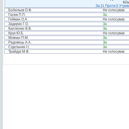
Кіл
За:11 Проти:0 Утрим
Бобильов О.Ф.
Не голосував
Гасюк П.П.
За
Гейман О.А.
Не голосував
Задирко Г.О.
За
Каплієнко В.В.
За
Крук Ю.Б.
Не голосував
Мовчан П.М.
За
Радовець А.А.
За
Сідельник І.І.
За
Трайдук М.Ф.
Не голосував