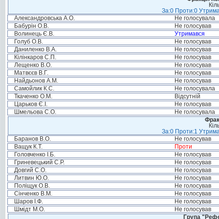
Кіл
За:0 Проти:0 Утрима
Александровська А.О.
Не голосувала
Бабурін О.В.
Не голосував
Волинець Є.В.
Утримався
Голуб О.В.
Не голосував
Даниленко В.А.
Не голосував
Кілінкаров С.П.
Не голосував
Лещенко В.О.
Не голосував
Матвєєв В.Г.
Не голосував
Найдьонов А.М.
Не голосував
Самойлик К.С.
Не голосувала
Ткаченко О.М.
Відсутній
Царьков Є.І.
Не голосував
Шмельова С.О.
Не голосувала
Фрак
Кіл
За:0 Проти:1 Утрима
Баранов В.О.
Не голосував
Ващук К.Т.
Проти
Головченко І.Б.
Не голосував
Гриневецький С.Р.
Не голосував
Довгий С.О.
Не голосував
Литвин Ю.О.
Не голосував
Поліщук О.В.
Не голосував
Сінченко В.М.
Не голосував
Шаров І.Ф.
Не голосував
Шмідт М.О.
Не голосував
Група "Реф