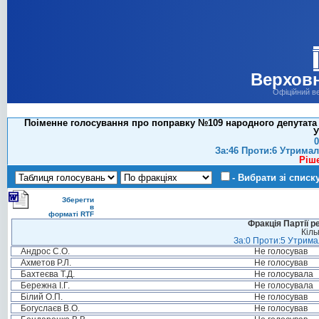
Верховн
Офіційний в
Поіменне голосування про поправку №109 народного депутата Мі
У
0
За:46 Проти:6 Утримал
Ріш
- Вибрати зі списк
Зберегти
в
форматі RTF
Фракція Партії р
Кіль
За:0 Проти:5 Утримал
Андрос С.О.
Не голосував
Ахметов Р.Л.
Не голосував
Бахтеєва Т.Д.
Не голосувала
Бережна І.Г.
Не голосувала
Білий О.П.
Не голосував
Богуслаєв В.О.
Не голосував