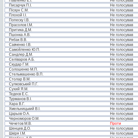
Павленко Е.І.
Не голосував
Писарчук П.І.
Не голосував
Піскун С.М.
Не голосував
Плохой І.І.
Не голосував
Попеску І.В.
Не голосував
Прасолов І.М.
Не голосував
Притика Д.М.
Не голосував
Пшонка А.В.
Не голосував
Рибак В.В.
Не голосував
Савченко І.В.
Не голосував
Самойленко Ю.П.
Не голосував
Сандлер Д.М.
Не голосував
Селіваров А.Б.
Не голосував
Скудар Г.М.
Не голосував
Солошенко М.П.
Не голосував
Стельмашенко В.П.
Не голосував
Столар В.М.
Не голосував
Сулковський П.Г.
Не голосував
Сухий Я.М.
Не голосував
Тедеєв Е.С.
Не голосував
Турманов В.І.
Не голосував
Хара В.Г.
Не голосував
Хмельницький В.І.
Не голосував
Царьов О.А.
Не голосував
Черноморов О.М.
Не голосував
Чечетов М.В.
Проти
Шенцев Д.О.
Не голосував
Шкіря І.М.
Не голосував