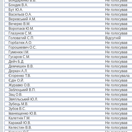
Бондаренко В.В.
Не голосував
Бондик В.А.
Не голосував
Бут Ю.А.
Не голосував
Васильєв О.А.
Не голосував
Веревський А.М.
Не голосував
Вечерко В.М.
Не голосував
Воропаєв Ю.М.
Не голосував
Глазунов С.М.
Не голосував
Головатий С.П.
Відсутній
Горбатюк А.О.
Не голосував
Горошкевич О.С.
Не голосував
Гуменюк І.М.
Не голосував
Гусаров С.М.
Не голосував
Дейч Б.Д.
Не голосував
Демчишен В.В.
Не голосував
Деркач А.Л.
Не голосував
Єгоренко Т.В.
Не голосувала
Єдін О.Й.
Не голосував
Журавко О.В.
Не голосував
Заблоцький В.П.
Не голосував
Зац О.В.
Не голосував
Звягільський Ю.Л.
Не голосував
Зубець М.В.
Не голосував
Зубов В.С.
Не голосував
Іванющенко Ю.В.
Не голосував
Калетнік Г.М.
Не голосував
Каракай Ю.В.
Не голосував
Келестин В.В.
Не голосував