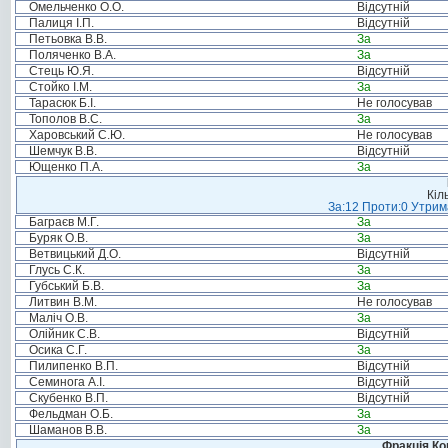
Омельченко О.О.
Відсутній
Палиця І.П.
Відсутній
Петьовка В.В.
За
Поляченко В.А.
За
Стець Ю.Я.
Відсутній
Стойко І.М.
За
Тарасюк Б.І.
Не голосував
Тополов В.С.
За
Харовський С.Ю.
Не голосував
Шемчук В.В.
Відсутній
Ющенко П.А.
За
Кіл
За:12 Проти:0 Утрима
Баграєв М.Г.
За
Буряк О.В.
За
Ветвицький Д.О.
Відсутній
Глусь С.К.
За
Губський Б.В.
За
Литвин В.М.
Не голосував
Маліч О.В.
За
Олійник С.В.
Відсутній
Осика С.Г.
За
Пилипенко В.П.
Відсутній
Семинога А.І.
Відсутній
Скубенко В.П.
Відсутній
Фельдман О.Б.
За
Шаманов В.В.
За
Фракція Ком