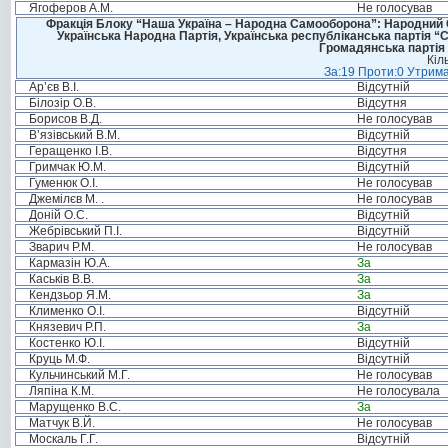
Ягоферов А.М.
Не голосував
Фракція Блоку “Наша Україна – Народна Самооборона”: Народний Со
Українська Народна Партія, Українська республіканська партія “
Громадянська партія 
Кіл
За:19 Проти:0 Утрима
Ар’єв В.І.
Відсутній
Білозір О.В.
Відсутня
Борисов В.Д.
Не голосував
В’язівський В.М.
Відсутній
Геращенко І.В.
Відсутня
Гримчак Ю.М.
Відсутній
Гуменюк О.І.
Не голосував
Джемілєв М. .
Не голосував
Доній О.С.
Відсутній
Жебрівський П.І.
Відсутній
Зварич Р.М.
Не голосував
Кармазін Ю.А.
За
Каськів В.В.
За
Кендзьор Я.М.
За
Клименко О.І.
Відсутній
Князевич Р.П.
За
Костенко Ю.І.
Відсутній
Круць М.Ф.
Відсутній
Кульчинський М.Г.
Не голосував
Ляпіна К.М.
Не голосувала
Марущенко В.С.
За
Матчук В.Й.
Не голосував
Москаль Г.Г.
Відсутній