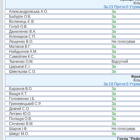
Кіл
За:23 Проти:0 Утрим
Александровська А.О.
За
Бабурін О.В.
За
Волинець Є.В.
За
Голуб О.В.
За
Даниленко В.А.
За
Кілінкаров С.П.
За
Лещенко В.О.
Не голосував
Матвєєв В.Г.
За
Найдьонов А.М.
За
Самойлик К.С.
За
Ткаченко О.М.
Відсутній
Царьков Є.І.
За
Шмельова С.О.
За
Фрак
Кіл
За:19 Проти:0 Утрим
Баранов В.О.
За
Ващук К.Т.
За
Головченко І.Б.
За
Гриневецький С.Р.
За
Довгий С.О.
За
Литвин Ю.О.
За
Поліщук О.В.
За
Сінченко В.М.
За
Шаров І.Ф.
Не голосував
Шмідт М.О.
За
Група "Реф