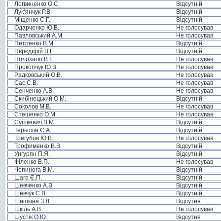
Логвиненко О.С.
Відсутній
Лук’янчук Р.В.
Відсутній
Міщенко С.Г.
Відсутній
Одарченко Ю.В.
Не голосував
Павловський А.М.
Не голосував
Петренко В.М.
Відсутній
Пєрєдєрій В.Г.
Відсутній
Полохало В.І.
Не голосував
Прокопчук Ю.В.
Не голосував
Радковський О.В.
Не голосував
Сас С.В.
Не голосував
Сенченко А.В.
Не голосував
Скибінецький О.М.
Відсутній
Соколов М.В.
Не голосував
Стешенко О.М.
Не голосував
Сушкевич В.М.
Відсутній
Терьохін С.А.
Відсутній
Трегубов Ю.В.
Не голосував
Трофименко В.В.
Відсутній
Унгурян П.Я.
Відсутній
Філенко В.П.
Не голосував
Чепинога В.М.
Відсутній
Шаго Є.П.
Відсутній
Шевченко А.В.
Відсутній
Шевчук С.В.
Відсутній
Шишкіна З.Л.
Відсутня
Шкіль А.В.
Не голосував
Шустік О.Ю.
Відсутня