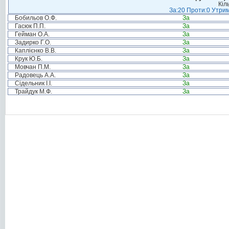
Кіл
За:20 Проти:0 Утрим
Бобильов О.Ф.
За
Гасюк П.П.
За
Гейман О.А.
За
Задирко Г.О.
За
Каплієнко В.В.
За
Крук Ю.Б.
За
Мовчан П.М.
За
Радовець А.А.
За
Сідельник І.І.
За
Трайдук М.Ф.
За