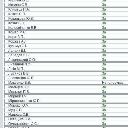
Киричок О.Е.
За
Ківалов С.В.
За
Климець П.А.
За
Клюєв С.П.
За
Ковальова Ю.В.
За
Козак В.В.
За
Колесніченко В.В.
За
Комар М.С.
За
Корж В.П.
За
Коржев А.Л.
За
Кузьмук О.І.
За
Ландик В.І.
За
Лебедєв П.В.
За
Лєщинський О.О.
За
Литвинов Л.Ф.
За
Лісін М.П.
За
Лук’янов В.В.
За
Льовочкіна Ю.В.
За
Макеєнко В.В.
Не голосував
Мальцев В.О.
За
Мельник П.В.
За
Мирний І.М.
За
Мірошниченко Ю.Р.
За
Мороко Ю.М.
За
Муц О.П.
За
Надоша О.В.
За
Нетецька О.А.
За
Омельянович Д.С.
За