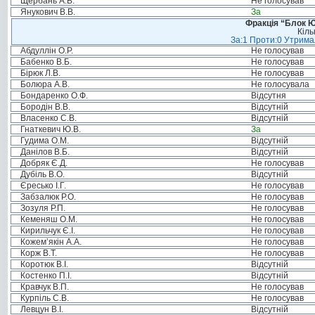
Щербань А.В.
Не голосував
Янукович В.В.
За
Фракція “Блок Ю
Кіль
За:1 Проти:0 Утримал
Абдуллін О.Р.
Не голосував
Бабенко В.Б.
Не голосував
Бірюк Л.В.
Не голосував
Болюра А.В.
Не голосувала
Бондаренко О.Ф.
Відсутня
Бородін В.В.
Відсутній
Власенко С.В.
Відсутній
Гнаткевич Ю.В.
За
Гудима О.М.
Відсутній
Данілов В.Б.
Відсутній
Добряк Є.Д.
Не голосував
Дубіль В.О.
Відсутній
Єресько І.Г.
Не голосував
Забзалюк Р.О.
Не голосував
Зозуля Р.П.
Не голосував
Кеменяш О.М.
Не голосував
Кирильчук Є.І.
Не голосував
Кожем’якін А.А.
Не голосував
Корж В.Т.
Не голосував
Коротюк В.І.
Відсутній
Костенко П.І.
Відсутній
Кравчук В.П.
Не голосував
Курпіль С.В.
Не голосував
Левцун В.І.
Відсутній