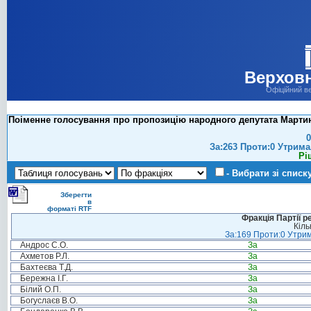
Верховн
Офіційний в
Поіменне голосування про пропозицію народного депутата Мартинюк
0
За:263 Проти:0 Утрима
Рі
- Вибрати зі списк
Зберегти
в
форматі RTF
Фракція Партії р
Кіль
За:169 Проти:0 Утрим
Андрос С.О.
За
Ахметов Р.Л.
За
Бахтеєва Т.Д.
За
Бережна І.Г.
За
Білий О.П.
За
Богуслаєв В.О.
За