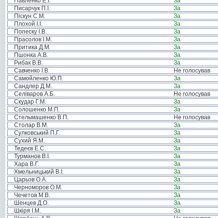
Павленко Е.І.
За
Писарчук П.І.
За
Піскун С.М.
За
Плохой І.І.
За
Попеску І.В.
За
Прасолов І.М.
За
Притика Д.М.
За
Пшонка А.В.
За
Рибак В.В.
За
Савченко І.В.
Не голосував
Самойленко Ю.П.
За
Сандлер Д.М.
За
Селіваров А.Б.
Не голосував
Скудар Г.М.
За
Солошенко М.П.
За
Стельмашенко В.П.
Не голосував
Столар В.М.
За
Сулковський П.Г.
За
Сухий Я.М.
За
Тедеєв Е.С.
За
Турманов В.І.
За
Хара В.Г.
За
Хмельницький В.І.
За
Царьов О.А.
За
Черноморов О.М.
За
Чечетов М.В.
За
Шенцев Д.О.
За
Шкіря І.М.
За