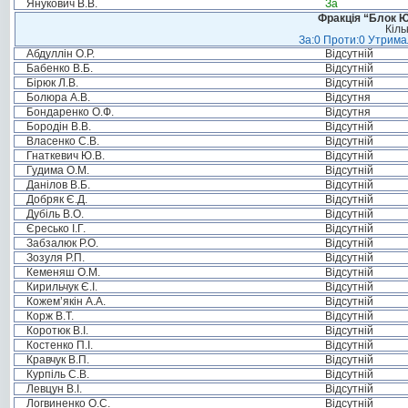
Янукович В.В.
За
Фракція “Блок Ю
Кіль
За:0 Проти:0 Утримал
Абдуллін О.Р.
Відсутній
Бабенко В.Б.
Відсутній
Бірюк Л.В.
Відсутній
Болюра А.В.
Відсутня
Бондаренко О.Ф.
Відсутня
Бородін В.В.
Відсутній
Власенко С.В.
Відсутній
Гнаткевич Ю.В.
Відсутній
Гудима О.М.
Відсутній
Данілов В.Б.
Відсутній
Добряк Є.Д.
Відсутній
Дубіль В.О.
Відсутній
Єресько І.Г.
Відсутній
Забзалюк Р.О.
Відсутній
Зозуля Р.П.
Відсутній
Кеменяш О.М.
Відсутній
Кирильчук Є.І.
Відсутній
Кожем’якін А.А.
Відсутній
Корж В.Т.
Відсутній
Коротюк В.І.
Відсутній
Костенко П.І.
Відсутній
Кравчук В.П.
Відсутній
Курпіль С.В.
Відсутній
Левцун В.І.
Відсутній
Логвиненко О.С.
Відсутній