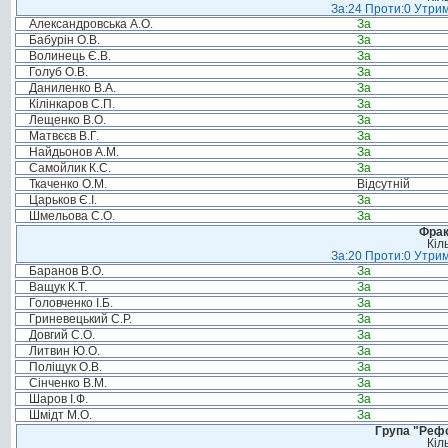
За:24 Проти:0 Утрим
Александровська А.О.
За
Бабурін О.В.
За
Волинець Є.В.
За
Голуб О.В.
За
Даниленко В.А.
За
Кілінкаров С.П.
За
Лещенко В.О.
За
Матвєєв В.Г.
За
Найдьонов А.М.
За
Самойлик К.С.
За
Ткаченко О.М.
Відсутній
Царьков Є.І.
За
Шмельова С.О.
За
Фрак
Кіл
За:20 Проти:0 Утрим
Баранов В.О.
За
Ващук К.Т.
За
Головченко І.Б.
За
Гриневецький С.Р.
За
Довгий С.О.
За
Литвин Ю.О.
За
Поліщук О.В.
За
Сінченко В.М.
За
Шаров І.Ф.
За
Шмідт М.О.
За
Група "Реф
Кіл