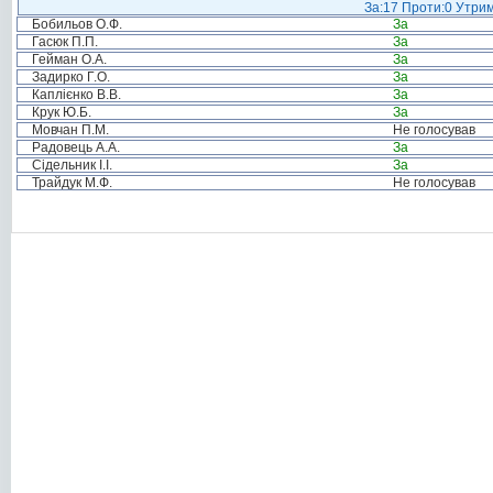
За:17 Проти:0 Утрим
Бобильов О.Ф.
За
Гасюк П.П.
За
Гейман О.А.
За
Задирко Г.О.
За
Каплієнко В.В.
За
Крук Ю.Б.
За
Мовчан П.М.
Не голосував
Радовець А.А.
За
Сідельник І.І.
За
Трайдук М.Ф.
Не голосував