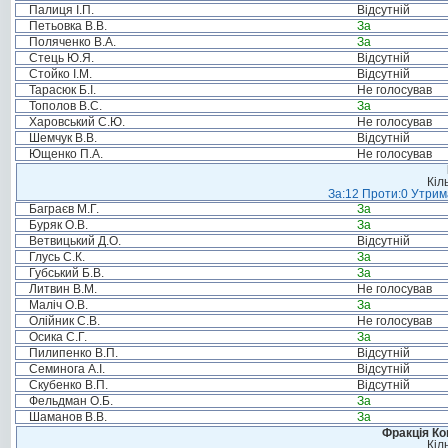
Палиця І.П.
Відсутній
Петьовка В.В.
За
Поляченко В.А.
За
Стець Ю.Я.
Відсутній
Стойко І.М.
Відсутній
Тарасюк Б.І.
Не голосував
Тополов В.С.
За
Харовський С.Ю.
Не голосував
Шемчук В.В.
Відсутній
Ющенко П.А.
Не голосував
Кіл
За:12 Проти:0 Утрима
Баграєв М.Г.
За
Буряк О.В.
За
Ветвицький Д.О.
Відсутній
Глусь С.К.
За
Губський Б.В.
За
Литвин В.М.
Не голосував
Маліч О.В.
За
Олійник С.В.
Не голосував
Осика С.Г.
За
Пилипенко В.П.
Відсутній
Семинога А.І.
Відсутній
Скубенко В.П.
Відсутній
Фельдман О.Б.
За
Шаманов В.В.
За
Фракція Ком
Кіл