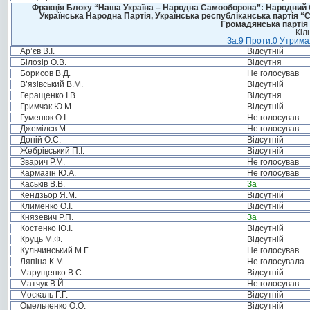
Фракція Блоку “Наша Україна – Народна Самооборона”: Народний Со
Українська Народна Партія, Українська республіканська партія “
Громадянська партія 
Кіл
За:9 Проти:0 Утримал
Ар’єв В.І.
Відсутній
Білозір О.В.
Відсутня
Борисов В.Д.
Не голосував
В’язівський В.М.
Відсутній
Геращенко І.В.
Відсутня
Гримчак Ю.М.
Відсутній
Гуменюк О.І.
Не голосував
Джемілєв М. .
Не голосував
Доній О.С.
Відсутній
Жебрівський П.І.
Відсутній
Зварич Р.М.
Не голосував
Кармазін Ю.А.
Не голосував
Каськів В.В.
За
Кендзьор Я.М.
Відсутній
Клименко О.І.
Відсутній
Князевич Р.П.
За
Костенко Ю.І.
Відсутній
Круць М.Ф.
Відсутній
Кульчинський М.Г.
Не голосував
Ляпіна К.М.
Не голосувала
Марущенко В.С.
Відсутній
Матчук В.Й.
Не голосував
Москаль Г.Г.
Відсутній
Омельченко О.О.
Відсутній