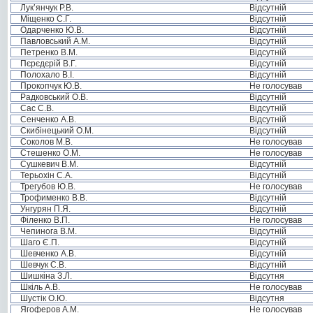
Лук’янчук Р.В.
Відсутній
Міщенко С.Г.
Відсутній
Одарченко Ю.В.
Відсутній
Павловський А.М.
Відсутній
Петренко В.М.
Відсутній
Пєрєдєрій В.Г.
Відсутній
Полохало В.І.
Відсутній
Прокопчук Ю.В.
Не голосував
Радковський О.В.
Відсутній
Сас С.В.
Відсутній
Сенченко А.В.
Відсутній
Скибінецький О.М.
Відсутній
Соколов М.В.
Не голосував
Стешенко О.М.
Не голосував
Сушкевич В.М.
Відсутній
Терьохін С.А.
Відсутній
Трегубов Ю.В.
Не голосував
Трофименко В.В.
Відсутній
Унгурян П.Я.
Відсутній
Філенко В.П.
Не голосував
Чепинога В.М.
Відсутній
Шаго Є.П.
Відсутній
Шевченко А.В.
Відсутній
Шевчук С.В.
Відсутній
Шишкіна З.Л.
Відсутня
Шкіль А.В.
Не голосував
Шустік О.Ю.
Відсутня
Ягоферов А.М.
Не голосував