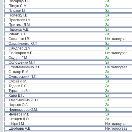
Писарчук П.І.
За
Піскун С.М.
За
Плохой І.І.
За
Попеску І.В.
За
Прасолов І.М.
За
Притика Д.М.
За
Пшонка А.В.
За
Рибак В.В.
За
Савченко І.В.
Не голосував
Самойленко Ю.П.
За
Сандлер Д.М.
За
Селіваров А.Б.
Не голосував
Скудар Г.М.
За
Солошенко М.П.
За
Стельмашенко В.П.
Не голосував
Столар В.М.
За
Сулковський П.Г.
За
Сухий Я.М.
За
Тедеєв Е.С.
За
Турманов В.І.
За
Хара В.Г.
За
Хмельницький В.І.
За
Царьов О.А.
За
Черноморов О.М.
За
Чечетов М.В.
За
Шенцев Д.О.
За
Шкіря І.М.
Не голосував
Щербань А.В.
Не голосував