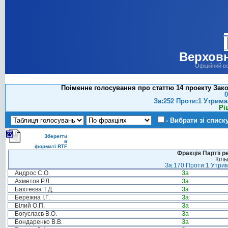
Верховн
Офіційний в
Поіменне голосування про статтю 14 проекту Закон
0
За:252 Проти:1 Утрима
Рі
- Вибрати зі списк
Зберегти
в
форматі RTF
Фракція Партії р
Кіль
За:170 Проти:1 Утрим
Андрос С.О.
За
Ахметов Р.Л.
За
Бахтеєва Т.Д.
За
Бережна І.Г.
За
Білий О.П.
За
Богуслаєв В.О.
За
Бондаренко В.В.
За