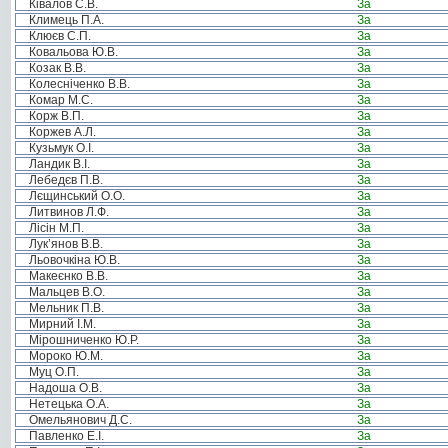
Ківалов С.В.
За
Климець П.А.
За
Клюєв С.П.
За
Ковальова Ю.В.
За
Козак В.В.
За
Колесніченко В.В.
За
Комар М.С.
За
Корж В.П.
За
Коржев А.Л.
За
Кузьмук О.І.
За
Ландик В.І.
За
Лебедєв П.В.
За
Лєщинський О.О.
За
Литвинов Л.Ф.
За
Лісін М.П.
За
Лук’янов В.В.
За
Льовочкіна Ю.В.
За
Макеєнко В.В.
За
Мальцев В.О.
За
Мельник П.В.
За
Мирний І.М.
За
Мірошниченко Ю.Р.
За
Мороко Ю.М.
За
Муц О.П.
За
Надоша О.В.
За
Нетецька О.А.
За
Омельянович Д.С.
За
Павленко Е.І.
За