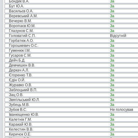
Бондик В.А.
За
Бут Ю.А.
За
Васильєв О.А.
За
Веревський А.М.
За
Вечерко В.М.
За
Воропаєв Ю.М.
За
Глазунов С.М.
За
Головатий С.П.
Відсутній
Горбатюк А.О.
За
Горошкевич О.С.
За
Гуменюк І.М.
За
Гусаров С.М.
За
Дейч Б.Д.
За
Демчишен В.В.
За
Деркач А.Л.
За
Єгоренко Т.В.
За
Єдін О.Й.
За
Журавко О.В.
За
Заблоцький В.П.
За
Зац О.В.
За
Звягільський Ю.Л.
За
Зубець М.В.
За
Зубов В.С.
Не голосував
Іванющенко Ю.В.
За
Калетнік Г.М.
За
Каракай Ю.В.
За
Келестин В.В.
За
Киричок О.Е.
За