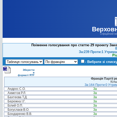
Верховн
Офіційний в
Поіменне голосування про статтю 29 проекту Закон
0
За:239 Проти:1 Утрима
Рі
- Вибрати зі списк
Зберегти
в
форматі RTF
Фракція Партії р
Кіль
За:164 Проти:0 Утрим
Андрос С.О.
За
Ахметов Р.Л.
За
Бахтеєва Т.Д.
За
Бережна І.Г.
За
Білий О.П.
За
Богуслаєв В.О.
За
Бондаренко В.В.
За