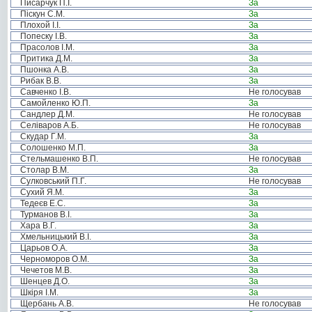
Писарчук П.І.
За
Піскун С.М.
За
Плохой І.І.
За
Попеску І.В.
За
Прасолов І.М.
За
Притика Д.М.
За
Пшонка А.В.
За
Рибак В.В.
За
Савченко І.В.
Не голосував
Самойленко Ю.П.
За
Сандлер Д.М.
Не голосував
Селіваров А.Б.
Не голосував
Скудар Г.М.
За
Солошенко М.П.
За
Стельмашенко В.П.
Не голосував
Столар В.М.
За
Сулковський П.Г.
Не голосував
Сухий Я.М.
За
Тедеєв Е.С.
За
Турманов В.І.
За
Хара В.Г.
За
Хмельницький В.І.
За
Царьов О.А.
За
Черноморов О.М.
За
Чечетов М.В.
За
Шенцев Д.О.
За
Шкіря І.М.
За
Щербань А.В.
Не голосував