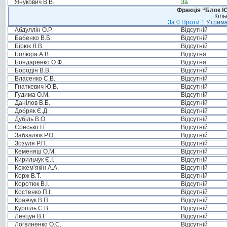
Янукович В.В.
За
Фракція “Блок Ю
Кіль
За:0 Проти:1 Утрима
Абдуллін О.Р.
Відсутній
Бабенко В.Б.
Відсутній
Бірюк Л.В.
Відсутній
Болюра А.В.
Відсутня
Бондаренко О.Ф.
Відсутня
Бородін В.В.
Відсутній
Власенко С.В.
Відсутній
Гнаткевич Ю.В.
Відсутній
Гудима О.М.
Відсутній
Данілов В.Б.
Відсутній
Добряк Є.Д.
Відсутній
Дубіль В.О.
Відсутній
Єресько І.Г.
Відсутній
Забзалюк Р.О.
Відсутній
Зозуля Р.П.
Відсутній
Кеменяш О.М.
Відсутній
Кирильчук Є.І.
Відсутній
Кожем’якін А.А.
Відсутній
Корж В.Т.
Відсутній
Коротюк В.І.
Відсутній
Костенко П.І.
Відсутній
Кравчук В.П.
Відсутній
Курпіль С.В.
Відсутній
Левцун В.І.
Відсутній
Логвиненко О.С.
Відсутній