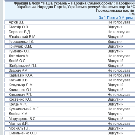
Фракція Блоку “Наша Україна – Народна Самооборона”: Народний Со
Українська Народна Партія, Українська республіканська партія “
Громадянська партія 
Кіл
За:1 Проти:0 Утримал
Ар’єв В.І.
Не голосував
Білозір О.В.
Відсутня
Борисов В.Д.
Не голосував
В’язівський В.М.
Відсутній
Геращенко І.В.
Відсутня
Гримчак Ю.М.
Відсутній
Гуменюк О.І.
Відсутній
Джемілєв М. .
Не голосував
Доній О.С.
Відсутній
Жебрівський П.І.
Відсутній
Зварич Р.М.
Не голосував
Кармазін Ю.А.
Не голосував
Каськів В.В.
Не голосував
Кендзьор Я.М.
Відсутній
Клименко О.І.
Відсутній
Князевич Р.П.
Не голосував
Костенко Ю.І.
Відсутній
Круць М.Ф.
Відсутній
Кульчинський М.Г.
Не голосував
Ляпіна К.М.
Відсутня
Марущенко В.С.
Відсутній
Матчук В.Й.
Не голосував
Москаль Г.Г.
Відсутній
Омельченко О.О.
Відсутній