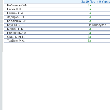
За:19 Проти:0 Утрим
Бобильов О.Ф.
За
Гасюк П.П.
За
Гейман О.А.
За
Задирко Г.О.
За
Каплієнко В.В.
За
Крук Ю.Б.
Не голосував
Мовчан П.М.
За
Радовець А.А.
За
Сідельник І.І.
За
Трайдук М.Ф.
За