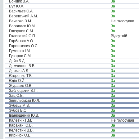
Бондик В.А.
За
Бут Ю.А.
За
Васильєв О.А.
За
Веревський А.М.
За
Вечерко В.М.
Не голосував
Воропаєв Ю.М.
За
Глазунов С.М.
За
Головатий С.П.
Відсутній
Горбатюк А.О.
За
Горошкевич О.С.
За
Гуменюк І.М.
За
Гусаров С.М.
За
Дейч Б.Д.
За
Демчишен В.В.
За
Деркач А.Л.
За
Єгоренко Т.В.
За
Єдін О.Й.
За
Журавко О.В.
За
Заблоцький В.П.
За
Зац О.В.
За
Звягільський Ю.Л.
За
Зубець М.В.
За
Зубов В.С.
За
Іванющенко Ю.В.
За
Калетнік Г.М.
Не голосував
Каракай Ю.В.
За
Келестин В.В.
За
Киричок О.Е.
За