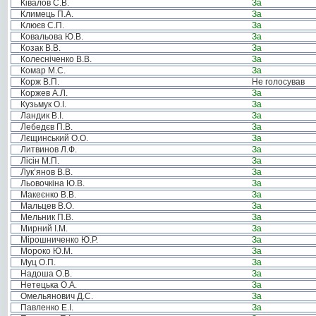
Ківалов С.В.
За
Климець П.А.
За
Клюєв С.П.
За
Ковальова Ю.В.
За
Козак В.В.
За
Колесніченко В.В.
За
Комар М.С.
За
Корж В.П.
Не голосував
Коржев А.Л.
За
Кузьмук О.І.
За
Ландик В.І.
За
Лебедєв П.В.
За
Лєщинський О.О.
За
Литвинов Л.Ф.
За
Лісін М.П.
За
Лук’янов В.В.
За
Льовочкіна Ю.В.
За
Макеєнко В.В.
За
Мальцев В.О.
За
Мельник П.В.
За
Мирний І.М.
За
Мірошниченко Ю.Р.
За
Мороко Ю.М.
За
Муц О.П.
За
Надоша О.В.
За
Нетецька О.А.
За
Омельянович Д.С.
За
Павленко Е.І.
За