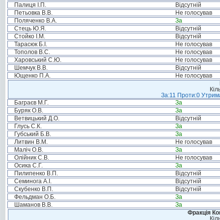
Палиця І.П.
Відсутній
Петьовка В.В.
Не голосував
Поляченко В.А.
За
Стець Ю.Я.
Відсутній
Стойко І.М.
Відсутній
Тарасюк Б.І.
Не голосував
Тополов В.С.
Не голосував
Харовський С.Ю.
Не голосував
Шемчук В.В.
Відсутній
Ющенко П.А.
Не голосував
Кіл
За:11 Проти:0 Утрима
Баграєв М.Г.
За
Буряк О.В.
За
Ветвицький Д.О.
Відсутній
Глусь С.К.
За
Губський Б.В.
За
Литвин В.М.
Не голосував
Маліч О.В.
За
Олійник С.В.
Не голосував
Осика С.Г.
За
Пилипенко В.П.
Відсутній
Семинога А.І.
Відсутній
Скубенко В.П.
Відсутній
Фельдман О.Б.
За
Шаманов В.В.
За
Фракція Ком
Кіл