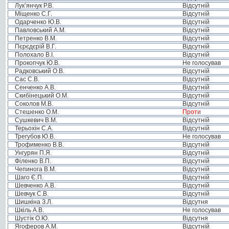
Лук’янчук Р.В.
Відсутній
Міщенко С.Г.
Відсутній
Одарченко Ю.В.
Відсутній
Павловський А.М.
Відсутній
Петренко В.М.
Відсутній
Пєрєдєрій В.Г.
Відсутній
Полохало В.І.
Відсутній
Прокопчук Ю.В.
Не голосував
Радковський О.В.
Відсутній
Сас С.В.
Відсутній
Сенченко А.В.
Відсутній
Скибінецький О.М.
Відсутній
Соколов М.В.
Відсутній
Стешенко О.М.
Проти
Сушкевич В.М.
Відсутній
Терьохін С.А.
Відсутній
Трегубов Ю.В.
Не голосував
Трофименко В.В.
Відсутній
Унгурян П.Я.
Відсутній
Філенко В.П.
Відсутній
Чепинога В.М.
Відсутній
Шаго Є.П.
Відсутній
Шевченко А.В.
Відсутній
Шевчук С.В.
Відсутній
Шишкіна З.Л.
Відсутня
Шкіль А.В.
Не голосував
Шустік О.Ю.
Відсутня
Ягоферов А.М.
Відсутній