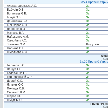
За:24 Проти:0 Утрим
Александровська А.О.
За
Бабурін О.В.
За
Волинець Є.В.
За
Голуб О.В.
За
Даниленко В.А.
За
Кілінкаров С.П.
За
Лещенко В.О.
За
Матвєєв В.Г.
За
Найдьонов А.М.
За
Самойлик К.С.
За
Ткаченко О.М.
Відсутній
Царьков Є.І.
За
Шмельова С.О.
За
Фрак
Кіл
За:20 Проти:0 Утрим
Баранов В.О.
За
Ващук К.Т.
За
Головченко І.Б.
За
Гриневецький С.Р.
За
Довгий С.О.
За
Литвин Ю.О.
За
Поліщук О.В.
За
Сінченко В.М.
За
Шаров І.Ф.
За
Шмідт М.О.
За
Група "Реф
Кіл