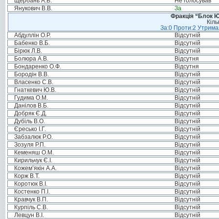
Щербань А.В.
Не голосував
Янукович В.В.
За
Фракція “Блок Ю
Кіль
За:0 Проти:2 Утримал
Абдуллін О.Р.
Відсутній
Бабенко В.Б.
Відсутній
Бірюк Л.В.
Відсутній
Болюра А.В.
Відсутня
Бондаренко О.Ф.
Відсутня
Бородін В.В.
Відсутній
Власенко С.В.
Відсутній
Гнаткевич Ю.В.
Відсутній
Гудима О.М.
Відсутній
Данілов В.Б.
Відсутній
Добряк Є.Д.
Відсутній
Дубіль В.О.
Відсутній
Єресько І.Г.
Відсутній
Забзалюк Р.О.
Відсутній
Зозуля Р.П.
Відсутній
Кеменяш О.М.
Відсутній
Кирильчук Є.І.
Відсутній
Кожем’якін А.А.
Відсутній
Корж В.Т.
Відсутній
Коротюк В.І.
Відсутній
Костенко П.І.
Відсутній
Кравчук В.П.
Відсутній
Курпіль С.В.
Відсутній
Левцун В.І.
Відсутній