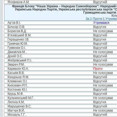
Ягоферов А.М.
Відсутній
Фракція Блоку “Наша Україна – Народна Самооборона”: Народний Со
Українська Народна Партія, Українська республіканська партія “
Громадянська партія 
Кіл
За:1 Проти:1 Утримал
Ар’єв В.І.
Утримався
Білозір О.В.
Відсутня
Борисов В.Д.
Не голосував
В’язівський В.М.
Відсутній
Геращенко І.В.
Відсутня
Гримчак Ю.М.
Відсутній
Гуменюк О.І.
Відсутній
Джемілєв М. .
Не голосував
Доній О.С.
Відсутній
Жебрівський П.І.
Відсутній
Зварич Р.М.
Не голосував
Кармазін Ю.А.
Проти
Каськів В.В.
Не голосував
Кендзьор Я.М.
Відсутній
Клименко О.І.
Відсутній
Князевич Р.П.
Не голосував
Костенко Ю.І.
Відсутній
Круць М.Ф.
Відсутній
Кульчинський М.Г.
Не голосував
Ляпіна К.М.
Відсутня
Марущенко В.С.
Відсутній
Матчук В.Й.
Не голосував
Москаль Г.Г.
Відсутній