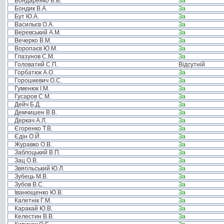
Бондаренко В.В.
За
Бондик В.А.
За
Бут Ю.А.
За
Васильєв О.А.
За
Веревський А.М.
За
Вечерко В.М.
За
Воропаєв Ю.М.
За
Глазунов С.М.
За
Головатий С.П.
Відсутній
Горбатюк А.О.
За
Горошкевич О.С.
За
Гуменюк І.М.
За
Гусаров С.М.
За
Дейч Б.Д.
За
Демчишен В.В.
За
Деркач А.Л.
За
Єгоренко Т.В.
За
Єдін О.Й.
За
Журавко О.В.
За
Заблоцький В.П.
За
Зац О.В.
За
Звягільський Ю.Л.
За
Зубець М.В.
За
Зубов В.С.
За
Іванющенко Ю.В.
За
Калетнік Г.М.
За
Каракай Ю.В.
За
Келестин В.В.
За