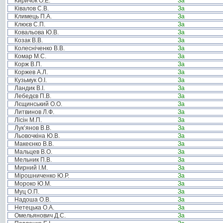
Киричок О.Е.
За
Ківалов С.В.
За
Климець П.А.
За
Клюєв С.П.
За
Ковальова Ю.В.
За
Козак В.В.
За
Колесніченко В.В.
За
Комар М.С.
За
Корж В.П.
За
Коржев А.Л.
За
Кузьмук О.І.
За
Ландик В.І.
За
Лебедєв П.В.
За
Лєщинський О.О.
За
Литвинов Л.Ф.
За
Лісін М.П.
За
Лук’янов В.В.
За
Льовочкіна Ю.В.
За
Макеєнко В.В.
За
Мальцев В.О.
За
Мельник П.В.
За
Мирний І.М.
За
Мірошниченко Ю.Р.
За
Мороко Ю.М.
За
Муц О.П.
За
Надоша О.В.
За
Нетецька О.А.
За
Омельянович Д.С.
За