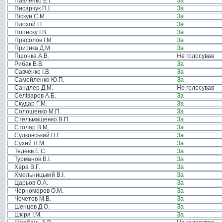
Павленко Е.І.
За
Писарчук П.І.
За
Піскун С.М.
За
Плохой І.І.
За
Попеску І.В.
За
Прасолов І.М.
За
Притика Д.М.
За
Пшонка А.В.
Не голосував
Рибак В.В.
За
Савченко І.В.
За
Самойленко Ю.П.
За
Сандлер Д.М.
Не голосував
Селіваров А.Б.
За
Скудар Г.М.
За
Солошенко М.П.
За
Стельмашенко В.П.
За
Столар В.М.
За
Сулковський П.Г.
За
Сухий Я.М.
За
Тедеєв Е.С.
За
Турманов В.І.
За
Хара В.Г.
За
Хмельницький В.І.
За
Царьов О.А.
За
Черноморов О.М.
За
Чечетов М.В.
За
Шенцев Д.О.
За
Шкіря І.М.
За