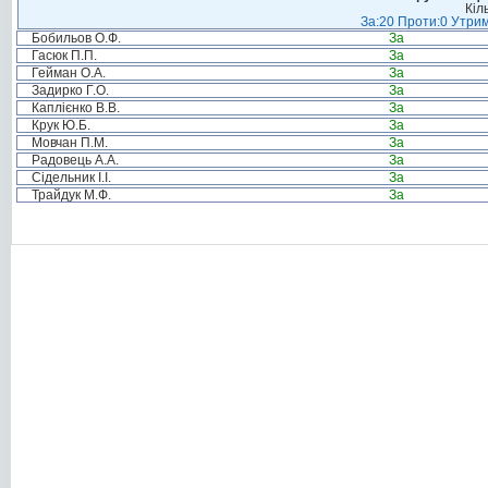
Кіл
За:20 Проти:0 Утрим
Бобильов О.Ф.
За
Гасюк П.П.
За
Гейман О.А.
За
Задирко Г.О.
За
Каплієнко В.В.
За
Крук Ю.Б.
За
Мовчан П.М.
За
Радовець А.А.
За
Сідельник І.І.
За
Трайдук М.Ф.
За