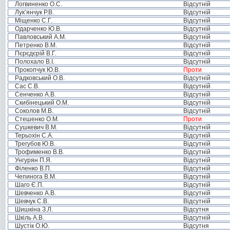
Логвиненко О.С.
Відсутній
Лук’янчук Р.В.
Відсутній
Міщенко С.Г.
Відсутній
Одарченко Ю.В.
Відсутній
Павловський А.М.
Відсутній
Петренко В.М.
Відсутній
Пєрєдєрій В.Г.
Відсутній
Полохало В.І.
Відсутній
Прокопчук Ю.В.
Проти
Радковський О.В.
Відсутній
Сас С.В.
Відсутній
Сенченко А.В.
Відсутній
Скибінецький О.М.
Відсутній
Соколов М.В.
Відсутній
Стешенко О.М.
Проти
Сушкевич В.М.
Відсутній
Терьохін С.А.
Відсутній
Трегубов Ю.В.
Відсутній
Трофименко В.В.
Відсутній
Унгурян П.Я.
Відсутній
Філенко В.П.
Відсутній
Чепинога В.М.
Відсутній
Шаго Є.П.
Відсутній
Шевченко А.В.
Відсутній
Шевчук С.В.
Відсутній
Шишкіна З.Л.
Відсутня
Шкіль А.В.
Відсутній
Шустік О.Ю.
Відсутня