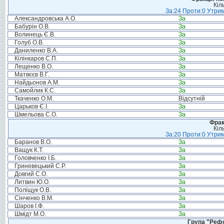
Кіл
За:24 Проти:0 Утрим
Александровська А.О.
За
Бабурін О.В.
За
Волинець Є.В.
За
Голуб О.В.
За
Даниленко В.А.
За
Кілінкаров С.П.
За
Лещенко В.О.
За
Матвєєв В.Г.
За
Найдьонов А.М.
За
Самойлик К.С.
За
Ткаченко О.М.
Відсутній
Царьков Є.І.
За
Шмельова С.О.
За
Фрак
Кіл
За:20 Проти:0 Утрим
Баранов В.О.
За
Ващук К.Т.
За
Головченко І.Б.
За
Гриневецький С.Р.
За
Довгий С.О.
За
Литвин Ю.О.
За
Поліщук О.В.
За
Сінченко В.М.
За
Шаров І.Ф.
За
Шмідт М.О.
За
Група "Реф