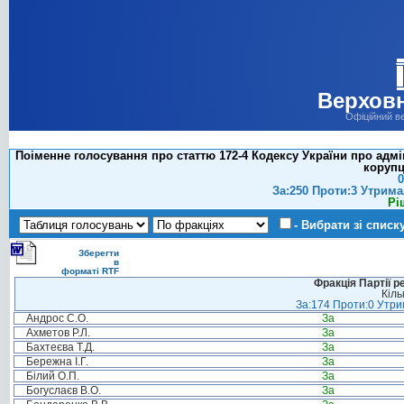
Верховн
Офіційний в
Поіменне голосування про статтю 172-4 Кодексу України про адмі
корупц
0
За:250 Проти:3 Утрима
Рі
- Вибрати зі списк
Зберегти
в
форматі RTF
Фракція Партії р
Кіль
За:174 Проти:0 Утрим
Андрос С.О.
За
Ахметов Р.Л.
За
Бахтеєва Т.Д.
За
Бережна І.Г.
За
Білий О.П.
За
Богуслаєв В.О.
За