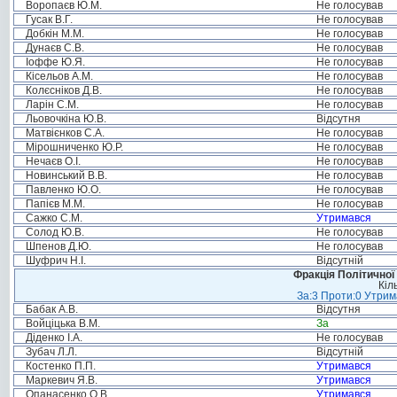
Воропаєв Ю.М.
Не голосував
Гусак В.Г.
Не голосував
Добкін М.М.
Не голосував
Дунаєв С.В.
Не голосував
Іоффе Ю.Я.
Не голосував
Кісельов А.М.
Не голосував
Колєсніков Д.В.
Не голосував
Ларін С.М.
Не голосував
Льовочкіна Ю.В.
Відсутня
Матвієнков С.А.
Не голосував
Мірошниченко Ю.Р.
Не голосував
Нечаєв О.І.
Не голосував
Новинський В.В.
Не голосував
Павленко Ю.О.
Не голосував
Папієв М.М.
Не голосував
Сажко С.М.
Утримався
Солод Ю.В.
Не голосував
Шпенов Д.Ю.
Не голосував
Шуфрич Н.І.
Відсутній
Фракція Політичної
Кіл
За:3 Проти:0 Утрим
Бабак А.В.
Відсутня
Войціцька В.М.
За
Діденко І.А.
Не голосував
Зубач Л.Л.
Відсутній
Костенко П.П.
Утримався
Маркевич Я.В.
Утримався
Опанасенко О.В.
Утримався