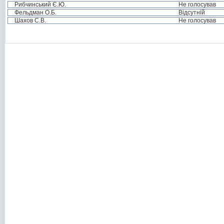
Рибчинський Є.Ю.
Не голосував
Фельдман О.Б.
Відсутній
Шахов С.В.
Не голосував