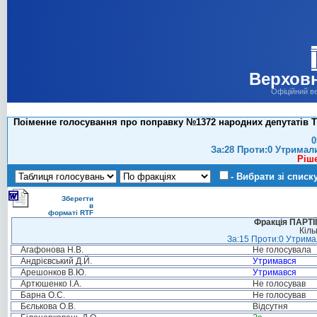
Верховн
Офіційний в
Поіменне голосування про поправку №1372 народних депутатів Т
0
За:28 Проти:0 Утримал
Ріш
- Вибрати зі списк
Зберегти
в
форматі RTF
Фракція ПАРТ
Кіль
За:15 Проти:0 Утримал
Агафонова Н.В.
Не голосувала
Андрієвський Д.Й.
Утримався
Арешонков В.Ю.
Утримався
Артюшенко І.А.
Не голосував
Барна О.С.
Не голосував
Бєлькова О.В.
Відсутня