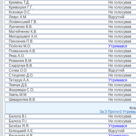
Кремінь Т.Д.
Не голосував
Кривошея Г.Г.
Не голосував
Ксенжук О.С.
Не голосував
Левус А.М.
Відсутній
Логвинський Г.В.
Не голосував
Лунченко В.В.
Не голосував
Матейченко К.В.
Не голосував
Мепарішвілі Х.Н.
Не голосував
Пинзеник П.В.
Не голосував
Побочіх М.О.
Утримався
Помазанов А.В.
Не голосував
Река А.О.
Не голосував
Романюк В.М.
Не голосував
Сидорчук В.В.
Не голосував
Сочка О.О.
Відсутній
Стеценко Д.О.
Не голосував
Тетерук А.А.
Утримався
Тимчук Д.Б.
Не голосував
Фаєрмарк С.О.
Не голосував
Хміль М.М.
Не голосував
Шкварилюк В.В.
Не голосував
Кіл
За:3 Проти:0 Утримал
Балога В.І.
Не голосував
Балога П.І.
Не голосував
Безбах Я.Я.
Утримався
Білецький А.Є.
Відсутній
Веселова Н.В.
Утрималась