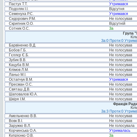
Пастух Т.Т.
Утримався
Подоляк І.І.
Відсутня
Семенуха Р.С.
Утримався
Сидорович Р.М.
Не голосував
Скрипник О.О.
Відсутній
Сотник О.С.
За
Група "
Кіл
За:0 Проти:0 Утрима
Барвіненко В.Д.
Не голосував
Бобов Г.Б.
Не голосував
Гєллєр Є.Б.
Не голосував
Зубик В.В.
Не голосував
Кацуба В.М.
Не голосував
Клімов Л.М.
Не голосував
Ланьо М.І.
Не голосував
Остапчук В.М.
Утримався
Пресман О.С.
Не голосував
Святаш Д.В.
Не голосував
Шаповалов Ю.А.
Не голосував
Шкіря І.М.
Не голосував
Фракція Ради
Кіл
За:3 Проти:0 Утрима
Амельченко В.В.
Не голосував
Вовк В.І.
Не голосував
Заружко В.Л.
Не голосувала
Корчинська О.А.
Утрималась
Купрієнко О.В.
За