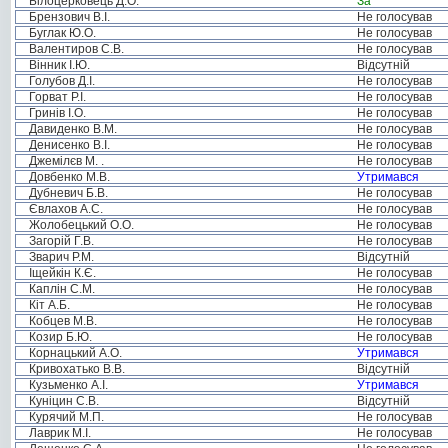
Білоцерковець Д.О.
За
Брензович В.І.
Не голосував
Буглак Ю.О.
Не голосував
Валентиров С.В.
Не голосував
Вінник І.Ю.
Відсутній
Голубов Д.І.
Не голосував
Горват Р.І.
Не голосував
Гринів І.О.
Не голосував
Давиденко В.М.
Не голосував
Денисенко В.І.
Не голосував
Джемілєв М. .
Не голосував
Довбенко М.В.
Утримався
Дубневич Б.В.
Не голосував
Євлахов А.С.
Не голосував
Жолобецький О.О.
Не голосував
Загорій Г.В.
Не голосував
Зварич Р.М.
Відсутній
Іщейкін К.Є.
Не голосував
Каплін С.М.
Не голосував
Кіт А.Б.
Не голосував
Кобцев М.В.
Не голосував
Козир Б.Ю.
Не голосував
Корнацький А.О.
Утримався
Кривохатько В.В.
Відсутній
Кузьменко А.І.
Утримався
Куніцин С.В.
Відсутній
Курячий М.П.
Не голосував
Лаврик М.І.
Не голосував