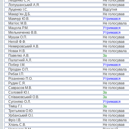
Лещенко С.А.
Не голосував
Лопушанський А.Я.
Не голосував
Луценко І.С.
Відсутня
Макар’ян Д.Б.
Не голосував
Мамчур Ю.В.
Утримався
Матіос М.В.
Не голосувала
Мацола Р.М.
Утримався
Мельниченко В.В.
Утримався
Мушак О.П.
Не голосував
Негой Ф.Ф.
Не голосував
Немировський А.В.
Не голосував
Новак Н.В.
Не голосувала
Павелко А.В.
За
Палатний А.Л.
Не голосував
Побер І.М.
Утримався
Продан О.П.
Не голосувала
Рибак І.П.
Не голосував
Різаненко П.О.
Утримався
Рудик С.Я.
Не голосував
Саврасов М.В.
Не голосував
Соловей Ю.І.
За
Співаковський О.В.
За
Сугоняко О.Л.
Утримався
Тіміш Г.І.
За
Третьяков О.Ю.
Не голосував
Урбанський О.І.
Не голосував
Фріз І.В.
Не голосувала
Хлань С.В.
Не голосував