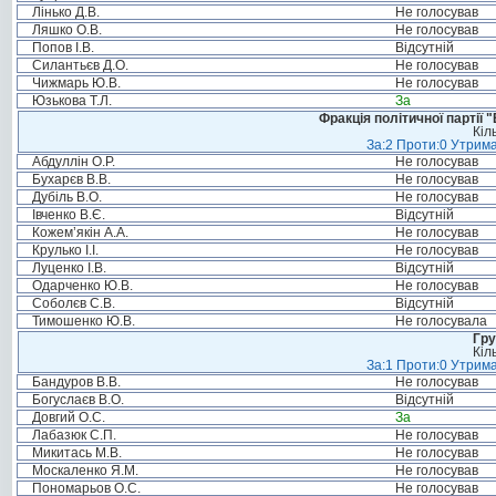
Лінько Д.В.
Не голосував
Ляшко О.В.
Не голосував
Попов І.В.
Відсутній
Силантьєв Д.О.
Не голосував
Чижмарь Ю.В.
Не голосував
Юзькова Т.Л.
За
Фракція політичної партії
Кіл
За:2 Проти:0 Утрима
Абдуллін О.Р.
Не голосував
Бухарєв В.В.
Не голосував
Дубіль В.О.
Не голосував
Івченко В.Є.
Відсутній
Кожем’якін А.А.
Не голосував
Крулько І.І.
Не голосував
Луценко І.В.
Відсутній
Одарченко Ю.В.
Не голосував
Соболєв С.В.
Відсутній
Тимошенко Ю.В.
Не голосувала
Гру
Кіл
За:1 Проти:0 Утрима
Бандуров В.В.
Не голосував
Богуслаєв В.О.
Відсутній
Довгий О.С.
За
Лабазюк С.П.
Не голосував
Микитась М.В.
Не голосував
Москаленко Я.М.
Не голосував
Пономарьов О.С.
Не голосував