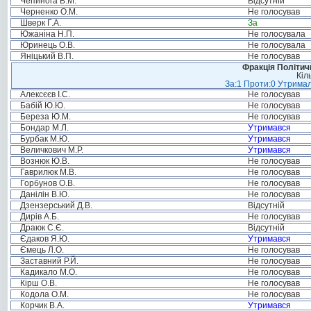
Чепинога В.М.
Відсутній
Черненко О.М.
Не голосував
Шверк Г.А.
За
Южаніна Н.П.
Не голосувала
Юринець О.В.
Не голосувала
Яніцький В.П.
Не голосував
Фракція Політи
Кіл
За:1 Проти:0 Утримал
Алексєєв І.С.
Не голосував
Бабій Ю.Ю.
Не голосував
Береза Ю.М.
Не голосував
Бондар М.Л.
Утримався
Бурбак М.Ю.
Утримався
Величкович М.Р.
Утримався
Вознюк Ю.В.
Не голосував
Гаврилюк М.В.
Не голосував
Горбунов О.В.
Не голосував
Данілін В.Ю.
Не голосував
Дзензерський Д.В.
Відсутній
Дирів А.Б.
Не голосував
Драюк С.Є.
Відсутній
Єдаков Я.Ю.
Утримався
Ємець Л.О.
Не голосував
Заставний Р.Й.
Не голосував
Кадикало М.О.
Не голосував
Кірш О.В.
Не голосував
Кодола О.М.
Не голосував
Корчик В.А.
Утримався