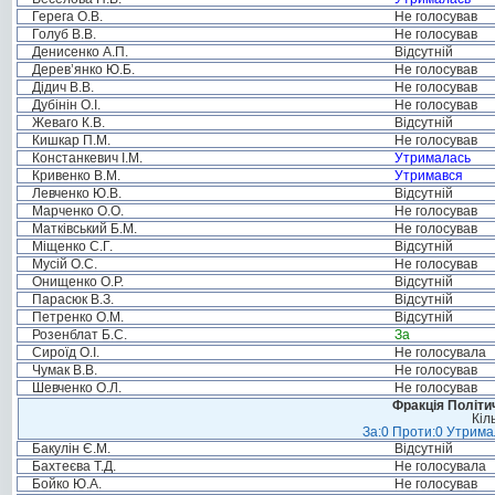
Герега О.В.
Не голосував
Голуб В.В.
Не голосував
Денисенко А.П.
Відсутній
Дерев’янко Ю.Б.
Не голосував
Дідич В.В.
Не голосував
Дубінін О.І.
Не голосував
Жеваго К.В.
Відсутній
Кишкар П.М.
Не голосував
Констанкевич І.М.
Утрималась
Кривенко В.М.
Утримався
Левченко Ю.В.
Відсутній
Марченко О.О.
Не голосував
Матківський Б.М.
Не голосував
Міщенко С.Г.
Відсутній
Мусій О.С.
Не голосував
Онищенко О.Р.
Відсутній
Парасюк В.З.
Відсутній
Петренко О.М.
Відсутній
Розенблат Б.С.
За
Сироїд О.І.
Не голосувала
Чумак В.В.
Не голосував
Шевченко О.Л.
Не голосував
Фракція Політич
Кіл
За:0 Проти:0 Утримал
Бакулін Є.М.
Відсутній
Бахтеєва Т.Д.
Не голосувала
Бойко Ю.А.
Не голосував