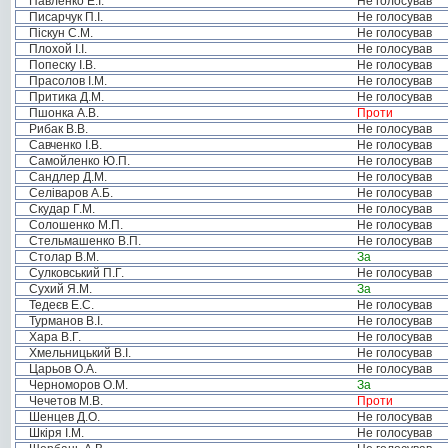
Павленко Е.І.
Не голосував
Писарчук П.І.
Не голосував
Піскун С.М.
Не голосував
Плохой І.І.
Не голосував
Попеску І.В.
Не голосував
Прасолов І.М.
Не голосував
Притика Д.М.
Не голосував
Пшонка А.В.
Проти
Рибак В.В.
Не голосував
Савченко І.В.
Не голосував
Самойленко Ю.П.
Не голосував
Сандлер Д.М.
Не голосував
Селіваров А.Б.
Не голосував
Скудар Г.М.
Не голосував
Солошенко М.П.
Не голосував
Стельмашенко В.П.
Не голосував
Столар В.М.
За
Сулковський П.Г.
Не голосував
Сухий Я.М.
За
Тедеєв Е.С.
Не голосував
Турманов В.І.
Не голосував
Хара В.Г.
Не голосував
Хмельницький В.І.
Не голосував
Царьов О.А.
Не голосував
Черноморов О.М.
За
Чечетов М.В.
Проти
Шенцев Д.О.
Не голосував
Шкіря І.М.
Не голосував