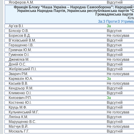
Ягоферов А.М.
Відсутній
Фракція Блоку “Наша Україна – Народна Самооборона”: Народний Со
Українська Народна Партія, Українська республіканська партія “
Громадянська партія 
Кіл
За:3 Проти:0 Утримал
Ар’єв В.І.
За
Білозір О.В.
Відсутня
Борисов В.Д.
Не голосував
В’язівський В.М.
Відсутній
Геращенко І.В.
Відсутня
Гримчак Ю.М.
Відсутній
Гуменюк О.І.
Відсутній
Джемілєв М. .
Не голосував
Доній О.С.
Відсутній
Жебрівський П.І.
Відсутній
Зварич Р.М.
Не голосував
Кармазін Ю.А.
За
Каськів В.В.
Не голосував
Кендзьор Я.М.
Відсутній
Клименко О.І.
Відсутній
Князевич Р.П.
За
Костенко Ю.І.
Відсутній
Круць М.Ф.
Відсутній
Кульчинський М.Г.
Не голосував
Ляпіна К.М.
Відсутня
Марущенко В.С.
Відсутній
Матчук В.Й.
Не голосував
Москаль Г.Г.
Відсутній