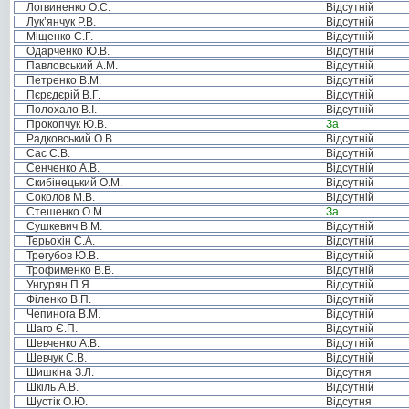
Логвиненко О.С.
Відсутній
Лук’янчук Р.В.
Відсутній
Міщенко С.Г.
Відсутній
Одарченко Ю.В.
Відсутній
Павловський А.М.
Відсутній
Петренко В.М.
Відсутній
Пєрєдєрій В.Г.
Відсутній
Полохало В.І.
Відсутній
Прокопчук Ю.В.
За
Радковський О.В.
Відсутній
Сас С.В.
Відсутній
Сенченко А.В.
Відсутній
Скибінецький О.М.
Відсутній
Соколов М.В.
Відсутній
Стешенко О.М.
За
Сушкевич В.М.
Відсутній
Терьохін С.А.
Відсутній
Трегубов Ю.В.
Відсутній
Трофименко В.В.
Відсутній
Унгурян П.Я.
Відсутній
Філенко В.П.
Відсутній
Чепинога В.М.
Відсутній
Шаго Є.П.
Відсутній
Шевченко А.В.
Відсутній
Шевчук С.В.
Відсутній
Шишкіна З.Л.
Відсутня
Шкіль А.В.
Відсутній
Шустік О.Ю.
Відсутня