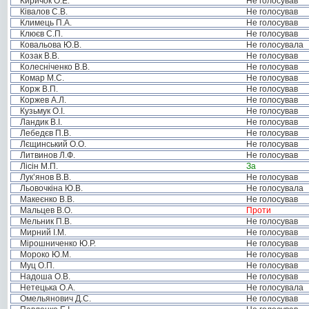
Киричок О.Е.
Не голосував
Ківалов С.В.
Не голосував
Климець П.А.
Не голосував
Клюєв С.П.
Не голосував
Ковальова Ю.В.
Не голосувала
Козак В.В.
Не голосував
Колесніченко В.В.
Не голосував
Комар М.С.
Не голосував
Корж В.П.
Не голосував
Коржев А.Л.
Не голосував
Кузьмук О.І.
Не голосував
Ландик В.І.
Не голосував
Лебедєв П.В.
Не голосував
Лєщинський О.О.
Не голосував
Литвинов Л.Ф.
Не голосував
Лісін М.П.
За
Лук’янов В.В.
Не голосував
Льовочкіна Ю.В.
Не голосувала
Макеєнко В.В.
Не голосував
Мальцев В.О.
Проти
Мельник П.В.
Не голосував
Мирний І.М.
Не голосував
Мірошниченко Ю.Р.
Не голосував
Мороко Ю.М.
Не голосував
Муц О.П.
Не голосував
Надоша О.В.
Не голосував
Нетецька О.А.
Не голосувала
Омельянович Д.С.
Не голосував