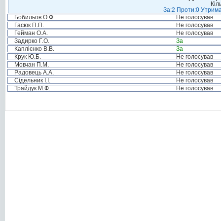
Кіл
За:2 Проти:0 Утрима
Бобильов О.Ф.
Не голосував
Гасюк П.П.
Не голосував
Гейман О.А.
Не голосував
Задирко Г.О.
За
Каплієнко В.В.
За
Крук Ю.Б.
Не голосував
Мовчан П.М.
Не голосував
Радовець А.А.
Не голосував
Сідельник І.І.
Не голосував
Трайдук М.Ф.
Не голосував