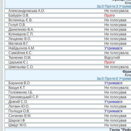
Кіл
За:0 Проти:3 Утрима
Александровська А.О.
Не голосувала
Бабурін О.В.
Проти
Волинець Є.В.
Не голосував
Голуб О.В.
Не голосував
Даниленко В.А.
Не голосував
Кілінкаров С.П.
Не голосував
Лещенко В.О.
Не голосував
Матвєєв В.Г.
Не голосував
Найдьонов А.М.
Утримався
Самойлик К.С.
Не голосувала
Ткаченко О.М.
Відсутній
Царьков Є.І.
Проти
Шмельова С.О.
Не голосувала
Фрак
Кіл
За:0 Проти:0 Утрима
Баранов В.О.
Утримався
Ващук К.Т.
Не голосувала
Головченко І.Б.
Не голосував
Гриневецький С.Р.
Не голосував
Довгий С.О.
Утримався
Литвин Ю.О.
Не голосував
Поліщук О.В.
Утримався
Сінченко В.М.
Не голосував
Шаров І.Ф.
Не голосував
Шмідт М.О.
Не голосував
Група "Реф