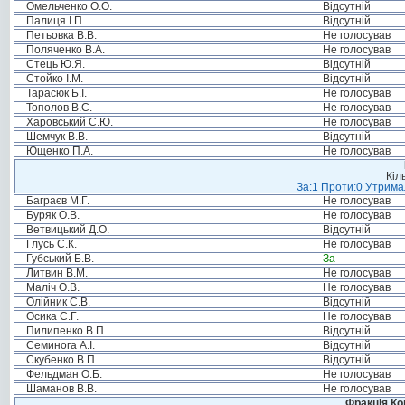
Омельченко О.О.
Відсутній
Палиця І.П.
Відсутній
Петьовка В.В.
Не голосував
Поляченко В.А.
Не голосував
Стець Ю.Я.
Відсутній
Стойко І.М.
Відсутній
Тарасюк Б.І.
Не голосував
Тополов В.С.
Не голосував
Харовський С.Ю.
Не голосував
Шемчук В.В.
Відсутній
Ющенко П.А.
Не голосував
Кіл
За:1 Проти:0 Утримал
Баграєв М.Г.
Не голосував
Буряк О.В.
Не голосував
Ветвицький Д.О.
Відсутній
Глусь С.К.
Не голосував
Губський Б.В.
За
Литвин В.М.
Не голосував
Маліч О.В.
Не голосував
Олійник С.В.
Відсутній
Осика С.Г.
Не голосував
Пилипенко В.П.
Відсутній
Семинога А.І.
Відсутній
Скубенко В.П.
Відсутній
Фельдман О.Б.
Не голосував
Шаманов В.В.
Не голосував
Фракція Ком