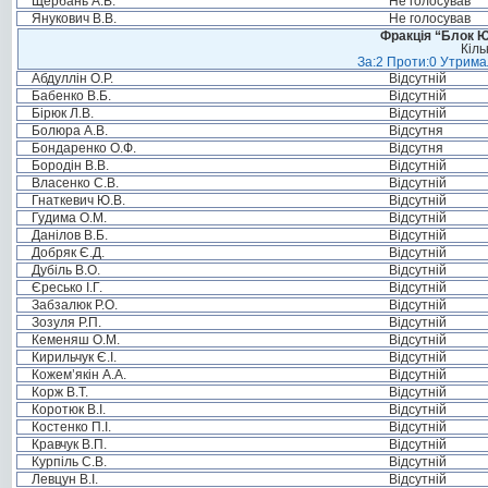
Щербань А.В.
Не голосував
Янукович В.В.
Не голосував
Фракція “Блок Ю
Кіль
За:2 Проти:0 Утримал
Абдуллін О.Р.
Відсутній
Бабенко В.Б.
Відсутній
Бірюк Л.В.
Відсутній
Болюра А.В.
Відсутня
Бондаренко О.Ф.
Відсутня
Бородін В.В.
Відсутній
Власенко С.В.
Відсутній
Гнаткевич Ю.В.
Відсутній
Гудима О.М.
Відсутній
Данілов В.Б.
Відсутній
Добряк Є.Д.
Відсутній
Дубіль В.О.
Відсутній
Єресько І.Г.
Відсутній
Забзалюк Р.О.
Відсутній
Зозуля Р.П.
Відсутній
Кеменяш О.М.
Відсутній
Кирильчук Є.І.
Відсутній
Кожем’якін А.А.
Відсутній
Корж В.Т.
Відсутній
Коротюк В.І.
Відсутній
Костенко П.І.
Відсутній
Кравчук В.П.
Відсутній
Курпіль С.В.
Відсутній
Левцун В.І.
Відсутній