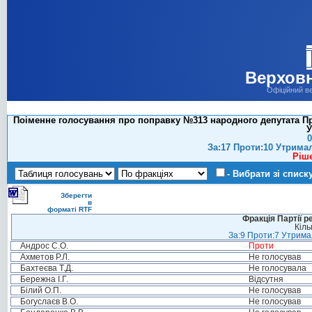
Верховн
Офіційний в
Поіменне голосування про поправку №313 народного депутата Про
У
0
За:17 Проти:10 Утрима
Ріш
- Вибрати зі списк
Зберегти
в
форматі RTF
Фракція Партії р
Кіль
За:9 Проти:7 Утримал
Андрос С.О.
Проти
Ахметов Р.Л.
Не голосував
Бахтеєва Т.Д.
Не голосувала
Бережна І.Г.
Відсутня
Білий О.П.
Не голосував
Богуслаєв В.О.
Не голосував