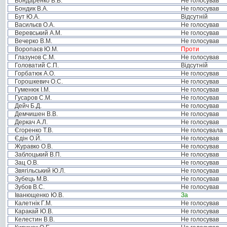
Бондаренко В.В.
Не голосував
Бондик В.А.
Не голосував
Бут Ю.А.
Відсутній
Васильєв О.А.
Не голосував
Веревський А.М.
Не голосував
Вечерко В.М.
Не голосував
Воропаєв Ю.М.
Проти
Глазунов С.М.
Не голосував
Головатий С.П.
Відсутній
Горбатюк А.О.
Не голосував
Горошкевич О.С.
Не голосував
Гуменюк І.М.
Не голосував
Гусаров С.М.
Не голосував
Дейч Б.Д.
Не голосував
Демчишен В.В.
Не голосував
Деркач А.Л.
Не голосував
Єгоренко Т.В.
Не голосувала
Єдін О.Й.
Не голосував
Журавко О.В.
Не голосував
Заблоцький В.П.
Не голосував
Зац О.В.
Не голосував
Звягільський Ю.Л.
Не голосував
Зубець М.В.
Не голосував
Зубов В.С.
Не голосував
Іванющенко Ю.В.
За
Калетнік Г.М.
Не голосував
Каракай Ю.В.
Не голосував
Келестин В.В.
Не голосував