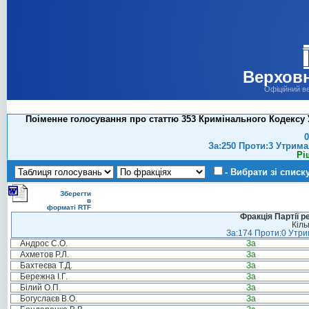
Верховн
Офіційний в
Поіменне голосування про статтю 353 Кримінального Кодексу Ук
0
За:250 Проти:3 Утрима
Рі
- Вибрати зі списк
Зберегти
в
форматі RTF
Фракція Партії р
Кіль
За:174 Проти:0 Утрим
Андрос С.О.
За
Ахметов Р.Л.
За
Бахтеєва Т.Д.
За
Бережна І.Г.
За
Білий О.П.
За
Богуслаєв В.О.
За