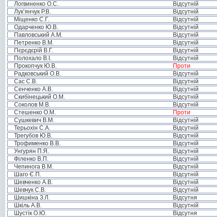
Логвиненко О.С.
Відсутній
Лук’янчук Р.В.
Відсутній
Міщенко С.Г.
Відсутній
Одарченко Ю.В.
Відсутній
Павловський А.М.
Відсутній
Петренко В.М.
Відсутній
Пєрєдєрій В.Г.
Відсутній
Полохало В.І.
Відсутній
Прокопчук Ю.В.
Проти
Радковський О.В.
Відсутній
Сас С.В.
Відсутній
Сенченко А.В.
Відсутній
Скибінецький О.М.
Відсутній
Соколов М.В.
Відсутній
Стешенко О.М.
Проти
Сушкевич В.М.
Відсутній
Терьохін С.А.
Відсутній
Трегубов Ю.В.
Відсутній
Трофименко В.В.
Відсутній
Унгурян П.Я.
Відсутній
Філенко В.П.
Відсутній
Чепинога В.М.
Відсутній
Шаго Є.П.
Відсутній
Шевченко А.В.
Відсутній
Шевчук С.В.
Відсутній
Шишкіна З.Л.
Відсутня
Шкіль А.В.
Відсутній
Шустік О.Ю.
Відсутня