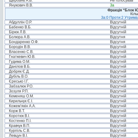
Щербань А.В.
Не голосував
Янукович В.В.
За
Фракція “Блок Ю
Кіль
За:0 Проти:2 Утримал
Абдуллін О.Р.
Відсутній
Бабенко В.Б.
Відсутній
Бірюк Л.В.
Відсутній
Болюра А.В.
Відсутня
Бондаренко О.Ф.
Відсутня
Бородін В.В.
Відсутній
Власенко С.В.
Відсутній
Гнаткевич Ю.В.
Відсутній
Гудима О.М.
Відсутній
Данілов В.Б.
Відсутній
Добряк Є.Д.
Відсутній
Дубіль В.О.
Відсутній
Єресько І.Г.
Відсутній
Забзалюк Р.О.
Відсутній
Зозуля Р.П.
Відсутній
Кеменяш О.М.
Відсутній
Кирильчук Є.І.
Відсутній
Кожем’якін А.А.
Відсутній
Корж В.Т.
Відсутній
Коротюк В.І.
Відсутній
Костенко П.І.
Відсутній
Кравчук В.П.
Відсутній
Курпіль С.В.
Відсутній
Левцун В.І.
Відсутній