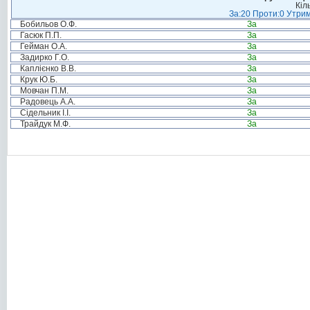
Кіл
За:20 Проти:0 Утрим
Бобильов О.Ф.
За
Гасюк П.П.
За
Гейман О.А.
За
Задирко Г.О.
За
Каплієнко В.В.
За
Крук Ю.Б.
За
Мовчан П.М.
За
Радовець А.А.
За
Сідельник І.І.
За
Трайдук М.Ф.
За