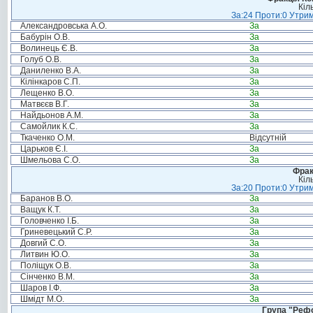
Кіл
За:24 Проти:0 Утрим
Александровська А.О.
За
Бабурін О.В.
За
Волинець Є.В.
За
Голуб О.В.
За
Даниленко В.А.
За
Кілінкаров С.П.
За
Лещенко В.О.
За
Матвєєв В.Г.
За
Найдьонов А.М.
За
Самойлик К.С.
За
Ткаченко О.М.
Відсутній
Царьков Є.І.
За
Шмельова С.О.
За
Фрак
Кіл
За:20 Проти:0 Утрим
Баранов В.О.
За
Ващук К.Т.
За
Головченко І.Б.
За
Гриневецький С.Р.
За
Довгий С.О.
За
Литвин Ю.О.
За
Поліщук О.В.
За
Сінченко В.М.
За
Шаров І.Ф.
За
Шмідт М.О.
За
Група "Реф