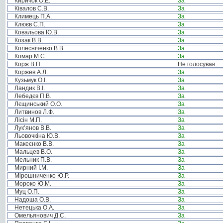
Киричок О.Е.
За
Ківалов С.В.
За
Климець П.А.
За
Клюєв С.П.
За
Ковальова Ю.В.
За
Козак В.В.
За
Колесніченко В.В.
За
Комар М.С.
За
Корж В.П.
Не голосував
Коржев А.Л.
За
Кузьмук О.І.
За
Ландик В.І.
За
Лебедєв П.В.
За
Лєщинський О.О.
За
Литвинов Л.Ф.
За
Лісін М.П.
За
Лук’янов В.В.
За
Льовочкіна Ю.В.
За
Макеєнко В.В.
За
Мальцев В.О.
За
Мельник П.В.
За
Мирний І.М.
За
Мірошниченко Ю.Р.
За
Мороко Ю.М.
За
Муц О.П.
За
Надоша О.В.
За
Нетецька О.А.
За
Омельянович Д.С.
За