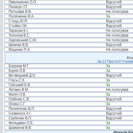
Омельченко О.О.
Відсутній
Палиця І.П.
Відсутній
Петьовка В.В.
Не голосував
Поляченко В.А.
За
Стець Ю.Я.
Відсутній
Стойко І.М.
Відсутній
Тарасюк Б.І.
Не голосував
Тополов В.С.
Не голосував
Харовський С.Ю.
Не голосував
Шемчук В.В.
Відсутній
Ющенко П.А.
Не голосував
Кіл
За:11 Проти:0 Утрима
Баграєв М.Г.
За
Буряк О.В.
За
Ветвицький Д.О.
Відсутній
Глусь С.К.
За
Губський Б.В.
За
Литвин В.М.
Не голосував
Маліч О.В.
За
Олійник С.В.
Відсутній
Осика С.Г.
За
Пилипенко В.П.
Відсутній
Семинога А.І.
Відсутній
Скубенко В.П.
Відсутній
Фельдман О.Б.
За
Шаманов В.В.
За
Фракція Ком