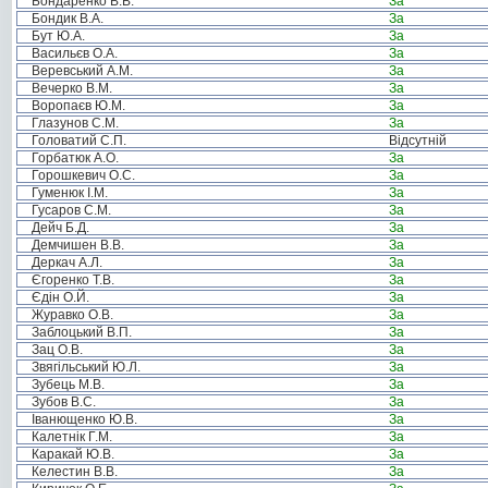
Бондаренко В.В.
За
Бондик В.А.
За
Бут Ю.А.
За
Васильєв О.А.
За
Веревський А.М.
За
Вечерко В.М.
За
Воропаєв Ю.М.
За
Глазунов С.М.
За
Головатий С.П.
Відсутній
Горбатюк А.О.
За
Горошкевич О.С.
За
Гуменюк І.М.
За
Гусаров С.М.
За
Дейч Б.Д.
За
Демчишен В.В.
За
Деркач А.Л.
За
Єгоренко Т.В.
За
Єдін О.Й.
За
Журавко О.В.
За
Заблоцький В.П.
За
Зац О.В.
За
Звягільський Ю.Л.
За
Зубець М.В.
За
Зубов В.С.
За
Іванющенко Ю.В.
За
Калетнік Г.М.
За
Каракай Ю.В.
За
Келестин В.В.
За