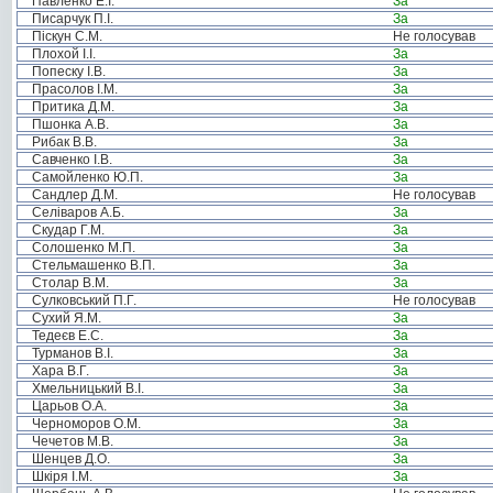
Павленко Е.І.
За
Писарчук П.І.
За
Піскун С.М.
Не голосував
Плохой І.І.
За
Попеску І.В.
За
Прасолов І.М.
За
Притика Д.М.
За
Пшонка А.В.
За
Рибак В.В.
За
Савченко І.В.
За
Самойленко Ю.П.
За
Сандлер Д.М.
Не голосував
Селіваров А.Б.
За
Скудар Г.М.
За
Солошенко М.П.
За
Стельмашенко В.П.
За
Столар В.М.
За
Сулковський П.Г.
Не голосував
Сухий Я.М.
За
Тедеєв Е.С.
За
Турманов В.І.
За
Хара В.Г.
За
Хмельницький В.І.
За
Царьов О.А.
За
Черноморов О.М.
За
Чечетов М.В.
За
Шенцев Д.О.
За
Шкіря І.М.
За