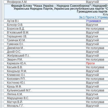
Ягоферов А.М.
Відсутній
Фракція Блоку “Наша Україна – Народна Самооборона”: Народний Со
Українська Народна Партія, Українська республіканська партія “
Громадянська партія 
Кіл
За:1 Проти:1 Утримал
Ар’єв В.І.
Утримався
Білозір О.В.
Відсутня
Борисов В.Д.
Не голосував
В’язівський В.М.
Відсутній
Геращенко І.В.
Відсутня
Гримчак Ю.М.
Відсутній
Гуменюк О.І.
Відсутній
Джемілєв М. .
Не голосував
Доній О.С.
Відсутній
Жебрівський П.І.
Відсутній
Зварич Р.М.
Не голосував
Кармазін Ю.А.
Проти
Каськів В.В.
Не голосував
Кендзьор Я.М.
Відсутній
Клименко О.І.
Відсутній
Князевич Р.П.
Не голосував
Костенко Ю.І.
Відсутній
Круць М.Ф.
Відсутній
Кульчинський М.Г.
Не голосував
Ляпіна К.М.
Відсутня
Марущенко В.С.
Відсутній
Матчук В.Й.
Не голосував
Москаль Г.Г.
Відсутній