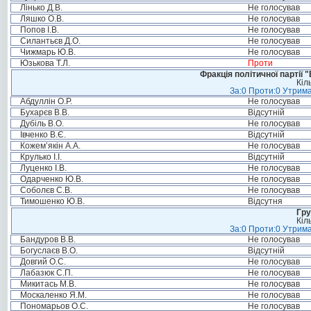
Лінько Д.В.
Не голосував
Ляшко О.В.
Не голосував
Попов І.В.
Не голосував
Силантьєв Д.О.
Не голосував
Чижмарь Ю.В.
Не голосував
Юзькова Т.Л.
Проти
Фракція політичної партії
Кіл
За:0 Проти:0 Утрима
Абдуллін О.Р.
Не голосував
Бухарєв В.В.
Відсутній
Дубіль В.О.
Не голосував
Івченко В.Є.
Відсутній
Кожем’якін А.А.
Не голосував
Крулько І.І.
Відсутній
Луценко І.В.
Не голосував
Одарченко Ю.В.
Не голосував
Соболєв С.В.
Не голосував
Тимошенко Ю.В.
Відсутня
Гру
Кіл
За:0 Проти:0 Утрима
Бандуров В.В.
Не голосував
Богуслаєв В.О.
Відсутній
Довгий О.С.
Не голосував
Лабазюк С.П.
Не голосував
Микитась М.В.
Не голосував
Москаленко Я.М.
Не голосував
Пономарьов О.С.
Не голосував