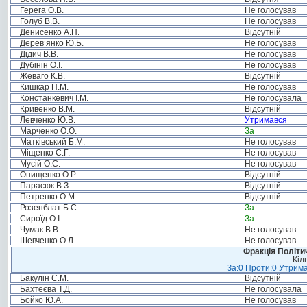
Герега О.В.
Не голосував
Голуб В.В.
Не голосував
Денисенко А.П.
Відсутній
Дерев’янко Ю.Б.
Не голосував
Дідич В.В.
Не голосував
Дубінін О.І.
Не голосував
Жеваго К.В.
Відсутній
Кишкар П.М.
Не голосував
Констанкевич І.М.
Не голосувала
Кривенко В.М.
Відсутній
Левченко Ю.В.
Утримався
Марченко О.О.
За
Матківський Б.М.
Не голосував
Міщенко С.Г.
Не голосував
Мусій О.С.
Не голосував
Онищенко О.Р.
Відсутній
Парасюк В.З.
Відсутній
Петренко О.М.
Відсутній
Розенблат Б.С.
За
Сироїд О.І.
За
Чумак В.В.
Не голосував
Шевченко О.Л.
Не голосував
Фракція Політич
Кіл
За:0 Проти:0 Утрима
Бакулін Є.М.
Відсутній
Бахтеєва Т.Д.
Не голосувала
Бойко Ю.А.
Не голосував