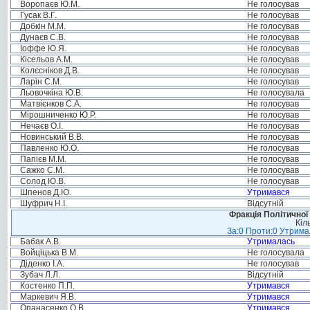
Воропаєв Ю.М.
Не голосував
Гусак В.Г.
Не голосував
Добкін М.М.
Не голосував
Дунаєв С.В.
Не голосував
Іоффе Ю.Я.
Не голосував
Кісельов А.М.
Не голосував
Колєсніков Д.В.
Не голосував
Ларін С.М.
Не голосував
Льовочкіна Ю.В.
Не голосувала
Матвієнков С.А.
Не голосував
Мірошниченко Ю.Р.
Не голосував
Нечаєв О.І.
Не голосував
Новинський В.В.
Не голосував
Павленко Ю.О.
Не голосував
Папієв М.М.
Не голосував
Сажко С.М.
Не голосував
Солод Ю.В.
Не голосував
Шпенов Д.Ю.
Утримався
Шуфрич Н.І.
Відсутній
Фракція Політичної
Кіл
За:0 Проти:0 Утримал
Бабак А.В.
Утрималась
Войціцька В.М.
Не голосувала
Діденко І.А.
Не голосував
Зубач Л.Л.
Відсутній
Костенко П.П.
Утримався
Маркевич Я.В.
Утримався
Опанасенко О.В.
Утримався