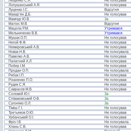
Лещенко С.А.
Не голосував
Лопушанський А.Я.
Не голосував
Луценко І.С.
Відсутня
Макар’ян Д.Б.
Не голосував
Мамчур Ю.В.
За
Матіос М.В.
Відсутня
Мацола Р.М.
Утримався
Мельниченко В.В.
Утримався
Мушак О.П.
Не голосував
Негой Ф.Ф.
Не голосував
Немировський А.В.
Не голосував
Новак Н.В.
Не голосувала
Павелко А.В.
Не голосував
Палатний А.Л.
Не голосував
Побер І.М.
Не голосував
Продан О.П.
Не голосувала
Рибак І.П.
Не голосував
Різаненко П.О.
Не голосував
Рудик С.Я.
Не голосував
Саврасов М.В.
Не голосував
Соловей Ю.І.
За
Співаковський О.В.
За
Сугоняко О.Л.
За
Тіміш Г.І.
Не голосував
Третьяков О.Ю.
Не голосував
Урбанський О.І.
Не голосував
Фріз І.В.
Не голосувала
Хлань С.В.
Не голосував