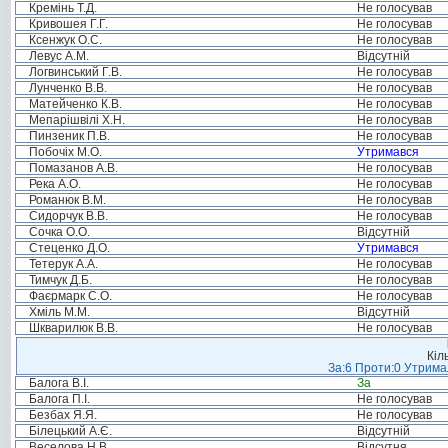
Кремінь Т.Д.
Не голосував
Кривошея Г.Г.
Не голосував
Ксенжук О.С.
Не голосував
Левус А.М.
Відсутній
Логвинський Г.В.
Не голосував
Лунченко В.В.
Не голосував
Матейченко К.В.
Не голосував
Мепарішвілі Х.Н.
Не голосував
Пинзеник П.В.
Не голосував
Побочіх М.О.
Утримався
Помазанов А.В.
Не голосував
Река А.О.
Не голосував
Романюк В.М.
Не голосував
Сидорчук В.В.
Не голосував
Сочка О.О.
Відсутній
Стеценко Д.О.
Утримався
Тетерук А.А.
Не голосував
Тимчук Д.Б.
Не голосував
Фаєрмарк С.О.
Не голосував
Хміль М.М.
Відсутній
Шкварилюк В.В.
Не голосував
Кіл
За:6 Проти:0 Утримал
Балога В.І.
За
Балога П.І.
Не голосував
Безбах Я.Я.
Не голосував
Білецький А.Є.
Відсутній
Веселова Н.В.
Відсутня