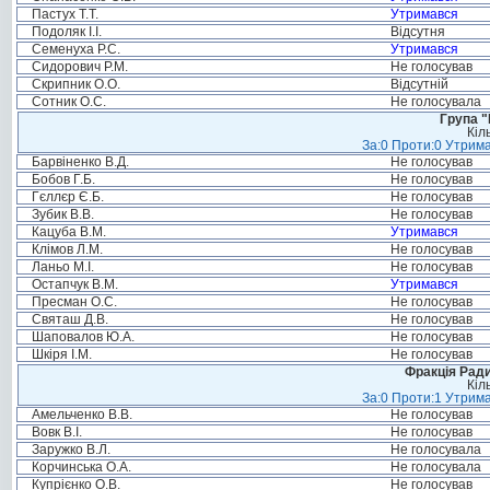
Пастух Т.Т.
Утримався
Подоляк І.І.
Відсутня
Семенуха Р.С.
Утримався
Сидорович Р.М.
Не голосував
Скрипник О.О.
Відсутній
Сотник О.С.
Не голосувала
Група "
Кіл
За:0 Проти:0 Утрима
Барвіненко В.Д.
Не голосував
Бобов Г.Б.
Не голосував
Гєллєр Є.Б.
Не голосував
Зубик В.В.
Не голосував
Кацуба В.М.
Утримався
Клімов Л.М.
Не голосував
Ланьо М.І.
Не голосував
Остапчук В.М.
Утримався
Пресман О.С.
Не голосував
Святаш Д.В.
Не голосував
Шаповалов Ю.А.
Не голосував
Шкіря І.М.
Не голосував
Фракція Ради
Кіл
За:0 Проти:1 Утрима
Амельченко В.В.
Не голосував
Вовк В.І.
Не голосував
Заружко В.Л.
Не голосувала
Корчинська О.А.
Не голосувала
Купрієнко О.В.
Не голосував