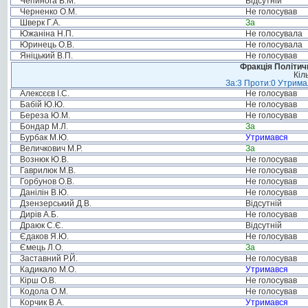
Чепинога В.М.
Відсутній
Черненко О.М.
Не голосував
Шверк Г.А.
За
Южаніна Н.П.
Не голосувала
Юринець О.В.
Не голосувала
Яніцький В.П.
Не голосував
Фракція Політи
Кіл
За:3 Проти:0 Утримал
Алексєєв І.С.
Не голосував
Бабій Ю.Ю.
Не голосував
Береза Ю.М.
Не голосував
Бондар М.Л.
За
Бурбак М.Ю.
Утримався
Величкович М.Р.
За
Вознюк Ю.В.
Не голосував
Гаврилюк М.В.
Не голосував
Горбунов О.В.
Не голосував
Данілін В.Ю.
Не голосував
Дзензерський Д.В.
Відсутній
Дирів А.Б.
Не голосував
Драюк С.Є.
Відсутній
Єдаков Я.Ю.
Не голосував
Ємець Л.О.
За
Заставний Р.Й.
Не голосував
Кадикало М.О.
Утримався
Кірш О.В.
Не голосував
Кодола О.М.
Не голосував
Корчик В.А.
Утримався