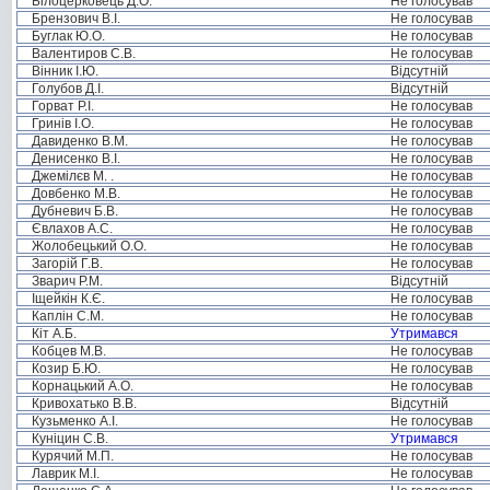
Білоцерковець Д.О.
Не голосував
Брензович В.І.
Не голосував
Буглак Ю.О.
Не голосував
Валентиров С.В.
Не голосував
Вінник І.Ю.
Відсутній
Голубов Д.І.
Відсутній
Горват Р.І.
Не голосував
Гринів І.О.
Не голосував
Давиденко В.М.
Не голосував
Денисенко В.І.
Не голосував
Джемілєв М. .
Не голосував
Довбенко М.В.
Не голосував
Дубневич Б.В.
Не голосував
Євлахов А.С.
Не голосував
Жолобецький О.О.
Не голосував
Загорій Г.В.
Не голосував
Зварич Р.М.
Відсутній
Іщейкін К.Є.
Не голосував
Каплін С.М.
Не голосував
Кіт А.Б.
Утримався
Кобцев М.В.
Не голосував
Козир Б.Ю.
Не голосував
Корнацький А.О.
Не голосував
Кривохатько В.В.
Відсутній
Кузьменко А.І.
Не голосував
Куніцин С.В.
Утримався
Курячий М.П.
Не голосував
Лаврик М.І.
Не голосував