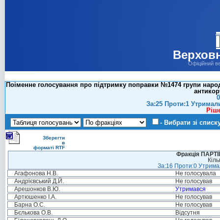
Верховн
Офіційний в
Поіменне голосування про підтримку поправки №1474 групи народн
антикор
0
За:25 Проти:1 Утримал
Ріш
- Вибрати зі списк
Зберегти
в
форматі RTF
Фракція ПАРТ
Кіль
За:16 Проти:0 Утримал
Агафонова Н.В.
Не голосувала
Андрієвський Д.Й.
Не голосував
Арешонков В.Ю.
Утримався
Артюшенко І.А.
Не голосував
Барна О.С.
Не голосував
Бєлькова О.В.
Відсутня