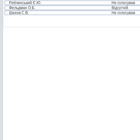
Рибчинський Є.Ю.
Не голосував
Фельдман О.Б.
Відсутній
Шахов С.В.
Не голосував