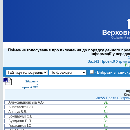
Верховн
Офіційний в
Поіменне голосування про включення до порядку денного проек
інформації у передв
1
За:341 Проти:0 Утрима
Рі
- Вибрати зі списк
Зберегти
в
форматі RTF
Фр
Кіл
За:55 Проти:0 Утрим
Александровська А.О.
За
Анастасієв В.О.
За
Аніщук В.В.
За
Бондарчук О.В.
За
Буждиган П.П.
За
Герасимов І.О.
За