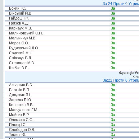
Кіл
За:24 Проти:0 Утрим
Бокий І.С.
За
Вінський Й.В.
За
Гайдош І.Ф.
За
Грязєв А.Д.
За
Карнаух М.В.
За
Малиновський О.П.
За
Мельничук М.В.
За
Мороз О.О.
За
Рудковський Д.О.
За
Садовий М.І.
За
Співачук В.Л.
За
Степанов М.В.
За
Шибко В.Я.
За
Фракція Ук
Кіл
За:22 Проти:0 Утрим
Альошин В.Б.
За
Бартків В.П.
За
Джоджик Я.І.
За
Загрева Б.Ю.
За
Келестин В.В.
За
Манчуленко Г.М.
За
Мойсик В.Р.
За
Олексіюк С.С.
За
Плющ І.С.
За
Слободян О.В.
За
Томич І.Ф.
За