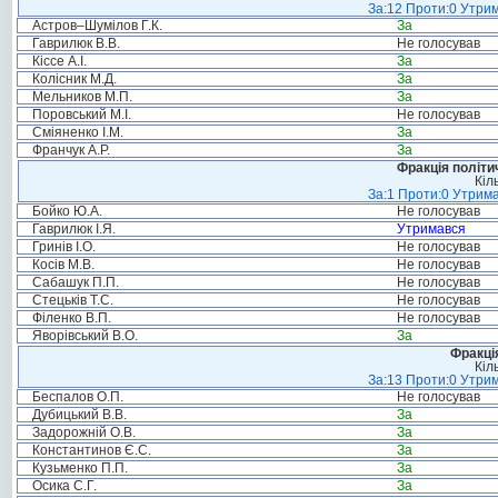
За:12 Проти:0 Утрим
Астров–Шумілов Г.К.
За
Гаврилюк В.В.
Не голосував
Кіссе А.І.
За
Колісник М.Д.
За
Мельников М.П.
За
Поровський М.І.
Не голосував
Сміяненко І.М.
За
Франчук А.Р.
За
Фракція політи
Кіл
За:1 Проти:0 Утрима
Бойко Ю.А.
Не голосував
Гаврилюк І.Я.
Утримався
Гринів І.О.
Не голосував
Косів М.В.
Не голосував
Сабашук П.П.
Не голосував
Стецьків Т.С.
Не голосував
Філенко В.П.
Не голосував
Яворівський В.О.
За
Фракція
Кіл
За:13 Проти:0 Утрим
Беспалов О.П.
Не голосував
Дубицький В.В.
За
Задорожній О.В.
За
Константинов Є.С.
За
Кузьменко П.П.
За
Осика С.Г.
За