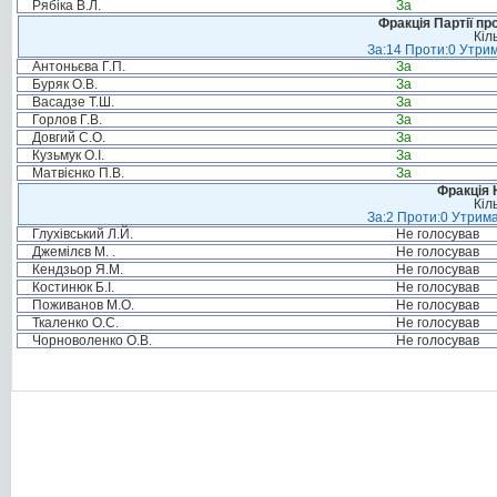
Рябіка В.Л.
За
Фракція Партії пр
Кіл
За:14 Проти:0 Утрим
Антоньєва Г.П.
За
Буряк О.В.
За
Васадзе Т.Ш.
За
Горлов Г.В.
За
Довгий С.О.
За
Кузьмук О.І.
За
Матвієнко П.В.
За
Фракція 
Кіл
За:2 Проти:0 Утрима
Глухівський Л.Й.
Не голосував
Джемілєв М. .
Не голосував
Кендзьор Я.М.
Не голосував
Костинюк Б.І.
Не голосував
Поживанов М.О.
Не голосував
Ткаленко О.С.
Не голосував
Чорноволенко О.В.
Не голосував