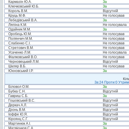
Кармазін Ю.А.
За
Ключковський Ю.Б.
За
Король В.М.
Відсутній
Круць М.Ф.
Не голосував
Лебедівський В.А.
За
Ляпіна К.М.
Не голосувала
Одайник М.М.
За
Оробець Ю.М.
Не голосував
Полянчич М.М.
Не голосував
Слабенко С.І.
Не голосував
Стретович В.М.
Не голосував
Усаченко Л.М.
Не голосувала
Фіалковський В.О.
Не голосував
Черновецький Л.М.
Відсутній
Шкляр В.Б.
Не голосував
Юхновський І.Р.
За
Кіл
За:24 Проти:0 Утрима
Біловол О.М.
За
Бубка С.Н.
Відсутній
Гавриш С.Б.
За
Гошовський В.С.
Відсутній
Деркач А.Л.
Відсутній
Дзонь В.М.
Відсутній
Іоффе Ю.Я.
Відсутній
Кіроянц С.Г.
Відсутній
Мартинюк А.І.
За
Матвієнков С.А.
За