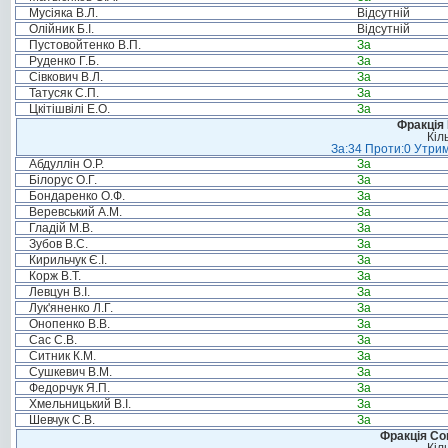
Мусіяка В.Л.
Відсутній
Олійник Б.І.
Відсутній
Пустовойтенко В.П.
За
Руденко Г.Б.
За
Сівкович В.Л.
За
Татусяк С.П.
За
Цкітішвілі Е.О.
За
Фракція
Кіл
За:34 Проти:0 Утрим
Абдуллін О.Р.
За
Білорус О.Г.
За
Бондаренко О.Ф.
За
Веревський А.М.
За
Гладій М.В.
За
Зубов В.С.
За
Кирильчук Є.І.
За
Корж В.Т.
За
Левцун В.І.
За
Лук'яненко Л.Г.
За
Онопенко В.В.
За
Сас С.В.
За
Ситник К.М.
За
Сушкевич В.М.
За
Федорчук Я.П.
За
Хмельницький В.І.
За
Шевчук С.В.
За
Фракція Соц