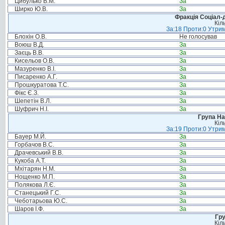
Цибулько В.М.
За
Ширко Ю.В.
За
Фракція Соціал-д
Кіл
За:18 Проти:0 Утрим
Блохін О.В.
Не голосував
Воюш В.Д.
За
Заєць В.В.
За
Кисельов О.В.
За
Мазуренко В.І.
За
Писаренко А.Г.
За
Прошкуратова Т.С.
За
Фікс Є.З.
За
Шепетін В.Л.
За
Шуфрич Н.І.
За
Група На
Кіл
За:19 Проти:0 Утрим
Бауер М.Й.
За
Горбачов В.С.
За
Драчевський В.В.
За
Кукоба А.Т.
За
Мхітарян Н.М.
За
Нощенко М.П.
За
Полякова Л.Є.
За
Станецький Г.С.
За
Чеботарьова Ю.С.
За
Шаров І.Ф.
За
Гру
Кіл