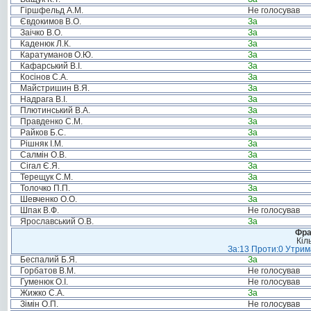
Гіршфельд А.М.
Не голосував
Євдокимов В.О.
За
Заічко В.О.
За
Каденюк Л.К.
За
Каратуманов О.Ю.
За
Кафарський В.І.
За
Косінов С.А.
За
Майстришин В.Я.
За
Надрага В.І.
За
Плютинський В.А.
За
Правденко С.М.
За
Райков Б.С.
За
Рішняк І.М.
За
Салмін О.В.
За
Сігал Є.Я.
За
Терещук С.М.
За
Толочко П.П.
За
Шевченко О.О.
За
Шпак В.Ф.
Не голосував
Ярославський О.В.
За
Фра
Кіл
За:13 Проти:0 Утрима
Беспалий Б.Я.
За
Горбатов В.М.
Не голосував
Гуменюк О.І.
Не голосував
Жижко С.А.
За
Зімін О.П.
Не голосував