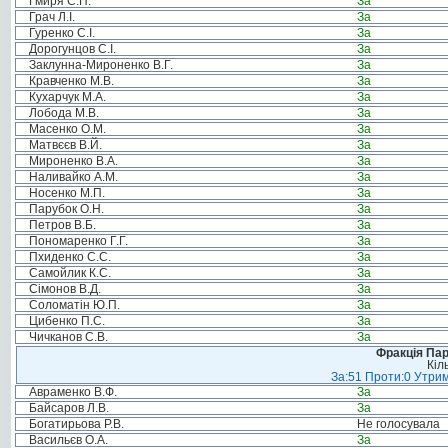
Гмиря С.П.
За
Грач Л.І.
За
Гуренко С.І.
За
Дорогунцов С.І.
За
Заклунна-Мироненко В.Г.
За
Кравченко М.В.
За
Кухарчук М.А.
За
Лобода М.В.
За
Масенко О.М.
За
Матвєєв В.Й.
За
Мироненко В.А.
За
Наливайко А.М.
За
Носенко М.П.
За
Парубок О.Н.
За
Петров В.Б.
За
Пономаренко Г.Г.
За
Пхиденко С.С.
За
Самойлик К.С.
За
Сімонов В.Д.
За
Соломатін Ю.П.
За
Цибенко П.С.
За
Чичканов С.В.
За
Фракція Парт
Кіл
За:51 Проти:0 Утрим
Авраменко В.Ф.
За
Байсаров Л.В.
За
Богатирьова Р.В.
Не голосувала
Васильєв О.А.
За