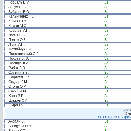
Горбаль В.М.
За
Засуха Т.В.
За
Зубанов В.О.
За
Кальніченко І.В.
За
Клімов Л.М.
За
Комар М.С.
За
Круглов М.П.
За
Лапін Є.В.
За
Лелюк О.В.
За
Лісін М.П.
За
Матвійчук Е.Л.
За
Панасовський О.Г.
За
Пєхота В.Ю.
За
Поліщук К.А.
За
Рибак В.В.
За
Салигін В.В.
За
Сафіуллін Р.С.
За
Скудар Г.М.
За
Стоян О.М.
За
Сухий Я.М.
За
Хара В.Г.
За
Царьов О.А.
За
Шкіря І.М.
За
Фрак
Кіл
За:39 Проти:0 Утрим
Акопян В.Г.
За
Бандурка О.М.
За
Ващук К.Т.
За