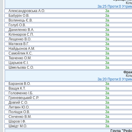
Кіл
За:25 Проти:0 Утрим
Александровська А.О.
За
Бабурін О.В.
За
Волинець Є.В.
За
Голуб О.В.
За
Даниленко В.А.
За
Кілінкаров С.П.
За
Лещенко В.О.
За
Матвєєв В.Г.
За
Найдьонов А.М.
За
Самойлик К.С.
За
Ткаченко О.М.
За
Царьков Є.І.
За
Шмельова С.О.
За
Фрак
Кіл
За:20 Проти:0 Утрим
Баранов В.О.
За
Ващук К.Т.
За
Головченко І.Б.
За
Гриневецький С.Р.
За
Довгий С.О.
За
Литвин Ю.О.
За
Поліщук О.В.
За
Сінченко В.М.
За
Шаров І.Ф.
За
Шмідт М.О.
За
Група "Реф