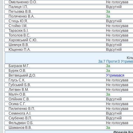
Омельченко О.О.
Не голосував
Палиця І.П.
Відсутній
Петьовка В.В.
За
Поляченко В.А.
За
Стець Ю.Я.
Відсутній
Стойко І.М.
Не голосував
Тарасюк Б.І.
Не голосував
Тополов В.С.
Не голосував
Харовський С.Ю.
Не голосував
Шемчук В.В.
Відсутній
Ющенко П.А.
Відсутній
Кіл
За:7 Проти:0 Утрима
Баграєв М.Г.
За
Буряк О.В.
За
Ветвицький Д.О.
Утримався
Глусь С.К.
Не голосував
Губський Б.В.
Не голосував
Литвин В.М.
Не голосував
Маліч О.В.
За
Олійник С.В.
Відсутній
Осика С.Г.
Не голосував
Пилипенко В.П.
Не голосував
Семинога А.І.
Відсутній
Скубенко В.П.
Відсутній
Фельдман О.Б.
Не голосував
Шаманов В.В.
За
Фракція Ком