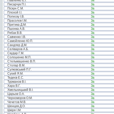
Павленко Е.І.
За
Писарчук П.І.
За
Піскун С.М.
За
Плохой І.І.
За
Попеску І.В.
За
Прасолов І.М.
За
Притика Д.М.
За
Пшонка А.В.
За
Рибак В.В.
За
Савченко І.В.
За
Самойленко Ю.П.
За
Сандлер Д.М.
За
Селіваров А.Б.
За
Скудар Г.М.
За
Солошенко М.П.
За
Стельмашенко В.П.
За
Столар В.М.
За
Сулковський П.Г.
За
Сухий Я.М.
За
Тедеєв Е.С.
За
Турманов В.І.
За
Хара В.Г.
За
Хмельницький В.І.
За
Царьов О.А.
За
Черноморов О.М.
За
Чечетов М.В.
За
Шенцев Д.О.
За
Шкіря І.М.
За