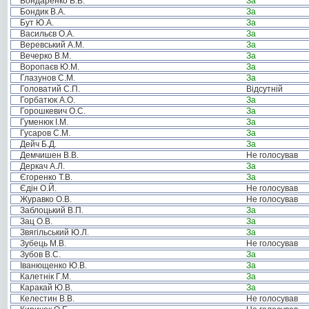
Бондаренко В.В.
За
Бондик В.А.
За
Бут Ю.А.
За
Васильєв О.А.
За
Веревський А.М.
За
Вечерко В.М.
За
Воропаєв Ю.М.
За
Глазунов С.М.
За
Головатий С.П.
Відсутній
Горбатюк А.О.
За
Горошкевич О.С.
За
Гуменюк І.М.
За
Гусаров С.М.
За
Дейч Б.Д.
За
Демчишен В.В.
Не голосував
Деркач А.Л.
За
Єгоренко Т.В.
За
Єдін О.Й.
Не голосував
Журавко О.В.
Не голосував
Заблоцький В.П.
За
Зац О.В.
За
Звягільський Ю.Л.
За
Зубець М.В.
Не голосував
Зубов В.С.
За
Іванющенко Ю.В.
За
Калетнік Г.М.
За
Каракай Ю.В.
За
Келестин В.В.
Не голосував