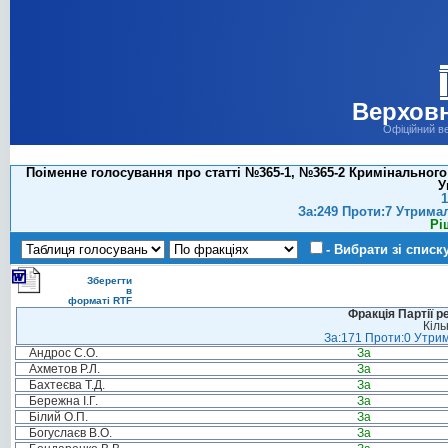
Верховн
Офіційний в
Поіменне голосування про статті №365-1, №365-2 Кримінального К
У
1
За:249 Проти:7 Утрима
Рі
- Вибрати зі списк
Зберегти
в
форматі RTF
Фракція Партії р
Кіль
За:171 Проти:0 Утрим
Андрос С.О.
За
Ахметов Р.Л.
За
Бахтеєва Т.Д.
За
Бережна І.Г.
За
Білий О.П.
За
Богуслаєв В.О.
За