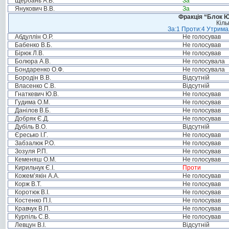
Щербань А.В.
За
Янукович В.В.
За
Фракція “Блок Ю
Кіль
За:1 Проти:4 Утримал
Абдуллін О.Р.
Не голосував
Бабенко В.Б.
Не голосував
Бірюк Л.В.
Не голосував
Болюра А.В.
Не голосувала
Бондаренко О.Ф.
Не голосувала
Бородін В.В.
Відсутній
Власенко С.В.
Відсутній
Гнаткевич Ю.В.
Не голосував
Гудима О.М.
Не голосував
Данілов В.Б.
Не голосував
Добряк Є.Д.
Не голосував
Дубіль В.О.
Відсутній
Єресько І.Г.
Не голосував
Забзалюк Р.О.
Не голосував
Зозуля Р.П.
Не голосував
Кеменяш О.М.
Не голосував
Кирильчук Є.І.
Проти
Кожем’якін А.А.
Не голосував
Корж В.Т.
Не голосував
Коротюк В.І.
Не голосував
Костенко П.І.
Не голосував
Кравчук В.П.
Не голосував
Курпіль С.В.
Не голосував
Левцун В.І.
Відсутній