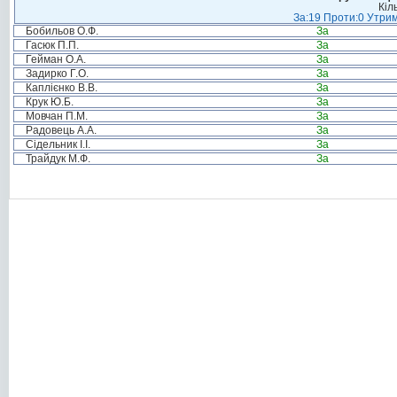
Кіл
За:19 Проти:0 Утрим
Бобильов О.Ф.
За
Гасюк П.П.
За
Гейман О.А.
За
Задирко Г.О.
За
Каплієнко В.В.
За
Крук Ю.Б.
За
Мовчан П.М.
За
Радовець А.А.
За
Сідельник І.І.
За
Трайдук М.Ф.
За