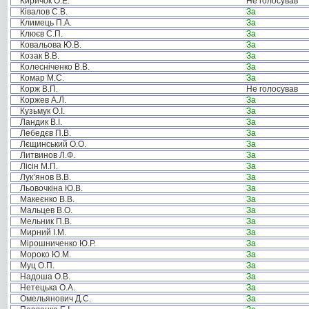
Киричок О.Е.
Не голосував
Ківалов С.В.
За
Климець П.А.
За
Клюєв С.П.
За
Ковальова Ю.В.
За
Козак В.В.
За
Колесніченко В.В.
За
Комар М.С.
За
Корж В.П.
Не голосував
Коржев А.Л.
За
Кузьмук О.І.
За
Ландик В.І.
За
Лебедєв П.В.
За
Лєщинський О.О.
За
Литвинов Л.Ф.
За
Лісін М.П.
За
Лук’янов В.В.
За
Льовочкіна Ю.В.
За
Макеєнко В.В.
За
Мальцев В.О.
За
Мельник П.В.
За
Мирний І.М.
За
Мірошниченко Ю.Р.
За
Мороко Ю.М.
За
Муц О.П.
За
Надоша О.В.
За
Нетецька О.А.
За
Омельянович Д.С.
За