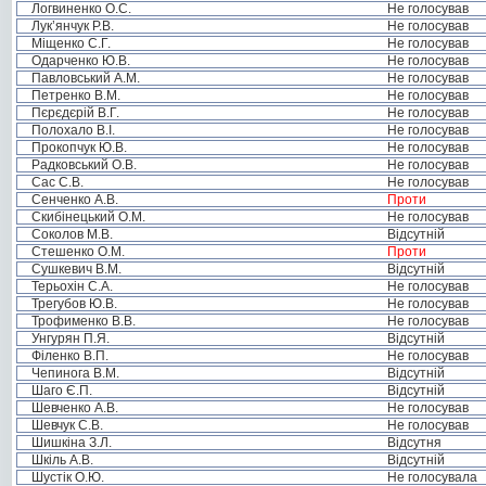
Логвиненко О.С.
Не голосував
Лук’янчук Р.В.
Не голосував
Міщенко С.Г.
Не голосував
Одарченко Ю.В.
Не голосував
Павловський А.М.
Не голосував
Петренко В.М.
Не голосував
Пєрєдєрій В.Г.
Не голосував
Полохало В.І.
Не голосував
Прокопчук Ю.В.
Не голосував
Радковський О.В.
Не голосував
Сас С.В.
Не голосував
Сенченко А.В.
Проти
Скибінецький О.М.
Не голосував
Соколов М.В.
Відсутній
Стешенко О.М.
Проти
Сушкевич В.М.
Відсутній
Терьохін С.А.
Не голосував
Трегубов Ю.В.
Не голосував
Трофименко В.В.
Не голосував
Унгурян П.Я.
Відсутній
Філенко В.П.
Не голосував
Чепинога В.М.
Відсутній
Шаго Є.П.
Відсутній
Шевченко А.В.
Не голосував
Шевчук С.В.
Не голосував
Шишкіна З.Л.
Відсутня
Шкіль А.В.
Відсутній
Шустік О.Ю.
Не голосувала