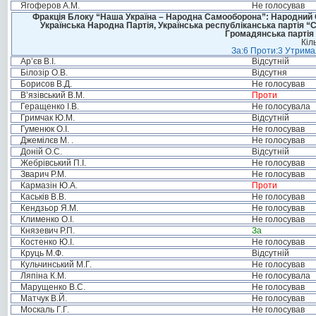
Ягоферов А.М.
Не голосував
Фракція Блоку “Наша Україна – Народна Самооборона”: Народний Со
Українська Народна Партія, Українська республіканська партія “
Громадянська партія 
Кіл
За:6 Проти:3 Утримал
Ар’єв В.І.
Відсутній
Білозір О.В.
Відсутня
Борисов В.Д.
Не голосував
В’язівський В.М.
Проти
Геращенко І.В.
Не голосувала
Гримчак Ю.М.
Відсутній
Гуменюк О.І.
Не голосував
Джемілєв М. .
Не голосував
Доній О.С.
Відсутній
Жебрівський П.І.
Не голосував
Зварич Р.М.
Не голосував
Кармазін Ю.А.
Проти
Каськів В.В.
Не голосував
Кендзьор Я.М.
Не голосував
Клименко О.І.
Не голосував
Князевич Р.П.
За
Костенко Ю.І.
Не голосував
Круць М.Ф.
Відсутній
Кульчинський М.Г.
Не голосував
Ляпіна К.М.
Не голосувала
Марущенко В.С.
Не голосував
Матчук В.Й.
Не голосував
Москаль Г.Г.
Не голосував