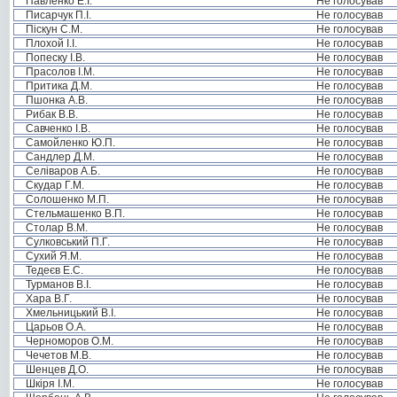
Павленко Е.І.
Не голосував
Писарчук П.І.
Не голосував
Піскун С.М.
Не голосував
Плохой І.І.
Не голосував
Попеску І.В.
Не голосував
Прасолов І.М.
Не голосував
Притика Д.М.
Не голосував
Пшонка А.В.
Не голосував
Рибак В.В.
Не голосував
Савченко І.В.
Не голосував
Самойленко Ю.П.
Не голосував
Сандлер Д.М.
Не голосував
Селіваров А.Б.
Не голосував
Скудар Г.М.
Не голосував
Солошенко М.П.
Не голосував
Стельмашенко В.П.
Не голосував
Столар В.М.
Не голосував
Сулковський П.Г.
Не голосував
Сухий Я.М.
Не голосував
Тедеєв Е.С.
Не голосував
Турманов В.І.
Не голосував
Хара В.Г.
Не голосував
Хмельницький В.І.
Не голосував
Царьов О.А.
Не голосував
Черноморов О.М.
Не голосував
Чечетов М.В.
Не голосував
Шенцев Д.О.
Не голосував
Шкіря І.М.
Не голосував