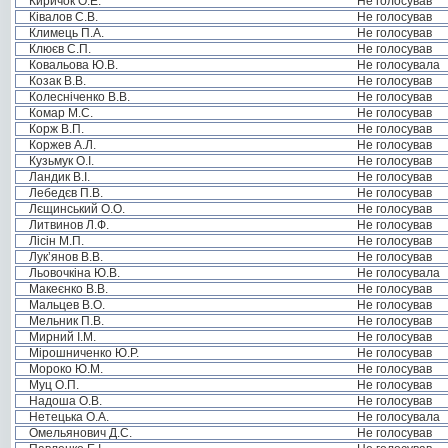
Киричок О.Е.
Не голосував
Ківалов С.В.
Не голосував
Климець П.А.
Не голосував
Клюєв С.П.
Не голосував
Ковальова Ю.В.
Не голосувала
Козак В.В.
Не голосував
Колесніченко В.В.
Не голосував
Комар М.С.
Не голосував
Корж В.П.
Не голосував
Коржев А.Л.
Не голосував
Кузьмук О.І.
Не голосував
Ландик В.І.
Не голосував
Лебедєв П.В.
Не голосував
Лєщинський О.О.
Не голосував
Литвинов Л.Ф.
Не голосував
Лісін М.П.
Не голосував
Лук’янов В.В.
Не голосував
Льовочкіна Ю.В.
Не голосувала
Макеєнко В.В.
Не голосував
Мальцев В.О.
Не голосував
Мельник П.В.
Не голосував
Мирний І.М.
Не голосував
Мірошниченко Ю.Р.
Не голосував
Мороко Ю.М.
Не голосував
Муц О.П.
Не голосував
Надоша О.В.
Не голосував
Нетецька О.А.
Не голосувала
Омельянович Д.С.
Не голосував