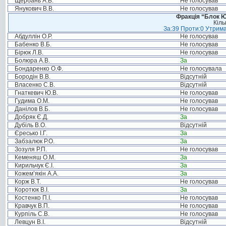
Щербань А.В.
Не голосував
Янукович В.В.
Не голосував
Фракція “Блок Ю
Кіль
За:39 Проти:0 Утрима
Абдуллін О.Р.
Не голосував
Бабенко В.Б.
Не голосував
Бірюк Л.В.
Не голосував
Болюра А.В.
За
Бондаренко О.Ф.
Не голосувала
Бородін В.В.
Відсутній
Власенко С.В.
Відсутній
Гнаткевич Ю.В.
Не голосував
Гудима О.М.
Не голосував
Данілов В.Б.
Не голосував
Добряк Є.Д.
За
Дубіль В.О.
Відсутній
Єресько І.Г.
За
Забзалюк Р.О.
За
Зозуля Р.П.
Не голосував
Кеменяш О.М.
За
Кирильчук Є.І.
За
Кожем’якін А.А.
За
Корж В.Т.
Не голосував
Коротюк В.І.
За
Костенко П.І.
Не голосував
Кравчук В.П.
Не голосував
Курпіль С.В.
Не голосував
Левцун В.І.
Відсутній