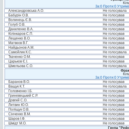
Кіл
За:0 Проти:0 Утрима
Александровська А.О.
Не голосувала
Бабурін О.В.
Не голосував
Волинець Є.В.
Не голосував
Голуб О.В.
Не голосував
Даниленко В.А.
Не голосував
Кілінкаров С.П.
Не голосував
Лещенко В.О.
Не голосував
Матвєєв В.Г.
Не голосував
Найдьонов А.М.
Не голосував
Самойлик К.С.
Не голосувала
Ткаченко О.М.
Не голосував
Царьков Є.І.
Не голосував
Шмельова С.О.
Не голосувала
Фрак
Кіл
За:0 Проти:0 Утрима
Баранов В.О.
Не голосував
Ващук К.Т.
Не голосувала
Головченко І.Б.
Не голосував
Гриневецький С.Р.
Не голосував
Довгий С.О.
Не голосував
Литвин Ю.О.
Не голосував
Поліщук О.В.
Не голосував
Сінченко В.М.
Не голосував
Шаров І.Ф.
Не голосував
Шмідт М.О.
Не голосував
Група "Реф