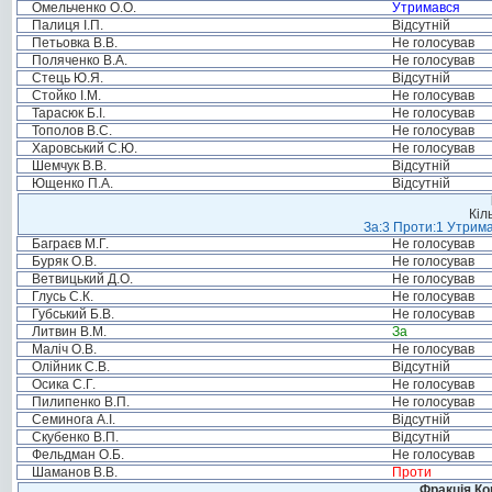
Омельченко О.О.
Утримався
Палиця І.П.
Відсутній
Петьовка В.В.
Не голосував
Поляченко В.А.
Не голосував
Стець Ю.Я.
Відсутній
Стойко І.М.
Не голосував
Тарасюк Б.І.
Не голосував
Тополов В.С.
Не голосував
Харовський С.Ю.
Не голосував
Шемчук В.В.
Відсутній
Ющенко П.А.
Відсутній
Кіл
За:3 Проти:1 Утрима
Баграєв М.Г.
Не голосував
Буряк О.В.
Не голосував
Ветвицький Д.О.
Не голосував
Глусь С.К.
Не голосував
Губський Б.В.
Не голосував
Литвин В.М.
За
Маліч О.В.
Не голосував
Олійник С.В.
Відсутній
Осика С.Г.
Не голосував
Пилипенко В.П.
Не голосував
Семинога А.І.
Відсутній
Скубенко В.П.
Відсутній
Фельдман О.Б.
Не голосував
Шаманов В.В.
Проти
Фракція Ком