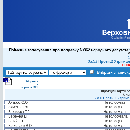
Верховн
Офіційний в
Поіменне голосування про поправку №362 народного депутата Яц
У
1
За:53 Проти:2 Утримал
Ріш
- Вибрати зі списк
Зберегти
в
форматі RTF
Фракція Партії р
Кіль
За:0 Проти:1 Утримал
Андрос С.О.
Не голосував
Ахметов Р.Л.
Не голосував
Бахтеєва Т.Д.
Не голосувала
Бережна І.Г.
Не голосувала
Білий О.П.
Не голосував
Богуслаєв В.О.
Не голосував