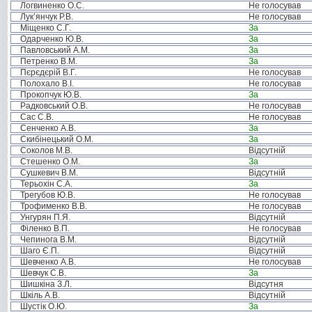
Логвиненко О.С.
Не голосував
Лук’янчук Р.В.
Не голосував
Міщенко С.Г.
За
Одарченко Ю.В.
За
Павловський А.М.
За
Петренко В.М.
За
Пєрєдєрій В.Г.
Не голосував
Полохало В.І.
Не голосував
Прокопчук Ю.В.
За
Радковський О.В.
Не голосував
Сас С.В.
Не голосував
Сенченко А.В.
За
Скибінецький О.М.
За
Соколов М.В.
Відсутній
Стешенко О.М.
За
Сушкевич В.М.
Відсутній
Терьохін С.А.
За
Трегубов Ю.В.
Не голосував
Трофименко В.В.
Не голосував
Унгурян П.Я.
Відсутній
Філенко В.П.
Не голосував
Чепинога В.М.
Відсутній
Шаго Є.П.
Відсутній
Шевченко А.В.
Не голосував
Шевчук С.В.
За
Шишкіна З.Л.
Відсутня
Шкіль А.В.
Відсутній
Шустік О.Ю.
За