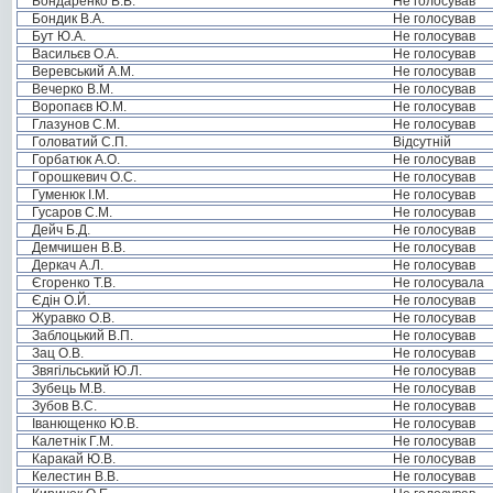
Бондаренко В.В.
Не голосував
Бондик В.А.
Не голосував
Бут Ю.А.
Не голосував
Васильєв О.А.
Не голосував
Веревський А.М.
Не голосував
Вечерко В.М.
Не голосував
Воропаєв Ю.М.
Не голосував
Глазунов С.М.
Не голосував
Головатий С.П.
Відсутній
Горбатюк А.О.
Не голосував
Горошкевич О.С.
Не голосував
Гуменюк І.М.
Не голосував
Гусаров С.М.
Не голосував
Дейч Б.Д.
Не голосував
Демчишен В.В.
Не голосував
Деркач А.Л.
Не голосував
Єгоренко Т.В.
Не голосувала
Єдін О.Й.
Не голосував
Журавко О.В.
Не голосував
Заблоцький В.П.
Не голосував
Зац О.В.
Не голосував
Звягільський Ю.Л.
Не голосував
Зубець М.В.
Не голосував
Зубов В.С.
Не голосував
Іванющенко Ю.В.
Не голосував
Калетнік Г.М.
Не голосував
Каракай Ю.В.
Не голосував
Келестин В.В.
Не голосував