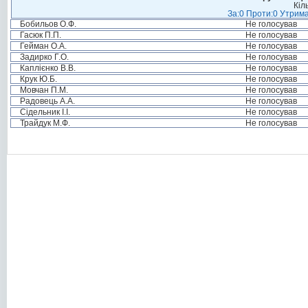
Кіл
За:0 Проти:0 Утрима
Бобильов О.Ф.
Не голосував
Гасюк П.П.
Не голосував
Гейман О.А.
Не голосував
Задирко Г.О.
Не голосував
Каплієнко В.В.
Не голосував
Крук Ю.Б.
Не голосував
Мовчан П.М.
Не голосував
Радовець А.А.
Не голосував
Сідельник І.І.
Не голосував
Трайдук М.Ф.
Не голосував