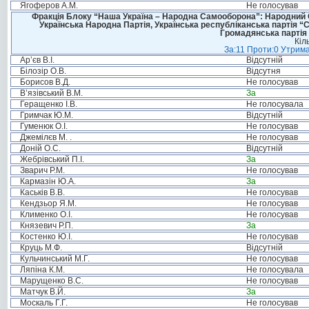
Ягоферов А.М.
Не голосував
Фракція Блоку “Наша Україна – Народна Самооборона”: Народний Со
Українська Народна Партія, Українська республіканська партія “
Громадянська партія 
Кіл
За:11 Проти:0 Утрима
Ар’єв В.І.
Відсутній
Білозір О.В.
Відсутня
Борисов В.Д.
Не голосував
В’язівський В.М.
За
Геращенко І.В.
Не голосувала
Гримчак Ю.М.
Відсутній
Гуменюк О.І.
Не голосував
Джемілєв М. .
Не голосував
Доній О.С.
Відсутній
Жебрівський П.І.
За
Зварич Р.М.
Не голосував
Кармазін Ю.А.
За
Каськів В.В.
Не голосував
Кендзьор Я.М.
Не голосував
Клименко О.І.
Не голосував
Князевич Р.П.
За
Костенко Ю.І.
Не голосував
Круць М.Ф.
Відсутній
Кульчинський М.Г.
Не голосував
Ляпіна К.М.
Не голосувала
Марущенко В.С.
Не голосував
Матчук В.Й.
За
Москаль Г.Г.
Не голосував