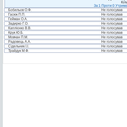
Кіл
За:1 Проти:0 Утрима
Бобильов О.Ф.
Не голосував
Гасюк П.П.
Не голосував
Гейман О.А.
Не голосував
Задирко Г.О.
Не голосував
Каплієнко В.В.
Не голосував
Крук Ю.Б.
Не голосував
Мовчан П.М.
Не голосував
Радовець А.А.
Не голосував
Сідельник І.І.
Не голосував
Трайдук М.Ф.
Не голосував