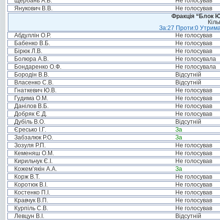
Щербань А.В.
Не голосував
Янукович В.В.
Не голосував
Фракція “Блок Ю
Кіль
За:27 Проти:0 Утрима
Абдуллін О.Р.
Не голосував
Бабенко В.Б.
Не голосував
Бірюк Л.В.
Не голосував
Болюра А.В.
Не голосувала
Бондаренко О.Ф.
Не голосувала
Бородін В.В.
Відсутній
Власенко С.В.
Відсутній
Гнаткевич Ю.В.
Не голосував
Гудима О.М.
Не голосував
Данілов В.Б.
Не голосував
Добряк Є.Д.
Не голосував
Дубіль В.О.
Відсутній
Єресько І.Г.
За
Забзалюк Р.О.
За
Зозуля Р.П.
Не голосував
Кеменяш О.М.
Не голосував
Кирильчук Є.І.
Не голосував
Кожем’якін А.А.
За
Корж В.Т.
Не голосував
Коротюк В.І.
Не голосував
Костенко П.І.
Не голосував
Кравчук В.П.
Не голосував
Курпіль С.В.
Не голосував
Левцун В.І.
Відсутній