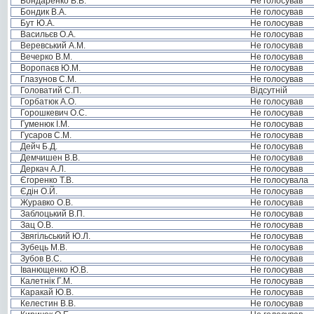
Бондаренко В.В.
Не голосував
Бондик В.А.
Не голосував
Бут Ю.А.
Не голосував
Васильєв О.А.
Не голосував
Веревський А.М.
Не голосував
Вечерко В.М.
Не голосував
Воропаєв Ю.М.
Не голосував
Глазунов С.М.
Не голосував
Головатий С.П.
Відсутній
Горбатюк А.О.
Не голосував
Горошкевич О.С.
Не голосував
Гуменюк І.М.
Не голосував
Гусаров С.М.
Не голосував
Дейч Б.Д.
Не голосував
Демчишен В.В.
Не голосував
Деркач А.Л.
Не голосував
Єгоренко Т.В.
Не голосувала
Єдін О.Й.
Не голосував
Журавко О.В.
Не голосував
Заблоцький В.П.
Не голосував
Зац О.В.
Не голосував
Звягільський Ю.Л.
Не голосував
Зубець М.В.
Не голосував
Зубов В.С.
Не голосував
Іванющенко Ю.В.
Не голосував
Калетнік Г.М.
Не голосував
Каракай Ю.В.
Не голосував
Келестин В.В.
Не голосував