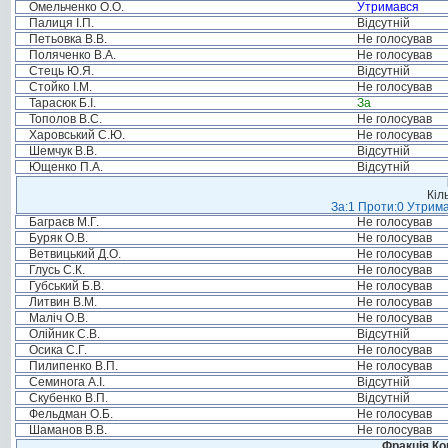
Омельченко О.О.
Утримався
Палиця І.П.
Відсутній
Петьовка В.В.
Не голосував
Поляченко В.А.
Не голосував
Стець Ю.Я.
Відсутній
Стойко І.М.
Не голосував
Тарасюк Б.І.
За
Тополов В.С.
Не голосував
Харовський С.Ю.
Не голосував
Шемчук В.В.
Відсутній
Ющенко П.А.
Відсутній
Кіл
За:1 Проти:0 Утрима
Баграєв М.Г.
Не голосував
Буряк О.В.
Не голосував
Ветвицький Д.О.
Не голосував
Глусь С.К.
Не голосував
Губський Б.В.
Не голосував
Литвин В.М.
Не голосував
Маліч О.В.
Не голосував
Олійник С.В.
Відсутній
Осика С.Г.
Не голосував
Пилипенко В.П.
Не голосував
Семинога А.І.
Відсутній
Скубенко В.П.
Відсутній
Фельдман О.Б.
Не голосував
Шаманов В.В.
Не голосував
Фракція Ком