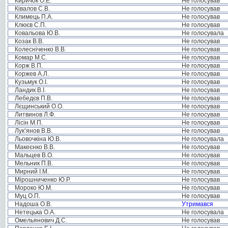
Киричок О.Е.
Не голосував
Ківалов С.В.
Не голосував
Климець П.А.
Не голосував
Клюєв С.П.
Не голосував
Ковальова Ю.В.
Не голосувала
Козак В.В.
Не голосував
Колесніченко В.В.
Не голосував
Комар М.С.
Не голосував
Корж В.П.
Не голосував
Коржев А.Л.
Не голосував
Кузьмук О.І.
Не голосував
Ландик В.І.
Не голосував
Лебедєв П.В.
Не голосував
Лєщинський О.О.
Не голосував
Литвинов Л.Ф.
Не голосував
Лісін М.П.
Не голосував
Лук’янов В.В.
Не голосував
Льовочкіна Ю.В.
Не голосувала
Макеєнко В.В.
Не голосував
Мальцев В.О.
Не голосував
Мельник П.В.
Не голосував
Мирний І.М.
Не голосував
Мірошниченко Ю.Р.
Не голосував
Мороко Ю.М.
Не голосував
Муц О.П.
Не голосував
Надоша О.В.
Утримався
Нетецька О.А.
Не голосувала
Омельянович Д.С.
Не голосував