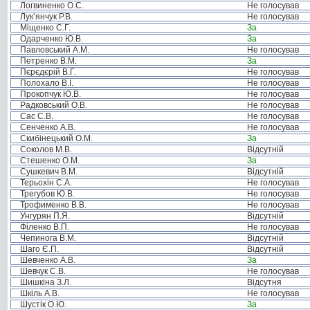
Логвиненко О.С.
Не голосував
Лук’янчук Р.В.
Не голосував
Міщенко С.Г.
За
Одарченко Ю.В.
За
Павловський А.М.
Не голосував
Петренко В.М.
За
Пєрєдєрій В.Г.
Не голосував
Полохало В.І.
Не голосував
Прокопчук Ю.В.
Не голосував
Радковський О.В.
Не голосував
Сас С.В.
Не голосував
Сенченко А.В.
Не голосував
Скибінецький О.М.
За
Соколов М.В.
Відсутній
Стешенко О.М.
За
Сушкевич В.М.
Відсутній
Терьохін С.А.
Не голосував
Трегубов Ю.В.
Не голосував
Трофименко В.В.
Не голосував
Унгурян П.Я.
Відсутній
Філенко В.П.
Не голосував
Чепинога В.М.
Відсутній
Шаго Є.П.
Відсутній
Шевченко А.В.
За
Шевчук С.В.
Не голосував
Шишкіна З.Л.
Відсутня
Шкіль А.В.
Не голосував
Шустік О.Ю.
За