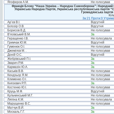
Ягоферов А.М.
Не голосував
Фракція Блоку “Наша Україна – Народна Самооборона”: Народний Со
Українська Народна Партія, Українська республіканська партія “
Громадянська партія 
Кіл
За:21 Проти:0 Утрима
Ар’єв В.І.
Відсутній
Білозір О.В.
Відсутня
Борисов В.Д.
Не голосував
В’язівський В.М.
За
Геращенко І.В.
Не голосувала
Гримчак Ю.М.
Відсутній
Гуменюк О.І.
Не голосував
Джемілєв М. .
Не голосував
Доній О.С.
Відсутній
Жебрівський П.І.
За
Зварич Р.М.
За
Кармазін Ю.А.
За
Каськів В.В.
Не голосував
Кендзьор Я.М.
Не голосував
Клименко О.І.
Не голосував
Князевич Р.П.
За
Костенко Ю.І.
Не голосував
Круць М.Ф.
Відсутній
Кульчинський М.Г.
Не голосував
Ляпіна К.М.
Не голосувала
Марущенко В.С.
Не голосував
Матчук В.Й.
За
Москаль Г.Г.
За