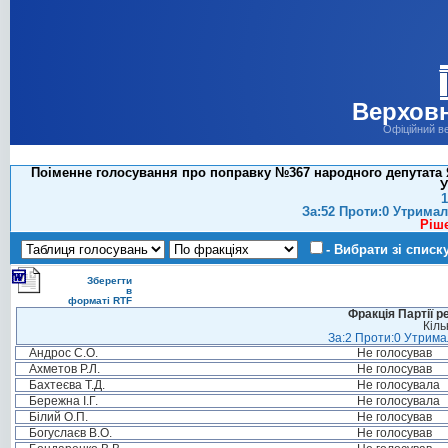
Верховн
Офіційний в
Поіменне голосування про поправку №367 народного депутата Яц
У
1
За:52 Проти:0 Утримал
Ріш
- Вибрати зі списк
Зберегти
в
форматі RTF
Фракція Партії р
Кіль
За:2 Проти:0 Утримал
Андрос С.О.
Не голосував
Ахметов Р.Л.
Не голосував
Бахтеєва Т.Д.
Не голосувала
Бережна І.Г.
Не голосувала
Білий О.П.
Не голосував
Богуслаєв В.О.
Не голосував