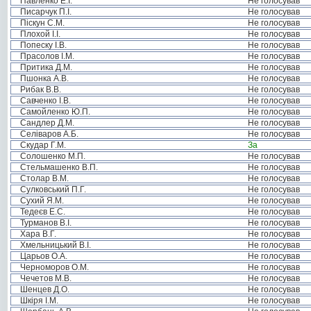
Павленко Е.І.
Не голосував
Писарчук П.І.
Не голосував
Піскун С.М.
Не голосував
Плохой І.І.
Не голосував
Попеску І.В.
Не голосував
Прасолов І.М.
Не голосував
Притика Д.М.
Не голосував
Пшонка А.В.
Не голосував
Рибак В.В.
Не голосував
Савченко І.В.
Не голосував
Самойленко Ю.П.
Не голосував
Сандлер Д.М.
Не голосував
Селіваров А.Б.
Не голосував
Скудар Г.М.
За
Солошенко М.П.
Не голосував
Стельмашенко В.П.
Не голосував
Столар В.М.
Не голосував
Сулковський П.Г.
Не голосував
Сухий Я.М.
Не голосував
Тедеєв Е.С.
Не голосував
Турманов В.І.
Не голосував
Хара В.Г.
Не голосував
Хмельницький В.І.
Не голосував
Царьов О.А.
Не голосував
Черноморов О.М.
Не голосував
Чечетов М.В.
Не голосував
Шенцев Д.О.
Не голосував
Шкіря І.М.
Не голосував