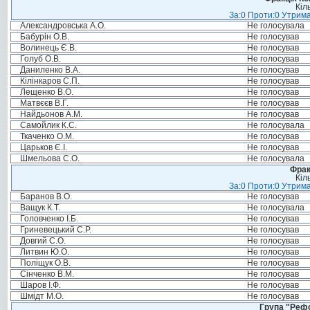
Кіл
За:0 Проти:0 Утрима
Александровська А.О.
Не голосувала
Бабурін О.В.
Не голосував
Волинець Є.В.
Не голосував
Голуб О.В.
Не голосував
Даниленко В.А.
Не голосував
Кілінкаров С.П.
Не голосував
Лещенко В.О.
Не голосував
Матвєєв В.Г.
Не голосував
Найдьонов А.М.
Не голосував
Самойлик К.С.
Не голосувала
Ткаченко О.М.
Не голосував
Царьков Є.І.
Не голосував
Шмельова С.О.
Не голосувала
Фрак
Кіл
За:0 Проти:0 Утрима
Баранов В.О.
Не голосував
Ващук К.Т.
Не голосувала
Головченко І.Б.
Не голосував
Гриневецький С.Р.
Не голосував
Довгий С.О.
Не голосував
Литвин Ю.О.
Не голосував
Поліщук О.В.
Не голосував
Сінченко В.М.
Не голосував
Шаров І.Ф.
Не голосував
Шмідт М.О.
Не голосував
Група "Реф