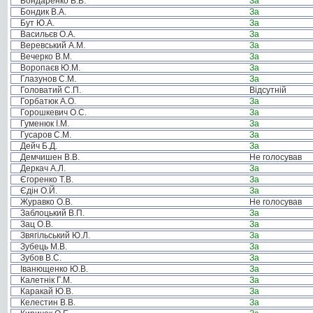
Бондаренко В.В.
За
Бондик В.А.
За
Бут Ю.А.
За
Васильєв О.А.
За
Веревський А.М.
За
Вечерко В.М.
За
Воропаєв Ю.М.
За
Глазунов С.М.
За
Головатий С.П.
Відсутній
Горбатюк А.О.
За
Горошкевич О.С.
За
Гуменюк І.М.
За
Гусаров С.М.
За
Дейч Б.Д.
За
Демчишен В.В.
Не голосував
Деркач А.Л.
За
Єгоренко Т.В.
За
Єдін О.Й.
За
Журавко О.В.
Не голосував
Заблоцький В.П.
За
Зац О.В.
За
Звягільський Ю.Л.
За
Зубець М.В.
За
Зубов В.С.
За
Іванющенко Ю.В.
За
Калетнік Г.М.
За
Каракай Ю.В.
За
Келестин В.В.
За