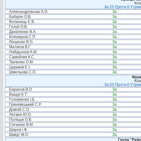
Кіл
За:25 Проти:0 Утрим
Александровська А.О.
За
Бабурін О.В.
За
Волинець Є.В.
За
Голуб О.В.
За
Даниленко В.А.
За
Кілінкаров С.П.
За
Лещенко В.О.
За
Матвєєв В.Г.
За
Найдьонов А.М.
За
Самойлик К.С.
За
Ткаченко О.М.
За
Царьков Є.І.
За
Шмельова С.О.
За
Фрак
Кіл
За:20 Проти:0 Утрим
Баранов В.О.
За
Ващук К.Т.
За
Головченко І.Б.
За
Гриневецький С.Р.
За
Довгий С.О.
За
Литвин Ю.О.
За
Поліщук О.В.
За
Сінченко В.М.
За
Шаров І.Ф.
За
Шмідт М.О.
За
Група "Реф