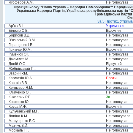
Ягоферов А.М.
Не голосував
Фракція Блоку “Наша Україна – Народна Самооборона”: Народний Со
Українська Народна Партія, Українська республіканська партія “
Громадянська партія 
Кіл
За:5 Проти:1 Утримал
Ар’єв В.І.
Утримався
Білозір О.В.
Відсутня
Борисов В.Д.
Не голосував
В’язівський В.М.
Не голосував
Геращенко І.В.
Не голосувала
Гримчак Ю.М.
Відсутній
Гуменюк О.І.
Не голосував
Джемілєв М. .
Не голосував
Доній О.С.
Відсутній
Жебрівський П.І.
Не голосував
Зварич Р.М.
Не голосував
Кармазін Ю.А.
Проти
Каськів В.В.
Не голосував
Кендзьор Я.М.
Не голосував
Клименко О.І.
Не голосував
Князевич Р.П.
За
Костенко Ю.І.
Не голосував
Круць М.Ф.
Відсутній
Кульчинський М.Г.
Не голосував
Ляпіна К.М.
Не голосувала
Марущенко В.С.
Не голосував
Матчук В.Й.
Не голосував
Москаль Г.Г.
Не голосував