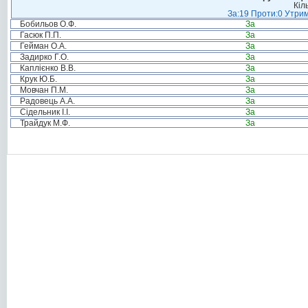
Кіл
За:19 Проти:0 Утрим
Бобильов О.Ф.
За
Гасюк П.П.
За
Гейман О.А.
За
Задирко Г.О.
За
Каплієнко В.В.
За
Крук Ю.Б.
За
Мовчан П.М.
За
Радовець А.А.
За
Сідельник І.І.
За
Трайдук М.Ф.
За