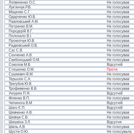
Логвиненко О.С.
Не голосував
Лук’янчук Р.В.
Не голосував
Міщенко С.Г.
Не голосував
Одарченко Ю.В.
Не голосував
Павловський А.М.
Не голосував
Петренко В.М.
Не голосував
Пєрєдєрій В.Г.
Не голосував
Полохало В.І.
Не голосував
Прокопчук Ю.В.
Не голосував
Радковський О.В.
Не голосував
Сас С.В.
Не голосував
Сенченко А.В.
Не голосував
Скибінецький О.М.
Не голосував
Соколов М.В.
Відсутній
Стешенко О.М.
Проти
Сушкевич В.М.
Не голосував
Терьохін С.А.
Не голосував
Трегубов Ю.В.
Не голосував
Трофименко В.В.
Не голосував
Унгурян П.Я.
Відсутній
Філенко В.П.
Не голосував
Чепинога В.М.
Відсутній
Шаго Є.П.
Відсутній
Шевченко А.В.
Не голосував
Шевчук С.В.
Не голосував
Шишкіна З.Л.
Відсутня
Шкіль А.В.
Не голосував
Шустік О.Ю.
Не голосувала