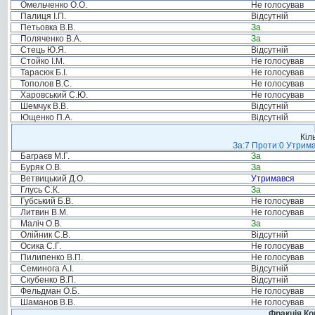
Омельченко О.О.
Не голосував
Палиця І.П.
Відсутній
Петьовка В.В.
За
Поляченко В.А.
За
Стець Ю.Я.
Відсутній
Стойко І.М.
Не голосував
Тарасюк Б.І.
Не голосував
Тополов В.С.
Не голосував
Харовський С.Ю.
Не голосував
Шемчук В.В.
Відсутній
Ющенко П.А.
Відсутній
Кіл
За:7 Проти:0 Утрима
Баграєв М.Г.
За
Буряк О.В.
За
Ветвицький Д.О.
Утримався
Глусь С.К.
За
Губський Б.В.
Не голосував
Литвин В.М.
Не голосував
Маліч О.В.
За
Олійник С.В.
Відсутній
Осика С.Г.
Не голосував
Пилипенко В.П.
Не голосував
Семинога А.І.
Відсутній
Скубенко В.П.
Відсутній
Фельдман О.Б.
Не голосував
Шаманов В.В.
Не голосував
Фракція Ком