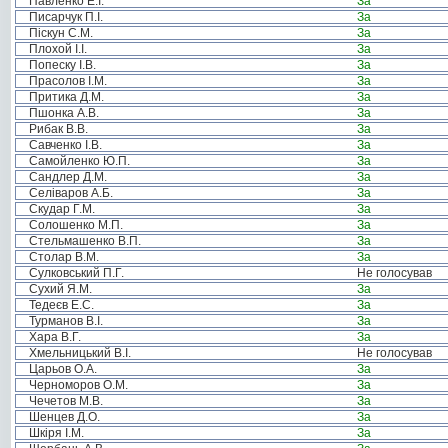
Павленко Е.І.
За
Писарчук П.І.
За
Піскун С.М.
За
Плохой І.І.
За
Попеску І.В.
За
Прасолов І.М.
За
Притика Д.М.
За
Пшонка А.В.
За
Рибак В.В.
За
Савченко І.В.
За
Самойленко Ю.П.
За
Сандлер Д.М.
За
Селіваров А.Б.
За
Скудар Г.М.
За
Солошенко М.П.
За
Стельмашенко В.П.
За
Столар В.М.
За
Сулковський П.Г.
Не голосував
Сухий Я.М.
За
Тедеєв Е.С.
За
Турманов В.І.
За
Хара В.Г.
За
Хмельницький В.І.
Не голосував
Царьов О.А.
За
Черноморов О.М.
За
Чечетов М.В.
За
Шенцев Д.О.
За
Шкіря І.М.
За