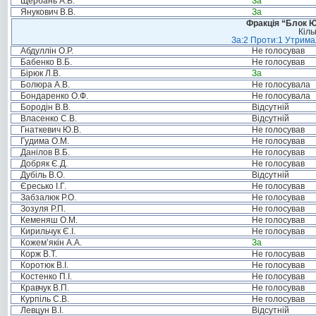
Щербань А.В.
За
Янукович В.В.
За
Фракція “Блок Ю
Кіль
За:2 Проти:1 Утримал
Абдуллін О.Р.
Не голосував
Бабенко В.Б.
Не голосував
Бірюк Л.В.
За
Болюра А.В.
Не голосувала
Бондаренко О.Ф.
Не голосувала
Бородін В.В.
Відсутній
Власенко С.В.
Відсутній
Гнаткевич Ю.В.
Не голосував
Гудима О.М.
Не голосував
Данілов В.Б.
Не голосував
Добряк Є.Д.
Не голосував
Дубіль В.О.
Відсутній
Єресько І.Г.
Не голосував
Забзалюк Р.О.
Не голосував
Зозуля Р.П.
Не голосував
Кеменяш О.М.
Не голосував
Кирильчук Є.І.
Не голосував
Кожем’якін А.А.
За
Корж В.Т.
Не голосував
Коротюк В.І.
Не голосував
Костенко П.І.
Не голосував
Кравчук В.П.
Не голосував
Курпіль С.В.
Не голосував
Левцун В.І.
Відсутній