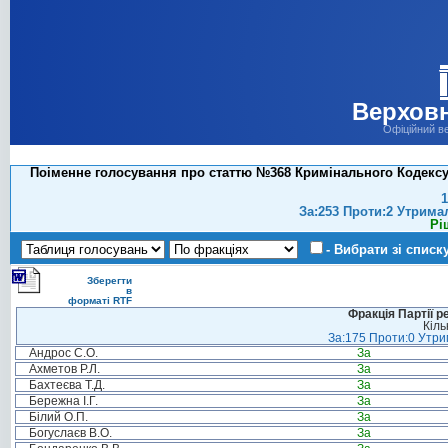
Верховн
Офіційний в
Поіменне голосування про статтю №368 Кримінального Кодексу Ук
1
За:253 Проти:2 Утрима
Рі
- Вибрати зі списк
Зберегти
в
форматі RTF
Фракція Партії р
Кіль
За:175 Проти:0 Утрим
Андрос С.О.
За
Ахметов Р.Л.
За
Бахтеєва Т.Д.
За
Бережна І.Г.
За
Білий О.П.
За
Богуслаєв В.О.
За