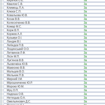
Киричок О.Е.
За
Ківалов С.В.
За
Климець П.А.
За
Клюєв С.П.
За
Ковальова Ю.В.
За
Козак В.В.
За
Колесніченко В.В.
За
Комар М.С.
За
Корж В.П.
За
Коржев А.Л.
За
Кузьмук О.І.
За
Ландик В.І.
За
Лебедєв П.В.
За
Лєщинський О.О.
За
Литвинов Л.Ф.
За
Лісін М.П.
За
Лук’янов В.В.
За
Льовочкіна Ю.В.
За
Макеєнко В.В.
За
Мальцев В.О.
За
Мельник П.В.
За
Мирний І.М.
За
Мірошниченко Ю.Р.
За
Мороко Ю.М.
За
Муц О.П.
За
Надоша О.В.
За
Нетецька О.А.
За
Омельянович Д.С.
За